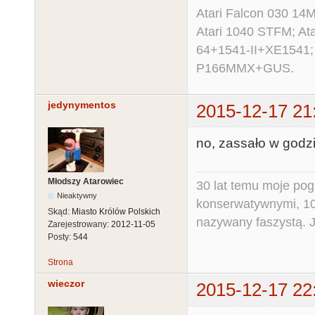
Atari Falcon 030 1
Atari 1040 STFM; A
64+1541-II+XE1541;
P166MMX+GUS.
jedynymentos
2015-12-17 21
no, zassało w godzin
Młodszy Atarowiec
30 lat temu moje pog
Nieaktywny
konserwatywnymi, 10 
Skąd:
Miasto Królów Polskich
nazywany faszystą. Ja
Zarejestrowany:
2012-11-05
Posty:
544
Strona
wieczor
2015-12-17 22