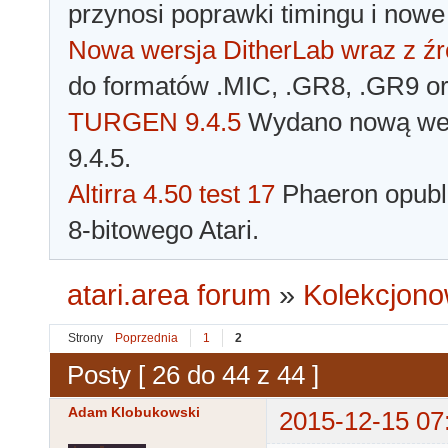
przynosi poprawki timingu i nowe
Nowa wersja DitherLab wraz z źr
do formatów .MIC, .GR8, .GR9 o
TURGEN 9.4.5
Wydano nową wer
9.4.5.
Altirra 4.50 test 17
Phaeron opubli
8-bitowego Atari.
atari.area forum
»
Kolekcjono
Strony
Poprzednia
1
2
Posty [ 26 do 44 z 44 ]
Adam Klobukowski
2015-12-15 07