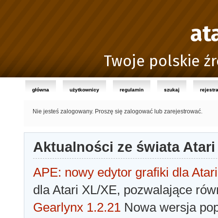
at
Twoje polskie źr
główna
użytkownicy
regulamin
szukaj
rejestr
Nie jesteś zalogowany.
Proszę się zalogować lub zarejestrować.
Aktualności ze świata Atari
APE: nowy edytor grafiki dla Atari
dla Atari XL/XE, pozwalające rów
Gearlynx 1.2.21
Nowa wersja popu