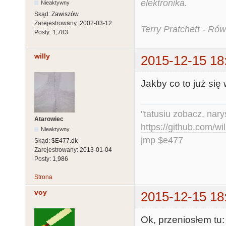
elektronika.
Nieaktywny
Skąd:
Zawiszów
Zarejestrowany:
2002-03-12
Terry Pratchett - Ró
Posty:
1,783
willy
2015-12-15 18
Jakby co to już się 
"tatusiu zobacz, nar
Atarowiec
https://github.com/
Nieaktywny
jmp $e477
Skąd:
$E477.dk
Zarejestrowany:
2013-01-04
Posty:
1,986
Strona
voy
2015-12-15 18
Ok, przeniosłem tu