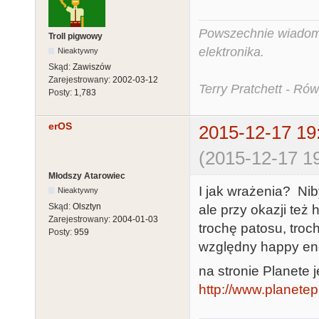
Powszechnie wiadomo,
Troll pigwowy
elektronika.
Nieaktywny
Skąd:
Zawiszów
Zarejestrowany:
2002-03-12
Terry Pratchett - Ró
Posty:
1,783
erOS
2015-12-17 19
(2015-12-17 19
Młodszy Atarowiec
I jak wrażenia? Ni
Nieaktywny
Skąd:
Olsztyn
ale przy okazji też h
Zarejestrowany:
2004-01-03
trochę patosu, troch
Posty:
959
względny happy end 
na stronie Planete 
http://www.planetep