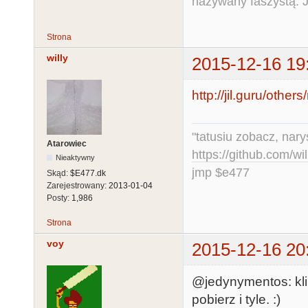
nazywany faszystą. Ja
Strona
willy
2015-12-16 19
http://jil.guru/othe
"tatusiu zobacz, nar
Atarowiec
https://github.com/
Nieaktywny
jmp $e477
Skąd:
$E477.dk
Zarejestrowany:
2013-01-04
Posty:
1,986
Strona
voy
2015-12-16 20
@jedynymentos: kli
pobierz i tyle. :)