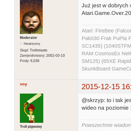
Już jest w dobrych
Atari.Game.Over.
Atari: FireBee (Fal
Pak030 Frak PuPla
Moderator
Nieaktywny
SC1435) (1040STFM
Skąd:
Trollmiasto
RAM CosmosEx NetU
Zarejestrowany:
2002-03-10
SM125) (65XE Rapi
Posty:
6,036
SkunkBoard GameCart
voy
2015-12-15 16
@skrzyp: to i tak 
wideo na poziomie 1
Powszechnie wiadomo,
Troll pigwowy