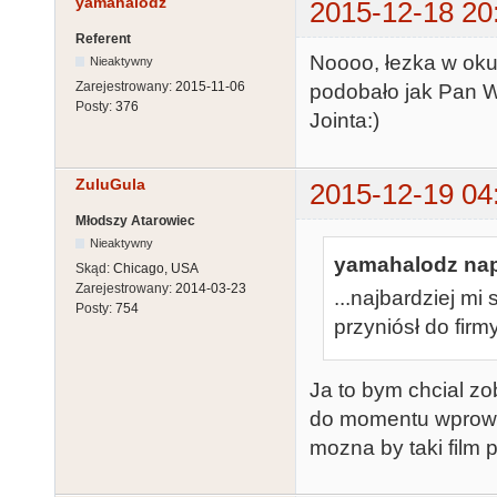
yamahalodz
2015-12-18 20
Referent
Noooo, łezka w oku 
Nieaktywny
Zarejestrowany:
2015-11-06
podobało jak Pan W
Posty:
376
Jointa:)
ZuluGula
2015-12-19 04
Młodszy Atarowiec
Nieaktywny
yamahalodz nap
Skąd:
Chicago, USA
Zarejestrowany:
2014-03-23
...najbardziej m
Posty:
754
przyniósł do firmy
Ja to bym chcial zo
do momentu wprowa
mozna by taki film p