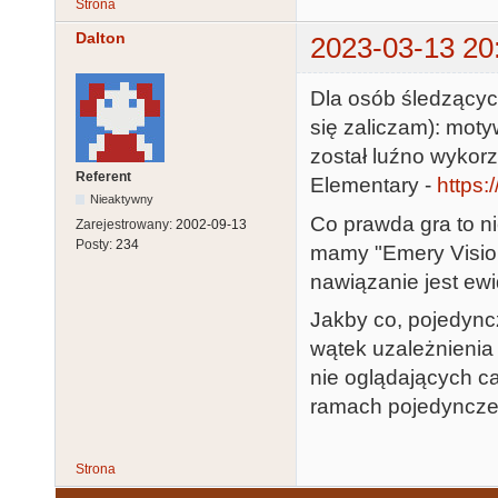
Strona
Dalton
2023-03-13 20
Dla osób śledzącyc
się zaliczam): moty
został luźno wykor
Referent
Elementary -
https:
Nieaktywny
Co prawda gra to nie
Zarejestrowany:
2002-09-13
Posty:
234
mamy "Emery Vision",
nawiązanie jest ew
Jakby co, pojedync
wątek uzależnienia
nie oglądających c
ramach pojedyncze
Strona