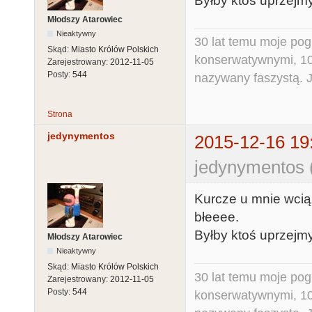
Byłby ktoś uprzejm
Młodszy Atarowiec
Nieaktywny
30 lat temu moje pog
Skąd:
Miasto Królów Polskich
konserwatywnymi, 10 
Zarejestrowany:
2012-11-05
Posty:
544
nazywany faszystą. Ja
Strona
jedynymentos
2015-12-16 19
jedynymentos 
Kurcze u mnie wciąż
błeeee.
Byłby ktoś uprzejm
Młodszy Atarowiec
Nieaktywny
Skąd:
Miasto Królów Polskich
30 lat temu moje pog
Zarejestrowany:
2012-11-05
Posty:
544
konserwatywnymi, 10 