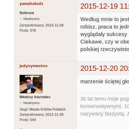
yamahalodz
2015-12-19 11
Referent
Według mnie to jes
Nieaktywny
Zarejestrowany:
2015-11-06
robisz, praca to je
Posty:
376
wyglądały sukcesy 
Ciekawe, czy w ob
polskiej rzeczywisto
jedynymentos
2015-12-20 20
marzenie ściętej gł
Młodszy Atarowiec
30 lat temu moje pog
Nieaktywny
konserwatywnymi, 10 
Skąd:
Miasto Królów Polskich
nazywany faszystą. Ja
Zarejestrowany:
2012-11-05
Posty:
544