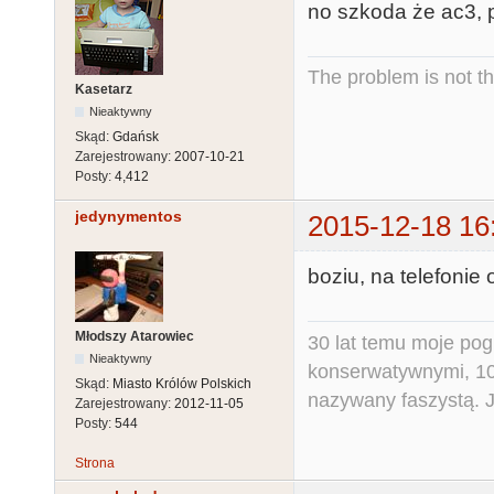
no szkoda że ac3, pl
The problem is not th
Kasetarz
Nieaktywny
Skąd:
Gdańsk
Zarejestrowany:
2007-10-21
Posty:
4,412
jedynymentos
2015-12-18 16
boziu, na telefonie
Młodszy Atarowiec
30 lat temu moje pog
Nieaktywny
konserwatywnymi, 10 
Skąd:
Miasto Królów Polskich
nazywany faszystą. Ja
Zarejestrowany:
2012-11-05
Posty:
544
Strona