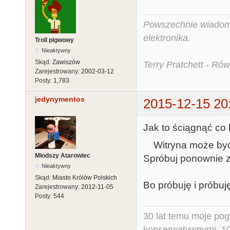
Powszechnie wiadomo,
elektronika.
Troll pigwowy
Nieaktywny
Skąd:
Zawiszów
Terry Pratchett - Ró
Zarejestrowany:
2002-03-12
Posty:
1,783
jedynymentos
2015-12-15 20
Jak to ściągnąć co 
Witryna może być 
Młodszy Atarowiec
Spróbuj ponownie za
Nieaktywny
Skąd:
Miasto Królów Polskich
Bo próbuję i próbuj
Zarejestrowany:
2012-11-05
Posty:
544
30 lat temu moje pog
konserwatywnymi, 10 