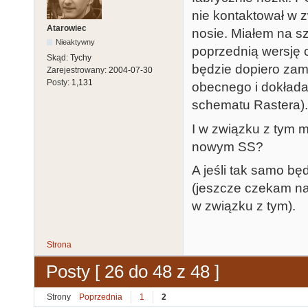
nie kontaktował w 
Atarowiec
nosie. Miałem na s
Nieaktywny
poprzednią wersję 
Skąd:
Tychy
będzie dopiero zam
Zarejestrowany:
2004-07-30
Posty:
1,131
obecnego i dokłada
schematu Rastera).
I w związku z tym 
nowym SS?
A jeśli tak samo b
(jeszcze czekam na
w związku z tym).
Strona
Posty [ 26 do 48 z 48 ]
Strony
Poprzednia
1
2