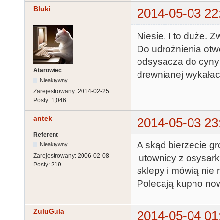
Bluki
2014-05-03 22
Niesie. I to duże. 
Do udrożnienia otw
odsysacza do cyny
Atarowiec
drewnianej wykałac
Nieaktywny
Zarejestrowany:
2014-02-25
Posty:
1,046
antek
2014-05-03 23
Referent
A skąd bierzecie gro
Nieaktywny
Zarejestrowany:
2006-02-08
lutownicy z osysark
Posty:
219
sklepy i mówią nie m
Polecają kupno nowe
ZuluGula
2014-05-04 01