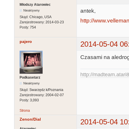
Młodszy Atarowiec
antek,
Nieaktywny
Skąd:
Chicago, USA
http://www.velleman
Zarejestrowany:
2014-03-23
Posty:
754
pajero
2014-05-04 06
Czasami na aledrog
http://madteam.atari8
Podkasetarz
Nieaktywny
Skąd:
Swarzędz k/Poznania
Zarejestrowany:
2004-02-07
Posty:
3,093
Strona
Zenon/Dial
2014-05-04 10
Atarowiec