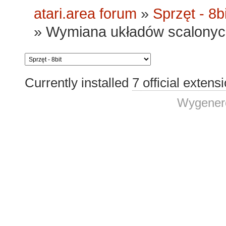
atari.area forum
»
Sprzęt - 8bi
»
Wymiana układów scalonych
Currently installed
7 official extens
Wygenero