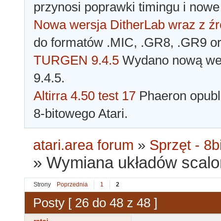
przynosi poprawki timingu i nowe
Nowa wersja DitherLab wraz z źr
do formatów .MIC, .GR8, .GR9 o
TURGEN 9.4.5
Wydano nową wer
9.4.5.
Altirra 4.50 test 17
Phaeron opubli
8-bitowego Atari.
atari.area forum
»
Sprzęt - 8bi
»
Wymiana układów scalon
Strony
Poprzednia
1
2
Posty [ 26 do 48 z 48 ]