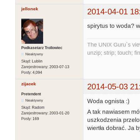
jellonek
2014-04-01 18
spirytus to woda? w
The UNIX Guru`s vie
Podkasetarz Trollowiec
unzip; strip; touch; 
Nieaktywny
Skąd:
Lublin
Zarejestrowany:
2003-07-13
Posty:
4,094
zijacek
2014-05-03 21
Pretendent
Woda ognista :)
Nieaktywny
Skąd:
Radom
A tak nawiasem mówi
Zarejestrowany:
2003-01-20
uszkodzenia przelo
Posty:
169
wiertła dobrać. Ja 