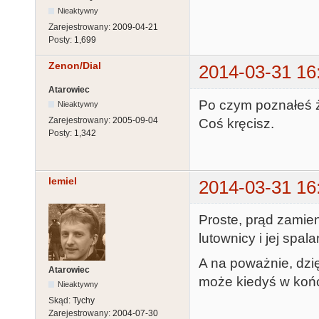
Nieaktywny
Zarejestrowany:
2009-04-21
Posty:
1,699
Zenon/Dial
2014-03-31 16
Atarowiec
Po czym poznałeś że
Nieaktywny
Zarejestrowany:
2005-09-04
Coś kręcisz.
Posty:
1,342
lemiel
2014-03-31 16
Proste, prąd zamien
lutownicy i jej spal
A na poważnie, dzię
Atarowiec
może kiedyś w koń
Nieaktywny
Skąd:
Tychy
Zarejestrowany:
2004-07-30