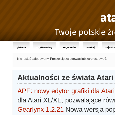
at
Twoje polskie źr
główna
użytkownicy
regulamin
szukaj
rejestr
Nie jesteś zalogowany.
Proszę się zalogować lub zarejestrować.
Aktualności ze świata Atari
APE: nowy edytor grafiki dla Atari
dla Atari XL/XE, pozwalające rów
Gearlynx 1.2.21
Nowa wersja popu