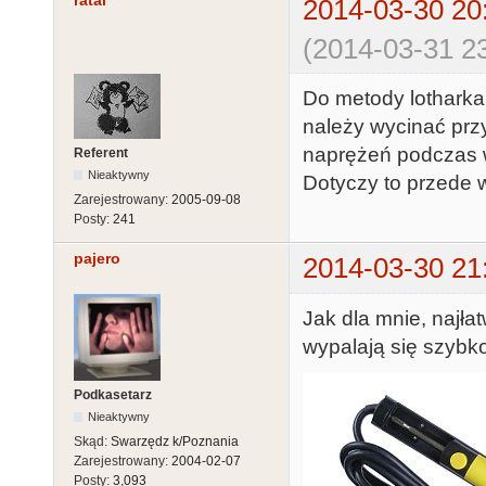
ratai
2014-03-30 20
(2014-03-31 23
Do metody lotharka
należy wycinać przy
naprężeń podczas 
Referent
Nieaktywny
Dotyczy to przede
Zarejestrowany:
2005-09-08
Posty:
241
pajero
2014-03-30 21
Jak dla mnie, najła
wypalają się szybko.
Podkasetarz
Nieaktywny
Skąd:
Swarzędz k/Poznania
Zarejestrowany:
2004-02-07
Posty:
3,093