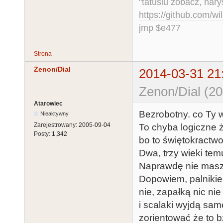
"tatusiu zobacz, nar
https://github.com/
jmp $e477
Strona
Zenon/Dial
2014-03-31 21
Zenon/Dial (20
Atarowiec
Bezrobotny. co Ty 
Nieaktywny
Zarejestrowany:
2005-09-04
To chyba logiczne że
Posty:
1,342
bo to świętokractwo
Dwa, trzy wieki temu
Naprawdę nie mas
Dopowiem, palnikie
nie, zapałką nic ni
i scalaki wyjdą sa
zorientować że to b