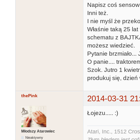
Napisz coś sensown
Inni też.
I nie myśl że przek
Właśnie taką 25 la
schematu z BAJTKA,
możesz wiedzieć.
Pytanie brzmiało.
O panie.... traktore
Szok. Jutro 1 kwiet
produkuj się, dzień
thePink
2014-03-31 21
Łojezu..... :)
Atari, Inc., 1512 Cr
Młodszy Atarowiec
Nieaktywny
Złym błędem jest cof