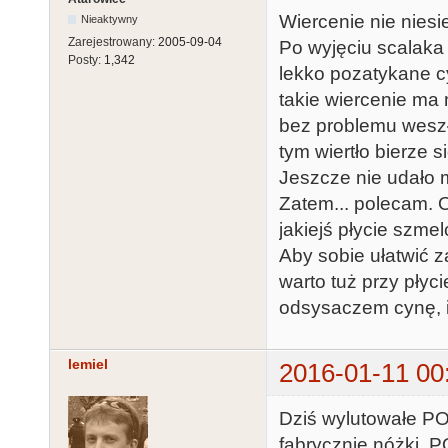
Wiercenie nie nies
Nieaktywny
Zarejestrowany:
2005-09-04
Po wyjęciu scalaka 
Posty:
1,342
lekko pozatykane c
takie wiercenie ma 
bez problemu weszł
tym wiertło bierze s
Jeszcze nie udało m
Zatem... polecam. 
jakiejś płycie szm
Aby sobie ułatwić 
warto tuż przy płyc
odsysaczem cynę, i
lemiel
2016-01-11 00
Dziś wylutowałe P
fabrycznie nóżki. 