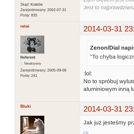
Skąd:
Kraków
Jest to najprawdziws
Zarejestrowany:
2002-07-31
Posty:
835
ratai
2014-03-31 23
Zenon/Dial napi
"To chyba logiczn
Referent
Nieaktywny
Zarejestrowany:
2005-09-08
:lol:
Posty:
241
No to spróbuj wylu
aluminiowym inną lut
Bluki
2014-03-31 23
Jak już jesteśmy pr