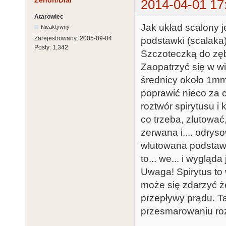
Zenon/Dial
2014-04-01 17
Atarowiec
Jak układ scalony j
Nieaktywny
Zarejestrowany:
2005-09-04
podstawki (scalaka)
Posty:
1,342
Szczoteczką do zęb
Zaopatrzyć się w w
średnicy około 1mm 
poprawić nieco za c
roztwór spirytusu i
co trzeba, zlutować
zerwana i.... odryso
wlutowana podstawk
to... we... i wygląda
Uwaga! Spirytus to w
może się zdarzyć ż
przepływy prądu. T
przesmarowaniu roz