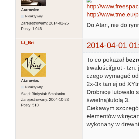
Atarowiec
http://www.tme.eu/pl/
Nieaktywny
Zarejestrowany:
2014-02-25
Do Atari, nie do rynn
Posty:
1,046
Lt_Bri
2014-04-01 01
To co pokazał
bezr
trwałości(grot - tzn
czego wymagać od s
Atarowiec
2x-3x taniej od XYt
Nieaktywny
Drobnicę lutowało s
Skąd:
Białystok-Smolanka
świetną)lutolą 3.
Zarejestrowany:
2004-10-23
Posty:
510
Ciekawym szczegółe
elementów wkręcany
wykonany w drewnie