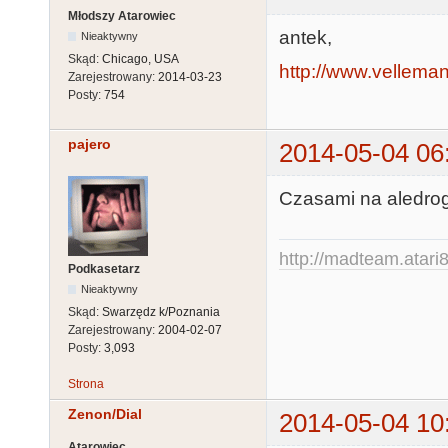
Młodszy Atarowiec
antek,
Nieaktywny
Skąd:
Chicago, USA
http://www.velleman
Zarejestrowany:
2014-03-23
Posty:
754
pajero
2014-05-04 06
Czasami na aledrog
http://madteam.atari8
Podkasetarz
Nieaktywny
Skąd:
Swarzędz k/Poznania
Zarejestrowany:
2004-02-07
Posty:
3,093
Strona
Zenon/Dial
2014-05-04 10
Atarowiec