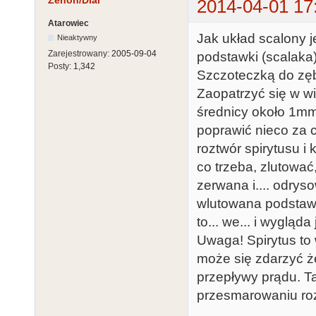
Zenon/Dial
2014-04-01 17
Atarowiec
Jak układ scalony j
Nieaktywny
Zarejestrowany:
2005-09-04
podstawki (scalaka)
Posty:
1,342
Szczoteczką do zęb
Zaopatrzyć się w w
średnicy około 1mm 
poprawić nieco za c
roztwór spirytusu i
co trzeba, zlutować
zerwana i.... odryso
wlutowana podstawk
to... we... i wygląda
Uwaga! Spirytus to w
może się zdarzyć ż
przepływy prądu. T
przesmarowaniu roz