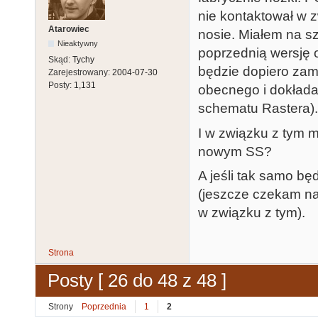
nie kontaktował w 
Atarowiec
nosie. Miałem na s
Nieaktywny
poprzednią wersję 
Skąd:
Tychy
będzie dopiero zam
Zarejestrowany:
2004-07-30
Posty:
1,131
obecnego i dokłada
schematu Rastera).
I w związku z tym 
nowym SS?
A jeśli tak samo b
(jeszcze czekam na
w związku z tym).
Strona
Posty [ 26 do 48 z 48 ]
Strony
Poprzednia
1
2