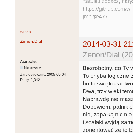
"tatusiu zobacz, nar
https://github.com/
jmp $e477
Strona
Zenon/Dial
2014-03-31 21
Zenon/Dial (20
Atarowiec
Bezrobotny. co Ty 
Nieaktywny
Zarejestrowany:
2005-09-04
To chyba logiczne że
Posty:
1,342
bo to świętokractwo
Dwa, trzy wieki temu
Naprawdę nie mas
Dopowiem, palnikie
nie, zapałką nic ni
i scalaki wyjdą sa
zorientować że to b