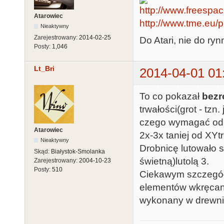
Atarowiec
http://www.tme.eu/pl/
Nieaktywny
Zarejestrowany:
2014-02-25
Do Atari, nie do rynn
Posty:
1,046
Lt_Bri
2014-04-01 01
To co pokazał
bezr
trwałości(grot - tzn
czego wymagać od s
Atarowiec
2x-3x taniej od XYt
Nieaktywny
Drobnicę lutowało s
Skąd:
Białystok-Smolanka
świetną)lutolą 3.
Zarejestrowany:
2004-10-23
Posty:
510
Ciekawym szczegółe
elementów wkręcany
wykonany w drewnie