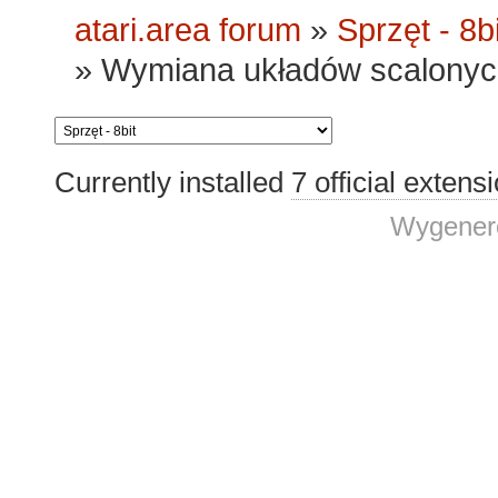
atari.area forum
»
Sprzęt - 8bi
»
Wymiana układów scalonych
Currently installed
7 official extens
Wygenero