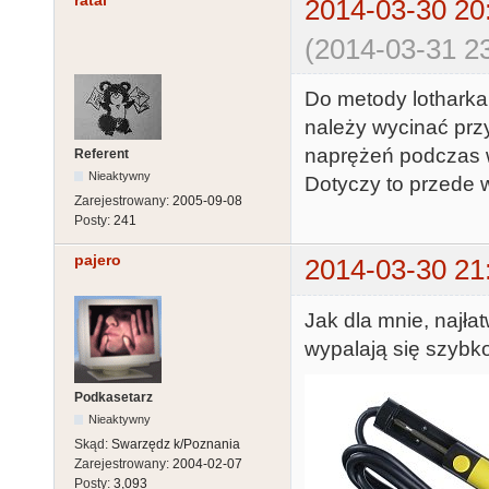
ratai
2014-03-30 20
(2014-03-31 23
Do metody lotharka
należy wycinać przy
naprężeń podczas 
Referent
Nieaktywny
Dotyczy to przede
Zarejestrowany:
2005-09-08
Posty:
241
pajero
2014-03-30 21
Jak dla mnie, najła
wypalają się szybko.
Podkasetarz
Nieaktywny
Skąd:
Swarzędz k/Poznania
Zarejestrowany:
2004-02-07
Posty:
3,093