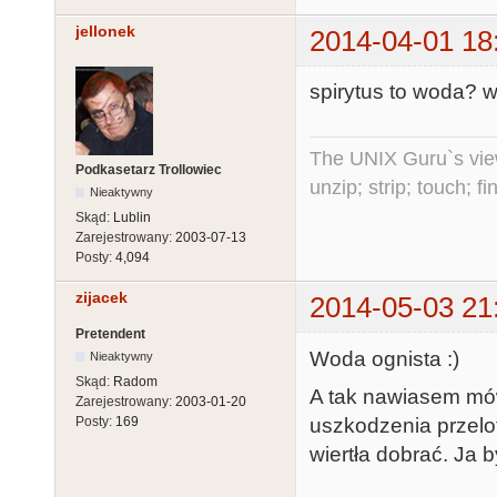
jellonek
2014-04-01 18
spirytus to woda? w
The UNIX Guru`s vie
Podkasetarz Trollowiec
unzip; strip; touch; 
Nieaktywny
Skąd:
Lublin
Zarejestrowany:
2003-07-13
Posty:
4,094
zijacek
2014-05-03 21
Pretendent
Woda ognista :)
Nieaktywny
Skąd:
Radom
A tak nawiasem mówi
Zarejestrowany:
2003-01-20
uszkodzenia przelo
Posty:
169
wiertła dobrać. Ja 