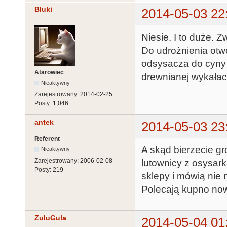
Bluki
2014-05-03 22
Niesie. I to duże. 
Do udrożnienia otw
odsysacza do cyny
Atarowiec
drewnianej wykałac
Nieaktywny
Zarejestrowany:
2014-02-25
Posty:
1,046
antek
2014-05-03 23
Referent
A skąd bierzecie gro
Nieaktywny
Zarejestrowany:
2006-02-08
lutownicy z osysark
Posty:
219
sklepy i mówią nie m
Polecają kupno nowe
ZuluGula
2014-05-04 01