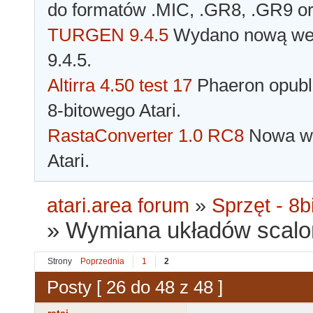
do formatów .MIC, .GR8, .GR9 o
TURGEN 9.4.5
Wydano nową wer
9.4.5.
Altirra 4.50 test 17
Phaeron opubli
8-bitowego Atari.
RastaConverter 1.0 RC8
Nowa wer
Atari.
atari.area forum
»
Sprzęt - 8bi
»
Wymiana układów scalon
Strony
Poprzednia
1
2
Posty [ 26 do 48 z 48 ]