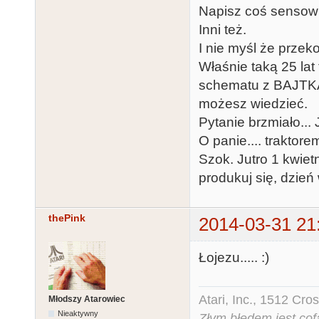
Napisz coś sensown
Inni też.
I nie myśl że przek
Właśnie taką 25 la
schematu z BAJTKA,
możesz wiedzieć.
Pytanie brzmiało.
O panie.... traktore
Szok. Jutro 1 kwiet
produkuj się, dzień
thePink
2014-03-31 21
Łojezu..... :)
Atari, Inc., 1512 Cr
Młodszy Atarowiec
Nieaktywny
Złym błędem jest cof