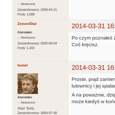
Nieaktywny
Zarejestrowany:
2009-04-21
Posty:
1,699
Zenon/Dial
2014-03-31 16
Atarowiec
Po czym poznałeś że
Nieaktywny
Zarejestrowany:
2005-09-04
Coś kręcisz.
Posty:
1,342
lemiel
2014-03-31 16
Proste, prąd zamien
lutownicy i jej spal
A na poważnie, dzię
Atarowiec
może kiedyś w koń
Nieaktywny
Skąd:
Tychy
Zarejestrowany:
2004-07-30