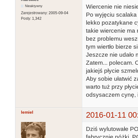
Wiercenie nie nies
Nieaktywny
Zarejestrowany:
2005-09-04
Po wyjęciu scalaka 
Posty:
1,342
lekko pozatykane c
takie wiercenie ma 
bez problemu weszł
tym wiertło bierze s
Jeszcze nie udało m
Zatem... polecam. 
jakiejś płycie szm
Aby sobie ułatwić 
warto tuż przy płyc
odsysaczem cynę, i
lemiel
2016-01-11 00
Dziś wylutowałe P
fabrycznie nóżki. 