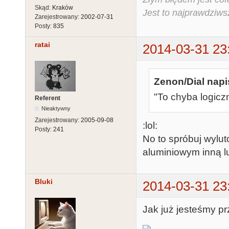
Skąd:
Kraków
Jest to najprawdziws
Zarejestrowany:
2002-07-31
Posty:
835
ratai
2014-03-31 23
Zenon/Dial napi
"To chyba logiczn
Referent
Nieaktywny
Zarejestrowany:
2005-09-08
:lol:
Posty:
241
No to spróbuj wylu
aluminiowym inną lut
Bluki
2014-03-31 23
Jak już jesteśmy pr