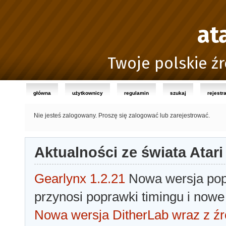
at
Twoje polskie źr
główna
użytkownicy
regulamin
szukaj
rejestr
Nie jesteś zalogowany.
Proszę się zalogować lub zarejestrować.
Aktualności ze świata Atari
Gearlynx 1.2.21
Nowa wersja popu
przynosi poprawki timingu i nowe
Nowa wersja DitherLab wraz z źr