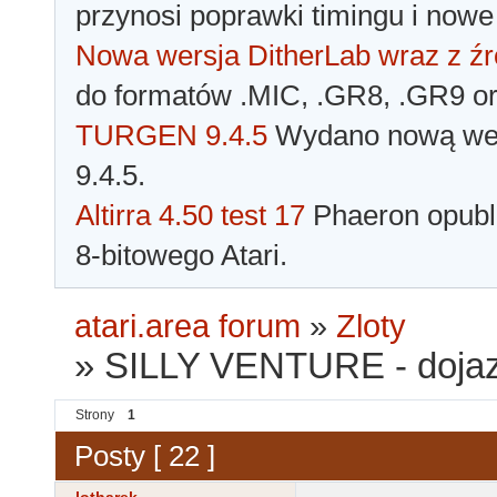
przynosi poprawki timingu i nowe
Nowa wersja DitherLab wraz z źr
do formatów .MIC, .GR8, .GR9 o
TURGEN 9.4.5
Wydano nową wer
9.4.5.
Altirra 4.50 test 17
Phaeron opubli
8-bitowego Atari.
atari.area forum
»
Zloty
»
SILLY VENTURE - dojaz
Strony
1
Posty [ 22 ]