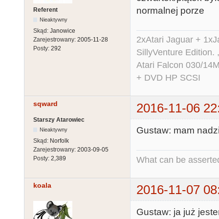
normalnej porze
Referent
Nieaktywny
Skąd:
Janowice
2xAtari Jaguar + 1x
Zarejestrowany:
2005-11-28
Posty:
292
SillyVenture Edition.
Atari Falcon 030/1
+ DVD HP SCSI
sqward
2016-11-06 22
Starszy Atarowiec
Gustaw: mam nadzie
Nieaktywny
Skąd:
Norfolk
Zarejestrowany:
2003-09-05
What can be asserted
Posty:
2,389
koala
2016-11-07 08
Gustaw: ja już jes