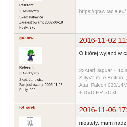
Referent
https://grawitacja.eu/
Nieaktywny
Skąd:
Katowice
Zarejestrowany:
2002-06-18
Posty:
376
gustaw
2016-11-02 11
O której wyjazd w 
Referent
2xAtari Jaguar + 1x
Nieaktywny
SillyVenture Edition.
Skąd:
Janowice
Atari Falcon 030/1
Zarejestrowany:
2005-11-28
Posty:
292
+ DVD HP SCSI
lotharek
2016-11-06 17
niestety, mam nadz