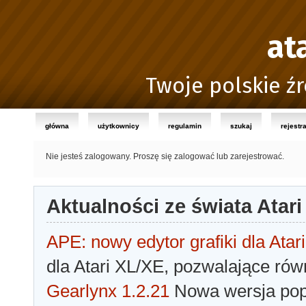
at
Twoje polskie źr
główna
użytkownicy
regulamin
szukaj
rejestr
Nie jesteś zalogowany.
Proszę się zalogować lub zarejestrować.
Aktualności ze świata Atari
APE: nowy edytor grafiki dla Atari
dla Atari XL/XE, pozwalające rów
Gearlynx 1.2.21
Nowa wersja popu