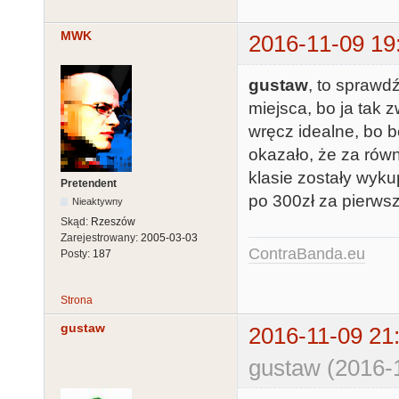
MWK
2016-11-09 19
gustaw
, to sprawd
miejsca, bo ja tak
wręcz idealne, bo b
okazało, że za równ
klasie zostały wyku
Pretendent
po 300zł za pierws
Nieaktywny
Skąd:
Rzeszów
Zarejestrowany:
2005-03-03
ContraBanda.eu
Posty:
187
Strona
gustaw
2016-11-09 21
gustaw (2016-