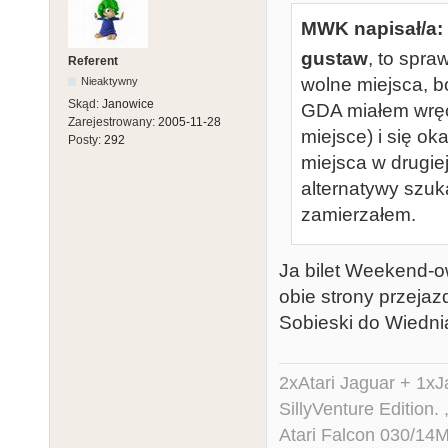
MWK napisał/a:
gustaw
, to spra
Referent
wolne miejsca, b
Nieaktywny
Skąd:
Janowice
GDA miałem wręcz
Zarejestrowany:
2005-11-28
miejsce) i się ok
Posty:
292
miejsca w drugie
alternatywy szuk
zamierzałem.
Ja bilet Weekend-o
obie strony przeja
Sobieski do Wiedni
2xAtari Jaguar + 1x
SillyVenture Edition.
Atari Falcon 030/1