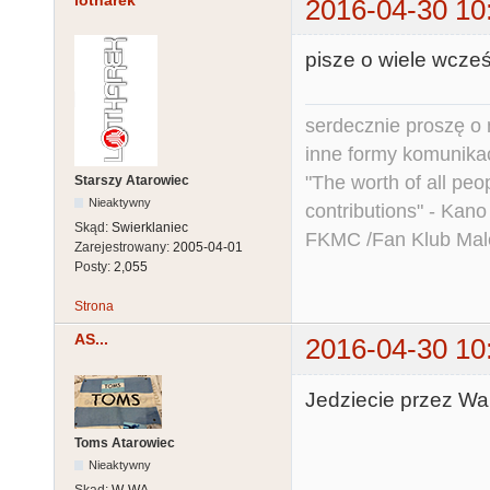
lotharek
2016-04-30 10
pisze o wiele wcześ
serdecznie proszę o
inne formy komunikac
"The worth of all peo
Starszy Atarowiec
Nieaktywny
contributions" - Kano
Skąd:
Swierklaniec
FKMC /Fan Klub Mal
Zarejestrowany:
2005-04-01
Posty:
2,055
Strona
AS...
2016-04-30 10
Jedziecie przez W
Toms Atarowiec
Nieaktywny
Skąd:
W-WA