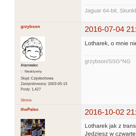
Jaguar 64-bit, Skunk
grzybson
2016-07-04 21
Lotharek, o mnie ni
grzybson/SSG^NG
Atarowiec
Nieaktywny
Skąd:
Częstochowa
Zarejestrowany:
2003-05-15
Posty:
1,427
Strona
thePalec
2016-10-02 21
Lotharek jak z tran
Jedziesz w czwarte