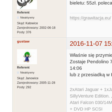
bieletu: 55zł. polec
Referent
https://grawitacja.eu/
Nieaktywny
Skąd:
Katowice
Zarejestrowany:
2002-06-18
Posty:
376
gustaw
2016-11-07 15
Właśnie się przymi
Zostaje Pendolino 7
14:06
Referent
Nieaktywny
lub z przesiadką w
Skąd:
Janowice
Zarejestrowany:
2005-11-28
Posty:
292
2xAtari Jaguar + 1x
SillyVenture Edition.
Atari Falcon 030/1
+ DVD HP SCSI