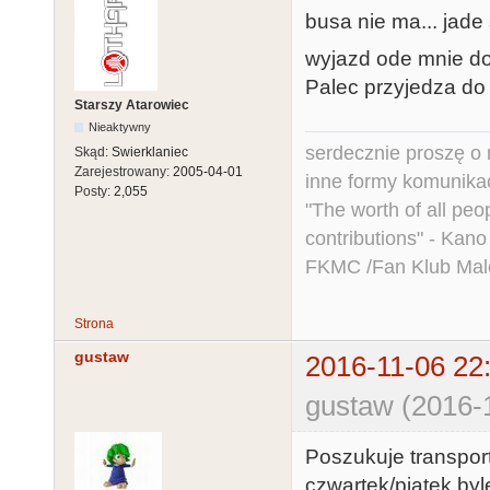
busa nie ma... jad
wyjazd ode mnie do
Palec przyjedza do 
Starszy Atarowiec
Nieaktywny
serdecznie proszę o
Skąd:
Swierklaniec
Zarejestrowany:
2005-04-01
inne formy komunikac
Posty:
2,055
"The worth of all peo
contributions" - Kano
FKMC /Fan Klub Mal
Strona
gustaw
2016-11-06 22
gustaw (2016-
Poszukuje transpor
czwartek/piątek byl