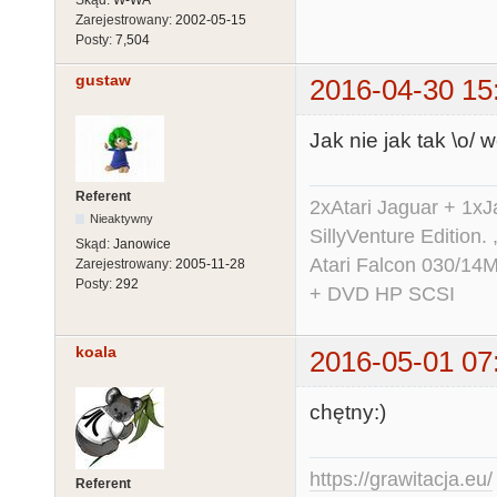
Zarejestrowany:
2002-05-15
Posty:
7,504
gustaw
2016-04-30 15
Jak nie jak tak \o/ 
Referent
2xAtari Jaguar + 1x
Nieaktywny
SillyVenture Edition.
Skąd:
Janowice
Atari Falcon 030/1
Zarejestrowany:
2005-11-28
Posty:
292
+ DVD HP SCSI
koala
2016-05-01 07
chętny:)
https://grawitacja.eu/
Referent