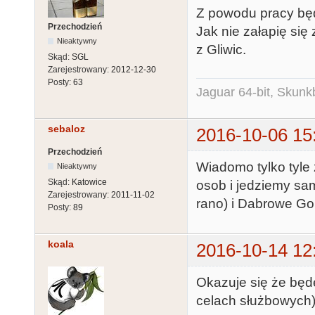
Z powodu pracy będ
Przechodzień
Jak nie załapię się
Nieaktywny
z Gliwic.
Skąd:
SGL
Zarejestrowany:
2012-12-30
Posty:
63
Jaguar 64-bit, Skunk
sebaloz
2016-10-06 15
Przechodzień
Wiadomo tylko tyle 
Nieaktywny
Skąd:
Katowice
osob i jedziemy sa
Zarejestrowany:
2011-11-02
rano) i Dabrowe Gor
Posty:
89
koala
2016-10-14 12
Okazuje się że będ
celach służbowych)