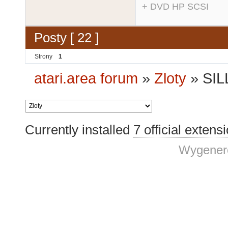
+ DVD HP SCSI
Posty [ 22 ]
Strony
1
atari.area forum
»
Zloty
»
SIL
Currently installed
7 official extens
Wygenero