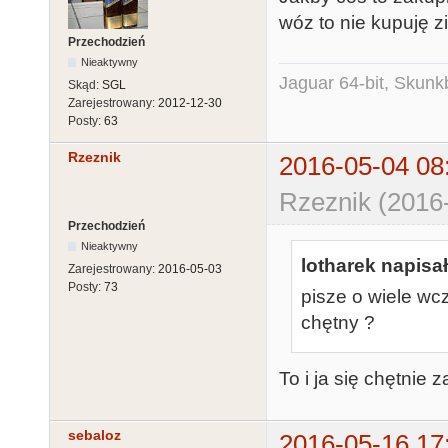
wóz to nie kupuję z
Przechodzień
Nieaktywny
Jaguar 64-bit, Skunk
Skąd:
SGL
Zarejestrowany:
2012-12-30
Posty:
63
Rzeznik
2016-05-04 08
Rzeznik (2016-
Przechodzień
Nieaktywny
lotharek napisał
Zarejestrowany:
2016-05-03
Posty:
73
pisze o wiele wc
chętny ?
To i ja się chętnie z
sebaloz
2016-05-16 17