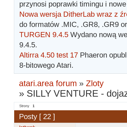
przynosi poprawki timingu i nowe
Nowa wersja DitherLab wraz z źr
do formatów .MIC, .GR8, .GR9 o
TURGEN 9.4.5
Wydano nową wer
9.4.5.
Altirra 4.50 test 17
Phaeron opubli
8-bitowego Atari.
atari.area forum
»
Zloty
»
SILLY VENTURE - dojaz
Strony
1
Posty [ 22 ]