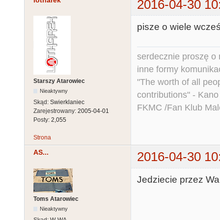
lotharek
2016-04-30 10
pisze o wiele wcześ
serdecznie proszę o
inne formy komunikac
"The worth of all peo
Starszy Atarowiec
Nieaktywny
contributions" - Kano
Skąd:
Swierklaniec
FKMC /Fan Klub Mal
Zarejestrowany:
2005-04-01
Posty:
2,055
Strona
AS...
2016-04-30 10
Jedziecie przez W
Toms Atarowiec
Nieaktywny
Skąd:
W-WA