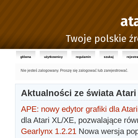
at
Twoje polskie źr
główna
użytkownicy
regulamin
szukaj
rejestr
Nie jesteś zalogowany.
Proszę się zalogować lub zarejestrować.
Aktualności ze świata Atari
APE: nowy edytor grafiki dla Atari
dla Atari XL/XE, pozwalające rów
Gearlynx 1.2.21
Nowa wersja popu