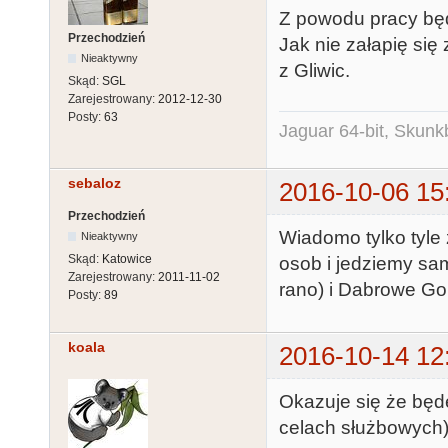
Z powodu pracy będ
Przechodzień
Jak nie załapię się
Nieaktywny
z Gliwic.
Skąd:
SGL
Zarejestrowany:
2012-12-30
Posty:
63
Jaguar 64-bit, Skunk
sebaloz
2016-10-06 15
Przechodzień
Wiadomo tylko tyle 
Nieaktywny
Skąd:
Katowice
osob i jedziemy sa
Zarejestrowany:
2011-11-02
rano) i Dabrowe Gor
Posty:
89
koala
2016-10-14 12
Okazuje się że będ
celach służbowych)