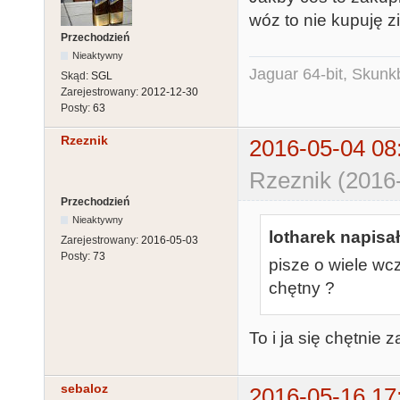
wóz to nie kupuję z
Przechodzień
Nieaktywny
Jaguar 64-bit, Skunk
Skąd:
SGL
Zarejestrowany:
2012-12-30
Posty:
63
Rzeznik
2016-05-04 08
Rzeznik (2016-
Przechodzień
Nieaktywny
lotharek napisał
Zarejestrowany:
2016-05-03
Posty:
73
pisze o wiele wc
chętny ?
To i ja się chętnie z
sebaloz
2016-05-16 17