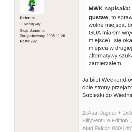
MWK napisał/a:
gustaw
, to spra
Referent
wolne miejsca, b
Nieaktywny
Skąd:
Janowice
GDA miałem wręcz
Zarejestrowany:
2005-11-28
miejsce) i się ok
Posty:
292
miejsca w drugie
alternatywy szuk
zamierzałem.
Ja bilet Weekend-o
obie strony przeja
Sobieski do Wiedni
2xAtari Jaguar + 1x
SillyVenture Edition.
Atari Falcon 030/1