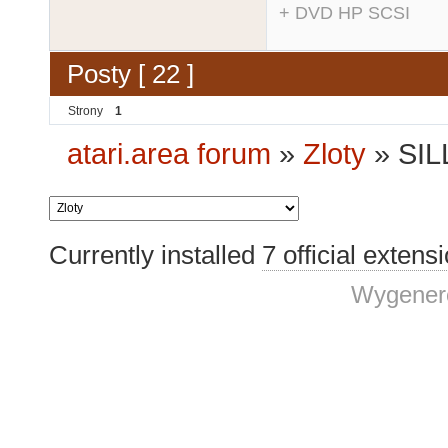
+ DVD HP SCSI
Posty [ 22 ]
Strony
1
atari.area forum
»
Zloty
»
SIL
Currently installed
7 official extens
Wygenero