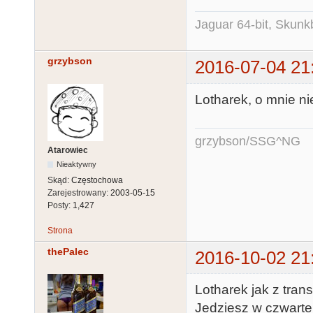
Jaguar 64-bit, Skunk
grzybson
2016-07-04 21
Lotharek, o mnie ni
grzybson/SSG^NG
Atarowiec
Nieaktywny
Skąd:
Częstochowa
Zarejestrowany:
2003-05-15
Posty:
1,427
Strona
thePalec
2016-10-02 21
Lotharek jak z tran
Jedziesz w czwarte