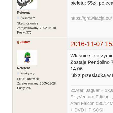
bieletu: 55zł. polec
Referent
https://grawitacja.eu/
Nieaktywny
Skąd:
Katowice
Zarejestrowany:
2002-06-18
Posty:
376
gustaw
2016-11-07 15
Właśnie się przymi
Zostaje Pendolino 7
14:06
Referent
Nieaktywny
lub z przesiadką w
Skąd:
Janowice
Zarejestrowany:
2005-11-28
Posty:
292
2xAtari Jaguar + 1x
SillyVenture Edition.
Atari Falcon 030/1
+ DVD HP SCSI