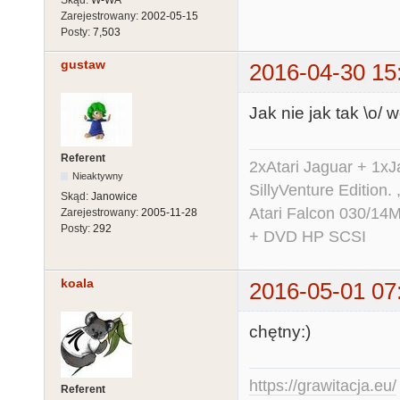
Zarejestrowany:
2002-05-15
Posty:
7,503
gustaw
2016-04-30 15
Jak nie jak tak \o/ 
Referent
2xAtari Jaguar + 1x
Nieaktywny
SillyVenture Edition.
Skąd:
Janowice
Atari Falcon 030/1
Zarejestrowany:
2005-11-28
Posty:
292
+ DVD HP SCSI
koala
2016-05-01 07
chętny:)
https://grawitacja.eu/
Referent