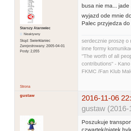
busa nie ma... jad
wyjazd ode mnie do
Palec przyjedza do 
Starszy Atarowiec
Nieaktywny
serdecznie proszę o
Skąd:
Swierklaniec
Zarejestrowany:
2005-04-01
inne formy komunikac
Posty:
2,055
"The worth of all peo
contributions" - Kano
FKMC /Fan Klub Mal
Strona
gustaw
2016-11-06 22
gustaw (2016-
Poszukuje transpor
czwartek/piątek byl