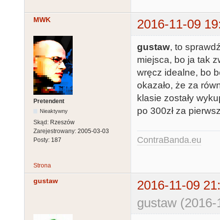
MWK
2016-11-09 19
gustaw
, to sprawd
miejsca, bo ja tak
wręcz idealne, bo b
okazało, że za równ
klasie zostały wyku
Pretendent
po 300zł za pierws
Nieaktywny
Skąd:
Rzeszów
Zarejestrowany:
2005-03-03
ContraBanda.eu
Posty:
187
Strona
gustaw
2016-11-09 21
gustaw (2016-