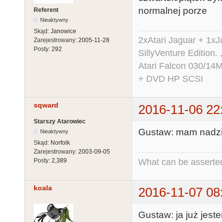
normalnej porze
Referent
Nieaktywny
Skąd:
Janowice
2xAtari Jaguar + 1x
Zarejestrowany:
2005-11-28
Posty:
292
SillyVenture Edition.
Atari Falcon 030/1
+ DVD HP SCSI
sqward
2016-11-06 22
Starszy Atarowiec
Gustaw: mam nadzie
Nieaktywny
Skąd:
Norfolk
Zarejestrowany:
2003-09-05
What can be asserted
Posty:
2,389
koala
2016-11-07 08
Gustaw: ja już jes