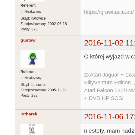
Referent
https://grawitacja.eu/
Nieaktywny
Skąd:
Katowice
Zarejestrowany:
2002-06-18
Posty:
376
gustaw
2016-11-02 11
O której wyjazd w 
Referent
2xAtari Jaguar + 1x
Nieaktywny
SillyVenture Edition.
Skąd:
Janowice
Atari Falcon 030/1
Zarejestrowany:
2005-11-28
Posty:
292
+ DVD HP SCSI
lotharek
2016-11-06 17
niestety, mam nadz