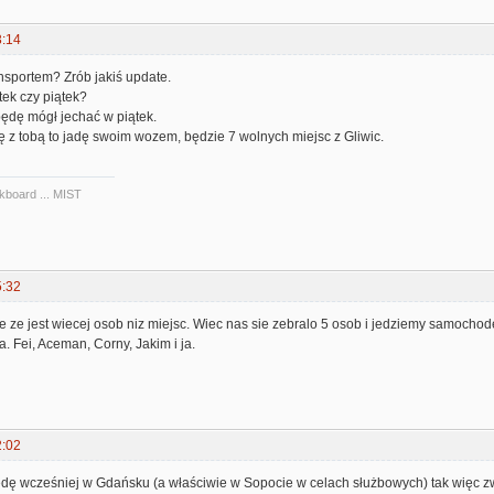
3:14
ansportem? Zrób jakiś update.
ek czy piątek?
ędę mógł jechać w piątek.
ię z tobą to jadę swoim wozem, będzie 7 wolnych miejsc z Gliwic.
kboard ... MIST
5:32
e ze jest wiecej osob niz miejsc. Wiec nas sie zebralo 5 osob i jedziemy samochode
 Fei, Aceman, Corny, Jakim i ja.
2:02
ędę wcześniej w Gdańsku (a właściwie w Sopocie w celach służbowych) tak więc z