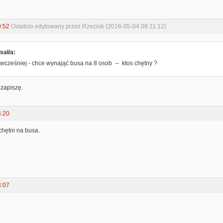
0:52
Ostatnio edytowany przez Rzeznik (2016-05-04 08:11:12)
sał/a:
 wcześniej - chce wynająć busa na 8 osob -- ktos chętny ?
e zapiszę.
6:20
chętni na busa.
8:07