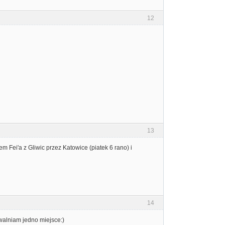
12
13
m Fei'a z Gliwic przez Katowice (piatek 6 rano) i
14
walniam jedno miejsce:)