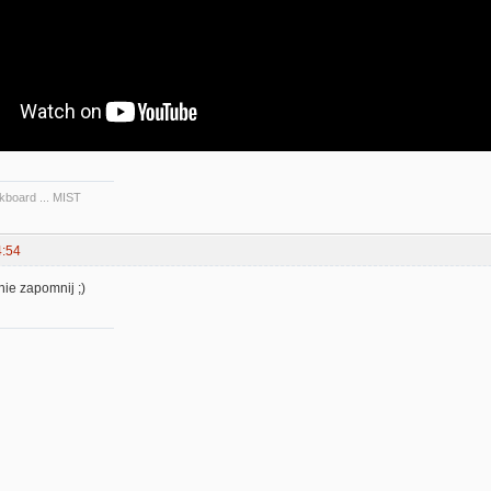
kboard ... MIST
4:54
nie zapomnij ;)