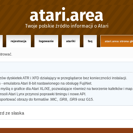
atari.area
Twoje polskie źródło informacji o Atari
rejestracja
logowanie
atariki
faq
atari.area strona g
strować.
w dyskietek ATR i XFD działający w przeglądarce bez konieczności instalacji.
- emulatora Atari 8-bit nastawionego na obsługę FujiNet.
myślą o grafice dla Atari XL/XE, pozwalające również na tworzenie kafelków i map
oli Atari Lynx przynosi poprawki timingu i nowe API.
portować obrazy do formatów .MIC, .GR8, .GR9 oraz G15.
d ze slaska