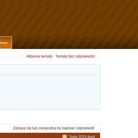
łówna
Aktywne tematy
Tematy bez odpowiedzi
.
Zaloguj się
lub
zarejestruj
by napisać odpowiedź
Topic RSS feed