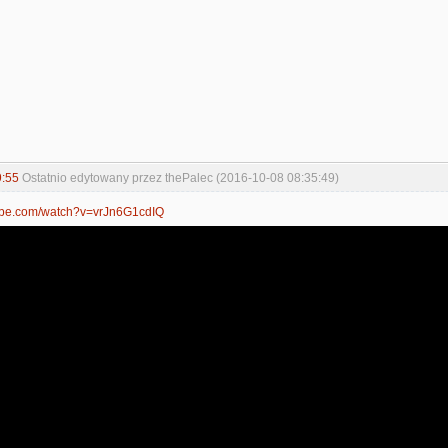
9:55
Ostatnio edytowany przez thePalec (2016-10-08 08:35:49)
tube.com/watch?v=vrJn6G1cdIQ