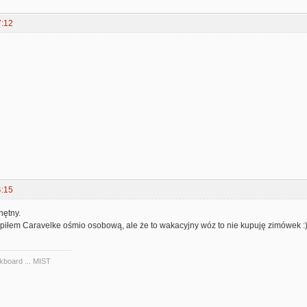
7:12
4:15
hętny.
upiłem Caravelke ośmio osobową, ale że to wakacyjny wóz to nie kupuję zimówek :
kboard ... MIST