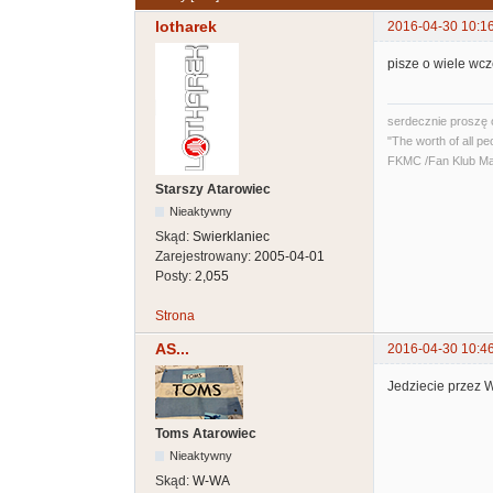
lotharek
2016-04-30 10:1
pisze o wiele wcz
serdecznie proszę 
"The worth of all pe
FKMC /Fan Klub Ma
Starszy Atarowiec
Nieaktywny
Skąd:
Swierklaniec
Zarejestrowany:
2005-04-01
Posty:
2,055
Strona
AS...
2016-04-30 10:4
Jedziecie przez 
Toms Atarowiec
Nieaktywny
Skąd:
W-WA