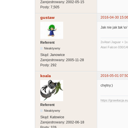
Zarejestrowany:
2002-05-15
Posty:
7,505
gustaw
2016-04-30 15:0
Jak nie jak tak \o
2xAtari Jaguar + 1x
Referent
Atari Falcon 030/
Nieaktywny
Skąd:
Janowice
Zarejestrowany:
2005-11-28
Posty:
292
koala
2016-05-01 07:5
chętny:)
https://grawitacja.eu
Referent
Nieaktywny
Skąd:
Katowice
Zarejestrowany:
2002-06-18
Posty:
376