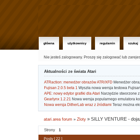
główna
użytkownicy
regulamin
szukaj
Nie jesteś zalogowany.
Proszę się zalogować lub zareje
Aktualności ze świata Atari
ATRaction: menedżer obrazów ATR/XFD
Menedżer obrazó
Fujisan 2.0.5 beta 1
Wyszła nowa wersja testowa Fujisan 
APE: nowy edytor grafiki dla Atari
Narzędzie stworzone z 
Gearlynx 1.2.21
Nowa wersja popularnego emulatora kons
Nowa wersja DitherLab wraz z źródłami
Teraz można eks
»
SILLY VENTURE - dojaz
atari.area forum
»
Zloty
Strony
1
Posty [ 22 ]