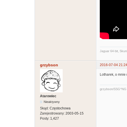
Jaguar 64-bit, Skun
grzybson
2016-07-04 21:2
Lotharek, o mnie 
grzybson/SSG^NG
Atarowiec
Nieaktywny
Skąd:
Częstochowa
Zarejestrowany:
2003-05-15
Posty:
1,427