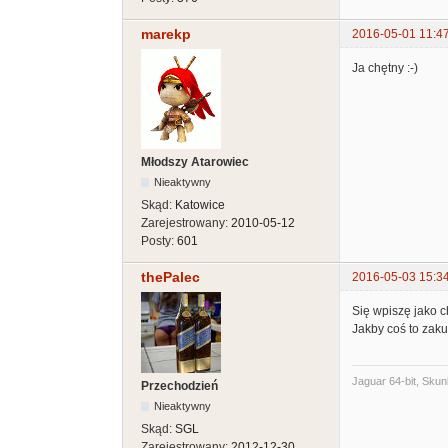
marekp
2016-05-01 11:4
Ja chętny :-)
Młodszy Atarowiec
Nieaktywny
Skąd:
Katowice
Zarejestrowany:
2010-05-12
Posty:
601
thePalec
2016-05-03 15:3
Się wpiszę jako c
Jakby coś to zak
Jaguar 64-bit, Skun
Przechodzień
Nieaktywny
Skąd:
SGL
Zarejestrowany:
2012-12-30