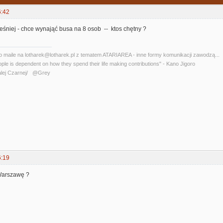
6:42
eśniej - chce wynająć busa na 8 osob -- ktos chętny ?
o maile na lotharek@lotharek.pl z tematem ATARIAREA - inne formy komunikacji zawodzą...
ople is dependent on how they spend their life making contributions" - Kano Jigoro
lej Czarnej/ @Grey
6:19
Warszawę ?