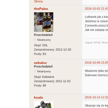
Strona
thePalec
2016-10-02 21:4
Lotharek jak z tr
Jedziesz w czwart
Z powodu pracy b
Jak nie załapię s
Przechodzień
Nieaktywny
Jaguar 64-bit, Skun
Skąd:
SGL
Zarejestrowany:
2012-12-30
Posty:
63
sebaloz
2016-10-06 15:0
Przechodzień
Wiadomo tylko tyl
Nieaktywny
Dabrowe Gornicza.
Skąd:
Katowice
Zarejestrowany:
2011-11-02
Posty:
89
koala
2016-10-14 12:3
Okazuje się że b