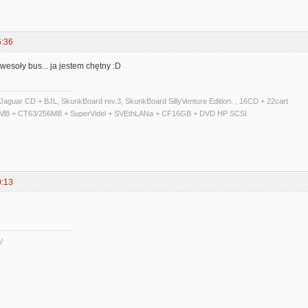
6:36
/ wesoły bus... ja jestem chętny :D
Jaguar CD + BJL, SkunkBoard rev.3, SkunkBoard SillyVenture Edition. , 16CD + 22cart
14MB + CT63/256MB + SuperVidel + SVEthLANa + CF16GB + DVD HP SCSI
0:13
/