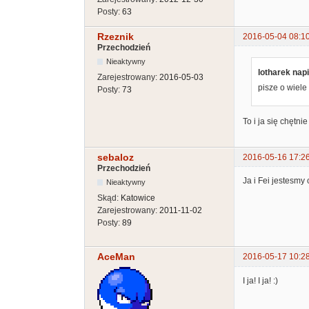
Posty:
63
Rzeznik
2016-05-04 08:1
Przechodzień
Nieaktywny
lotharek napi
Zarejestrowany:
2016-05-03
pisze o wiele
Posty:
73
To i ja się chętni
sebaloz
2016-05-16 17:2
Przechodzień
Ja i Fei jestesmy 
Nieaktywny
Skąd:
Katowice
Zarejestrowany:
2011-11-02
Posty:
89
AceMan
2016-05-17 10:2
I ja! I ja! :)