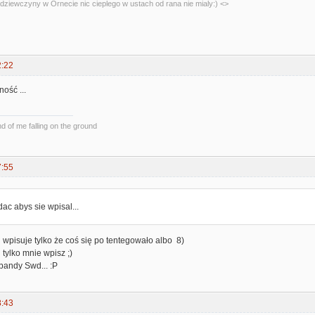
dziewczyny w Ornecie nic cieplego w ustach od rana nie mialy:) <>
2:22
ość ...
und of me falling on the ground
7:55
dac abys sie wpisal...
 wpisuje tylko że coś się po tentegowało albo 8)
ń tylko mnie wpisz ;)
 bandy Swd... :P
8:43