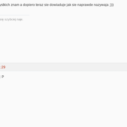
stkich znam a dopiero teraz sie dowiaduje jak sie naprawde nazywaja ;)))
się szybciej naje.
1:29
: P