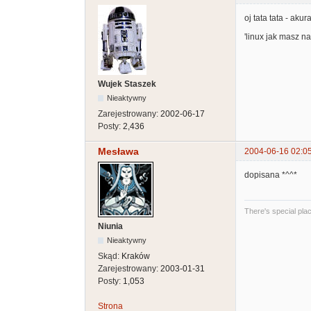
oj tata tata - akur
'linux jak masz na 
Wujek Staszek
Nieaktywny
Zarejestrowany:
2002-06-17
Posty:
2,436
Mesława
2004-06-16 02:0
dopisana *^^*
There's special place
Niunia
Nieaktywny
Skąd:
Kraków
Zarejestrowany:
2003-01-31
Posty:
1,053
Strona