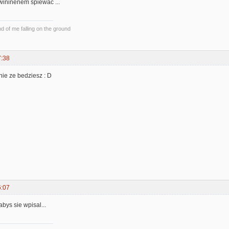
wininenem śpiewać ...
und of me falling on the ground
7:38
nie ze bedziesz : D
6:07
bys sie wpisal...