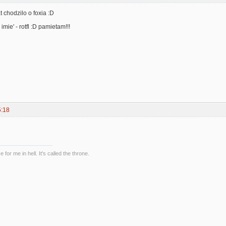
at chodzilo o foxia :D
imie' - rotfl :D pamietam!!!
5:18
 for me in hell. It's called the throne.