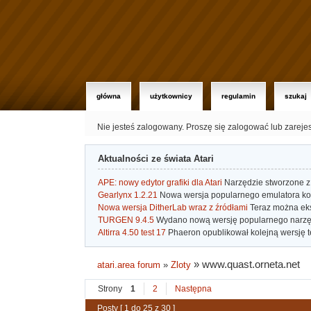
główna
użytkownicy
regulamin
szukaj
Nie jesteś zalogowany.
Proszę się zalogować lub zareje
Aktualności ze świata Atari
APE: nowy edytor grafiki dla Atari
Narzędzie stworzone z 
Gearlynx 1.2.21
Nowa wersja popularnego emulatora kons
Nowa wersja DitherLab wraz z źródłami
Teraz można eks
TURGEN 9.4.5
Wydano nową wersję popularnego narzę
Altirra 4.50 test 17
Phaeron opublikował kolejną wersję t
»
www.quast.orneta.net
atari.area forum
»
Zloty
Strony
1
2
Następna
Posty [ 1 do 25 z 30 ]