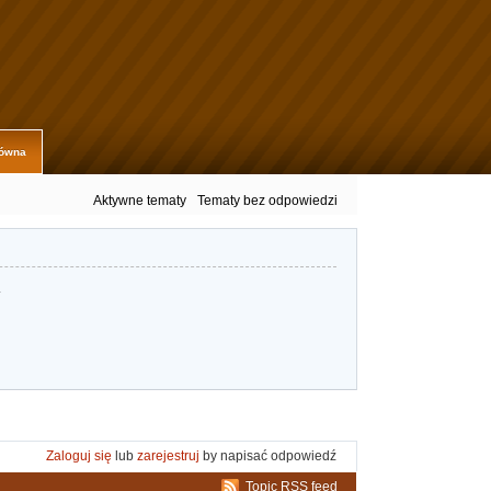
łówna
Aktywne tematy
Tematy bez odpowiedzi
.
Zaloguj się
lub
zarejestruj
by napisać odpowiedź
Topic RSS feed