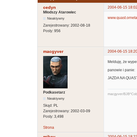
cedyn
2004-06-15 18:0
Młodszy Atarowiec
www.quast.orneta
Nieaktywny
Zarejestrowany:
2002-08-18
Posty:
956
macgyver
2004-06-15 18:2
Melduję, że wype
panowie i panie:
JAZDA NA QUAST
Podkasetarz
macgyver/BJB^Cob
Nieaktywny
Skąd:
PL
Zarejestrowany:
2002-03-09
Posty:
3,498
Strona
mikey
2004-06-15 18:2