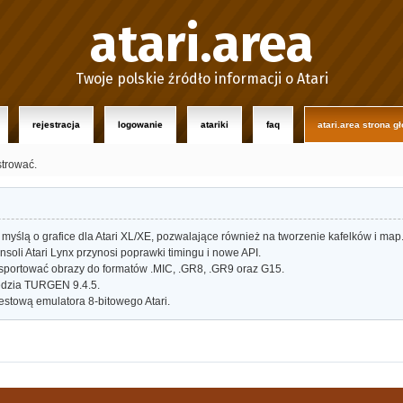
atari.area
Twoje polskie źródło informacji o Atari
rejestracja
logowanie
atariki
faq
atari.area strona g
strować.
myślą o grafice dla Atari XL/XE, pozwalające również na tworzenie kafelków i map
oli Atari Lynx przynosi poprawki timingu i nowe API.
portować obrazy do formatów .MIC, .GR8, .GR9 oraz G15.
dzia TURGEN 9.4.5.
estową emulatora 8-bitowego Atari.