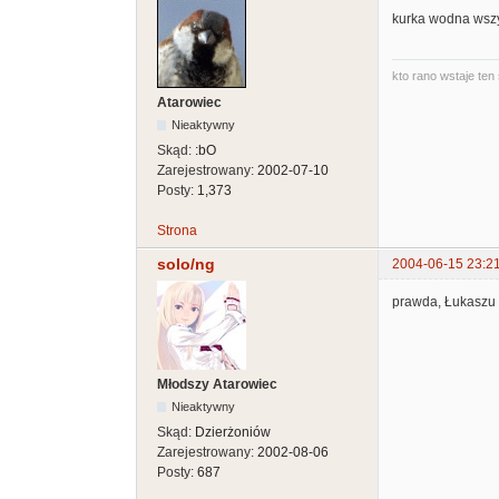
kurka wodna wszy
kto rano wstaje ten 
Atarowiec
Nieaktywny
Skąd:
:bO
Zarejestrowany:
2002-07-10
Posty:
1,373
Strona
solo/ng
2004-06-15 23:2
prawda, Łukaszu 
Młodszy Atarowiec
Nieaktywny
Skąd:
Dzierżoniów
Zarejestrowany:
2002-08-06
Posty:
687