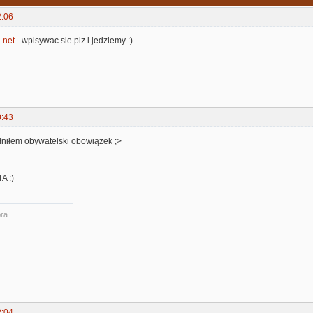
2:06
.net
- wpisywac sie plz i jedziemy :)
0:43
łniłem obywatelski obowiązek ;>
A :)
ra
2:04