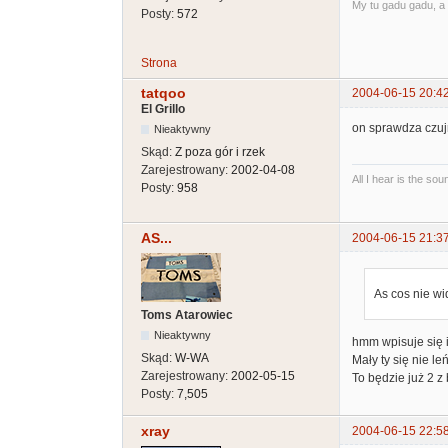
My tu gadu gadu, a 
Posty:
572
Strona
tatqoo
2004-06-15 20:4
El Grillo
on sprawdza czujn
Nieaktywny
Skąd:
Z poza gór i rzek
Zarejestrowany:
2002-04-08
All I hear is the so
Posty:
958
AS...
2004-06-15 21:3
As cos nie wi
Toms Atarowiec
Nieaktywny
hmm wpisuje się i
Skąd:
W-WA
Mały ty się nie le
Zarejestrowany:
2002-05-15
To będzie już 2 z
Posty:
7,505
xray
2004-06-15 22:5