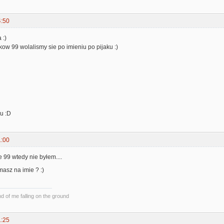
4:50
 :)
ikow 99 wolalismy sie po imieniu po pijaku :)
u :D
1:00
ie 99 wtedy nie byłem....
k masz na imie ? :)
und of me falling on the ground
1:25