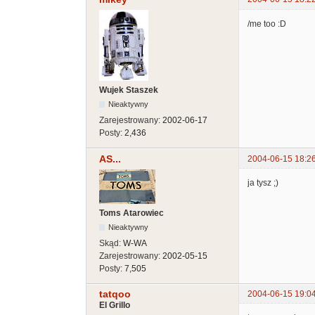
/me too :D
Wujek Staszek
Nieaktywny
Zarejestrowany:
2002-06-17
Posty:
2,436
AS...
2004-06-15 18:2
ja tysz ;)
Toms Atarowiec
Nieaktywny
Skąd:
W-WA
Zarejestrowany:
2002-05-15
Posty:
7,505
tatqoo
2004-06-15 19:0
El Grillo