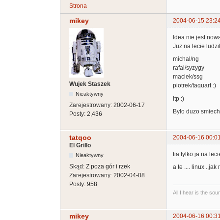
Strona
mikey
2004-06-15 23:2
Idea nie jest nowa
Juz na lecie ludz
michal/ng
rafal/syzygy
maciek/ssg
Wujek Staszek
piotrek/taquart :)
Nieaktywny
itp :)
Zarejestrowany:
2002-06-17
Bylo duzo smiech
Posty:
2,436
tatqoo
2004-06-16 00:0
El Grillo
tia tylko ja na lec
Nieaktywny
Skąd:
Z poza gór i rzek
a te .... linux ..ja
Zarejestrowany:
2002-04-08
Posty:
958
All I hear is the so
mikey
2004-06-16 00:3