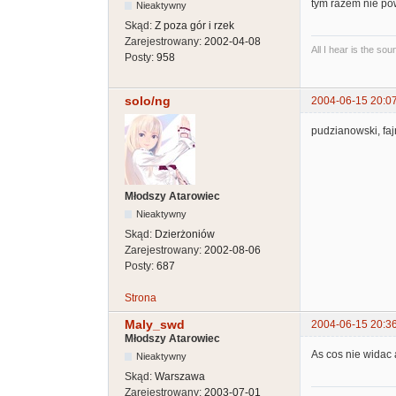
tym razem nie po
Nieaktywny
Skąd:
Z poza gór i rzek
Zarejestrowany:
2002-04-08
All I hear is the so
Posty:
958
solo/ng
2004-06-15 20:0
pudzianowski, faj
Młodszy Atarowiec
Nieaktywny
Skąd:
Dzierżoniów
Zarejestrowany:
2002-08-06
Posty:
687
Strona
Maly_swd
2004-06-15 20:3
Młodszy Atarowiec
As cos nie widac a
Nieaktywny
Skąd:
Warszawa
Zarejestrowany:
2003-07-01