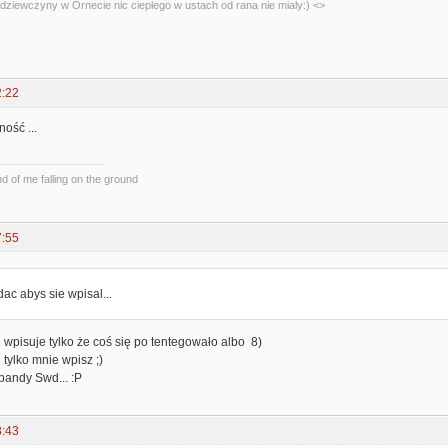
dziewczyny w Ornecie nic cieplego w ustach od rana nie mialy:) <>
2:22
ość ...
und of me falling on the ground
7:55
dac abys sie wpisal...
 wpisuje tylko że coś się po tentegowało albo 8)
ń tylko mnie wpisz ;)
 bandy Swd... :P
8:43