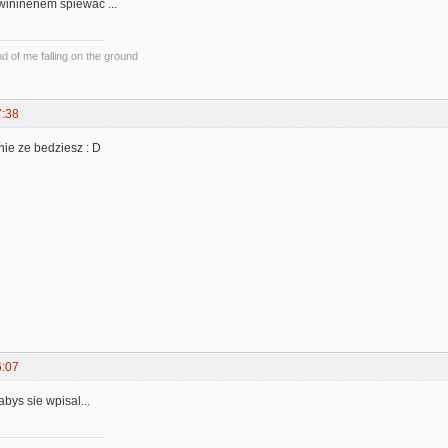
wininenem śpiewać ...
und of me falling on the ground
7:38
nie ze bedziesz : D
6:07
bys sie wpisal...