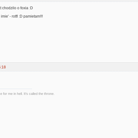
at chodzilo o foxia :D
imie' - rotfl :D pamietam!!!
5:18
 for me in hell. It's called the throne.