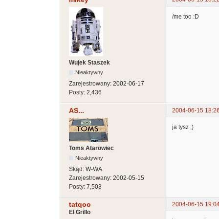
/me too :D
Wujek Staszek
Nieaktywny
Zarejestrowany:
2002-06-17
Posty:
2,436
AS...
2004-06-15 18:2
ja tysz ;)
Toms Atarowiec
Nieaktywny
Skąd:
W-WA
Zarejestrowany:
2002-05-15
Posty:
7,503
tatqoo
2004-06-15 19:0
El Grillo