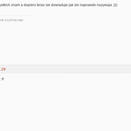
stkich znam a dopiero teraz sie dowiaduje jak sie naprawde nazywaja ;)))
się szybciej naje.
1:29
: P