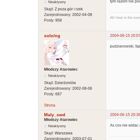
tym razem nie po
Nieaktywny
Skąd:
Z poza gór i rzek
Zarejestrowany:
2002-04-08
All I hear is the so
Posty:
958
solo/ng
2004-06-15 20:0
pudzianowski, faj
Młodszy Atarowiec
Nieaktywny
Skąd:
Dzierżoniów
Zarejestrowany:
2002-08-06
Posty:
687
Strona
Maly_swd
2004-06-15 20:3
Młodszy Atarowiec
As cos nie widac a
Nieaktywny
Skąd:
Warszawa
Zarejestrowany:
2003-07-01