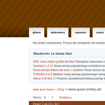
główna
użytkownicy
regulamin
szukaj
Nie jesteś zalogowany.
Proszę się zalogować lub zareje
Aktualności ze świata Atari
APE: nowy edytor grafiki dla Atari
Narzędzie stworzone z 
Gearlynx 1.2.21
Nowa wersja popularnego emulatora kons
Nowa wersja DitherLab wraz z źródłami
Teraz można eks
TURGEN 9.4.5
Wydano nową wersję popularnego narzę
Altirra 4.50 test 17
Phaeron opublikował kolejną wersję t
»
www.quast.orneta.net
atari.area forum
»
Zloty
Strony
1
2
Następna
Posty [ 1 do 25 z 30 ]