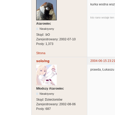
kurka wodna wszy
kto rano wstaje ten 
Atarowiec
Nieaktywny
Skąd:
:bO
Zarejestrowany:
2002-07-10
Posty:
1,373
Strona
solo/ng
2004-06-15 23:2
prawda, Łukaszu 
Młodszy Atarowiec
Nieaktywny
Skąd:
Dzierżoniów
Zarejestrowany:
2002-08-06
Posty:
687