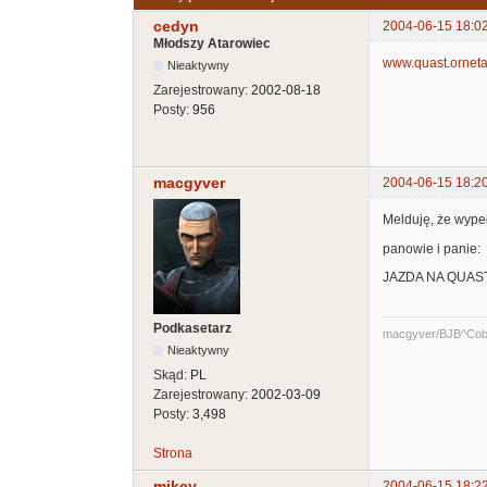
cedyn
2004-06-15 18:0
Młodszy Atarowiec
www.quast.orneta
Nieaktywny
Zarejestrowany:
2002-08-18
Posty:
956
macgyver
2004-06-15 18:2
Melduję, że wype
panowie i panie:
JAZDA NA QUAST
Podkasetarz
macgyver/BJB^Cob
Nieaktywny
Skąd:
PL
Zarejestrowany:
2002-03-09
Posty:
3,498
Strona
mikey
2004-06-15 18:2