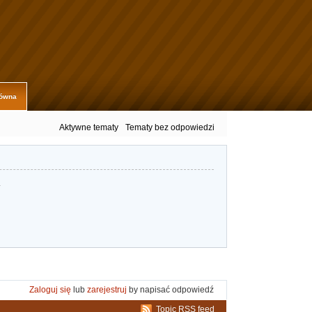
łówna
Aktywne tematy
Tematy bez odpowiedzi
.
Zaloguj się
lub
zarejestruj
by napisać odpowiedź
Topic RSS feed