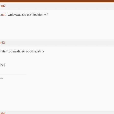
2:06
.net
- wpisywac sie plz i jedziemy :)
0:43
łniłem obywatelski obowiązek ;>
A :)
ra
2:04