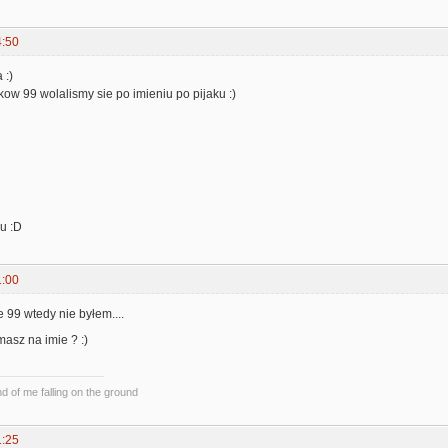
4:50
 :)
ikow 99 wolalismy sie po imieniu po pijaku :)
u :D
1:00
ie 99 wtedy nie byłem....
k masz na imie ? :)
und of me falling on the ground
1:25