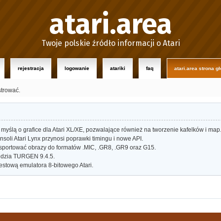
atari.area
Twoje polskie źródło informacji o Atari
rejestracja
logowanie
atariki
faq
atari.area strona g
strować.
myślą o grafice dla Atari XL/XE, pozwalające również na tworzenie kafelków i map
oli Atari Lynx przynosi poprawki timingu i nowe API.
portować obrazy do formatów .MIC, .GR8, .GR9 oraz G15.
dzia TURGEN 9.4.5.
estową emulatora 8-bitowego Atari.