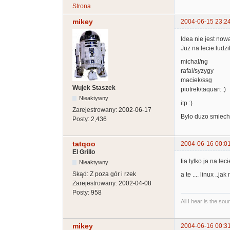
Strona
mikey
2004-06-15 23:2
Idea nie jest nowa
Juz na lecie ludz
michal/ng
rafal/syzygy
maciek/ssg
Wujek Staszek
piotrek/taquart :)
Nieaktywny
itp :)
Zarejestrowany:
2002-06-17
Bylo duzo smiech
Posty:
2,436
tatqoo
2004-06-16 00:0
El Grillo
tia tylko ja na lec
Nieaktywny
Skąd:
Z poza gór i rzek
a te .... linux ..ja
Zarejestrowany:
2002-04-08
Posty:
958
All I hear is the so
mikey
2004-06-16 00:3