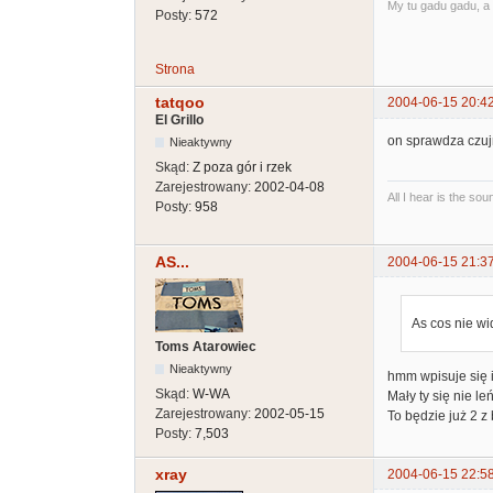
My tu gadu gadu, a 
Posty:
572
Strona
tatqoo
2004-06-15 20:4
El Grillo
on sprawdza czujn
Nieaktywny
Skąd:
Z poza gór i rzek
Zarejestrowany:
2002-04-08
All I hear is the so
Posty:
958
AS...
2004-06-15 21:3
As cos nie wi
Toms Atarowiec
Nieaktywny
hmm wpisuje się i
Skąd:
W-WA
Mały ty się nie le
Zarejestrowany:
2002-05-15
To będzie już 2 z
Posty:
7,503
xray
2004-06-15 22:5