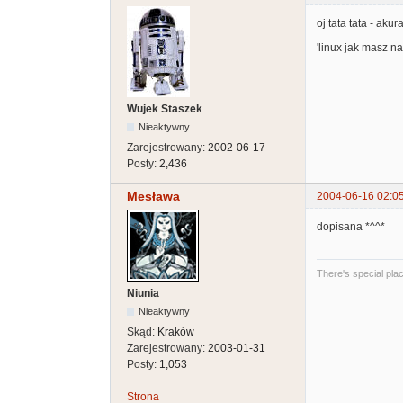
oj tata tata - akur
'linux jak masz na 
Wujek Staszek
Nieaktywny
Zarejestrowany:
2002-06-17
Posty:
2,436
Mesława
2004-06-16 02:0
dopisana *^^*
There's special place
Niunia
Nieaktywny
Skąd:
Kraków
Zarejestrowany:
2003-01-31
Posty:
1,053
Strona