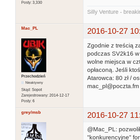
Posty:
3,330
Silly Venture - break
Mac_PL
2016-10-27 10
Zgodnie z treścią 
podczas SV2k16 w 
wolne miejsca w c
opłaconą. Jeśli kto
Przechodzień
Atarowca: 80 zł / o
Nieaktywny
mac_pl@poczta.fm
Skąd:
Sopot
Zarejestrowany:
2014-12-17
Posty:
6
grey/msb
2016-10-27 11
@Mac_PL: pozwolił
"konkurencyjne" fo