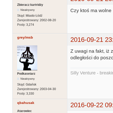
Zbieracz kartridży
Czy ktoś ma wolne 
Nieaktywny
Skąd:
Miasto Łódź
Zarejestrowany:
2002-08-20
Posty:
3,274
grey/msb
2016-09-21 23
Z uwagi na fakt, iż
odległości do posz
Silly Venture - break
Podkasetarz
Nieaktywny
Skąd:
Gdańsk
Zarejestrowany:
2003-04-30
Posty:
3,330
qbahusak
2016-09-22 09
Atarowiec