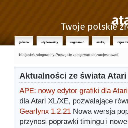
at
Twoje polskie źr
główna
użytkownicy
regulamin
szukaj
rejestr
Nie jesteś zalogowany.
Proszę się zalogować lub zarejestrować.
Aktualności ze świata Atari
APE: nowy edytor grafiki dla Atari
dla Atari XL/XE, pozwalające rów
Gearlynx 1.2.21
Nowa wersja popu
przynosi poprawki timingu i nowe