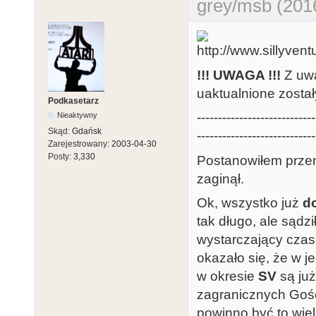
grey/msb (201
!!! UWAGA !!!
Z uwa
uaktualnione zosta
Podkasetarz
----------------------------
Nieaktywny
Skąd:
Gdańsk
----------------------------
Zarejestrowany:
2003-04-30
Posty:
3,330
Postanowiłem prze
zaginął.
Ok, wszystko już
d
tak długo, ale sąd
wystarczający czas,
okazało się, że w 
w okresie
SV
są już
zagranicznych Gośc
powinno być to wie