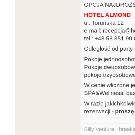
OPCJA NAJDROŻSZ
HOTEL ALMOND
ul. Toruńska 12
e-mail: recepcja@h
tel.: +48 58 351 90
Odległość od party
Pokoje jednoosobow
Pokoje dwuosobowe 
pokoje trzyosobowe
W cenie wliczone jes
SPA&Wellness: base
W razie jakichkolw
rezerwacji -
proszę
Silly Venture - break