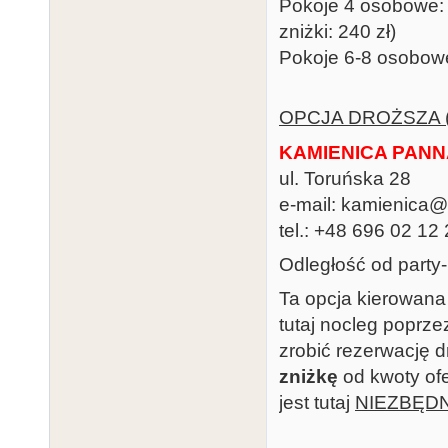
Pokoje 4 osobowe: 4
zniżki: 240 zł)
Pokoje 6-8 osobowe:
OPCJA DROŻSZA 
KAMIENICA PAN
ul. Toruńska 28
e-mail: kamienica
tel.: +48 696 02 12
Odległość od party
Ta opcja kierowana
tutaj nocleg poprz
zrobić rezerwację 
zniżkę
od kwoty of
jest tutaj
NIEZBĘD