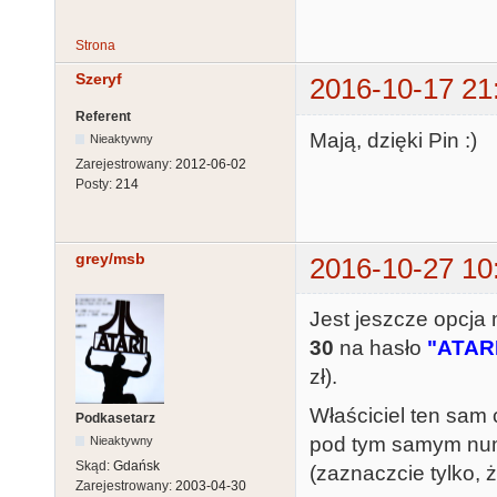
Strona
Szeryf
2016-10-17 21
Referent
Mają, dzięki Pin :)
Nieaktywny
Zarejestrowany:
2012-06-02
Posty:
214
grey/msb
2016-10-27 10
Jest jeszcze opcj
30
na hasło
"ATAR
zł).
Właściciel ten sam
Podkasetarz
pod tym samym num
Nieaktywny
Skąd:
Gdańsk
(zaznaczcie tylko, 
Zarejestrowany:
2003-04-30