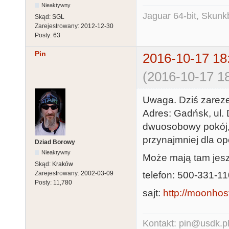
Nieaktywny
Jaguar 64-bit, Skunk
Skąd:
SGL
Zarejestrowany:
2012-12-30
Posty:
63
Pin
2016-10-17 18
(2016-10-17 18
Uwaga. Dziś zare
Adres: Gadńsk, ul. 
dwuosobowy pokój, 
przynajmniej dla op
Dziad Borowy
Nieaktywny
Może mają tam jeszc
Skąd:
Kraków
telefon: 500-331-1
Zarejestrowany:
2002-03-09
Posty:
11,780
sajt:
http://moonhost
Kontakt: pin@usdk.p