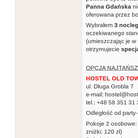
Panna Gdańska
ni
oferowana przez boo
Wybrałem
3 nocle
oczekiwanego stan
(umieszczając je w
otrzymujecie
specj
OPCJA NAJTAŃSZ
HOSTEL OLD TO
ul. Długa Grobla 7
e-mail: hostel@host
tel.: +48 58 351 31
Odległość od party
Pokoje 2 osobowe: 4
zniżki: 120 zł)