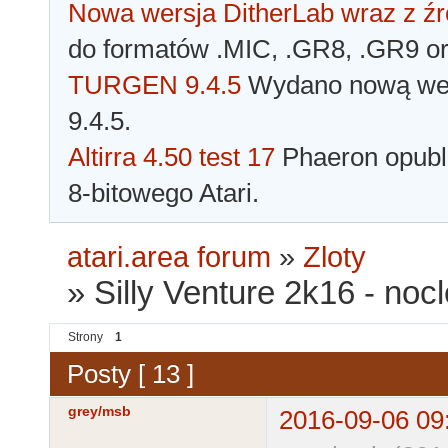
Nowa wersja DitherLab wraz z źr
do formatów .MIC, .GR8, .GR9 o
TURGEN 9.4.5
Wydano nową wer
9.4.5.
Altirra 4.50 test 17
Phaeron opubli
8-bitowego Atari.
atari.area forum
»
Zloty
»
Silly Venture 2k16 - nocl
Strony
1
Posty [ 13 ]
grey/msb
2016-09-06 09