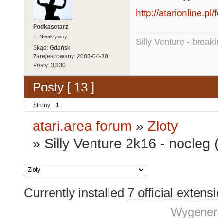
http://atarionline.
Podkasetarz
Nieaktywny
Silly Venture - break
Skąd:
Gdańsk
Zarejestrowany:
2003-04-30
Posty:
3,330
Posty [ 13 ]
Strony
1
atari.area forum
»
Zloty
»
Silly Venture 2k16 - nocleg 
Currently installed
7 official extens
Wygenero