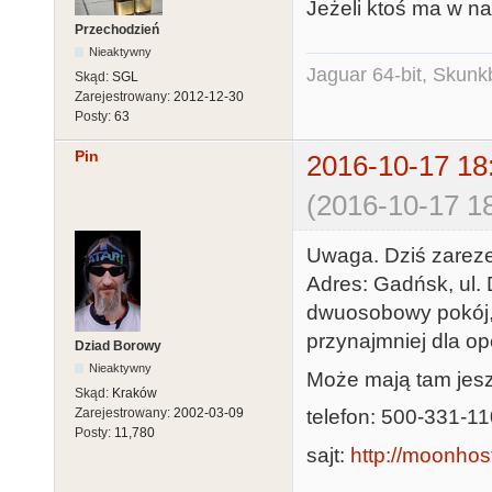
Jeżeli ktoś ma w n
Przechodzień
Nieaktywny
Jaguar 64-bit, Skunk
Skąd:
SGL
Zarejestrowany:
2012-12-30
Posty:
63
Pin
2016-10-17 18
(2016-10-17 18
Uwaga. Dziś zare
Adres: Gadńsk, ul. 
dwuosobowy pokój, 
przynajmniej dla op
Dziad Borowy
Nieaktywny
Może mają tam jeszc
Skąd:
Kraków
telefon: 500-331-1
Zarejestrowany:
2002-03-09
Posty:
11,780
sajt:
http://moonhost