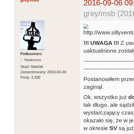
grey/msb
2016-09-06 09
grey/msb (201
!!! UWAGA !!!
Z uwa
uaktualnione zosta
Podkasetarz
----------------------------
Nieaktywny
Skąd:
Gdańsk
----------------------------
Zarejestrowany:
2003-04-30
Posty:
3,330
Postanowiłem prze
zaginął.
Ok, wszystko już
d
tak długo, ale sąd
wystarczający czas,
okazało się, że w 
w okresie
SV
są już