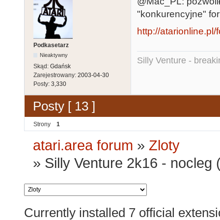
@Mac_PL: pozwolił
"konkurencyjne" fo
http://atarionline.
Podkasetarz
Nieaktywny
Silly Venture - break
Skąd:
Gdańsk
Zarejestrowany:
2003-04-30
Posty:
3,330
Posty [ 13 ]
Strony
1
atari.area forum
»
Zloty
»
Silly Venture 2k16 - nocleg 
Currently installed
7 official extens