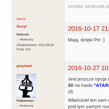
Kontakt: pin@usdk.p
Strona
Szeryf
2016-10-17 21
Referent
Mają, dzięki Pin :)
Nieaktywny
Zarejestrowany:
2012-06-02
Posty:
214
grey/msb
2016-10-27 10
Jest jeszcze opcj
30
na hasło
"ATAR
zł).
Właściciel ten sam
Podkasetarz
pod tym samym num
Nieaktywny