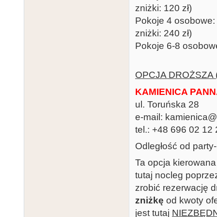
zniżki: 120 zł)
Pokoje 4 osobowe: 4
zniżki: 240 zł)
Pokoje 6-8 osobowe:
OPCJA DROŻSZA 
KAMIENICA PAN
ul. Toruńska 28
e-mail: kamienica
tel.: +48 696 02 12
Odległość od party
Ta opcja kierowana
tutaj nocleg poprz
zrobić rezerwację 
zniżkę
od kwoty of
jest tutaj
NIEZBĘD