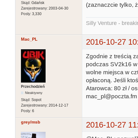
Skąd:
Gdańsk
(zaznaczcie tylko, 
Zarejestrowany:
2003-04-30
Posty:
3,330
Silly Venture - break
Mac_PL
2016-10-27 10
Zgodnie z treścią 
podczas SV2k16 w 
wolne miejsca w c
opłaconą. Jeśli kto
Przechodzień
Atarowca: 80 zł / o
Nieaktywny
mac_pl@poczta.fm
Skąd:
Sopot
Zarejestrowany:
2014-12-17
Posty:
6
grey/msb
2016-10-27 11