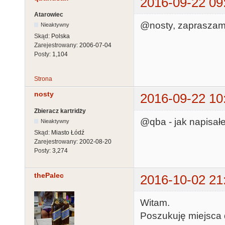
2016-09-22 09
Atarowiec
@nosty, zapraszam
Nieaktywny
Skąd:
Polska
Zarejestrowany:
2006-07-04
Posty:
1,104
Strona
nosty
2016-09-22 10
Zbieracz kartridży
@qba - jak napisałe
Nieaktywny
Skąd:
Miasto Łódź
Zarejestrowany:
2002-08-20
Posty:
3,274
thePalec
2016-10-02 21
Witam.
Poszukuję miejsca 