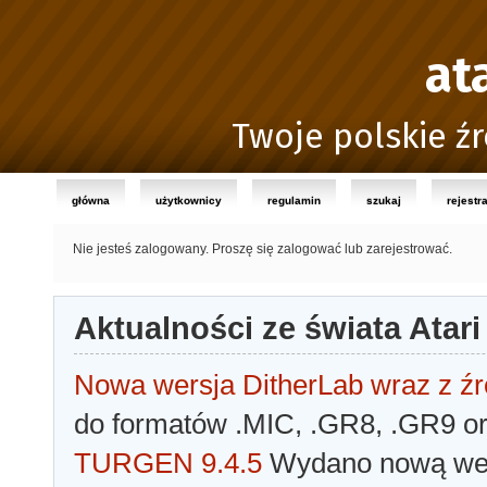
at
Twoje polskie źr
główna
użytkownicy
regulamin
szukaj
rejestr
Nie jesteś zalogowany.
Proszę się zalogować lub zarejestrować.
Aktualności ze świata Atari
Nowa wersja DitherLab wraz z źr
do formatów .MIC, .GR8, .GR9 o
TURGEN 9.4.5
Wydano nową wer