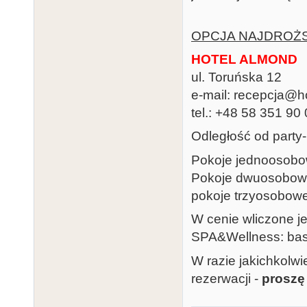
OPCJA NAJDROŻSZ
HOTEL ALMOND
ul. Toruńska 12
e-mail: recepcja@h
tel.: +48 58 351 90
Odległość od party
Pokoje jednoosobow
Pokoje dwuosobowe 
pokoje trzyosobowe
W cenie wliczone jes
SPA&Wellness: base
W razie jakichkolw
rezerwacji -
proszę