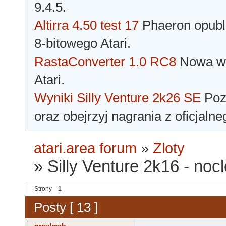
9.4.5.
Altirra 4.50 test 17
Phaeron opubli
8-bitowego Atari.
RastaConverter 1.0 RC8
Nowa wer
Atari.
Wyniki Silly Venture 2k26 SE
Pozn
oraz obejrzyj nagrania z oficjaln
atari.area forum
»
Zloty
»
Silly Venture 2k16 - nocl
Strony
1
Posty [ 13 ]