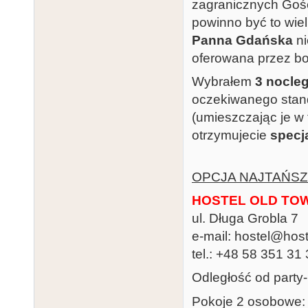
zagranicznych Gośc
powinno być to wie
Panna Gdańska
ni
oferowana przez boo
Wybrałem
3 nocle
oczekiwanego stan
(umieszczając je w
otrzymujecie
specj
OPCJA NAJTAŃSZ
HOSTEL OLD TO
ul. Długa Grobla 7
e-mail: hostel@host
tel.: +48 58 351 31
Odległość od party
Pokoje 2 osobowe: 4