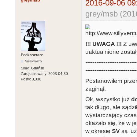
grey/msb
2016-09-06 09
grey/msb (201
!!! UWAGA !!!
Z uwa
uaktualnione zosta
Podkasetarz
----------------------------
Nieaktywny
Skąd:
Gdańsk
----------------------------
Zarejestrowany:
2003-04-30
Posty:
3,330
Postanowiłem prze
zaginął.
Ok, wszystko już
d
tak długo, ale sąd
wystarczający czas,
okazało się, że w 
w okresie
SV
są już