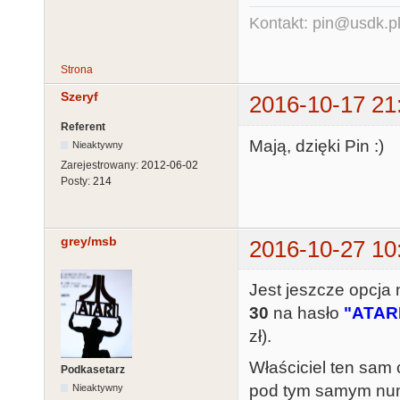
Kontakt: pin@usdk.p
Strona
Szeryf
2016-10-17 21
Referent
Mają, dzięki Pin :)
Nieaktywny
Zarejestrowany:
2012-06-02
Posty:
214
grey/msb
2016-10-27 10
Jest jeszcze opcj
30
na hasło
"ATAR
zł).
Właściciel ten sam
Podkasetarz
pod tym samym num
Nieaktywny