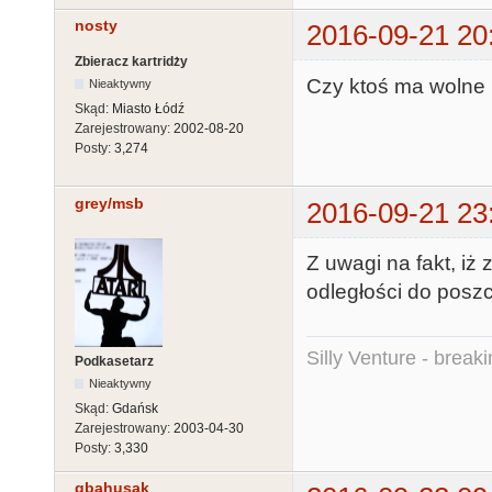
nosty
2016-09-21 20
Zbieracz kartridży
Czy ktoś ma wolne 
Nieaktywny
Skąd:
Miasto Łódź
Zarejestrowany:
2002-08-20
Posty:
3,274
grey/msb
2016-09-21 23
Z uwagi na fakt, iż
odległości do posz
Silly Venture - break
Podkasetarz
Nieaktywny
Skąd:
Gdańsk
Zarejestrowany:
2003-04-30
Posty:
3,330
qbahusak