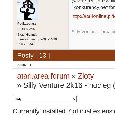
@Mac_PL: pozwolił
"konkurencyjne" fo
http://atarionline.
Podkasetarz
Nieaktywny
Silly Venture - break
Skąd:
Gdańsk
Zarejestrowany:
2003-04-30
Posty:
3,330
Posty [ 13 ]
Strony
1
atari.area forum
»
Zloty
»
Silly Venture 2k16 - nocleg 
Currently installed
7 official extens