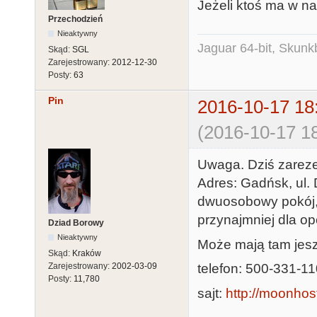
Jeżeli ktoś ma w n
Przechodzień
Nieaktywny
Jaguar 64-bit, Skunk
Skąd:
SGL
Zarejestrowany:
2012-12-30
Posty:
63
Pin
2016-10-17 18
(2016-10-17 18
Uwaga. Dziś zare
Adres: Gadńsk, ul. 
dwuosobowy pokój, 
przynajmniej dla op
Dziad Borowy
Nieaktywny
Może mają tam jeszc
Skąd:
Kraków
telefon: 500-331-1
Zarejestrowany:
2002-03-09
Posty:
11,780
sajt:
http://moonhost