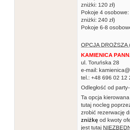
zniżki: 120 zł)
Pokoje 4 osobowe: 4
zniżki: 240 zł)
Pokoje 6-8 osobowe:
OPCJA DROŻSZA 
KAMIENICA PAN
ul. Toruńska 28
e-mail: kamienica
tel.: +48 696 02 12
Odległość od party
Ta opcja kierowana
tutaj nocleg poprz
zrobić rezerwację 
zniżkę
od kwoty of
jest tutaj
NIEZBĘD