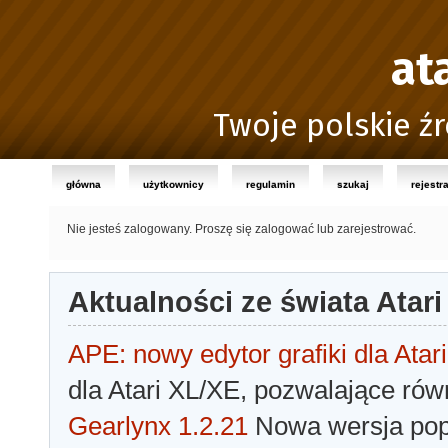
at
Twoje polskie źr
główna
użytkownicy
regulamin
szukaj
rejestr
Nie jesteś zalogowany.
Proszę się zalogować lub zarejestrować.
Aktualności ze świata Atari
APE: nowy edytor grafiki dla Atari
dla Atari XL/XE, pozwalające rów
Gearlynx 1.2.21
Nowa wersja popu