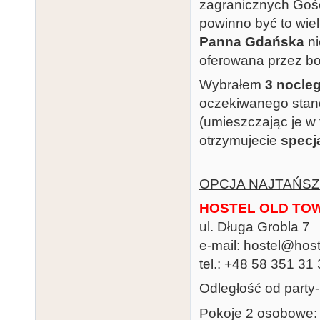
zagranicznych Gośc
powinno być to wie
Panna Gdańska
ni
oferowana przez boo
Wybrałem
3 nocle
oczekiwanego stan
(umieszczając je w
otrzymujecie
specj
OPCJA NAJTAŃSZ
HOSTEL OLD TO
ul. Długa Grobla 7
e-mail: hostel@host
tel.: +48 58 351 31
Odległość od party
Pokoje 2 osobowe: 4