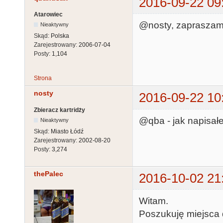
2016-09-22 09
Atarowiec
@nosty, zapraszam
Nieaktywny
Skąd:
Polska
Zarejestrowany:
2006-07-04
Posty:
1,104
Strona
nosty
2016-09-22 10
Zbieracz kartridży
@qba - jak napisałe
Nieaktywny
Skąd:
Miasto Łódź
Zarejestrowany:
2002-08-20
Posty:
3,274
thePalec
2016-10-02 21
Witam.
Poszukuję miejsca 