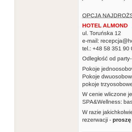
OPCJA NAJDROŻSZ
HOTEL ALMOND
ul. Toruńska 12
e-mail: recepcja@h
tel.: +48 58 351 90
Odległość od party
Pokoje jednoosobow
Pokoje dwuosobowe 
pokoje trzyosobowe
W cenie wliczone jes
SPA&Wellness: base
W razie jakichkolw
rezerwacji -
proszę