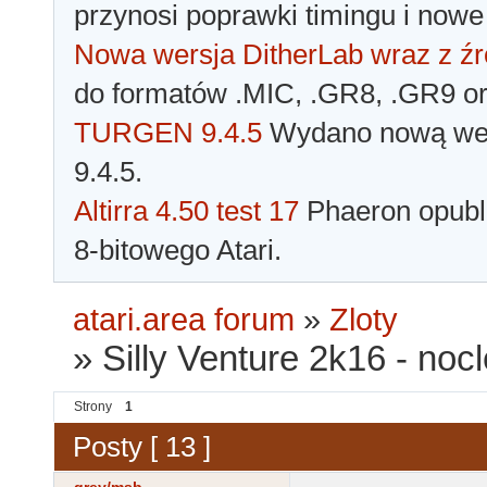
przynosi poprawki timingu i nowe
Nowa wersja DitherLab wraz z źr
do formatów .MIC, .GR8, .GR9 o
TURGEN 9.4.5
Wydano nową wer
9.4.5.
Altirra 4.50 test 17
Phaeron opubli
8-bitowego Atari.
atari.area forum
»
Zloty
»
Silly Venture 2k16 - nocl
Strony
1
Posty [ 13 ]