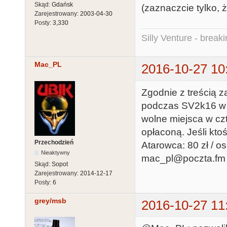
Skąd:
Gdańsk
(zaznaczcie tylko, 
Zarejestrowany:
2003-04-30
Posty:
3,330
Silly Venture - break
Mac_PL
2016-10-27 10
Zgodnie z treścią 
podczas SV2k16 w 
wolne miejsca w c
opłaconą. Jeśli kto
Przechodzień
Atarowca: 80 zł / o
Nieaktywny
mac_pl@poczta.fm
Skąd:
Sopot
Zarejestrowany:
2014-12-17
Posty:
6
grey/msb
2016-10-27 11