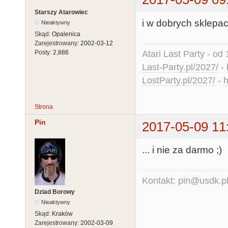
Starszy Atarowiec
i w dobrych sklepa
Nieaktywny
Skąd:
Opalenica
Zarejestrowany:
2002-03-12
Atari Last Party - od 
Posty:
2,886
Last-Party.pl/2027/
-
LostParty.pl/2027/
-
h
Strona
Pin
2017-05-09 11
... i nie za darmo ;)
Kontakt: pin@usdk.p
Dziad Borowy
Nieaktywny
Skąd:
Kraków
Zarejestrowany:
2002-03-09