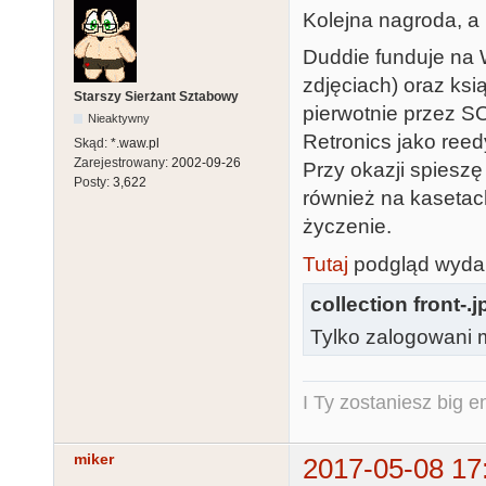
Kolejna nagroda, a
Duddie funduje na 
zdjęciach) oraz ks
Starszy Sierżant Sztabowy
pierwotnie przez S
Nieaktywny
Retronics jako reed
Skąd:
*.waw.pl
Zarejestrowany:
2002-09-26
Przy okazji spiesz
Posty:
3,622
również na kasetach
życzenie.
Tutaj
podgląd wydan
collection front-.j
Tylko zalogowani m
I Ty zostaniesz big e
miker
2017-05-08 17