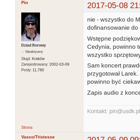
Pin
2017-05-08 21
nie - wszystko do Mi
dofinansowanie do 
Wstępne podziękow
Dziad Borowy
Cedynia, powinno t
Nieaktywny
wszystko sprzętowy
Skąd:
Kraków
Sam koncert prawdo
Zarejestrowany:
2002-03-09
Posty:
11,780
przygotował Larek.
powinno być ciekaw
Zapis audio z konce
Kontakt: pin@usdk.p
Strona
Vasco/Tristesse
2017-05-09 09