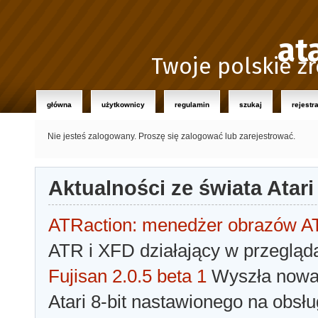
at
Twoje polskie źr
główna
użytkownicy
regulamin
szukaj
rejestr
Nie jesteś zalogowany.
Proszę się zalogować lub zarejestrować.
Aktualności ze świata Atari
ATRaction: menedżer obrazów 
ATR i XFD działający w przegląda
Fujisan 2.0.5 beta 1
Wyszła nowa 
Atari 8-bit nastawionego na obsłu