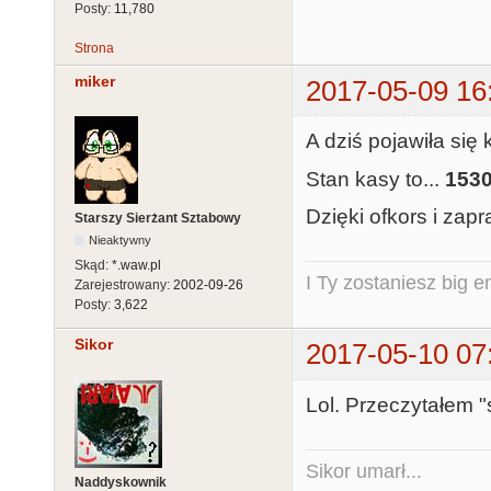
Posty:
11,780
Strona
miker
2017-05-09 16
A dziś pojawiła się
Stan kasy to...
1530
Dzięki ofkors i zap
Starszy Sierżant Sztabowy
Nieaktywny
Skąd:
*.waw.pl
I Ty zostaniesz big e
Zarejestrowany:
2002-09-26
Posty:
3,622
Sikor
2017-05-10 07
Lol. Przeczytałem "s
Sikor umarł...
Naddyskownik