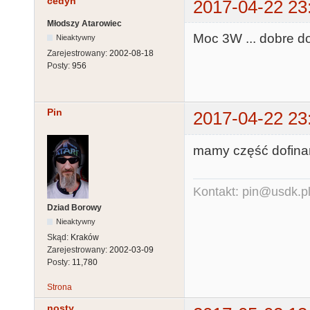
cedyn
2017-04-22 23
Młodszy Atarowiec
Moc 3W ... dobre d
Nieaktywny
Zarejestrowany:
2002-08-18
Posty:
956
Pin
2017-04-22 23
mamy część dofinan
Kontakt: pin@usdk.p
Dziad Borowy
Nieaktywny
Skąd:
Kraków
Zarejestrowany:
2002-03-09
Posty:
11,780
Strona
nosty