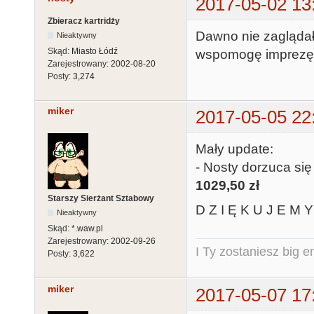
2017-05-02 13
Zbieracz kartridży
Dawno nie zaglądał
Nieaktywny
Skąd:
Miasto Łódź
wspomogę imprezę. 
Zarejestrowany:
2002-08-20
Posty:
3,274
miker
2017-05-05 22
Mały update:
- Nosty dorzuca się
1029,50 zł
Starszy Sierżant Sztabowy
D Z I Ę K U J E M Y 
Nieaktywny
Skąd:
*.waw.pl
Zarejestrowany:
2002-09-26
I Ty zostaniesz big e
Posty:
3,622
miker
2017-05-07 17