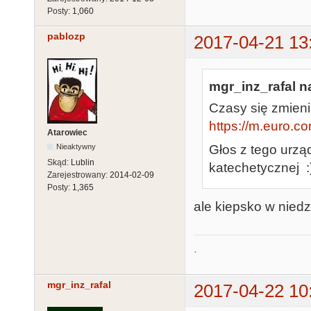
Posty:
1,060
pablozp
2017-04-21 13
mgr_inz_rafal na
Czasy się zmienia
https://m.euro.co
Atarowiec
Głos z tego urzą
Nieaktywny
Skąd:
Lublin
katechetycznej :
Zarejestrowany:
2014-02-09
Posty:
1,365
ale kiepsko w niedzi
.
mgr_inz_rafal
2017-04-22 10