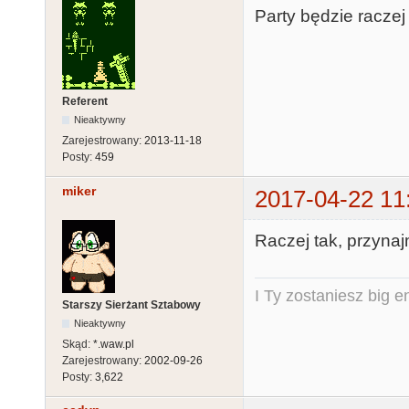
Party będzie raczej w
Referent
Nieaktywny
Zarejestrowany:
2013-11-18
Posty:
459
miker
2017-04-22 11
Raczej tak, przynajm
I Ty zostaniesz big e
Starszy Sierżant Sztabowy
Nieaktywny
Skąd:
*.waw.pl
Zarejestrowany:
2002-09-26
Posty:
3,622