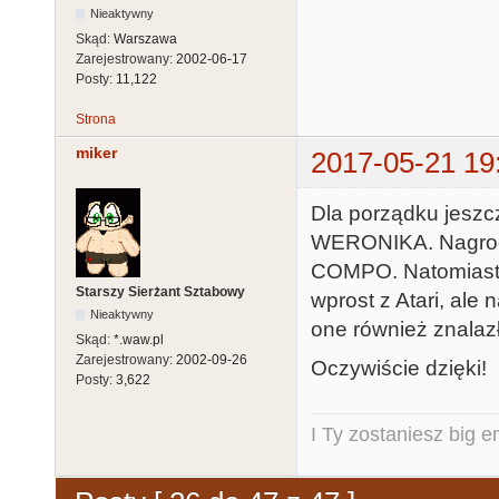
Nieaktywny
Skąd:
Warszawa
Zarejestrowany:
2002-06-17
Posty:
11,122
Strona
miker
2017-05-21 19
Dla porządku jeszc
WERONIKA. Nagrod
COMPO. Natomiast 
Starszy Sierżant Sztabowy
wprost z Atari, al
Nieaktywny
one również znalazł
Skąd:
*.waw.pl
Zarejestrowany:
2002-09-26
Oczywiście dzięki!
Posty:
3,622
I Ty zostaniesz big e