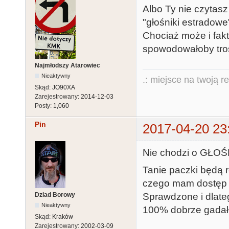
Albo Ty nie czytasz
"głośniki estradowe
Chociaż może i fak
spowodowałoby tros
Najmłodszy Atarowiec
Nieaktywny
.: miejsce na twoją r
Skąd:
JO90XA
Zarejestrowany:
2014-12-03
Posty:
1,060
Pin
2017-04-20 23
Nie chodzi o GŁOŚN
Tanie paczki będą r
czego mam dostęp 
Dziad Borowy
Sprawdzone i dlate
Nieaktywny
100% dobrze gadał
Skąd:
Kraków
Zarejestrowany:
2002-03-09