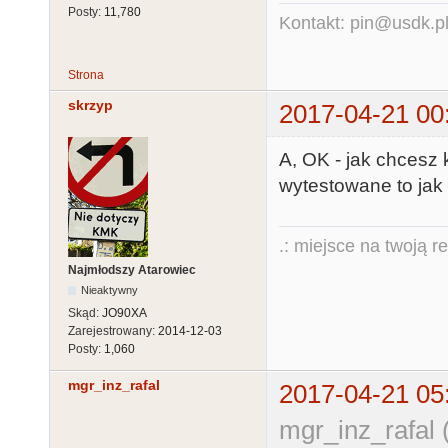
Posty:
11,780
Kontakt: pin@usdk.p
Strona
skrzyp
2017-04-21 00
A, OK - jak chcesz
wytestowane to jak 
.: miejsce na twoją r
Najmłodszy Atarowiec
Nieaktywny
Skąd:
JO90XA
Zarejestrowany:
2014-12-03
Posty:
1,060
mgr_inz_rafal
2017-04-21 05
mgr_inz_rafal 