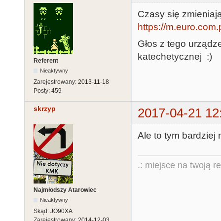
Czasy się zmieniają
https://m.euro.com.
Głos z tego urządze
katechetycznej :)
Referent
Nieaktywny
Zarejestrowany:
2013-11-18
Posty:
459
skrzyp
2017-04-21 12
Ale to tym bardziej n
.: miejsce na twoją r
Najmłodszy Atarowiec
Nieaktywny
Skąd:
JO90XA
Zarejestrowany:
2014-12-03