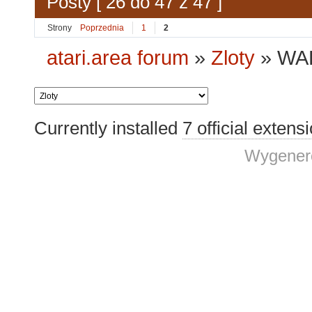
Posty [ 26 do 47 z 47 ]
Strony
Poprzednia
1
2
atari.area forum
»
Zloty
»
WAP
Currently installed
7 official extens
Wygenero