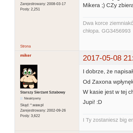
Zarejestrowany:
2008-03-17
Mikera ;) CZy zbie
Posty:
2,251
Dwa korce ziemniaków
chłopa. GG3456993
Strona
miker
2017-05-08 21
I dobrze, że napisał
Od Zaxona wpłynęł
W kasie jest w tej c
Starszy Sierżant Sztabowy
Nieaktywny
Jupi! :D
Skąd:
*.waw.pl
Zarejestrowany:
2002-09-26
Posty:
3,622
I Ty zostaniesz big e