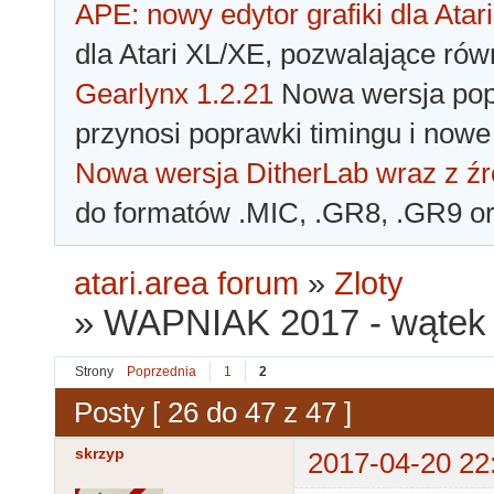
APE: nowy edytor grafiki dla Atari
dla Atari XL/XE, pozwalające rów
Gearlynx 1.2.21
Nowa wersja popu
przynosi poprawki timingu i nowe
Nowa wersja DitherLab wraz z źr
do formatów .MIC, .GR8, .GR9 o
atari.area forum
»
Zloty
»
WAPNIAK 2017 - wątek 
Strony
Poprzednia
1
2
Posty [ 26 do 47 z 47 ]
skrzyp
2017-04-20 22