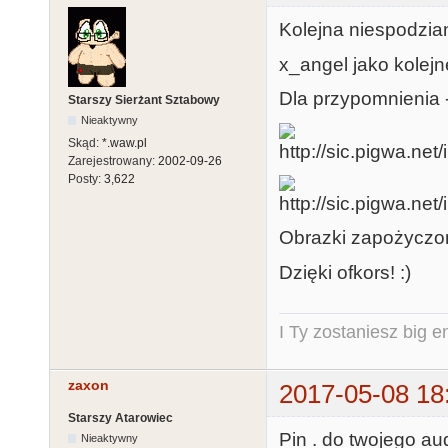
Kolejna niespodzia
x_angel jako kolej
Dla przypomnienia -
Starszy Sierżant Sztabowy
Nieaktywny
Skąd:
*.waw.pl
Zarejestrowany:
2002-09-26
Posty:
3,622
Obrazki zapożyczon
Dzięki ofkors! :)
I Ty zostaniesz big e
zaxon
2017-05-08 18
Starszy Atarowiec
Pin . do twojego au
Nieaktywny