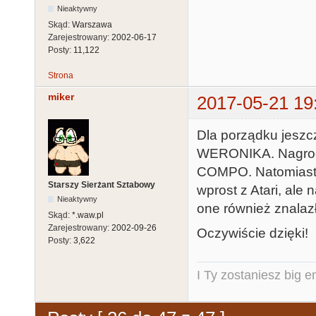
Nieaktywny
Skąd:
Warszawa
Zarejestrowany:
2002-06-17
Posty:
11,122
Strona
miker
2017-05-21 19
Dla porządku jeszc
WERONIKA. Nagrod
COMPO. Natomiast 
Starszy Sierżant Sztabowy
wprost z Atari, al
Nieaktywny
one również znalazł
Skąd:
*.waw.pl
Zarejestrowany:
2002-09-26
Oczywiście dzięki!
Posty:
3,622
I Ty zostaniesz big e