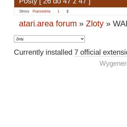
Posty [ 26 do 47 z 47 ]
Strony
Poprzednia
1
2
atari.area forum
»
Zloty
»
WAP
Currently installed
7 official extens
Wygenero