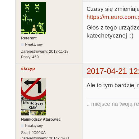
Czasy się zmieniają
https://m.euro.com.
Głos z tego urządze
katechetycznej :)
Referent
Nieaktywny
Zarejestrowany:
2013-11-18
Posty:
459
skrzyp
2017-04-21 12
Ale to tym bardziej n
.: miejsce na twoją r
Najmłodszy Atarowiec
Nieaktywny
Skąd:
JO90XA
Zarejestrowany:
2014-12-03