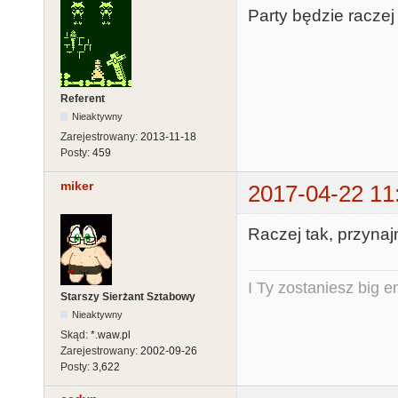
Party będzie raczej w
Referent
Nieaktywny
Zarejestrowany:
2013-11-18
Posty:
459
miker
2017-04-22 11
Raczej tak, przynajm
I Ty zostaniesz big e
Starszy Sierżant Sztabowy
Nieaktywny
Skąd:
*.waw.pl
Zarejestrowany:
2002-09-26
Posty:
3,622