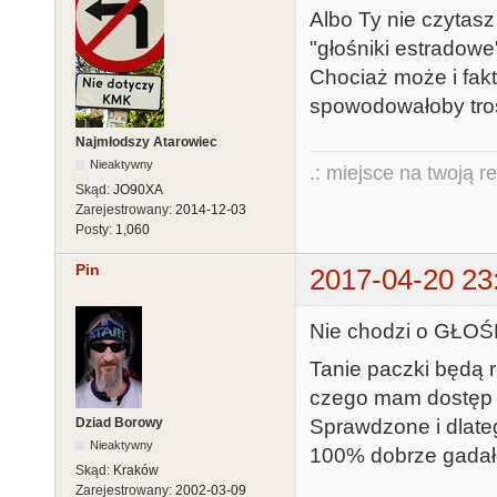
Albo Ty nie czytasz
"głośniki estradowe
Chociaż może i fak
spowodowałoby tros
Najmłodszy Atarowiec
Nieaktywny
.: miejsce na twoją r
Skąd:
JO90XA
Zarejestrowany:
2014-12-03
Posty:
1,060
Pin
2017-04-20 23
Nie chodzi o GŁOŚN
Tanie paczki będą r
czego mam dostęp 
Dziad Borowy
Sprawdzone i dlate
Nieaktywny
100% dobrze gadał
Skąd:
Kraków
Zarejestrowany:
2002-03-09