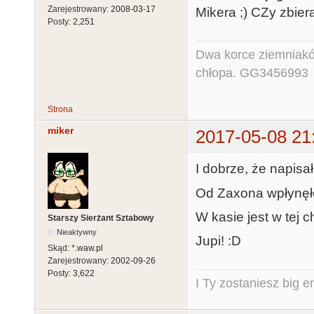
Zarejestrowany:
2008-03-17
Mikera ;) CZy zbie
Posty:
2,251
Dwa korce ziemniaków
chłopa. GG3456993
Strona
miker
2017-05-08 21
I dobrze, że napisał
Od Zaxona wpłynęł
W kasie jest w tej c
Starszy Sierżant Sztabowy
Nieaktywny
Jupi! :D
Skąd:
*.waw.pl
Zarejestrowany:
2002-09-26
Posty:
3,622
I Ty zostaniesz big e