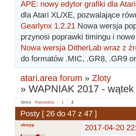
APE: nowy edytor grafiki dla Atari
dla Atari XL/XE, pozwalające rów
Gearlynx 1.2.21
Nowa wersja popu
przynosi poprawki timingu i nowe
Nowa wersja DitherLab wraz z źr
do formatów .MIC, .GR8, .GR9 o
atari.area forum
»
Zloty
»
WAPNIAK 2017 - wątek 
Strony
Poprzednia
1
2
Posty [ 26 do 47 z 47 ]
skrzyp
2017-04-20 22