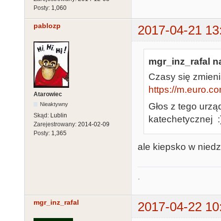
Posty:
1,060
pablozp
2017-04-21 13
mgr_inz_rafal na
Czasy się zmienia
https://m.euro.co
Atarowiec
Głos z tego urzą
Nieaktywny
Skąd:
Lublin
katechetycznej :
Zarejestrowany:
2014-02-09
Posty:
1,365
ale kiepsko w niedzi
.
mgr_inz_rafal
2017-04-22 10