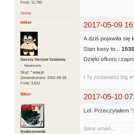
Posty:
11,780
Strona
miker
2017-05-09 16
A dziś pojawiła się
Stan kasy to...
1530
Dzięki ofkors i zap
Starszy Sierżant Sztabowy
Nieaktywny
Skąd:
*.waw.pl
I Ty zostaniesz big e
Zarejestrowany:
2002-09-26
Posty:
3,622
Sikor
2017-05-10 07
Lol. Przeczytałem "s
Sikor umarł...
Naddyskownik