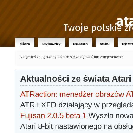
at
Twoje polskie źr
główna
użytkownicy
regulamin
szukaj
rejestr
Nie jesteś zalogowany.
Proszę się zalogować lub zarejestrować.
Aktualności ze świata Atari
ATRaction: menedżer obrazów 
ATR i XFD działający w przegląda
Fujisan 2.0.5 beta 1
Wyszła nowa 
Atari 8-bit nastawionego na obsłu