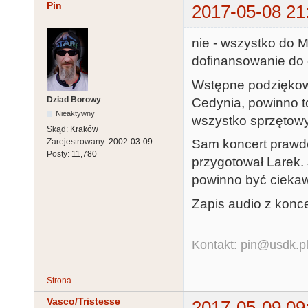
Pin
2017-05-08 21
nie - wszystko do Mi
dofinansowanie do 
Wstępne podziękow
Dziad Borowy
Cedynia, powinno t
Nieaktywny
wszystko sprzętowy
Skąd:
Kraków
Sam koncert prawdo
Zarejestrowany:
2002-03-09
Posty:
11,780
przygotował Larek.
powinno być ciekaw
Zapis audio z konce
Kontakt: pin@usdk.p
Strona
Vasco/Tristesse
2017-05-09 09