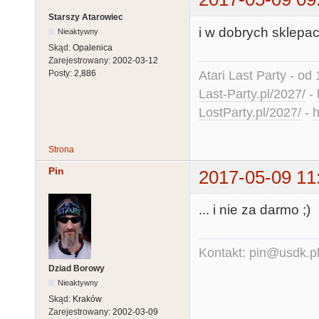
Starszy Atarowiec
i w dobrych sklepa
Nieaktywny
Skąd:
Opalenica
Zarejestrowany:
2002-03-12
Atari Last Party - od 
Posty:
2,886
Last-Party.pl/2027/
-
LostParty.pl/2027/
-
h
Strona
Pin
2017-05-09 11
... i nie za darmo ;)
Kontakt: pin@usdk.p
Dziad Borowy
Nieaktywny
Skąd:
Kraków
Zarejestrowany:
2002-03-09