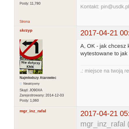
Posty:
11,780
Kontakt: pin@usdk.p
Strona
skrzyp
2017-04-21 00
A, OK - jak chcesz
wytestowane to jak 
.: miejsce na twoją r
Najmłodszy Atarowiec
Nieaktywny
Skąd:
JO90XA
Zarejestrowany:
2014-12-03
Posty:
1,060
mgr_inz_rafal
2017-04-21 05
mgr_inz_rafal 