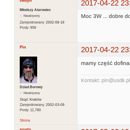
cedyn
2017-04-22 23
Młodszy Atarowiec
Moc 3W ... dobre d
Nieaktywny
Zarejestrowany:
2002-08-18
Posty:
956
Pin
2017-04-22 23
mamy część dofinan
Kontakt: pin@usdk.p
Dziad Borowy
Nieaktywny
Skąd:
Kraków
Zarejestrowany:
2002-03-09
Posty:
11,780
Strona
nosty