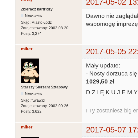
2017-05-02 13
Zbieracz kartridży
Dawno nie zaglądał
Nieaktywny
Skąd:
Miasto Łódź
wspomogę imprezę. 
Zarejestrowany:
2002-08-20
Posty:
3,274
miker
2017-05-05 22
Mały update:
- Nosty dorzuca się
1029,50 zł
Starszy Sierżant Sztabowy
D Z I Ę K U J E M Y 
Nieaktywny
Skąd:
*.waw.pl
Zarejestrowany:
2002-09-26
I Ty zostaniesz big e
Posty:
3,622
miker
2017-05-07 17