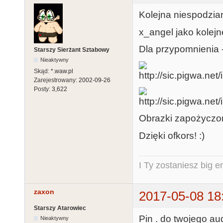
Kolejna niespodzia
x_angel jako kolej
Dla przypomnienia -
Starszy Sierżant Sztabowy
Nieaktywny
Skąd:
*.waw.pl
Zarejestrowany:
2002-09-26
Posty:
3,622
Obrazki zapożyczon
Dzięki ofkors! :)
I Ty zostaniesz big e
zaxon
2017-05-08 18
Starszy Atarowiec
Pin . do twojego au
Nieaktywny