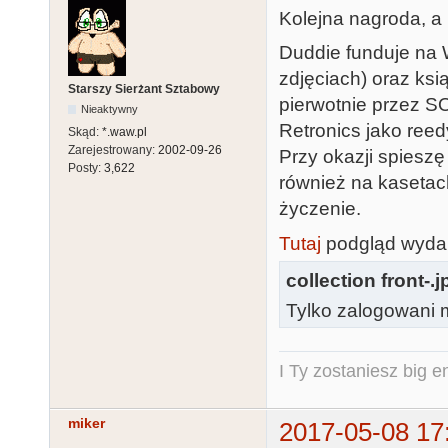
Kolejna nagroda, a
Duddie funduje na 
zdjęciach) oraz ks
Starszy Sierżant Sztabowy
pierwotnie przez S
Nieaktywny
Retronics jako reed
Skąd:
*.waw.pl
Zarejestrowany:
2002-09-26
Przy okazji spiesz
Posty:
3,622
również na kasetach
życzenie.
Tutaj
podgląd wydan
collection front-.j
Tylko zalogowani m
I Ty zostaniesz big e
miker
2017-05-08 17