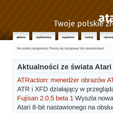
at
Twoje polskie źr
główna
użytkownicy
regulamin
szukaj
rejestr
Nie jesteś zalogowany.
Proszę się zalogować lub zarejestrować.
Aktualności ze świata Atari
ATRaction: menedżer obrazów 
ATR i XFD działający w przegląda
Fujisan 2.0.5 beta 1
Wyszła nowa 
Atari 8-bit nastawionego na obsłu