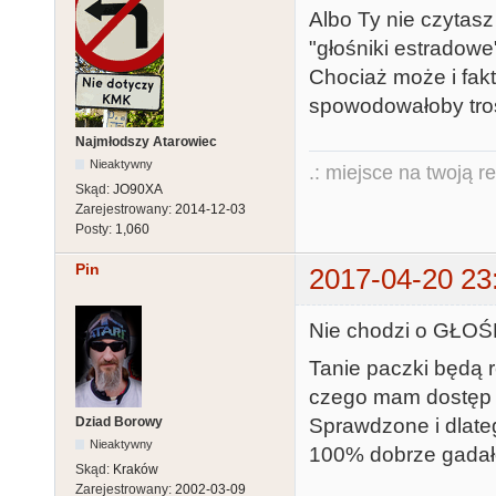
Albo Ty nie czytasz
"głośniki estradowe
Chociaż może i fak
spowodowałoby tros
Najmłodszy Atarowiec
Nieaktywny
.: miejsce na twoją r
Skąd:
JO90XA
Zarejestrowany:
2014-12-03
Posty:
1,060
Pin
2017-04-20 23
Nie chodzi o GŁOŚN
Tanie paczki będą r
czego mam dostęp 
Dziad Borowy
Sprawdzone i dlate
Nieaktywny
100% dobrze gadał
Skąd:
Kraków
Zarejestrowany:
2002-03-09