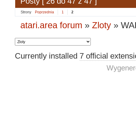
Posty [ 26 do 47 z 47 ]
Strony
Poprzednia
1
2
atari.area forum
»
Zloty
»
WAP
Currently installed
7 official extens
Wygenero