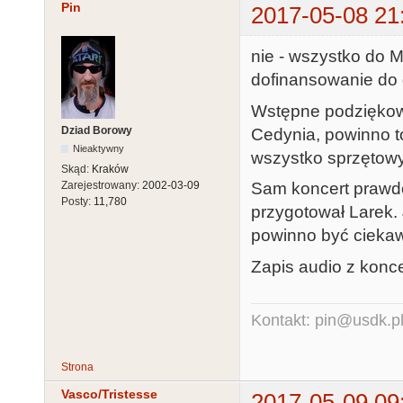
Pin
2017-05-08 21
nie - wszystko do Mi
dofinansowanie do 
Wstępne podziękow
Dziad Borowy
Cedynia, powinno t
Nieaktywny
wszystko sprzętowy
Skąd:
Kraków
Sam koncert prawdo
Zarejestrowany:
2002-03-09
Posty:
11,780
przygotował Larek.
powinno być ciekaw
Zapis audio z konce
Kontakt: pin@usdk.p
Strona
Vasco/Tristesse
2017-05-09 09