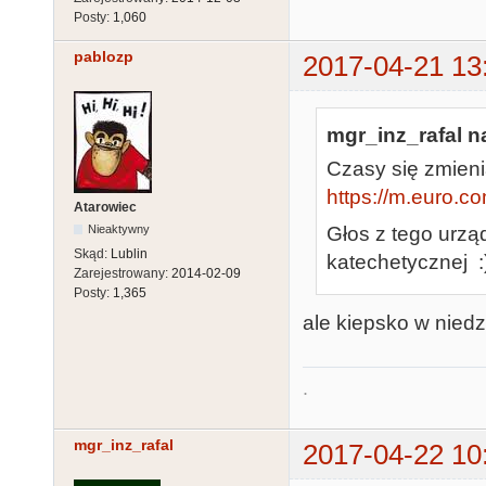
Posty:
1,060
pablozp
2017-04-21 13
mgr_inz_rafal na
Czasy się zmienia
https://m.euro.co
Atarowiec
Głos z tego urzą
Nieaktywny
Skąd:
Lublin
katechetycznej :
Zarejestrowany:
2014-02-09
Posty:
1,365
ale kiepsko w niedzi
.
mgr_inz_rafal
2017-04-22 10