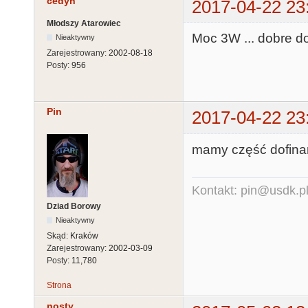
cedyn
2017-04-22 23
Młodszy Atarowiec
Moc 3W ... dobre d
Nieaktywny
Zarejestrowany:
2002-08-18
Posty:
956
Pin
2017-04-22 23
mamy część dofinan
Kontakt: pin@usdk.p
Dziad Borowy
Nieaktywny
Skąd:
Kraków
Zarejestrowany:
2002-03-09
Posty:
11,780
Strona
nosty