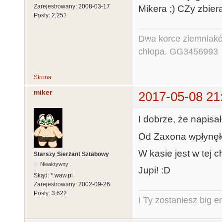
Zarejestrowany:
2008-03-17
Mikera ;) CZy zbie
Posty:
2,251
Dwa korce ziemniaków
chłopa. GG3456993
Strona
miker
2017-05-08 21
I dobrze, że napisał
Od Zaxona wpłynęł
W kasie jest w tej c
Starszy Sierżant Sztabowy
Nieaktywny
Jupi! :D
Skąd:
*.waw.pl
Zarejestrowany:
2002-09-26
Posty:
3,622
I Ty zostaniesz big e