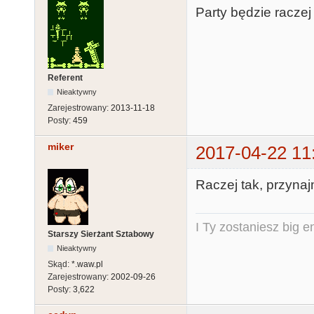
Party będzie raczej w
Referent
Nieaktywny
Zarejestrowany:
2013-11-18
Posty:
459
miker
2017-04-22 11
Raczej tak, przynajm
I Ty zostaniesz big e
Starszy Sierżant Sztabowy
Nieaktywny
Skąd:
*.waw.pl
Zarejestrowany:
2002-09-26
Posty:
3,622