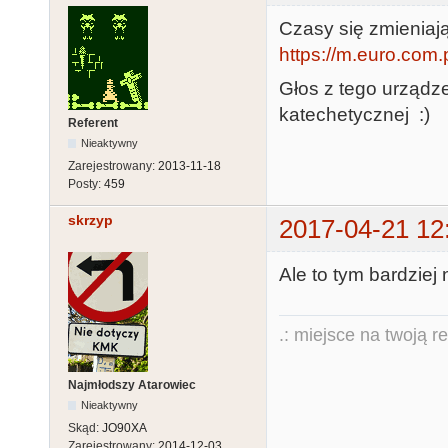
Czasy się zmieniają
https://m.euro.com.
Głos z tego urządze
katechetycznej :)
Referent
Nieaktywny
Zarejestrowany:
2013-11-18
Posty:
459
skrzyp
2017-04-21 12
Ale to tym bardziej n
.: miejsce na twoją r
Najmłodszy Atarowiec
Nieaktywny
Skąd:
JO90XA
Zarejestrowany:
2014-12-03