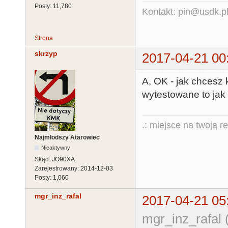
Posty:
11,780
Kontakt: pin@usdk.p
Strona
skrzyp
2017-04-21 00
A, OK - jak chcesz
wytestowane to jak 
.: miejsce na twoją r
Najmłodszy Atarowiec
Nieaktywny
Skąd:
JO90XA
Zarejestrowany:
2014-12-03
Posty:
1,060
mgr_inz_rafal
2017-04-21 05
mgr_inz_rafal 