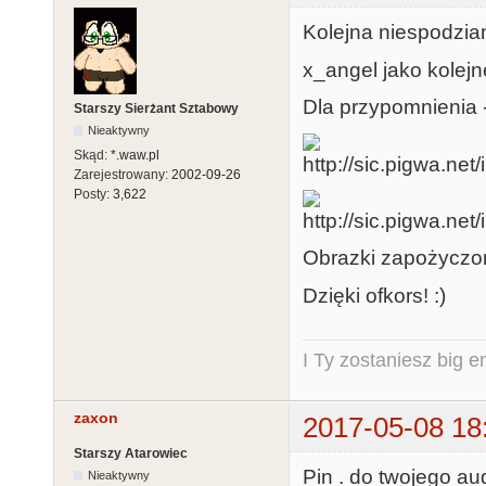
Kolejna niespodzia
x_angel jako kolej
Dla przypomnienia -
Starszy Sierżant Sztabowy
Nieaktywny
Skąd:
*.waw.pl
Zarejestrowany:
2002-09-26
Posty:
3,622
Obrazki zapożyczon
Dzięki ofkors! :)
I Ty zostaniesz big e
zaxon
2017-05-08 18
Starszy Atarowiec
Pin . do twojego au
Nieaktywny