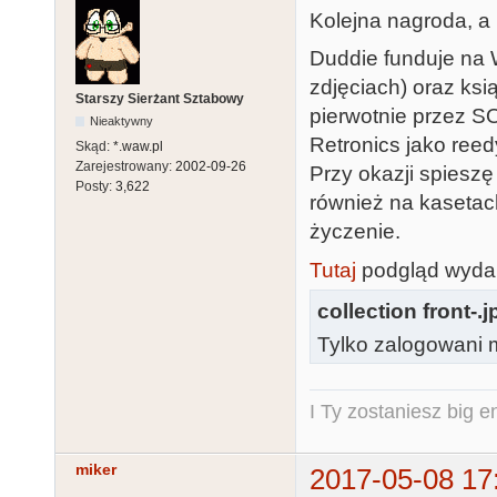
Kolejna nagroda, a
Duddie funduje na 
zdjęciach) oraz ks
Starszy Sierżant Sztabowy
pierwotnie przez S
Nieaktywny
Retronics jako reed
Skąd:
*.waw.pl
Zarejestrowany:
2002-09-26
Przy okazji spiesz
Posty:
3,622
również na kasetach
życzenie.
Tutaj
podgląd wydan
collection front-.j
Tylko zalogowani m
I Ty zostaniesz big e
miker
2017-05-08 17