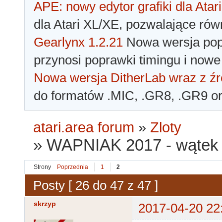
APE: nowy edytor grafiki dla Atari
dla Atari XL/XE, pozwalające rów
Gearlynx 1.2.21
Nowa wersja popu
przynosi poprawki timingu i nowe
Nowa wersja DitherLab wraz z źr
do formatów .MIC, .GR8, .GR9 o
atari.area forum
»
Zloty
»
WAPNIAK 2017 - wątek 
Strony
Poprzednia
1
2
Posty [ 26 do 47 z 47 ]
skrzyp
2017-04-20 22