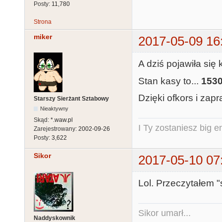
Posty:
11,780
Strona
miker
2017-05-09 16
A dziś pojawiła się
Stan kasy to...
1530
Dzięki ofkors i zap
Starszy Sierżant Sztabowy
Nieaktywny
Skąd:
*.waw.pl
I Ty zostaniesz big e
Zarejestrowany:
2002-09-26
Posty:
3,622
Sikor
2017-05-10 07
Lol. Przeczytałem "s
Sikor umarł...
Naddyskownik