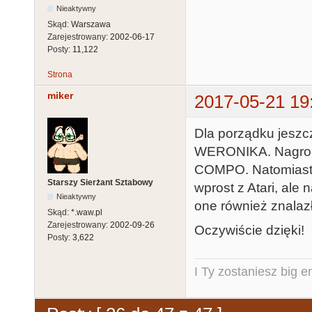
Nieaktywny
Skąd:
Warszawa
Zarejestrowany:
2002-06-17
Posty:
11,122
Strona
miker
2017-05-21 19
Dla porządku jeszc
WERONIKA. Nagrod
COMPO. Natomiast 
Starszy Sierżant Sztabowy
wprost z Atari, al
Nieaktywny
one również znalazł
Skąd:
*.waw.pl
Zarejestrowany:
2002-09-26
Oczywiście dzięki!
Posty:
3,622
I Ty zostaniesz big e