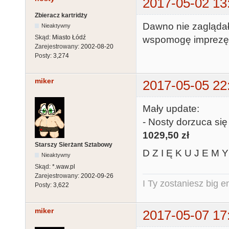
2017-05-02 13
Zbieracz kartridży
Dawno nie zaglądał
Nieaktywny
Skąd:
Miasto Łódź
wspomogę imprezę. 
Zarejestrowany:
2002-08-20
Posty:
3,274
miker
2017-05-05 22
Mały update:
- Nosty dorzuca się
1029,50 zł
Starszy Sierżant Sztabowy
D Z I Ę K U J E M Y 
Nieaktywny
Skąd:
*.waw.pl
Zarejestrowany:
2002-09-26
I Ty zostaniesz big e
Posty:
3,622
miker
2017-05-07 17