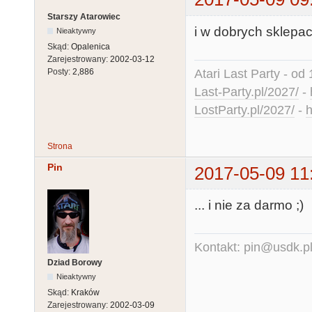
Starszy Atarowiec
i w dobrych sklepa
Nieaktywny
Skąd:
Opalenica
Zarejestrowany:
2002-03-12
Atari Last Party - od 
Posty:
2,886
Last-Party.pl/2027/
-
LostParty.pl/2027/
-
h
Strona
Pin
2017-05-09 11
... i nie za darmo ;)
Kontakt: pin@usdk.p
Dziad Borowy
Nieaktywny
Skąd:
Kraków
Zarejestrowany:
2002-03-09