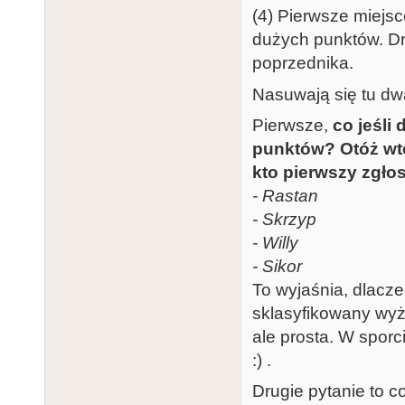
(4) Pierwsze miejs
dużych punktów. Dru
poprzednika.
Nasuwają się tu dw
Pierwsze,
co jeśli
punktów? Otóż wte
kto pierwszy zgłos
- Rastan
- Skrzyp
- Willy
- Sikor
To wyjaśnia, dlacze
sklasyfikowany wyż
ale prosta. W sporc
:) .
Drugie pytanie to c