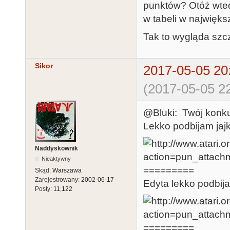
punktów? Otóż wtedy
w tabeli w największ
Tak to wygląda szc
Sikor
2017-05-05 20
(2017-05-05 22
@Bluki: Twój konkur
Lekko podbijam jajk
Naddyskownik
Nieaktywny
=========
Skąd:
Warszawa
Zarejestrowany:
2002-06-17
Edyta lekko podbij
Posty:
11,122
=========