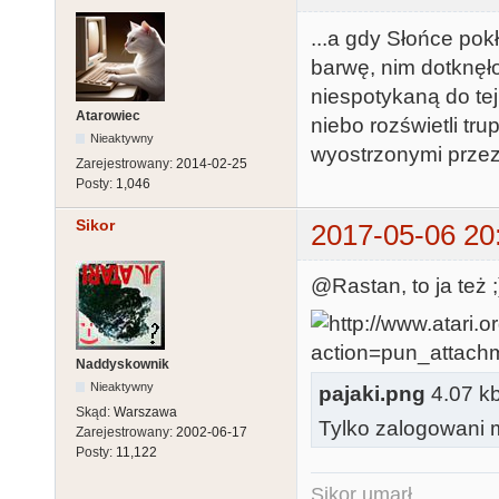
...a gdy Słońce pok
barwę, nim dotknęło
niespotykaną do tej
Atarowiec
niebo rozświetli tru
Nieaktywny
wyostrzonymi przez
Zarejestrowany:
2014-02-25
Posty:
1,046
Sikor
2017-05-06 20
@Rastan, to ja też ;
Naddyskownik
Nieaktywny
pajaki.png
4.07 kb
Skąd:
Warszawa
Tylko zalogowani m
Zarejestrowany:
2002-06-17
Posty:
11,122
Sikor umarł...