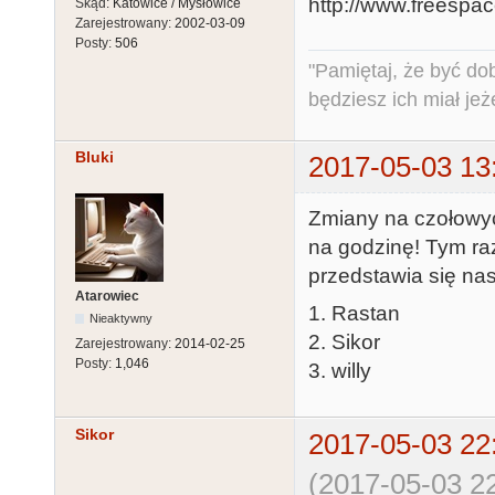
Skąd:
Katowice / Mysłowice
Zarejestrowany:
2002-03-09
Posty:
506
"Pamiętaj, że być do
będziesz ich miał jeż
Bluki
2017-05-03 13
Zmiany na czołowyc
na godzinę! Tym ra
przedstawia się na
Atarowiec
1. Rastan
Nieaktywny
2. Sikor
Zarejestrowany:
2014-02-25
Posty:
1,046
3. willy
Sikor
2017-05-03 22
(2017-05-03 22