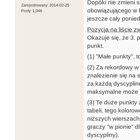
Dopóki nie zmieni s
Zarejestrowany:
2014-02-25
obowiązującego w P
Posty:
1,046
jeszcze cały ponied
Pozycja na liście 
Okazuje się, że 3. 
punkt.
(1) "Małe punkty", 
(2) Za rekordowy w
znalezienie się na
za każdą dyscyplinę
maksymalne może b
(3) Te duże punkty 
tabeli, tego koloro
niższych wierszach 
graczy "w pionie" d
dyscypliny).