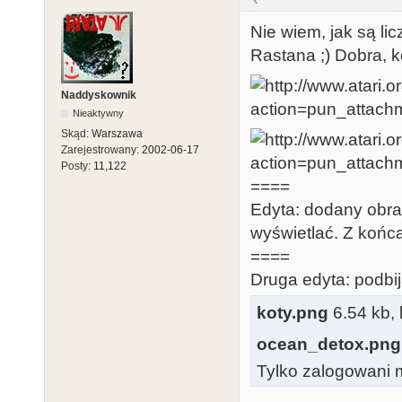
Nie wiem, jak są li
Rastana ;) Dobra, k
Naddyskownik
Nieaktywny
Skąd:
Warszawa
Zarejestrowany:
2002-06-17
Posty:
11,122
====
Edyta: dodany obraz
wyświetlać. Z końc
====
Druga edyta: podbi
koty.png
6.54 kb, 
ocean_detox.png
Tylko zalogowani m