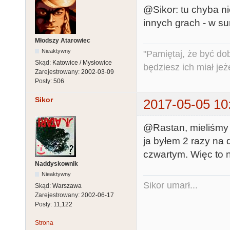
@Sikor: tu chyba ni
innych grach - w sum
Młodszy Atarowiec
Nieaktywny
"Pamiętaj, że być do
Skąd:
Katowice / Mysłowice
będziesz ich miał jeż
Zarejestrowany:
2002-03-09
Posty:
506
Sikor
2017-05-05 10
@Rastan, mieliśmy 2
ja byłem 2 razy na 
czwartym. Więc to n
Naddyskownik
Nieaktywny
Sikor umarł...
Skąd:
Warszawa
Zarejestrowany:
2002-06-17
Posty:
11,122
Strona