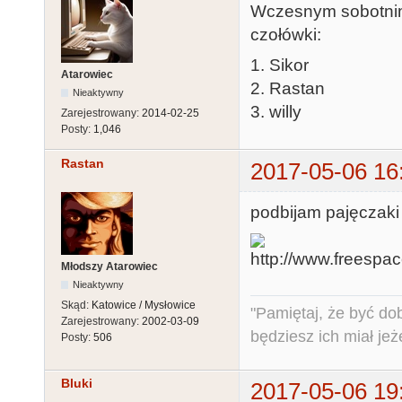
Wczesnym sobotnim 
czołówki:
1. Sikor
Atarowiec
2. Rastan
Nieaktywny
3. willy
Zarejestrowany:
2014-02-25
Posty:
1,046
Rastan
2017-05-06 16
podbijam pajęczaki
Młodszy Atarowiec
Nieaktywny
Skąd:
Katowice / Mysłowice
"Pamiętaj, że być do
Zarejestrowany:
2002-03-09
będziesz ich miał jeż
Posty:
506
Bluki
2017-05-06 19