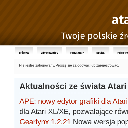
at
Twoje polskie źr
główna
użytkownicy
regulamin
szukaj
rejestr
Nie jesteś zalogowany.
Proszę się zalogować lub zarejestrować.
Aktualności ze świata Atari
APE: nowy edytor grafiki dla Atari
dla Atari XL/XE, pozwalające rów
Gearlynx 1.2.21
Nowa wersja popu