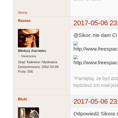
Strona
Rastan
2017-05-06 23
@Sikor: nie dam Ci 
Młodszy Atarowiec
Nieaktywny
Skąd:
Katowice / Mysłowice
Zarejestrowany:
2002-03-09
Posty:
506
"Pamiętaj, że być do
będziesz ich miał jeż
Bluki
2017-05-06 23
Odpowiedź Sikora s