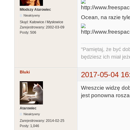
Młodszy Atarowiec
Nieaktywny
Ocean, na razie tyle
Skąd:
Katowice / Mysłowice
Zarejestrowany:
2002-03-09
Posty:
506
"Pamiętaj, że być do
będziesz ich miał jeż
Bluki
2017-05-04 16
Wreszcie widzę dobr
jest ponowna roszad
Atarowiec
Nieaktywny
Zarejestrowany:
2014-02-25
Posty:
1,046