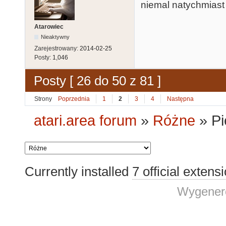
niemal natychmiast 
Atarowiec
Nieaktywny
Zarejestrowany:
2014-02-25
Posty:
1,046
Posty [ 26 do 50 z 81 ]
Strony
Poprzednia
1
2
3
4
Następna
atari.area forum
»
Różne
»
Pi
Currently installed
7 official extens
Wygenero