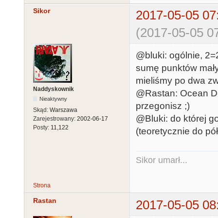
Sikor
2017-05-05 07
(2017-05-05 07
@bluki: ogólnie, 2=
sumę punktów małych
mieliśmy po dwa zw
Naddyskownik
@Rastan: Ocean Det
Nieaktywny
przegonisz ;)
Skąd:
Warszawa
@Bluki: do której g
Zarejestrowany:
2002-06-17
Posty:
11,122
(teoretycznie do p
Sikor umarł...
Strona
Rastan
2017-05-05 08