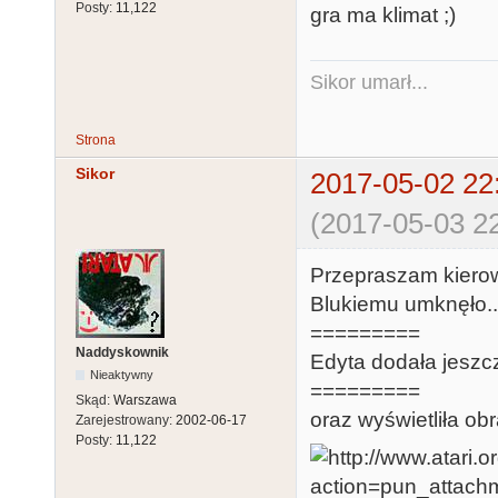
Posty:
11,122
gra ma klimat ;)
Sikor umarł...
Strona
Sikor
2017-05-02 22
(2017-05-03 22
Przepraszam kierow
Blukiemu umknęło...
=========
Naddyskownik
Edyta dodała jeszcz
Nieaktywny
=========
Skąd:
Warszawa
oraz wyświetliła obr
Zarejestrowany:
2002-06-17
Posty:
11,122