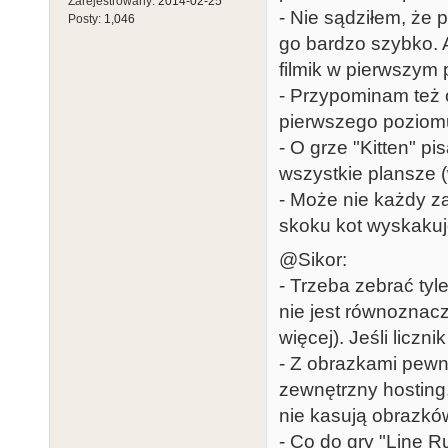
Zarejestrowany:
2014-02-25
- Nie sądziłem, że
Posty:
1,046
go bardzo szybko. 
filmik w pierwszym p
- Przypominam też 
pierwszego poziomu
- O grze "Kitten" p
wszystkie plansze (
- Może nie każdy z
skoku kot wyskakuje
@Sikor:
- Trzeba zebrać tyl
nie jest równoznacz
więcej). Jeśli liczn
- Z obrazkami pewni
zewnętrzny hostin
nie kasują obrazków
- Co do gry "Line 