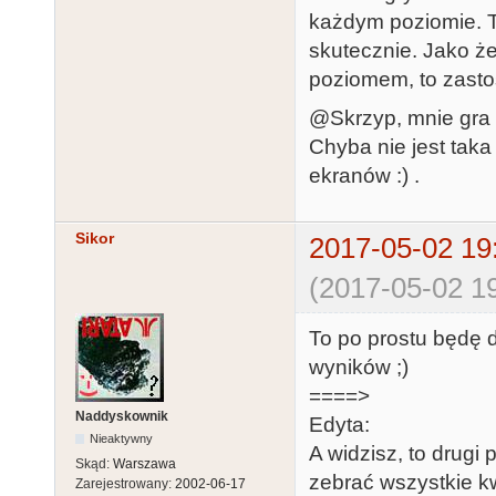
każdym poziomie. T
skutecznie. Jako ż
poziomem, to zasto
@Skrzyp, mnie gra 
Chyba nie jest taka
ekranów :) .
Sikor
2017-05-02 19
(2017-05-02 19
To po prostu będę 
wyników ;)
====>
Naddyskownik
Edyta:
Nieaktywny
A widzisz, to drugi
Skąd:
Warszawa
zebrać wszystkie k
Zarejestrowany:
2002-06-17