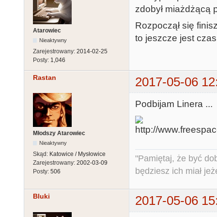
zdobył miażdżącą 
Rozpoczął się fini
Atarowiec
to jeszcze jest cza
Nieaktywny
Zarejestrowany:
2014-02-25
Posty:
1,046
Rastan
2017-05-06 12
Podbijam Linera ...
Młodszy Atarowiec
Nieaktywny
Skąd:
Katowice / Mysłowice
"Pamiętaj, że być do
Zarejestrowany:
2002-03-09
będziesz ich miał jeż
Posty:
506
Bluki
2017-05-06 15