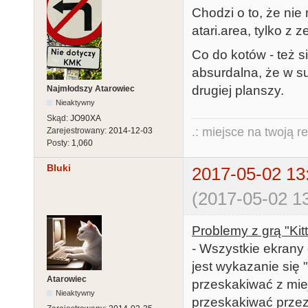
Chodzi o to, że ni
atari.area, tylko z
Co do kotów - też s
absurdalna, że w su
drugiej planszy.
Najmłodszy Atarowiec
Nieaktywny
Skąd:
JO90XA
.: miejsce na twoją r
Zarejestrowany:
2014-12-03
Posty:
1,060
Bluki
2017-05-02 13
(2017-05-02 13
Problemy z grą "Kit
- Wszystkie ekrany
jest wykazanie się 
Atarowiec
przeskakiwać z mie
Nieaktywny
przeskakiwać przez 