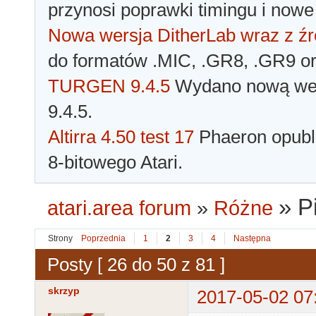
przynosi poprawki timingu i nowe
Nowa wersja DitherLab wraz z źr
do formatów .MIC, .GR8, .GR9 o
TURGEN 9.4.5
Wydano nową wer
9.4.5.
Altirra 4.50 test 17
Phaeron opubli
8-bitowego Atari.
»
P
atari.area forum
»
Różne
Strony
Poprzednia
1
2
3
4
Następna
Posty [ 26 do 50 z 81 ]
skrzyp
2017-05-02 07