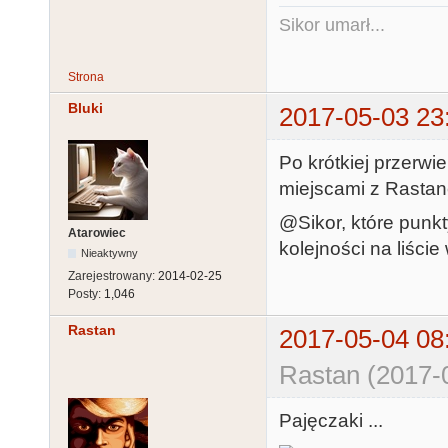
Sikor umarł...
Strona
Bluki
2017-05-03 23
Po krótkiej przerwie
miejscami z Rasta
@Sikor, które punk
Atarowiec
kolejności na liści
Nieaktywny
Zarejestrowany:
2014-02-25
Posty:
1,046
Rastan
2017-05-04 08
Rastan (2017-
Pajęczaki ...