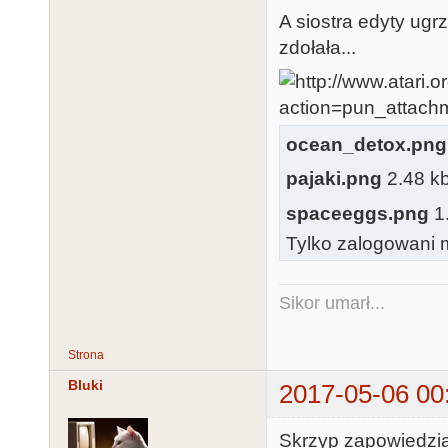
A siostra edyty ugr
zdołała...
ocean_detox.png
pajaki.png
2.48 kb
spaceeggs.png
1.
Tylko zalogowani m
Sikor umarł...
Strona
Bluki
2017-05-06 00
Skrzyp zapowiedzia