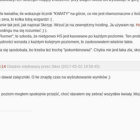
le kwiatów, ile wskazuje licznik "KWIATY" na górze, co nie jest równoznaczne z ilośc
 zera, to kotka tobą wzgardzi :( .
nie tak jest, jak napisał Skrzyp. Wrzuć je na zewnętrzny hosting. Ja używam np.
Ho
ostingu ma się rozumieć ;) ).
 Runner", to szkoda, że nietypowo HS jest kasowane po każdym poziomie. Ten probl
trudności wzrasta z każdym kolejnym poziomem, to zastosowałem właśnie takie.
 się spodobała, bo trzeba też trochę "pokombinować". Chyba nie jest taka zła, sko
6:14
Ostatnio edytowany przez Sikor (2017-05-02 19:58:45)
 dawał załączniki. O ile znajdę czas na wyśrubowanie wyników ;)
gi poziom mogłem spokojnie przejść, choć starałem się zebrać wszystkie kwiaty. M