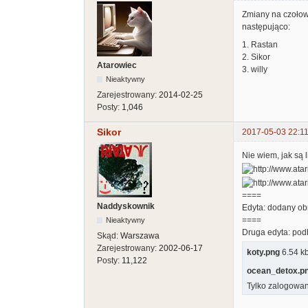
Zmiany na czołowy
następująco:
1. Rastan
2. Sikor
Atarowiec
3. willy
Nieaktywny
Zarejestrowany:
2014-02-25
Posty:
1,046
Sikor
2017-05-03 22:11
Nie wiem, jak są 
====
Naddyskownik
Edyta: dodany obr
====
Nieaktywny
Druga edyta: pod
Skąd:
Warszawa
Zarejestrowany:
2002-06-17
koty.png
6.54 kb
Posty:
11,122
ocean_detox.p
Tylko zalogowan