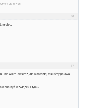
opotem dla innych."
36
2. miejscu.
37
h - nie wiem jak teraz, ale wcześniej mieliśmy po dwa
 powinno być w związku z tym)?