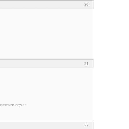
30
31
opotem dla innych."
32