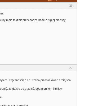
26
ów.
iłby mnie fakt nieprzechadzalności drugiej planszy.
27
rytem i zręcznością", np. trzeba przeskakiwać z miejsca
dnić, że da się go przejść, podmieniłem filmik w
nu.
yżej niż przy krótkim.