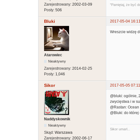
Zarejestrowany:
2002-03-09
"Pamiętaj, że być d
Posty:
506
Bluki
2017-05-04 16:1
Wreszcie widzę do
Atarowiec
Nieaktywny
Zarejestrowany:
2014-02-25
Posty:
1,046
Sikor
2017-05-05 07:11
@bluki: ogólnie, 
zwycięstwa i w s
@Rastan: Ocean De
@Bluki: do której
Naddyskownik
Nieaktywny
Sikor umarł...
Skąd:
Warszawa
Zarejestrowany:
2002-06-17