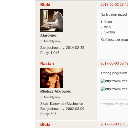
Bluki
2017-05-02 23:4
Na tydzień prze
1. Sikor
2. willy
3. Skrzyp
Atarowiec
Ktoś jeszcze pra
Nieaktywny
Zarejestrowany:
2014-02-25
Posty:
1,046
Rastan
2017-05-03 08:4
Trochę pograłem 
Młodszy Atarowiec
Nieaktywny
Skąd:
Katowice / Mysłowice
"Pamiętaj, że być d
Zarejestrowany:
2002-03-09
Posty:
506
Bluki
2017-05-03 13:5