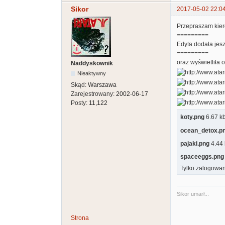
Sikor
2017-05-02 22:0
Przepraszam kiero
=========
Edyta dodała jesz
=========
oraz wyświetliła o
Naddyskownik
Nieaktywny
Skąd:
Warszawa
Zarejestrowany:
2002-06-17
Posty:
11,122
koty.png
6.67 kb
ocean_detox.p
pajaki.png
4.44 
spaceeggs.png
Tylko zalogowan
Sikor umarł...
Strona