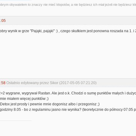
obrym obywatelem to znaczy nie mieć kłopotów, a nie będziesz ich miał jeżeli nie będziesz kł
1:05
bry wynik w grze "Pająki, pająki" :) , czego skutkiem jest ponowna roszada na 1. i 
:58
Ostatnio edytowany przez Sikor (2017-05-05 07:21:20)
2=2 wygrane, wygrywał Rastan. Ale jest o.k. Chodzi o sumę punktów małych i dużyc
umie miałem więcej punktów ;)
tox jest prosty i pewnie mnie dogonisz albo i przegonisz ;)
 godziny 8.05 - bo z regulaminu jasno nie wynika? (teoretycznie do północy 07.05