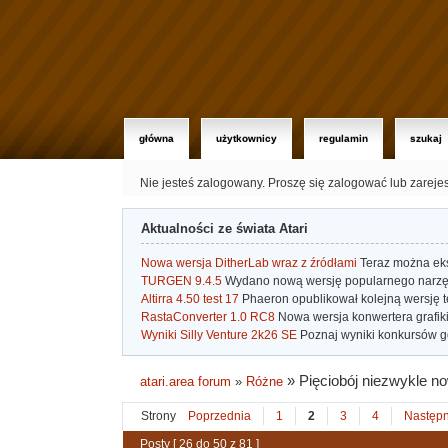
główna
użytkownicy
regulamin
szukaj
Nie jesteś zalogowany.
Proszę się zalogować lub zareje
Aktualności ze świata Atari
Nowa wersja DitherLab wraz z źródłami
Teraz można eks
TURGEN 9.4.5
Wydano nową wersję popularnego narzę
Altirra 4.50 test 17
Phaeron opublikował kolejną wersję t
RastaConverter 1.0 RC8
Nowa wersja konwertera grafiki 
Wyniki Silly Venture 2k26 SE
Poznaj wyniki konkursów gd
»
Pięciobój niezwykle 
atari.area forum
»
Różne
Strony
Poprzednia
1
2
3
4
Następ
Posty [ 26 do 50 z 81 ]