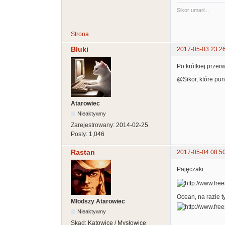
Sikor umarł...
Strona
Bluki
2017-05-03 23:2
Po krótkiej przer
@Sikor, które pun
Atarowiec
Nieaktywny
Zarejestrowany:
2014-02-25
Posty:
1,046
Rastan
2017-05-04 08:5
Pajęczaki ...
Ocean, na razie ty
Młodszy Atarowiec
Nieaktywny
Skąd:
Katowice / Mysłowice