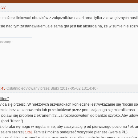
6:37
ie możesz linkować obrazków z załączników z atari.area, tylko z zewnętrznych host
 się nad tym zastanawiałem, ale sama gra jest tak absurdalna, że w sumie nie zdziw
reklamę :.
:45
Ostatnio edytowany przez Bluki (2017-05-02 13:14:40)
itten"
.
y da się przejść. W niektórych przypadkach konieczne jest wykazanie się "kocim sp
cznie bez zastanowienia lub przeskakiwać przez poruszającego się mikroflikrosa.
e pojawi się problem z ekranem #2. Ja rozpracowałem go bardzo szybko. Aby udowo
(pod "Kitten").
ż o braku wymogu w regulaminie, aby zaczynać grę od pierwszego poziomu / ekra
pisałem szerzej
tutaj
. Tam też można podejrzeć wszystkie plansze (wersja PL).
zauważył ten szczegół mający znaczenie: przy długim skoku kot wyskakuje w górę w