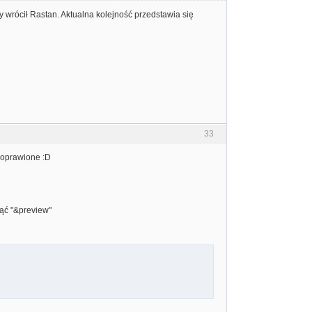
 wrócił Rastan. Aktualna kolejność przedstawia się
33
 poprawione :D
nąć "&preview"