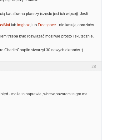
ią kwiatów na planszy (często jest ich więcej). Jeśli
stMat
lub
Imgbox
, lub
Freespace
- nie kasują obrazków
em trzeba było rozwiązać możliwie prosto i skutecznie.
ro CharlieChaplin stworzył 30 nowych ekranów :) .
28
oj błęd - może to naprawie, wbrew pozorom ta gra ma