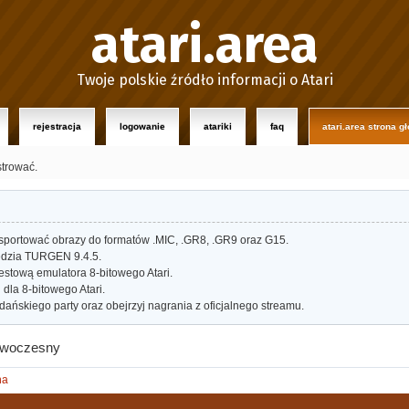
atari.area
Twoje polskie źródło informacji o Atari
rejestracja
logowanie
atariki
faq
atari.area strona g
strować.
portować obrazy do formatów .MIC, .GR8, .GR9 oraz G15.
dzia TURGEN 9.4.5.
estową emulatora 8-bitowego Atari.
dla 8-bitowego Atari.
ańskiego party oraz obejrzyj nagrania z oficjalnego streamu.
nowoczesny
na