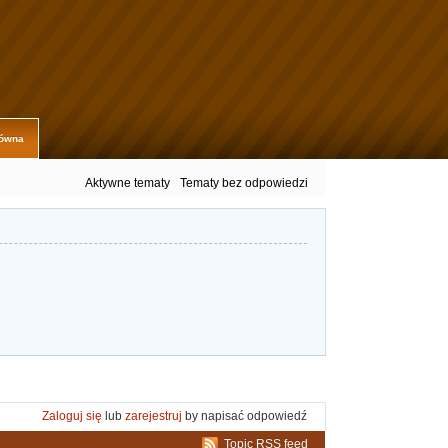
łówna
Aktywne tematy
Tematy bez odpowiedzi
Zaloguj się
lub
zarejestruj
by napisać odpowiedź
Topic RSS feed