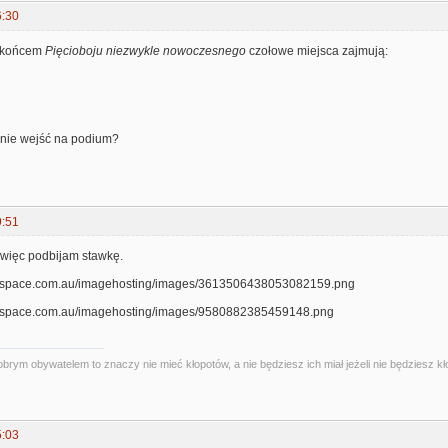
6:30
d końcem
Pięcioboju niezwykle nowoczesnego
czołowe miejsca zajmują:
gnie wejść na podium?
9:51
więc podbijam stawkę.
obrym obywatelem to znaczy nie mieć kłopotów, a nie będziesz ich miał jeżeli nie będziesz kł
5:03