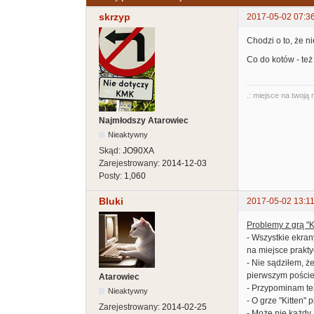
skrzyp
2017-05-02 07:3
Chodzi o to, że n
Co do kotów - też
.: miejsce na twoją 
Najmłodszy Atarowiec
Nieaktywny
Skąd:
JO90XA
Zarejestrowany:
2014-12-03
Posty:
1,060
Bluki
2017-05-02 13:11
Problemy z grą "K
- Wszystkie ekran
na miejsce prakty
- Nie sądziłem, ż
pierwszym poście 
Atarowiec
- Przypominam te
Nieaktywny
- O grze "Kitten" 
Zarejestrowany:
2014-02-25
- Może nie każdy 