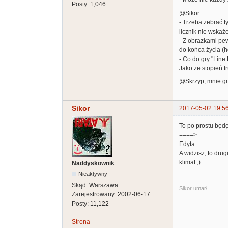
Posty:
1,046
@Sikor:
- Trzeba zebrać ty
licznik nie wskaże
- Z obrazkami pew
do końca życia (h
- Co do gry "Line
Jako że stopień 
@Skrzyp, mnie gra
Sikor
2017-05-02 19:5
To po prostu będę
====>
Edyta:
A widzisz, to dru
klimat ;)
Naddyskownik
Nieaktywny
Skąd:
Warszawa
Sikor umarł...
Zarejestrowany:
2002-06-17
Posty:
11,122
Strona