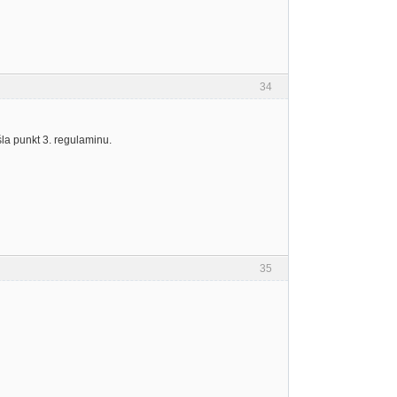
34
la punkt 3. regulaminu.
35