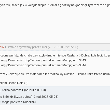
ch miejscach jak w kalejdoskopie, niemal z godziny na godzinę! Tym razem do gry
:37
Ostatnio edytowany przez Sikor (2017-05-03 22:55:36)
liczone punkty, ale chyba zaważyło drugie miejsce Rastana ;) Dobra, koty leciutko
azek - okazuje sie, że z atariarea też można wyświetlać. Z końca linka trzeba usu
bijam Ocean Detox ;)
, liczba pobrań: 1 (od 2017-05-03)
ng
8.56 kb, liczba pobrań: 1 (od 2017-05-03)
i mogą pobierać załączniki.