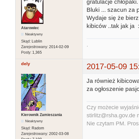
gratulacje chłopaki.
Bluki ... szacun za 
Wydaje się że bierz
kibiców ..tak jak ja 
Atarowiec
Nieaktywny
Skąd:
Lublin
.
Zarejestrowany:
2014-02-09
Posty:
1,365
dely
2017-05-09 15
Ja również kibicowa
za ogłoszenie pasj
Czy możecie wyjaśnić
stirlitz@rsha.gov.de
Kierownik Zamieszania
Nieaktywny
Nie czytam PM. Pros
Skąd:
Radom
Zarejestrowany:
2002-03-08