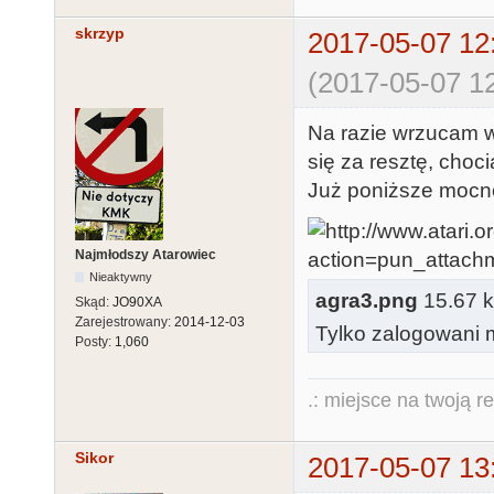
skrzyp
2017-05-07 12
(2017-05-07 12
Na razie wrzucam wy
się za resztę, choc
Już poniższe mocno
Najmłodszy Atarowiec
Nieaktywny
agra3.png
15.67 k
Skąd:
JO90XA
Zarejestrowany:
2014-12-03
Tylko zalogowani m
Posty:
1,060
.: miejsce na twoją r
Sikor
2017-05-07 13