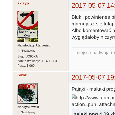
skrzyp
2017-05-07 14
Bluki, powinieneś p
marnujesz się tutaj.
Albo komentować m
wyglądałoby niczym
Najmłodszy Atarowiec
Nieaktywny
.: miejsce na twoją r
Skąd:
JO90XA
Zarejestrowany:
2014-12-03
Posty:
1,060
Sikor
2017-05-07 19
Pająki - malutki pro
Naddyskownik
Nieaktywny
pajaki.png
4.09 kb