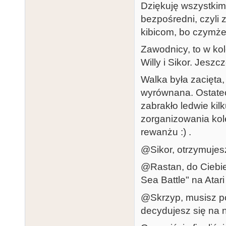
Dziękuję wszystkim
bezpośredni, czyli z
kibicom, bo czymże 
Zawodnicy, to w kol
Willy i Sikor. Jesz
Walka była zacięta
wyrównana. Ostatec
zabrakło ledwie kil
zorganizowania kol
rewanżu :) .
@Sikor, otrzymujesz 
@Rastan, do Ciebie
Sea Battle" na Atar
@Skrzyp, musisz p
decydujesz się na 