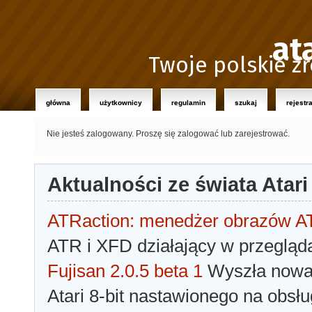
at
Twoje polskie źr
główna
użytkownicy
regulamin
szukaj
rejestr
Nie jesteś zalogowany.
Proszę się zalogować lub zarejestrować.
Aktualności ze świata Atari
ATRaction: menedżer obrazów 
ATR i XFD działający w przegląda
Fujisan 2.0.5 beta 1
Wyszła nowa 
Atari 8-bit nastawionego na obsłu