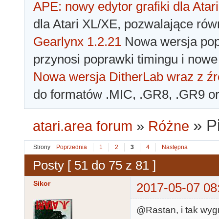
APE: nowy edytor grafiki dla Atari
dla Atari XL/XE, pozwalające rów
Gearlynx 1.2.21
Nowa wersja popu
przynosi poprawki timingu i nowe
Nowa wersja DitherLab wraz z źr
do formatów .MIC, .GR8, .GR9 o
»
P
atari.area forum
»
Różne
Strony
Poprzednia
1
2
3
4
Następna
Posty [ 51 do 75 z 81 ]
Sikor
2017-05-07 08
@Rastan, i tak wyg