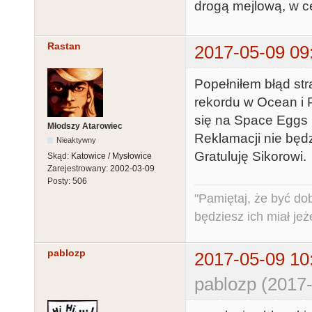
drogą mejlową, w c
Rastan
2017-05-09 09
Popełniłem błąd str
rekordu w Ocean i 
się na Space Eggs i
Młodszy Atarowiec
Reklamacji nie będzi
Nieaktywny
Gratuluję Sikorowi.
Skąd:
Katowice / Mysłowice
Zarejestrowany:
2002-03-09
Posty:
506
"Pamiętaj, że być do
będziesz ich miał jeż
pablozp
2017-05-09 10
pablozp (2017-