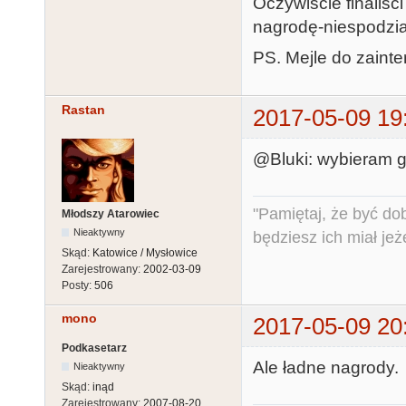
Oczywiście finaliści
nagrodę-niespodzi
PS. Mejle do zaint
Rastan
2017-05-09 19
@Bluki: wybieram gr
"Pamiętaj, że być do
Młodszy Atarowiec
Nieaktywny
będziesz ich miał jeż
Skąd:
Katowice / Mysłowice
Zarejestrowany:
2002-03-09
Posty:
506
mono
2017-05-09 20
Podkasetarz
Ale ładne nagrody.
Nieaktywny
Skąd:
inąd
Zarejestrowany:
2007-08-20