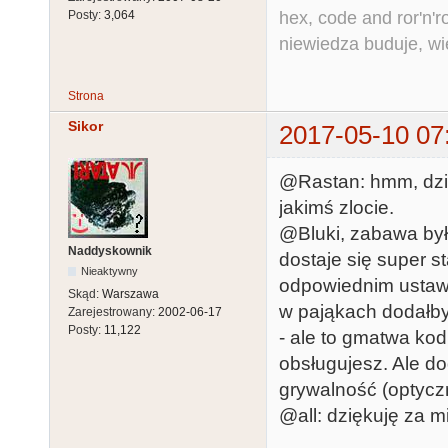
hex, code and ror'n'ro
Posty:
3,064
niewiedza buduje, wi
Strona
Sikor
2017-05-10 07
@Rastan: hmm, dzię
jakimś zlocie.
@Bluki, zabawa był
Naddyskownik
dostaje się super st
Nieaktywny
odpowiednim ustawie
Skąd:
Warszawa
w pająkach dodałbym
Zarejestrowany:
2002-06-17
Posty:
11,122
- ale to gmatwa kod
obsługujesz. Ale d
grywalność (optyczn
@all: dziękuję za mi