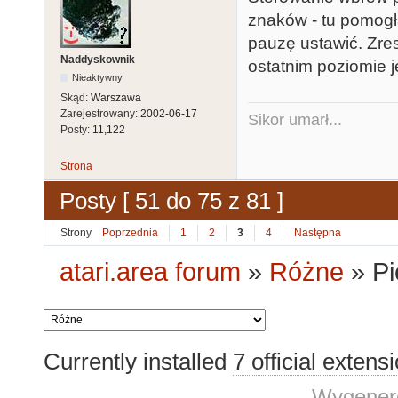
znaków - tu pomogł
pauzę ustawić. Zres
Naddyskownik
ostatnim poziomie je
Nieaktywny
Skąd:
Warszawa
Zarejestrowany:
2002-06-17
Sikor umarł...
Posty:
11,122
Strona
Posty [ 51 do 75 z 81 ]
Strony
Poprzednia
1
2
3
4
Następna
atari.area forum
»
Różne
»
Pi
Currently installed
7 official extens
Wygenero