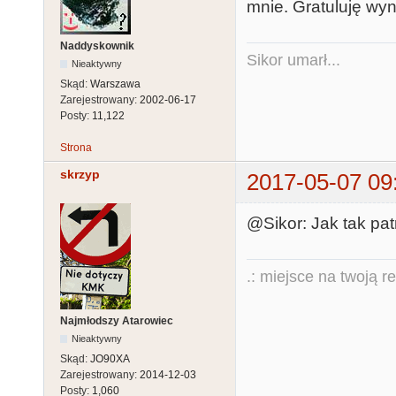
mnie. Gratuluję wyn
Naddyskownik
Sikor umarł...
Nieaktywny
Skąd:
Warszawa
Zarejestrowany:
2002-06-17
Posty:
11,122
Strona
skrzyp
2017-05-07 09
@Sikor: Jak tak pa
.: miejsce na twoją r
Najmłodszy Atarowiec
Nieaktywny
Skąd:
JO90XA
Zarejestrowany:
2014-12-03
Posty:
1,060