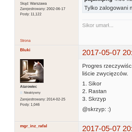
Skąd:
Warszawa
Tylko zalogowani m
Zarejestrowany:
2002-06-17
Posty:
11,122
Sikor umarł...
Strona
Bluki
2017-05-07 20
Progres rzeczywiśc
liście zwycięzców.
1. Sikor
Atarowiec
2. Rastan
Nieaktywny
3. Skrzyp
Zarejestrowany:
2014-02-25
Posty:
1,046
@skrzyp: :)
mgr_inz_rafal
2017-05-07 20