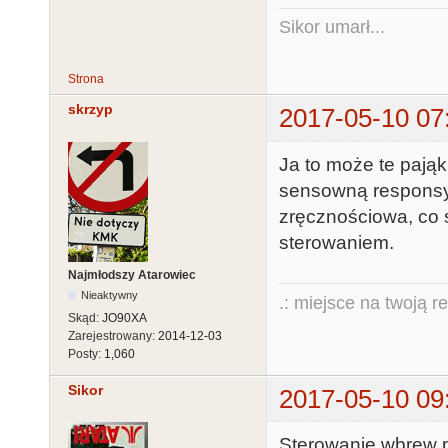
Sikor umarł...
Strona
skrzyp
2017-05-10 07
Ja to może te pają
sensowną responsyw
zręcznościowa, co s
sterowaniem.
Najmłodszy Atarowiec
Nieaktywny
.: miejsce na twoją r
Skąd:
JO90XA
Zarejestrowany:
2014-12-03
Posty:
1,060
Sikor
2017-05-10 09
Sterowanie wbrew po