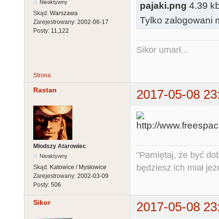
Nieaktywny
pajaki.png
4.39 kb
Skąd:
Warszawa
Tylko zalogowani m
Zarejestrowany:
2002-06-17
Posty:
11,122
Sikor umarł...
Strona
Rastan
2017-05-08 23
Młodszy Atarowiec
"Pamiętaj, że być do
Nieaktywny
będziesz ich miał jeż
Skąd:
Katowice / Mysłowice
Zarejestrowany:
2002-03-09
Posty:
506
Sikor
2017-05-08 23