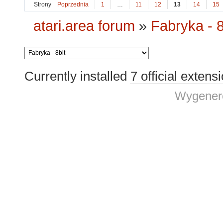
Strony
Poprzednia
1
…
11
12
13
14
15
atari.area forum
»
Fabryka - 8
Currently installed
7 official extens
Wygenero