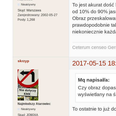
To jest akurat doś
Nieaktywny
Skąd:
Warszawa
od 10% do 90% jasn
Zarejestrowany:
2002-05-27
Obraz przeskalowan
Posty:
1,268
prawdopodobnie ta
niekoniecznie każd
Ceterum censeo Ger
skrzyp
2017-05-15 18
Mq napisał/a:
Czy obraz dopaso
wyświetlany na 
Najmłodszy Atarowiec
To ostatnie to już d
Nieaktywny
Skąd:
JO90XA