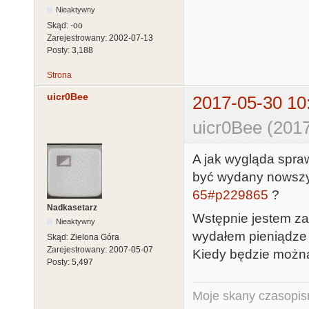
Nieaktywny
Skąd:
-oo
Zarejestrowany:
2002-07-13
Posty:
3,188
Strona
uicr0Bee
2017-05-30 10
uicr0Bee (2017
A jak wygląda spra
być wydany nowszy
65#p229865
?
Nadkasetarz
Wstępnie jestem za
Nieaktywny
wydałem pieniądze 
Skąd:
Zielona Góra
Zarejestrowany:
2007-05-07
Kiedy będzie można
Posty:
5,497
Moje skany czasopism