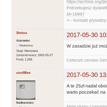
https://archive.org/d
Potrzebujesz dyskiet
id=18887
<-- Kontakt prywatn
Simius
2017-05-30 10
Atarowiec
W zasadzie już mo
Nieaktywny
Skąd:
Warszawa
Zarejestrowany:
2002-05-27
Ceterum censeo Ger
Posty:
1,268
uicr0Bee
2017-05-30 13
A te 25zł nadal obo
warto poczekać na 
Nadkasetarz
Moje skany czasopism