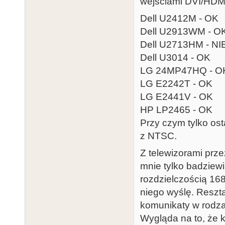
wejściami DVI/HDMI,
Dell U2412M - OK
Dell U2913WM - O
Dell U2713HM - NI
Dell U3014 - OK
LG 24MP47HQ - O
LG E2242T - OK
LG E2441V - OK
HP LP2465 - OK
Przy czym tylko os
z NTSC.
Z telewizorami prze
mnie tylko badziew
rozdzielczością 16
niego wyślę. Reszta
komunikaty w rodzaj
Wygląda na to, że 