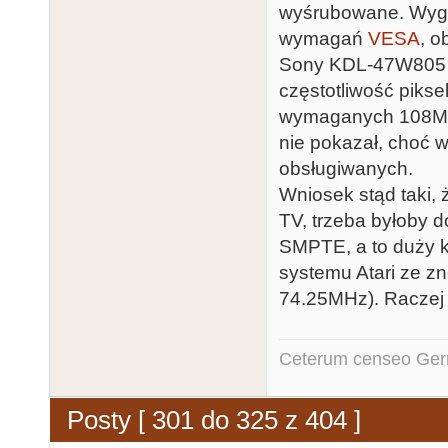
wyśrubowane. Wyge
wymagań
VESA
, o
Sony KDL-47W805 wy
częstotliwość pikse
wymaganych 108MH
nie pokazał, choć w
obsługiwanych.
Wniosek stąd taki,
TV, trzeba byłoby 
SMPTE, a to duży k
systemu Atari ze z
74.25MHz). Raczej 
Ceterum censeo Ger
Posty [ 301 do 325 z 404 ]