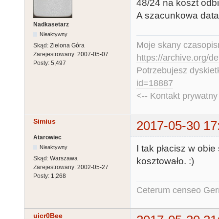
48/24 na koszt odb
A szacunkowa data 
Nadkasetarz
Nieaktywny
Moje skany czasopism
Skąd:
Zielona Góra
Zarejestrowany:
2007-05-07
https://archive.org/d
Posty:
5,497
Potrzebujesz dyskiet
id=18887
<-- Kontakt prywatn
Simius
2017-05-30 17
Atarowiec
I tak płacisz w obie
Nieaktywny
Skąd:
Warszawa
kosztowało. :)
Zarejestrowany:
2002-05-27
Posty:
1,268
Ceterum censeo Ger
uicr0Bee