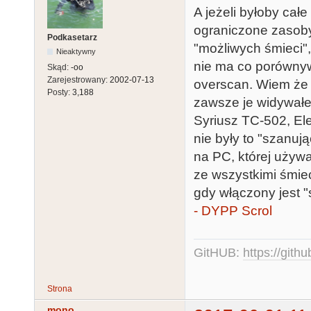
A jeżeli byłoby ca
ograniczone zasoby
Podkasetarz
"możliwych śmieci"
Nieaktywny
nie ma co porównywa
Skąd:
-oo
Zarejestrowany:
2002-07-13
overscan. Wiem że 
Posty:
3,188
zawsze je widywałe
Syriusz TC-502, E
nie były to "szanuj
na PC, której używ
ze wszystkimi śmiec
gdy włączony jest "
- DYPP Scrol
GitHUB:
https://gith
Strona
mono