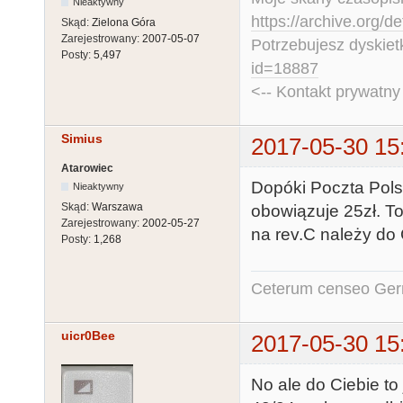
Nieaktywny
https://archive.org/d
Skąd:
Zielona Góra
Zarejestrowany:
2007-05-07
Potrzebujesz dyskiet
Posty:
5,497
id=18887
<-- Kontakt prywatn
Simius
2017-05-30 15
Atarowiec
Dopóki Poczta Pols
Nieaktywny
Skąd:
Warszawa
obowiązuje 25zł. To
Zarejestrowany:
2002-05-27
na rev.C należy do 
Posty:
1,268
Ceterum censeo Ger
uicr0Bee
2017-05-30 15
No ale do Ciebie to