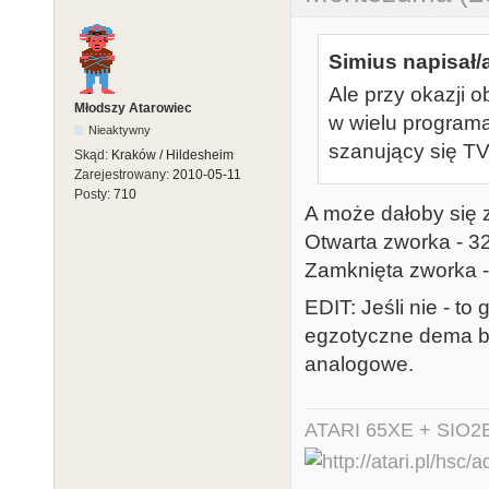
Simius napisał/
Ale przy okazji o
Młodszy Atarowiec
w wielu programa
Nieaktywny
szanujący się T
Skąd:
Kraków / Hildesheim
Zarejestrowany:
2010-05-11
Posty:
710
A może dałoby się 
Otwarta zworka - 
Zamknięta zworka 
EDIT: Jeśli nie - to
egzotyczne dema b
analogowe.
ATARI 65XE + SIO2