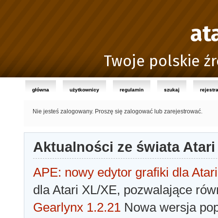
at
Twoje polskie źr
główna
użytkownicy
regulamin
szukaj
rejestr
Nie jesteś zalogowany.
Proszę się zalogować lub zarejestrować.
Aktualności ze świata Atari
APE: nowy edytor grafiki dla Atari
dla Atari XL/XE, pozwalające rów
Gearlynx 1.2.21
Nowa wersja popu