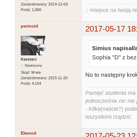
Zarejestrowany:
2014-12-03
.: miejsce na twoją r
Posty:
1,060
perinoid
2017-05-17 18
Simius napisał/
Sophia "D" z be
Kasetarz
Nieaktywny
Skąd:
W-wa
No to następny krok
Zarejestrowany:
2015-11-20
Posty:
4,104
Pamięć studenta ma c
jednocześnie nic nie
- Kilka(naście?) pude
wszystkimi rządzić.
Elwood
2017-05-23 12