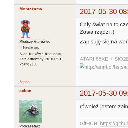
Montezuma
2017-05-30 08
Cały świat na to cze
Zosia rządzi :)
Zapisuję się na wer
Młodszy Atarowiec
Nieaktywny
Skąd:
Kraków / Hildesheim
ATARI 65XE + SIO2
Zarejestrowany:
2010-05-11
Posty:
710
Strona
seban
2017-05-30 09
również jestem zai
GitHUB:
https://gith
Podkasetarz