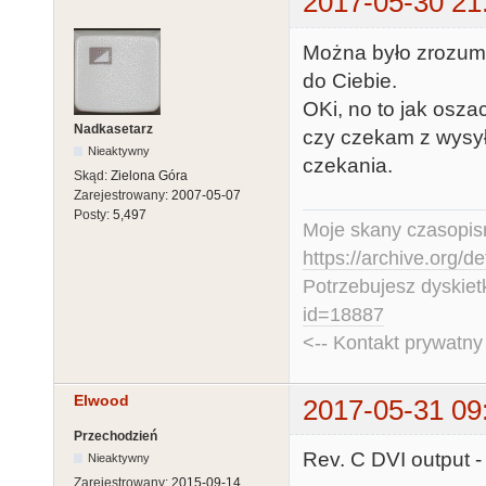
2017-05-30 21
Można było zrozumi
do Ciebie.
OKi, no to jak osza
Nadkasetarz
czy czekam z wysył
Nieaktywny
czekania.
Skąd:
Zielona Góra
Zarejestrowany:
2007-05-07
Posty:
5,497
Moje skany czasopism
https://archive.org/d
Potrzebujesz dyskiet
id=18887
<-- Kontakt prywatn
Elwood
2017-05-31 09
Przechodzień
Rev. C DVI output 
Nieaktywny
Zarejestrowany:
2015-09-14