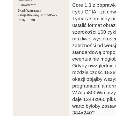
Core 1.3 z poprawką
Nieaktywny
Skąd:
Warszawa
trybu GTIA - za chwi
Zarejestrowany:
2002-05-27
Tymczasem inny pr
Posty:
1,268
ustalić format obraz
szerokości 160 cykli
możliwej wysokości 
zależności od wersj
standardową propor
ewentualnie mogłob
Gdyby uwzględnić c
rozdzielczość 1536x
okazji objąłby wszy
programach, a norm
W Atari800Win przy
daje 1344x960 pikse
warto byłoby zosta
384x240?