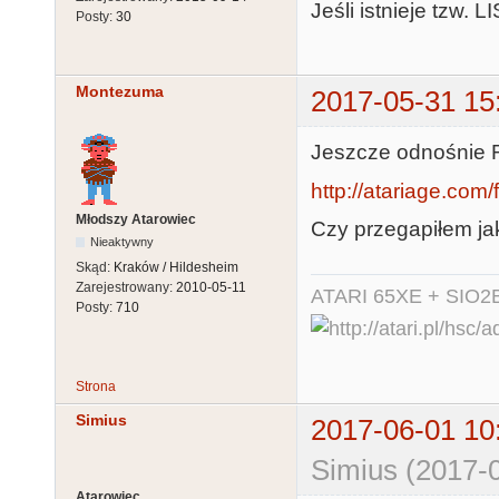
Jeśli istnieje tzw. L
Posty:
30
Montezuma
2017-05-31 15
Jeszcze odnośnie 
http://atariage.com
Młodszy Atarowiec
Czy przegapiłem j
Nieaktywny
Skąd:
Kraków / Hildesheim
Zarejestrowany:
2010-05-11
ATARI 65XE + SIO2
Posty:
710
Strona
Simius
2017-06-01 10
Simius (2017-0
Atarowiec