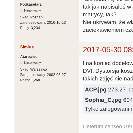
Podkasetarz
tak jak napisałeś w
Nieaktywny
matrycy, tak?
Skąd:
Poznań
Nie ukrywam, że wła
Zarejestrowany:
2016-10-13
Posty:
3,234
zaciekawieniem cze
Simius
2017-05-30 08
Atarowiec
I na koniec docelo
Nieaktywny
Skąd:
Warszawa
DVI. Dystorsja kos
Zarejestrowany:
2002-05-27
takich zdjęć nie nad
Posty:
1,268
ACP.jpg
273.27 kb
Sophia_C.jpg
604.
Tylko zalogowani m
Ceterum censeo Ger