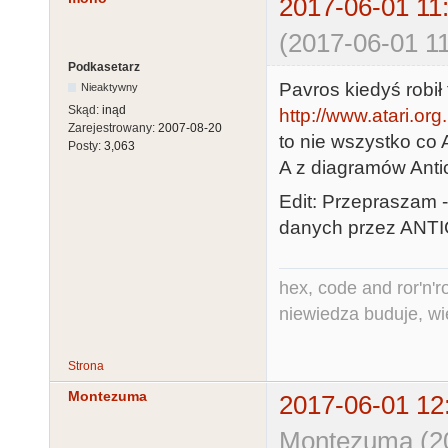
2017-06-01 11
(2017-06-01 11
Podkasetarz
Pavros kiedyś robił
Nieaktywny
Skąd:
inąd
http://www.atari.or
Zarejestrowany:
2007-08-20
to nie wszystko co 
Posty:
3,063
A z diagramów Anti
Edit: Przepraszam 
danych przez ANTIC
hex, code and ror'n'ro
niewiedza buduje, wi
Strona
Montezuma
2017-06-01 12
Montezuma (20