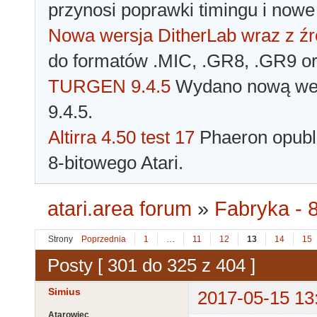
przynosi poprawki timingu i nowe
Nowa wersja DitherLab wraz z źr
do formatów .MIC, .GR8, .GR9 o
TURGEN 9.4.5
Wydano nową wer
9.4.5.
Altirra 4.50 test 17
Phaeron opubli
8-bitowego Atari.
atari.area forum
»
Fabryka - 8
Strony
Poprzednia
1
…
11
12
13
14
15
Posty [ 301 do 325 z 404 ]
Simius
2017-05-15 13
Atarowiec