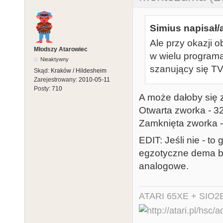
Simius napisał/
Ale przy okazji o
Młodszy Atarowiec
w wielu programa
Nieaktywny
szanujący się T
Skąd:
Kraków / Hildesheim
Zarejestrowany:
2010-05-11
Posty:
710
A może dałoby się 
Otwarta zworka - 
Zamknięta zworka 
EDIT: Jeśli nie - to
egzotyczne dema b
analogowe.
ATARI 65XE + SIO2