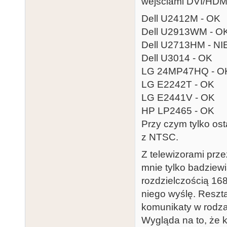
wejściami DVI/HDMI,
Dell U2412M - OK
Dell U2913WM - O
Dell U2713HM - NI
Dell U3014 - OK
LG 24MP47HQ - O
LG E2242T - OK
LG E2441V - OK
HP LP2465 - OK
Przy czym tylko os
z NTSC.
Z telewizorami prze
mnie tylko badziew
rozdzielczością 16
niego wyślę. Reszta
komunikaty w rodzaj
Wygląda na to, że 