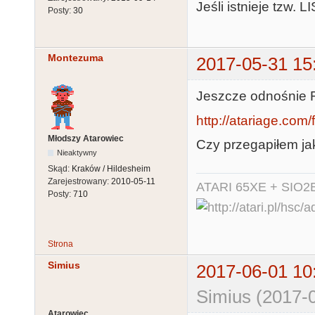
Jeśli istnieje tzw. L
Posty:
30
Montezuma
2017-05-31 15
Jeszcze odnośnie 
http://atariage.com
Młodszy Atarowiec
Czy przegapiłem j
Nieaktywny
Skąd:
Kraków / Hildesheim
Zarejestrowany:
2010-05-11
ATARI 65XE + SIO2
Posty:
710
Strona
Simius
2017-06-01 10
Simius (2017-0
Atarowiec