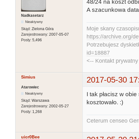
48/24 na koszt odb
A szacunkowa data 
Nadkasetarz
Nieaktywny
Moje skany czasopism
Skąd:
Zielona Góra
Zarejestrowany:
2007-05-07
https://archive.org/d
Posty:
5,496
Potrzebujesz dyskiet
id=18887
<-- Kontakt prywatn
Simius
2017-05-30 17
Atarowiec
I tak płacisz w obie
Nieaktywny
Skąd:
Warszawa
kosztowało. :)
Zarejestrowany:
2002-05-27
Posty:
1,268
Ceterum censeo Ger
uicr0Bee