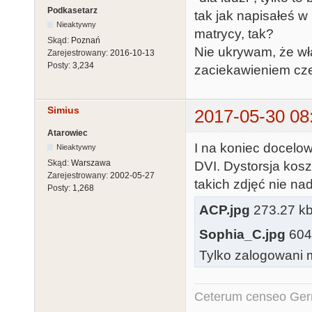
Podkasetarz
tak jak napisałeś w
Nieaktywny
matrycy, tak?
Skąd:
Poznań
Nie ukrywam, że wła
Zarejestrowany:
2016-10-13
Posty:
3,234
zaciekawieniem cze
Simius
2017-05-30 08
Atarowiec
I na koniec docelo
Nieaktywny
Skąd:
Warszawa
DVI. Dystorsja kos
Zarejestrowany:
2002-05-27
takich zdjęć nie nad
Posty:
1,268
ACP.jpg
273.27 kb
Sophia_C.jpg
604.
Tylko zalogowani m
Ceterum censeo Ger