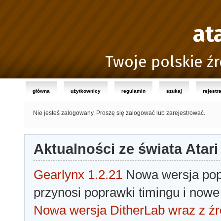
at
Twoje polskie źr
główna
użytkownicy
regulamin
szukaj
rejestr
Nie jesteś zalogowany.
Proszę się zalogować lub zarejestrować.
Aktualności ze świata Atari
Gearlynx 1.2.21
Nowa wersja popu
przynosi poprawki timingu i nowe
Nowa wersja DitherLab wraz z źr