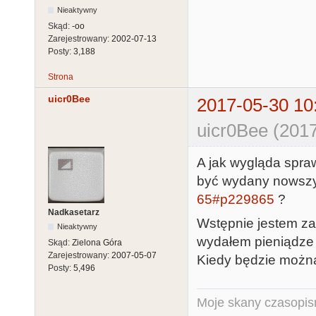
Nieaktywny
Skąd:
-oo
Zarejestrowany:
2002-07-13
Posty:
3,188
Strona
uicr0Bee
2017-05-30 10
uicr0Bee (2017
A jak wygląda spra
być wydany nowszy
65#p229865
?
Nadkasetarz
Wstępnie jestem za
Nieaktywny
wydałem pieniądze 
Skąd:
Zielona Góra
Zarejestrowany:
2007-05-07
Kiedy będzie można
Posty:
5,496
Moje skany czasopism