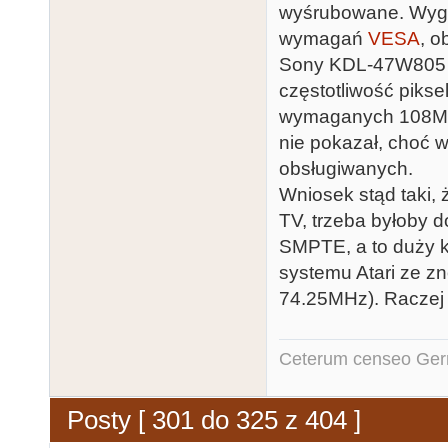
wyśrubowane. Wyge
wymagań
VESA
, o
Sony KDL-47W805 wy
częstotliwość pikse
wymaganych 108MH
nie pokazał, choć w
obsługiwanych.
Wniosek stąd taki,
TV, trzeba byłoby 
SMPTE, a to duży k
systemu Atari ze z
74.25MHz). Raczej 
Ceterum censeo Ger
Posty [ 301 do 325 z 404 ]