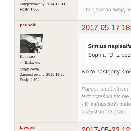
Zarejestrowany:
2014-12-03
.: miejsce na twoją r
Posty:
1,060
perinoid
2017-05-17 18
Simius napisał/
Sophia "D" z be
Kasetarz
Nieaktywny
Skąd:
W-wa
No to następny krok
Zarejestrowany:
2015-11-20
Posty:
4,104
Pamięć studenta ma c
jednocześnie nic nie
- Kilka(naście?) pude
wszystkimi rządzić.
Elwood
2017-05-23 12