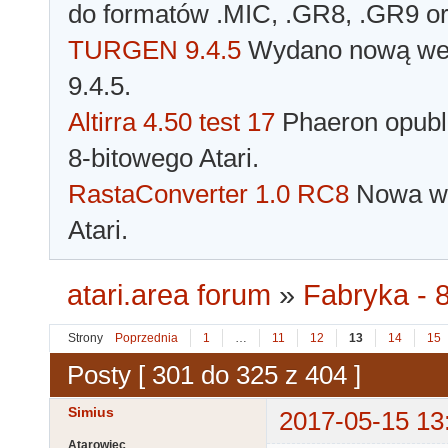
do formatów .MIC, .GR8, .GR9 o
TURGEN 9.4.5
Wydano nową wer
9.4.5.
Altirra 4.50 test 17
Phaeron opubli
8-bitowego Atari.
RastaConverter 1.0 RC8
Nowa wer
Atari.
atari.area forum
»
Fabryka - 8
Strony
Poprzednia
1
…
11
12
13
14
15
Posty [ 301 do 325 z 404 ]
Simius
2017-05-15 13
Atarowiec