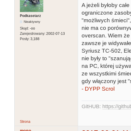
A jeżeli byłoby ca
ograniczone zasoby
Podkasetarz
"możliwych śmieci"
Nieaktywny
nie ma co porównywa
Skąd:
-oo
Zarejestrowany:
2002-07-13
overscan. Wiem że 
Posty:
3,188
zawsze je widywałe
Syriusz TC-502, E
nie były to "szanuj
na PC, której używ
ze wszystkimi śmiec
gdy włączony jest "
- DYPP Scrol
GitHUB:
https://gith
Strona
mono