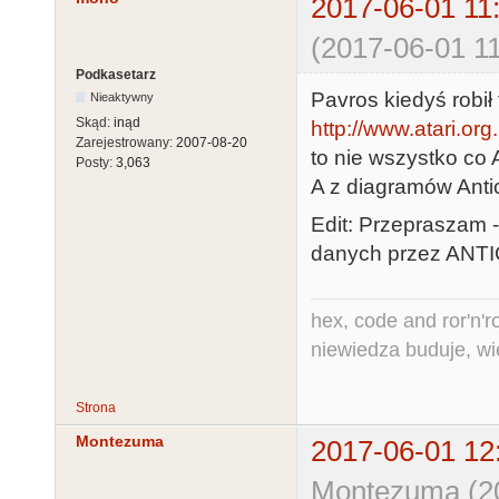
2017-06-01 11
(2017-06-01 11
Podkasetarz
Pavros kiedyś robił
Nieaktywny
Skąd:
inąd
http://www.atari.or
Zarejestrowany:
2007-08-20
to nie wszystko co 
Posty:
3,063
A z diagramów Anti
Edit: Przepraszam 
danych przez ANTIC
hex, code and ror'n'ro
niewiedza buduje, wi
Strona
Montezuma
2017-06-01 12
Montezuma (20