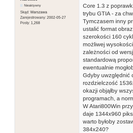
Core 1.3 z poprawką
Nieaktywny
Skąd:
Warszawa
trybu GTIA - za chwi
Zarejestrowany:
2002-05-27
Tymczasem inny pr
Posty:
1,268
ustalić format obraz
szerokości 160 cykli
możliwej wysokości 
zależności od wersj
standardową propor
ewentualnie mogłob
Gdyby uwzględnić c
rozdzielczość 1536x
okazji objąłby wszy
programach, a norm
W Atari800Win przy
daje 1344x960 pikse
warto byłoby zosta
384x240?