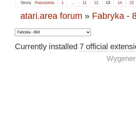
Strony
Poprzednia
1
…
11
12
13
14
15
atari.area forum
»
Fabryka - 8
Currently installed
7 official extens
Wygenero