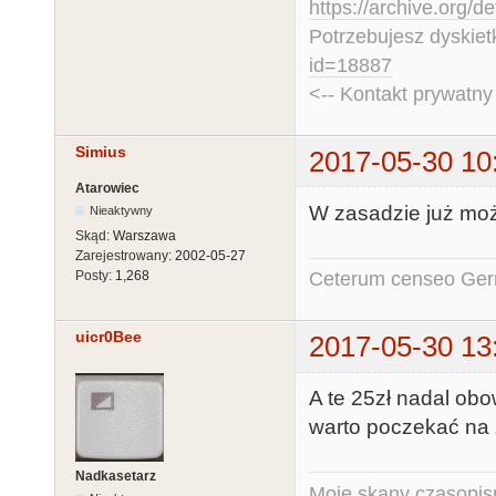
https://archive.org/d
Potrzebujesz dyskiet
id=18887
<-- Kontakt prywatn
Simius
2017-05-30 10
Atarowiec
W zasadzie już mo
Nieaktywny
Skąd:
Warszawa
Zarejestrowany:
2002-05-27
Ceterum censeo Ger
Posty:
1,268
uicr0Bee
2017-05-30 13
A te 25zł nadal obo
warto poczekać na 
Nadkasetarz
Moje skany czasopism