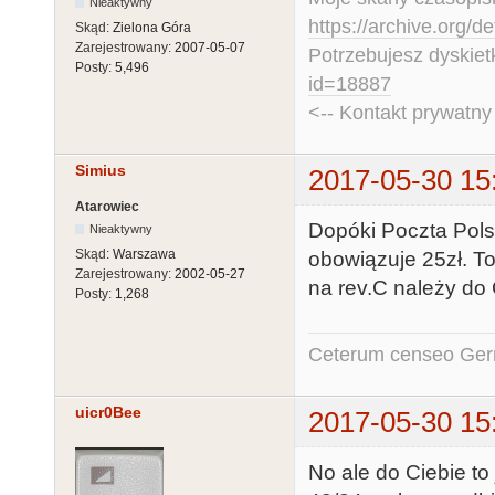
Nieaktywny
https://archive.org/d
Skąd:
Zielona Góra
Zarejestrowany:
2007-05-07
Potrzebujesz dyskiet
Posty:
5,496
id=18887
<-- Kontakt prywatn
Simius
2017-05-30 15
Atarowiec
Dopóki Poczta Pols
Nieaktywny
Skąd:
Warszawa
obowiązuje 25zł. To
Zarejestrowany:
2002-05-27
na rev.C należy do 
Posty:
1,268
Ceterum censeo Ger
uicr0Bee
2017-05-30 15
No ale do Ciebie to