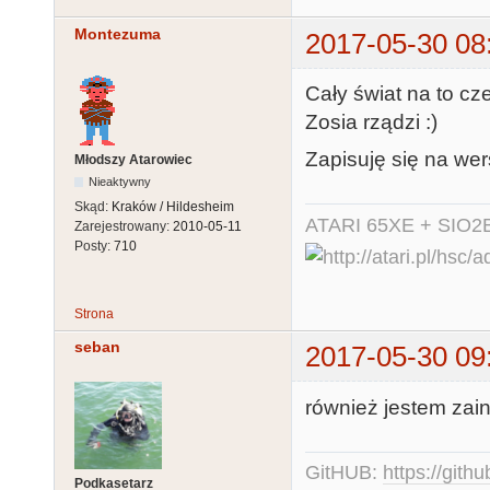
Montezuma
2017-05-30 08
Cały świat na to cze
Zosia rządzi :)
Zapisuję się na wer
Młodszy Atarowiec
Nieaktywny
Skąd:
Kraków / Hildesheim
ATARI 65XE + SIO2
Zarejestrowany:
2010-05-11
Posty:
710
Strona
seban
2017-05-30 09
również jestem zai
GitHUB:
https://gith
Podkasetarz