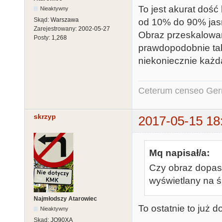
To jest akurat doś
Nieaktywny
Skąd:
Warszawa
od 10% do 90% jasn
Zarejestrowany:
2002-05-27
Obraz przeskalowan
Posty:
1,268
prawdopodobnie ta
niekoniecznie każd
Ceterum censeo Ger
skrzyp
2017-05-15 18
Mq napisał/a:
Czy obraz dopaso
wyświetlany na 
Najmłodszy Atarowiec
To ostatnie to już d
Nieaktywny
Skąd:
JO90XA