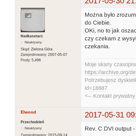
2017-05-30 21
Można było zrozumi
do Ciebie.
OKi, no to jak osza
Nadkasetarz
czy czekam z wysył
Nieaktywny
czekania.
Skąd:
Zielona Góra
Zarejestrowany:
2007-05-07
Posty:
5,496
Moje skany czasopism
https://archive.org/d
Potrzebujesz dyskiet
id=18887
<-- Kontakt prywatn
Elwood
2017-05-31 09
Przechodzień
Rev. C DVI output 
Nieaktywny
Zarejestrowany:
2015-09-14