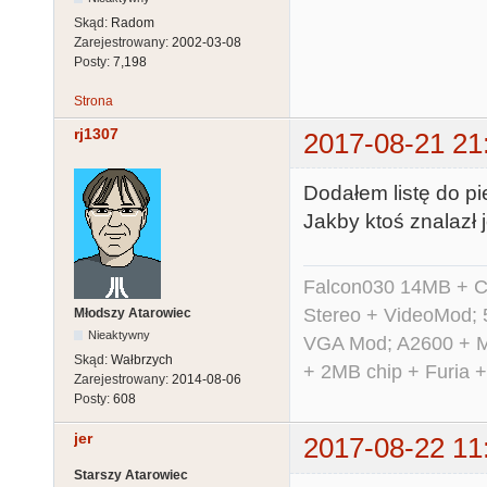
Skąd:
Radom
Zarejestrowany:
2002-03-08
Posty:
7,198
Strona
rj1307
2017-08-21 21
Dodałem listę do pi
Jakby ktoś znalazł 
Falcon030 14MB + C
Stereo + VideoMod; 
Młodszy Atarowiec
Nieaktywny
VGA Mod; A2600 + M
Skąd:
Wałbrzych
+ 2MB chip + Furia 
Zarejestrowany:
2014-08-06
Posty:
608
jer
2017-08-22 11
Starszy Atarowiec