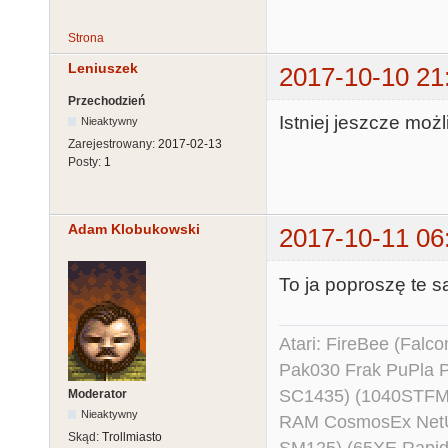
Strona
Leniuszek
2017-10-10 21
Przechodzień
Istniej jeszcze mo
Nieaktywny
Zarejestrowany:
2017-02-13
Posty:
1
Adam Klobukowski
2017-10-11 06
To ja poproszę te s
Atari: FireBee (Fal
Pak030 Frak PuPla
SC1435) (1040STFM
Moderator
Nieaktywny
RAM CosmosEx NetU
Skąd:
Trollmiasto