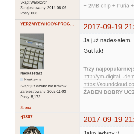
Skąd:
Wałbrzych
+ 2MB chip + Furia 
Zarejestrowany:
2014-08-06
Posty:
608
YERZMYEY/HOOY-PROGRAM
2017-09-19 21
Ja już nadesłałem.
Gut lak!
Trzy najpopularniej
Nadkasetarz
http://ym-digital.i-de
Nieaktywny
https://soundcloud.
Skąd:
już dawno nie Krakow
ŻADEN DOBRY UCZ
Zarejestrowany:
2002-11-03
Posty:
5,172
Strona
rj1307
2017-09-19 21
Jako jedyny :)