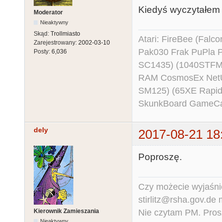
Kiedyś wyczytałem ż
Moderator
Nieaktywny
Skąd:
Trollmiasto
Atari: FireBee (Fal
Zarejestrowany:
2002-03-10
Pak030 Frak PuPla
Posty:
6,036
SC1435) (1040STFM
RAM CosmosEx NetU
SM125) (65XE Rapi
SkunkBoard GameCart
dely
2017-08-21 18
Poproszę.
Czy możecie wyjaśnić
stirlitz@rsha.gov.de
Nie czytam PM. Pros
Kierownik Zamieszania
Nieaktywny