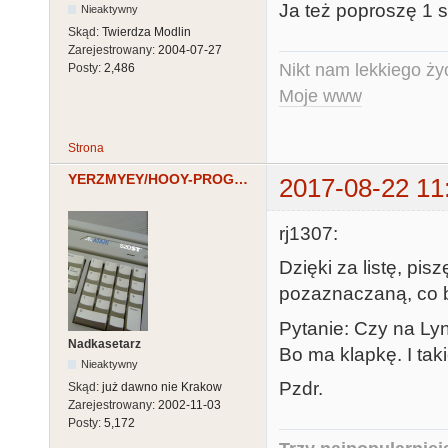
Ja też poproszę 1 s
Nieaktywny
Skąd:
Twierdza Modlin
Zarejestrowany:
2004-07-27
Nikt nam lekkiego życ
Posty:
2,486
Moje www
Strona
YERZMYEY/HOOY-PROGRAM
2017-08-22 11
rj1307:
Dzięki za listę, pis
pozaznaczaną, co b
Pytanie: Czy na Ly
Nadkasetarz
Bo ma klapkę. I tak
Nieaktywny
Pzdr.
Skąd:
już dawno nie Krakow
Zarejestrowany:
2002-11-03
Posty:
5,172