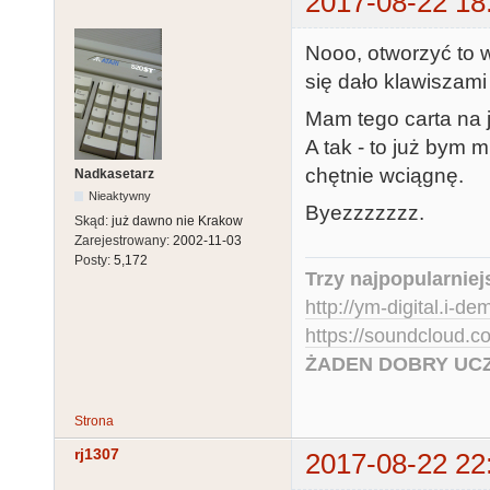
2017-08-22 18
Nooo, otworzyć to 
się dało klawiszami
Mam tego carta na 
A tak - to już bym 
chętnie wciągnę.
Nadkasetarz
Nieaktywny
Byezzzzzzz.
Skąd:
już dawno nie Krakow
Zarejestrowany:
2002-11-03
Posty:
5,172
Trzy najpopularniej
http://ym-digital.i-de
https://soundcloud.
ŻADEN DOBRY UCZ
Strona
rj1307
2017-08-22 22