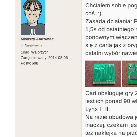
Chciałem sobie pogr
coś. :)
Zasada działania: 
1,5s od ostatniego 
ponownym włączeni
Młodszy Atarowiec
się z carta jak z o
Nieaktywny
ostatni wybór nawet
Skąd:
Wałbrzych
Zarejestrowany:
2014-08-06
Posty:
608
Cart obsługuje gry 
jest ich ponad 90 w
Lynx I i II.
Na razie obudowa j
inaczej, czekam jes
też naklejka na przó