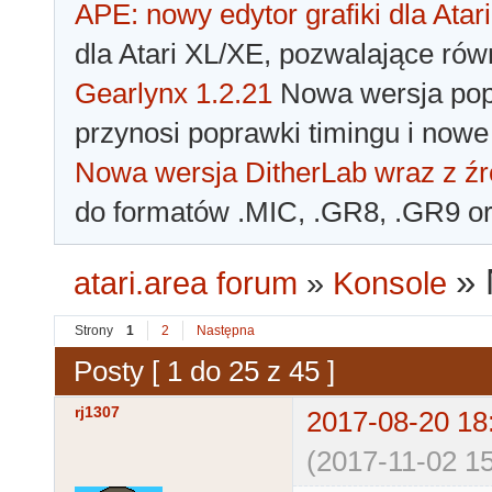
APE: nowy edytor grafiki dla Atari
dla Atari XL/XE, pozwalające rów
Gearlynx 1.2.21
Nowa wersja popu
przynosi poprawki timingu i nowe
Nowa wersja DitherLab wraz z źr
do formatów .MIC, .GR8, .GR9 o
»
atari.area forum
»
Konsole
Strony
1
2
Następna
Posty [ 1 do 25 z 45 ]
rj1307
2017-08-20 18
(2017-11-02 15