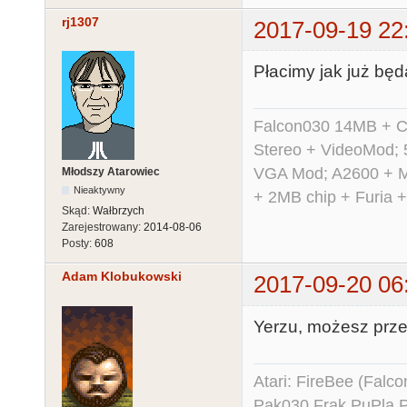
rj1307
2017-09-19 22
Płacimy jak już będ
Falcon030 14MB + C
Stereo + VideoMod; 
VGA Mod; A2600 + M
Młodszy Atarowiec
Nieaktywny
+ 2MB chip + Furia 
Skąd:
Wałbrzych
Zarejestrowany:
2014-08-06
Posty:
608
Adam Klobukowski
2017-09-20 06
Yerzu, możesz prze
Atari: FireBee (Fal
Pak030 Frak PuPla