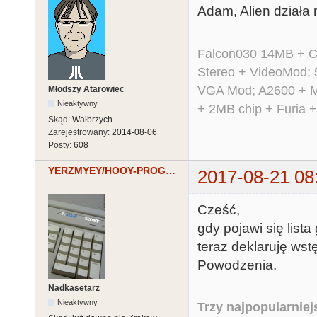
Adam, Alien działa 
Falcon030 14MB + C
Stereo + VideoMod; 
VGA Mod; A2600 + M
Młodszy Atarowiec
Nieaktywny
+ 2MB chip + Furia 
Skąd:
Wałbrzych
Zarejestrowany:
2014-08-06
Posty:
608
YERZMYEY/HOOY-PROGRAM
2017-08-21 08
Cześć,
gdy pojawi się list
teraz deklaruję ws
Powodzenia.
Nadkasetarz
Nieaktywny
Trzy najpopularniej