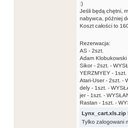
:)
Jeśli będą chętni, 
nabywca, później do
Koszt całości to 16
Rezerwacja:
AS - 2szt.
Adam Klobukowski 
Sikor - 2szt. - WY
YERZMYEY - 1szt
Atari-User - 2szt.
dely - 1szt. - WYS
jer - 1szt. - WYSŁ
Rastan - 1szt. - 
Lynx_cart.xls.zip
Tylko zalogowani m