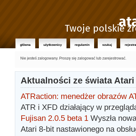
at
Twoje polskie źr
główna
użytkownicy
regulamin
szukaj
rejestr
Nie jesteś zalogowany.
Proszę się zalogować lub zarejestrować.
Aktualności ze świata Atari
ATRaction: menedżer obrazów 
ATR i XFD działający w przegląda
Fujisan 2.0.5 beta 1
Wyszła nowa 
Atari 8-bit nastawionego na obsłu