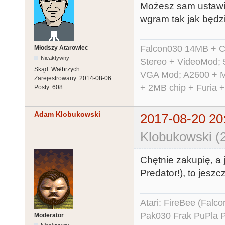
Możesz sam ustawić s
wgram tak jak będzie
Falcon030 14MB + C
Młodszy Atarowiec
Nieaktywny
Stereo + VideoMod; 
Skąd:
Wałbrzych
VGA Mod; A2600 + M
Zarejestrowany:
2014-08-06
+ 2MB chip + Furia 
Posty:
608
Adam Klobukowski
2017-08-20 20
Klobukowski (
Chętnie zakupię, a 
Predator!), to jeszc
Atari: FireBee (Fal
Pak030 Frak PuPla
Moderator