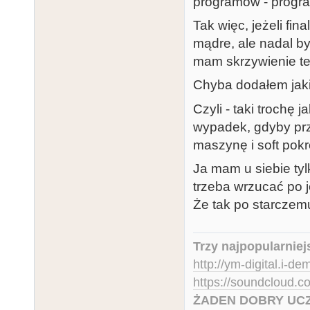
programów - progr
Tak więc, jeżeli fin
mądre, ale nadal był
mam skrzywienie tet
Chyba dodałem jak
Czyli - taki trochę j
wypadek, gdyby prz
maszynę i soft pokr
Ja mam u siebie ty
trzeba wrzucać po je
Że tak po starczem
Trzy najpopularniej
http://ym-digital.i-de
https://soundcloud.
ŻADEN DOBRY UCZ