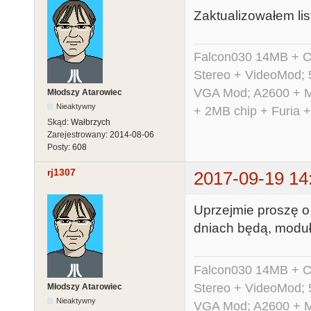
Zaktualizowałem lis
Falcon030 14MB + C
Stereo + VideoMod; 
VGA Mod; A2600 + M
Młodszy Atarowiec
Nieaktywny
+ 2MB chip + Furia 
Skąd:
Wałbrzych
Zarejestrowany:
2014-08-06
Posty:
608
rj1307
2017-09-19 14
Uprzejmie proszę o p
dniach będą, moduł 
Falcon030 14MB + C
Stereo + VideoMod; 
Młodszy Atarowiec
Nieaktywny
VGA Mod; A2600 + M