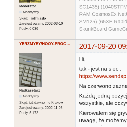
SC1435) (1040STFM
Moderator
Nieaktywny
RAM CosmosEx NetU
Skąd:
Trollmiasto
SM125) (65XE Rapi
Zarejestrowany:
2002-03-10
SkunkBoard GameCart
Posty:
6,036
YERZMYEY/HOOY-PROGRAM
2017-09-20 09
Hi,
tak - jest na sieci:
https://www.sendsp
Na czerwono zaznacz
Nadkasetarz
Każdą jedną pozycj
Nieaktywny
wszystkie, ale oczy
Skąd:
już dawno nie Krakow
Zarejestrowany:
2002-11-03
Kierowałem się gry
Posty:
5,172
uwagę, że możemy w