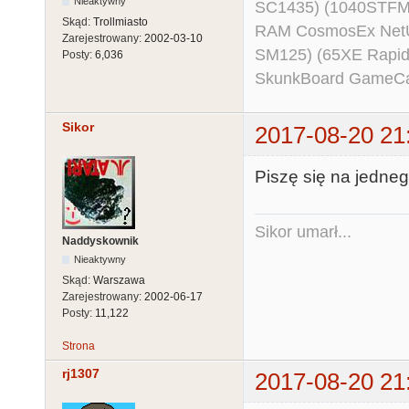
Nieaktywny
SC1435) (1040STFM
Skąd:
Trollmiasto
RAM CosmosEx NetU
Zarejestrowany:
2002-03-10
SM125) (65XE Rapi
Posty:
6,036
SkunkBoard GameCart
Sikor
2017-08-20 21
Piszę się na jedneg
Sikor umarł...
Naddyskownik
Nieaktywny
Skąd:
Warszawa
Zarejestrowany:
2002-06-17
Posty:
11,122
Strona
rj1307
2017-08-20 21