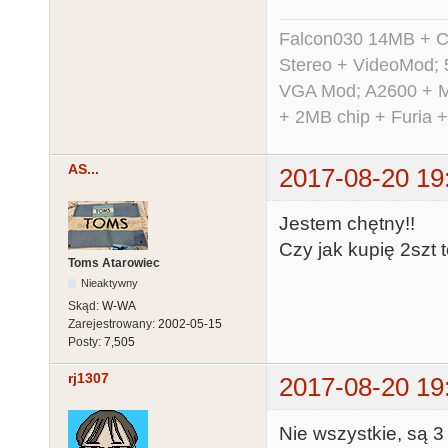
Falcon030 14MB + C
Stereo + VideoMod; 
VGA Mod; A2600 + M
+ 2MB chip + Furia 
AS...
2017-08-20 19
Jestem chętny!!
Czy jak kupię 2szt 
Toms Atarowiec
Nieaktywny
Skąd:
W-WA
Zarejestrowany:
2002-05-15
Posty:
7,505
rj1307
2017-08-20 19
Nie wszystkie, są 3