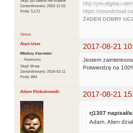
Skąd:
już dawno nie Krakow
http://ym-digital.i-de
Zarejestrowany:
2002-11-03
https://soundcloud.
Posty:
5,172
ŻADEN DOBRY UCZ
Strona
Atari-User
2017-08-21 10
Młodszy Atarowiec
Jestem zaintereso
Nieaktywny
Skąd:
W-wa
Potwierdzę na 100%
Zarejestrowany:
2016-02-11
Posty:
884
Adam Klobukowski
2017-08-21 15
rj1307 napisał/a
Adam, Alien dzia