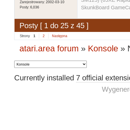
SM125) (65XE Rapi
Zarejestrowany:
2002-03-10
SkunkBoard GameCart
Posty:
6,036
Posty [ 1 do 25 z 45 ]
Strony
1
2
Następna
atari.area forum
»
Konsole
»
Currently installed
7 official extens
Wygenero