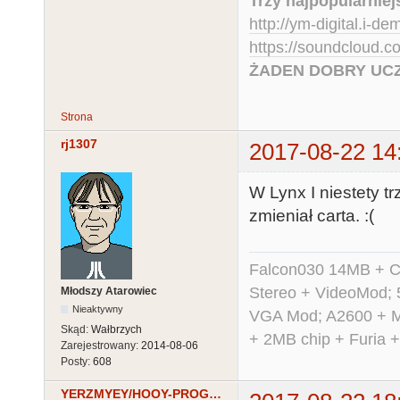
Trzy najpopularniej
http://ym-digital.i-de
https://soundcloud.
ŻADEN DOBRY UCZ
Strona
rj1307
2017-08-22 14
W Lynx I niestety t
zmieniał carta. :(
Falcon030 14MB + C
Stereo + VideoMod; 
Młodszy Atarowiec
Nieaktywny
VGA Mod; A2600 + M
Skąd:
Wałbrzych
+ 2MB chip + Furia 
Zarejestrowany:
2014-08-06
Posty:
608
YERZMYEY/HOOY-PROGRAM