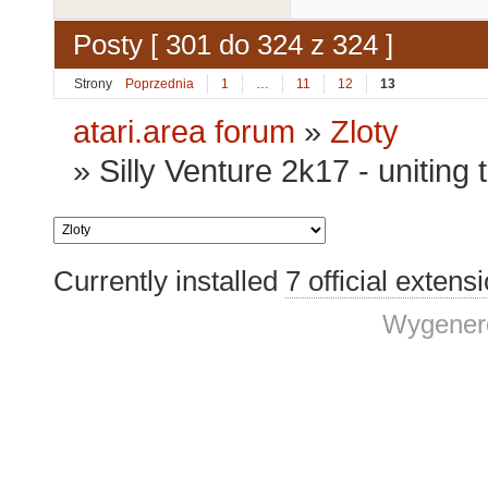
Posty [ 301 do 324 z 324 ]
Strony
Poprzednia
1
…
11
12
13
atari.area forum
»
Zloty
»
Silly Venture 2k17 - uniting
Currently installed
7 official extens
Wygenero