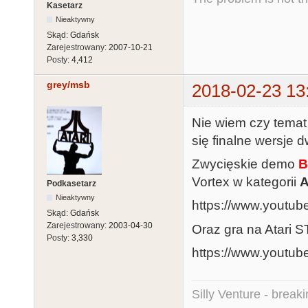
Kasetarz
Nieaktywny
Skąd:
Gdańsk
Zarejestrowany:
2007-10-21
Posty:
4,412
grey/msb
2018-02-23 13
Nie wiem czy temat 
się finalne wersje 
Zwycięskie demo
B
Vortex w kategorii
A
Podkasetarz
Nieaktywny
https://www.youtu
Skąd:
Gdańsk
Zarejestrowany:
2003-04-30
Oraz gra na Atari 
Posty:
3,330
https://www.yout
Silly Venture - break