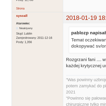
Strona
syscall
2018-01-19 18
Atarowiec
Nieaktywny
pablozp napisał
Skąd:
Lublin
Zarejestrowany:
2011-12-16
Temat oczekiwani
Posty:
1,356
dokopywać sv/org
Rozgrzani fani ....
każdej krytycznej u
"Was powinny uzbroj
potem zamykać do pi
2021
"Powinno się pałować 
chirurgiczne tylko mi