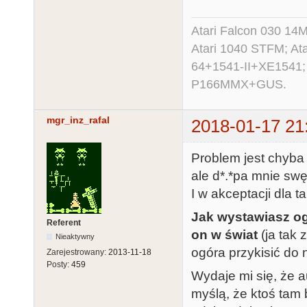
Atari Falcon 030 1
Atari 1040 STFM; A
64+1541-II+XE1541;
P166MMX+GUS.
mgr_inz_rafal
2018-01-17 21
Problem jest chyba 
ale d*.*pa mnie swę
I w akceptacji dla t
Jak wystawiasz ogr
Referent
on w świat
(ja tak 
Nieaktywny
ogóra przykisić do 
Zarejestrowany:
2013-11-18
Posty:
459
Wydaje mi się, że a
myślą, że ktoś tam b