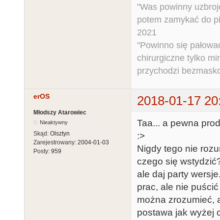
"Was powinny uzbroj
potem zamykać do pi
2021
"Powinno się pałować 
chirurgiczne tylko mi
przychodzi bezmaskow
erOS
2018-01-17 20
Młodszy Atarowiec
Taa... a pewna pro
Nieaktywny
Skąd:
Olsztyn
:>
Zarejestrowany:
2004-01-03
Nigdy tego nie rozu
Posty:
959
czego się wstydzić
ale daj party wersj
prac, ale nie puścić
można zrozumieć, ale
postawa jak wyżej 