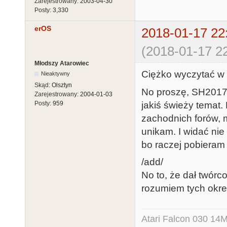
Zarejestrowany:
2003-04-30
Posty:
3,330
erOS
2018-01-17 22
(2018-01-17 22
Młodszy Atarowiec
Ciężko wyczytać w t
Nieaktywny
Skąd:
Olsztyn
No proszę, SH2017.
Zarejestrowany:
2004-01-03
jakiś świeży temat.
Posty:
959
zachodnich forów, 
unikam. I widać ni
bo raczej pobieram
/add/
No to, że dał twórco
rozumiem tych określ
Atari Falcon 030 1