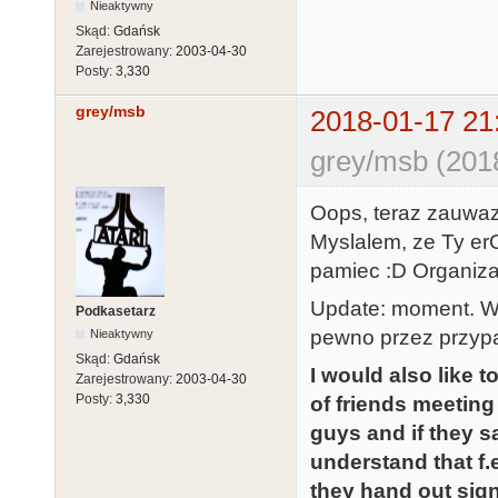
Nieaktywny
Skąd:
Gdańsk
Zarejestrowany:
2003-04-30
Posty:
3,330
grey/msb
2018-01-17 21
grey/msb (201
Oops, teraz zauwazy
Myslalem, ze Ty er
pamiec :D Organiza
Update: moment. Wid
Podkasetarz
pewno przez przypad
Nieaktywny
Skąd:
Gdańsk
I would also like 
Zarejestrowany:
2003-04-30
Posty:
3,330
of friends meeting
guys and if they say
understand that f.
they hand out sign