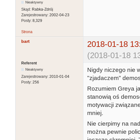
Nieaktywny
Skąd:
Rabka-Zdrój
Zarejestrowany:
2002-04-23
Posty:
8,329
Strona
bart
2018-01-18 13
(2018-01-18 13
Referent
Nigdy niczego nie 
Nieaktywny
Zarejestrowany:
2010-01-04
"zjadaczem" demosc
Posty:
256
Rozumiem Greya jak
stanowią oś demosce
motywacji związanej
mniej.
Nie cierpimy na na
można pewnie polic
jeszcze skromniej. 