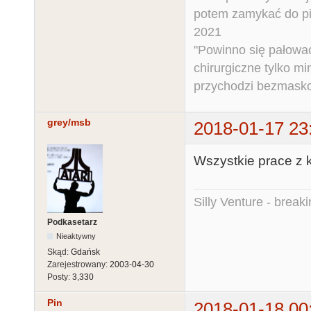
potem zamykać do pi
2021
"Powinno się pałować 
chirurgiczne tylko mi
przychodzi bezmaskow
grey/msb
2018-01-17 23
Wszystkie prace z k
Silly Venture - break
Podkasetarz
Nieaktywny
Skąd:
Gdańsk
Zarejestrowany:
2003-04-30
Posty:
3,330
Pin
2018-01-18 00