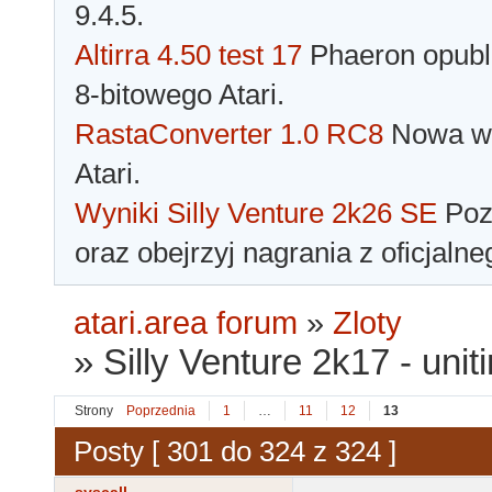
9.4.5.
Altirra 4.50 test 17
Phaeron opubli
8-bitowego Atari.
RastaConverter 1.0 RC8
Nowa wer
Atari.
Wyniki Silly Venture 2k26 SE
Pozn
oraz obejrzyj nagrania z oficjaln
atari.area forum
»
Zloty
»
Silly Venture 2k17 - unit
Strony
Poprzednia
1
…
11
12
13
Posty [ 301 do 324 z 324 ]