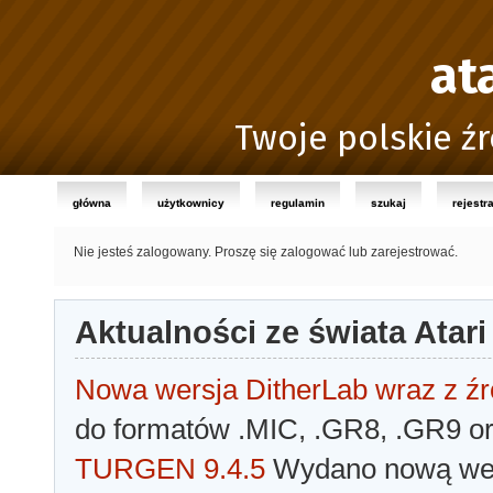
at
Twoje polskie źr
główna
użytkownicy
regulamin
szukaj
rejestr
Nie jesteś zalogowany.
Proszę się zalogować lub zarejestrować.
Aktualności ze świata Atari
Nowa wersja DitherLab wraz z źr
do formatów .MIC, .GR8, .GR9 o
TURGEN 9.4.5
Wydano nową wer