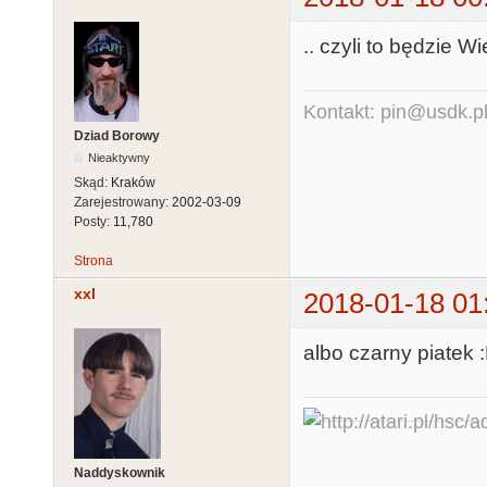
.. czyli to będzie Wi
Kontakt: pin@usdk.p
Dziad Borowy
Nieaktywny
Skąd:
Kraków
Zarejestrowany:
2002-03-09
Posty:
11,780
Strona
xxl
2018-01-18 01
albo czarny piatek 
Naddyskownik