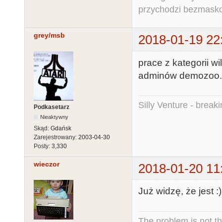
przychodzi bezmaskow
grey/msb
2018-01-19 22
prace z kategorii w
adminów demozoo. p
Silly Venture - break
Podkasetarz
Nieaktywny
Skąd:
Gdańsk
Zarejestrowany:
2003-04-30
Posty:
3,330
wieczor
2018-01-20 11
Już widzę, że jest :)
The problem is not th