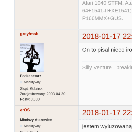
Atari 1040 STFM; A
64+1541-II+XE1541;
P166MMX+GUS.
grey/msb
2018-01-17 22
On to pisal nieco ir
Silly Venture - break
Podkasetarz
Nieaktywny
Skąd:
Gdańsk
Zarejestrowany:
2003-04-30
Posty:
3,330
erOS
2018-01-17 22
Młodszy Atarowiec
jestem wyluzowaną 
Nieaktywny