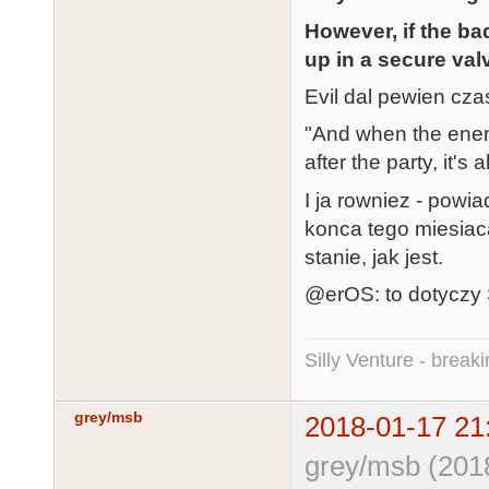
However, if the b
up in a secure valv
Evil dal pewien cz
"And when the enemy
after the party, it's
I ja rowniez - powi
konca tego miesia
stanie, jak jest.
@erOS: to dotyczy
Silly Venture - break
grey/msb
2018-01-17 21
grey/msb (201