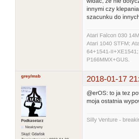
widać, że nie dotyc
innymi czy klepania
szacunku do innych
Atari Falcon 030 1
Atari 1040 STFM; A
64+1541-II+XE1541;
P166MMX+GUS.
grey/msb
2018-01-17 21
@erOS: to ja tez po
moja ostatnia wypo
Silly Venture - break
Podkasetarz
Nieaktywny
Skąd:
Gdańsk