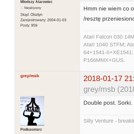
Młodszy Atarowiec
Hmm nie wiem co on 
Nieaktywny
Skąd:
Olsztyn
/resztę przeniesiono
Zarejestrowany:
2004-01-03
Posty:
959
Atari Falcon 030 1
Atari 1040 STFM; A
64+1541-II+XE1541;
P166MMX+GUS.
grey/msb
2018-01-17 21
grey/msb (201
Double post. Sorki. 
Silly Venture - break
Podkasetarz