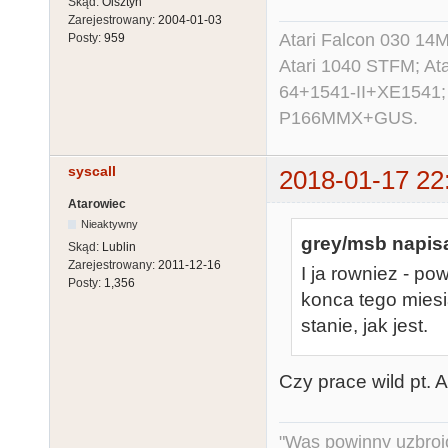
Skąd:
Olsztyn
Zarejestrowany:
2004-01-03
Atari Falcon 030 1
Posty:
959
Atari 1040 STFM; A
64+1541-II+XE1541;
P166MMX+GUS.
syscall
2018-01-17 22
Atarowiec
Nieaktywny
grey/msb napisa
Skąd:
Lublin
Zarejestrowany:
2011-12-16
I ja rowniez - p
Posty:
1,356
konca tego mies
stanie, jak jest.
Czy prace wild pt. A
"Was powinny uzbroj