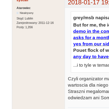
syscall
2018-01-17 19
Atarowiec
Nieaktywny
grey/msb napisa
Skąd:
Lublin
Zarejestrowany:
2011-12-16
But for me, the 
Posty:
1,356
demo in the com
asks for a month
yes from our sid
Pouet flock of 
any day to have 
...i to tyle w tema
Czyli organizator m
wartoscia dla niego
Straszni megalomani
odwiedzam ani Somm