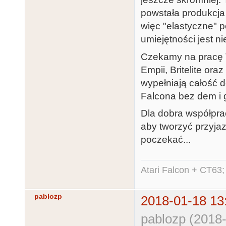
powstała produkcja
więc "elastyczne" p
umiejętności jest n
Czekamy na pracę T
Empii, Britelite or
wypełniają całość 
Falcona bez dem i 
Dla dobra współprac
aby tworzyć przyjaz
poczekać...
Atari Falcon + CT63;
pablozp
2018-01-18 13
pablozp (2018-