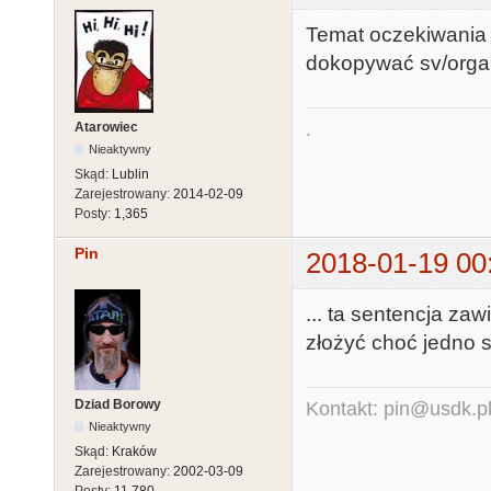
Temat oczekiwania 
dokopywać sv/organ
.
Atarowiec
Nieaktywny
Skąd:
Lublin
Zarejestrowany:
2014-02-09
Posty:
1,365
Pin
2018-01-19 00
... ta sentencja zaw
złożyć choć jedno
Dziad Borowy
Kontakt: pin@usdk.p
Nieaktywny
Skąd:
Kraków
Zarejestrowany:
2002-03-09
Posty:
11,780