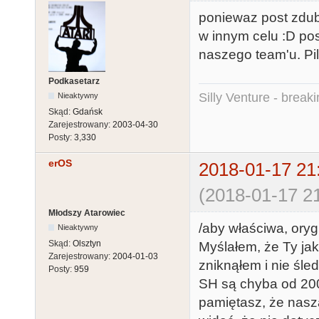
poniewaz post zdubl
w innym celu :D po
naszego team'u. Pi
Podkasetarz
Silly Venture - break
Nieaktywny
Skąd:
Gdańsk
Zarejestrowany:
2003-04-30
Posty:
3,330
erOS
2018-01-17 21
(2018-01-17 21
Młodszy Atarowiec
/aby właściwa, oryg
Nieaktywny
Skąd:
Olsztyn
Myślałem, że Ty ja
Zarejestrowany:
2004-01-03
zniknąłem i nie śled
Posty:
959
SH są chyba od 2009
pamiętasz, że nasza