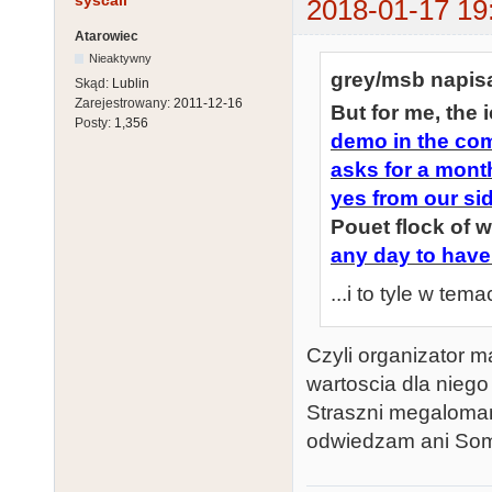
syscall
2018-01-17 19
Atarowiec
Nieaktywny
grey/msb napisa
Skąd:
Lublin
Zarejestrowany:
2011-12-16
But for me, the 
Posty:
1,356
demo in the com
asks for a month
yes from our sid
Pouet flock of 
any day to have 
...i to tyle w tema
Czyli organizator m
wartoscia dla niego
Straszni megalomani
odwiedzam ani Somm