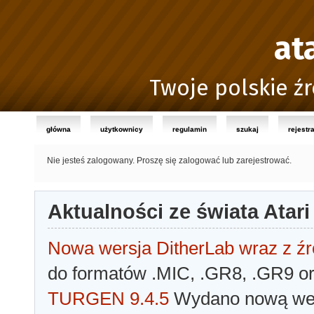
at
Twoje polskie źr
główna
użytkownicy
regulamin
szukaj
rejestr
Nie jesteś zalogowany.
Proszę się zalogować lub zarejestrować.
Aktualności ze świata Atari
Nowa wersja DitherLab wraz z źr
do formatów .MIC, .GR8, .GR9 o
TURGEN 9.4.5
Wydano nową wer