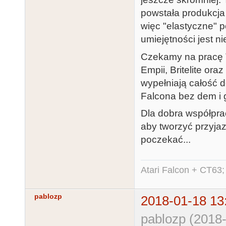
powstała produkcja
więc "elastyczne" p
umiejętności jest n
Czekamy na pracę T
Empii, Britelite or
wypełniają całość 
Falcona bez dem i 
Dla dobra współprac
aby tworzyć przyjaz
poczekać...
Atari Falcon + CT63;
pablozp
2018-01-18 13
pablozp (2018-