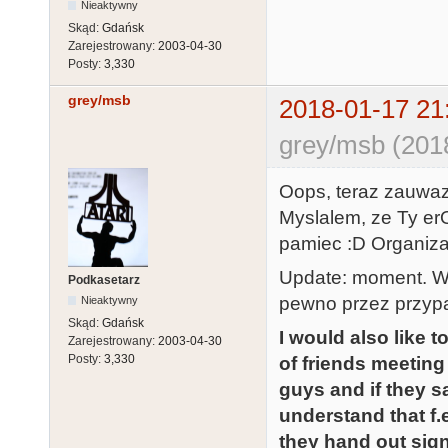
Nieaktywny
Skąd:
Gdańsk
Zarejestrowany:
2003-04-30
Posty:
3,330
grey/msb
2018-01-17 21
grey/msb (201
Oops, teraz zauwazy
Myslalem, ze Ty er
pamiec :D Organiza
Update: moment. Wid
Podkasetarz
pewno przez przypad
Nieaktywny
Skąd:
Gdańsk
I would also like 
Zarejestrowany:
2003-04-30
Posty:
3,330
of friends meeting
guys and if they say
understand that f.
they hand out sign