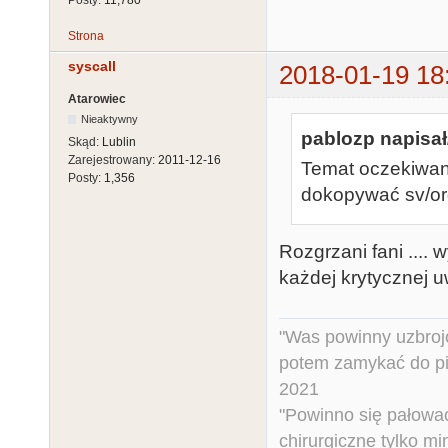
Strona
syscall
2018-01-19 18
Atarowiec
Nieaktywny
pablozp napisał
Skąd:
Lublin
Zarejestrowany:
2011-12-16
Temat oczekiwani
Posty:
1,356
dokopywać sv/org
Rozgrzani fani ....
każdej krytycznej u
"Was powinny uzbroj
potem zamykać do pi
2021
"Powinno się pałować 
chirurgiczne tylko mi