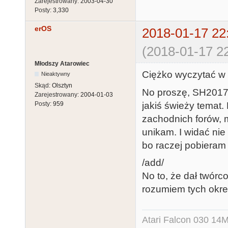
Zarejestrowany:
2003-04-30
Posty:
3,330
erOS
2018-01-17 22
(2018-01-17 22
Młodszy Atarowiec
Ciężko wyczytać w t
Nieaktywny
Skąd:
Olsztyn
No proszę, SH2017.
Zarejestrowany:
2004-01-03
jakiś świeży temat.
Posty:
959
zachodnich forów, 
unikam. I widać ni
bo raczej pobieram
/add/
No to, że dał twórco
rozumiem tych określ
Atari Falcon 030 1