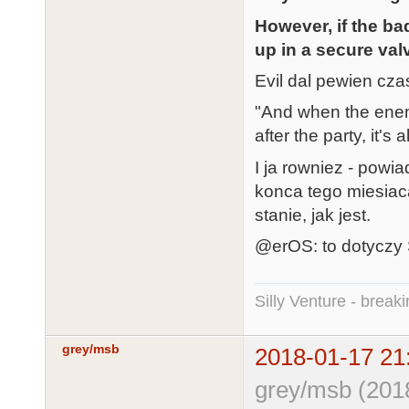
However, if the b
up in a secure valv
Evil dal pewien cz
"And when the enemy
after the party, it's
I ja rowniez - powi
konca tego miesia
stanie, jak jest.
@erOS: to dotyczy
Silly Venture - break
grey/msb
2018-01-17 21
grey/msb (201