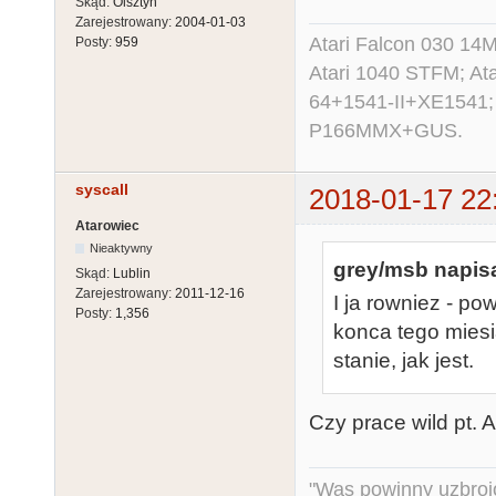
Skąd:
Olsztyn
Zarejestrowany:
2004-01-03
Atari Falcon 030 1
Posty:
959
Atari 1040 STFM; A
64+1541-II+XE1541;
P166MMX+GUS.
syscall
2018-01-17 22
Atarowiec
Nieaktywny
grey/msb napisa
Skąd:
Lublin
Zarejestrowany:
2011-12-16
I ja rowniez - p
Posty:
1,356
konca tego mies
stanie, jak jest.
Czy prace wild pt. A
"Was powinny uzbroj