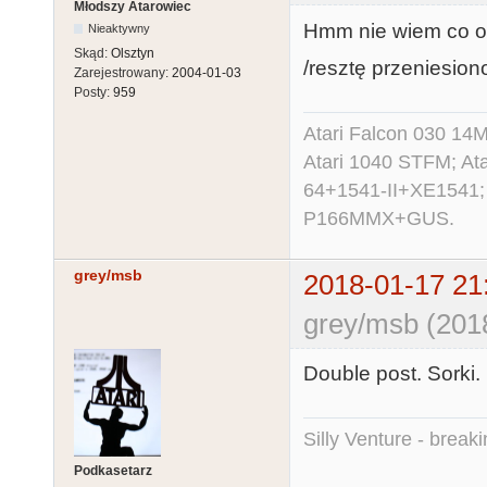
Młodszy Atarowiec
Hmm nie wiem co on 
Nieaktywny
Skąd:
Olsztyn
/resztę przeniesiono
Zarejestrowany:
2004-01-03
Posty:
959
Atari Falcon 030 1
Atari 1040 STFM; A
64+1541-II+XE1541;
P166MMX+GUS.
grey/msb
2018-01-17 21
grey/msb (201
Double post. Sorki. 
Silly Venture - break
Podkasetarz