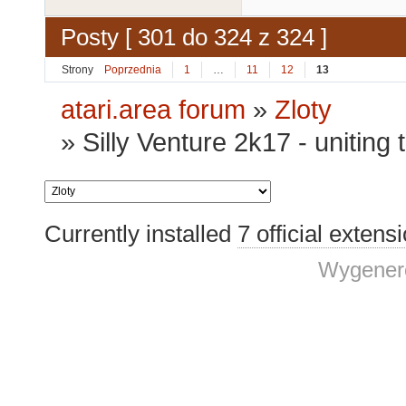
Posty [ 301 do 324 z 324 ]
Strony
Poprzednia
1
…
11
12
13
atari.area forum
»
Zloty
»
Silly Venture 2k17 - uniting
Currently installed
7 official extens
Wygenero