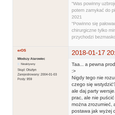
"Was powinny uzbroj
potem zamykać do pi
2021
"Powinno się pałować 
chirurgiczne tylko mi
przychodzi bezmaskow
erOS
2018-01-17 20
Młodszy Atarowiec
Taa... a pewna pro
Nieaktywny
Skąd:
Olsztyn
:>
Zarejestrowany:
2004-01-03
Nigdy tego nie rozu
Posty:
959
czego się wstydzić
ale daj party wersj
prac, ale nie puścić
można zrozumieć, ale
postawa jak wyżej 