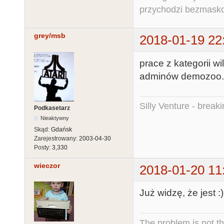
przychodzi bezmaskow
grey/msb
2018-01-19 22
prace z kategorii w
adminów demozoo. p
Silly Venture - break
Podkasetarz
Nieaktywny
Skąd:
Gdańsk
Zarejestrowany:
2003-04-30
Posty:
3,330
wieczor
2018-01-20 11
Już widzę, że jest :)
The problem is not th