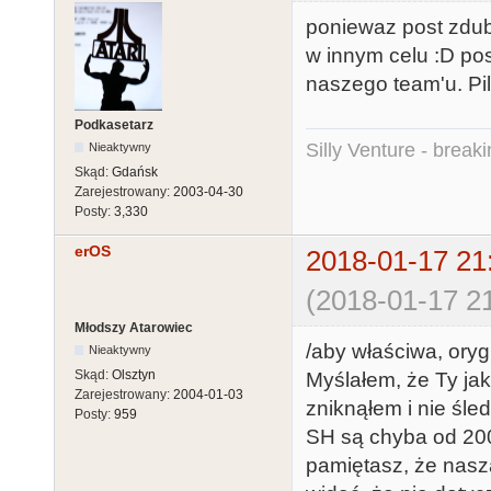
poniewaz post zdubl
w innym celu :D po
naszego team'u. Pi
Podkasetarz
Silly Venture - break
Nieaktywny
Skąd:
Gdańsk
Zarejestrowany:
2003-04-30
Posty:
3,330
erOS
2018-01-17 21
(2018-01-17 21
Młodszy Atarowiec
/aby właściwa, oryg
Nieaktywny
Skąd:
Olsztyn
Myślałem, że Ty ja
Zarejestrowany:
2004-01-03
zniknąłem i nie śled
Posty:
959
SH są chyba od 2009
pamiętasz, że nasza