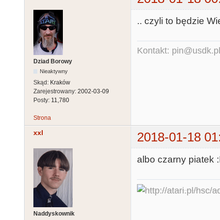
.. czyli to będzie Wi
Kontakt: pin@usdk.p
Dziad Borowy
Nieaktywny
Skąd:
Kraków
Zarejestrowany:
2002-03-09
Posty:
11,780
Strona
xxl
2018-01-18 01
albo czarny piatek 
Naddyskownik