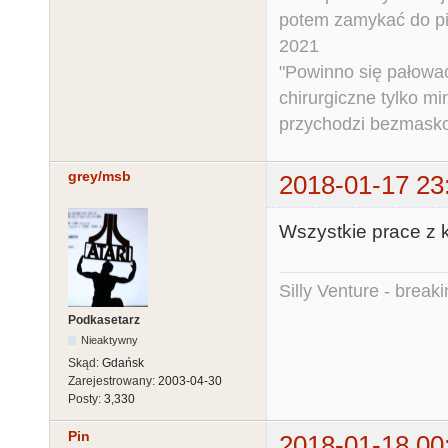
potem zamykać do pi
2021
"Powinno się pałować 
chirurgiczne tylko mi
przychodzi bezmaskow
grey/msb
2018-01-17 23
Wszystkie prace z k
Silly Venture - break
Podkasetarz
Nieaktywny
Skąd:
Gdańsk
Zarejestrowany:
2003-04-30
Posty:
3,330
Pin
2018-01-18 00