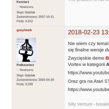
Kasetarz
Nieaktywny
Skąd:
Gdańsk
Zarejestrowany:
2007-10-21
Posty:
4,412
grey/msb
2018-02-23 13
Nie wiem czy temat 
się finalne wersje 
Zwycięskie demo
B
Vortex w kategorii
A
Podkasetarz
Nieaktywny
https://www.youtu
Skąd:
Gdańsk
Zarejestrowany:
2003-04-30
Oraz gra na Atari 
Posty:
3,330
https://www.yout
Silly Venture - break