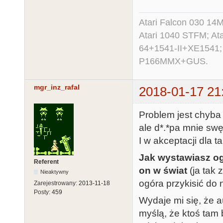
Atari Falcon 030 1
Atari 1040 STFM; A
64+1541-II+XE1541;
P166MMX+GUS.
mgr_inz_rafal
2018-01-17 21
Problem jest chyba 
ale d*.*pa mnie swę
I w akceptacji dla t
Jak wystawiasz ogr
Referent
on w świat
(ja tak 
Nieaktywny
ogóra przykisić do 
Zarejestrowany:
2013-11-18
Posty:
459
Wydaje mi się, że a
myślą, że ktoś tam b