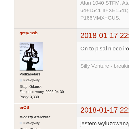
Atari 1040 STFM; A
64+1541-II+XE1541;
P166MMX+GUS.
grey/msb
2018-01-17 22
On to pisal nieco ir
Silly Venture - break
Podkasetarz
Nieaktywny
Skąd:
Gdańsk
Zarejestrowany:
2003-04-30
Posty:
3,330
erOS
2018-01-17 22
Młodszy Atarowiec
jestem wyluzowaną 
Nieaktywny