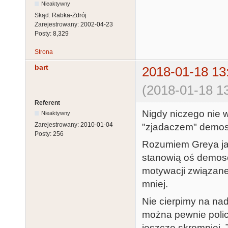
Nieaktywny
Skąd:
Rabka-Zdrój
Zarejestrowany:
2002-04-23
Posty:
8,329
Strona
bart
2018-01-18 13
(2018-01-18 13
Referent
Nigdy niczego nie 
Nieaktywny
Zarejestrowany:
2010-01-04
"zjadaczem" demosc
Posty:
256
Rozumiem Greya jak
stanowią oś demosce
motywacji związanej
mniej.
Nie cierpimy na na
można pewnie polic
jeszcze skromniej. 