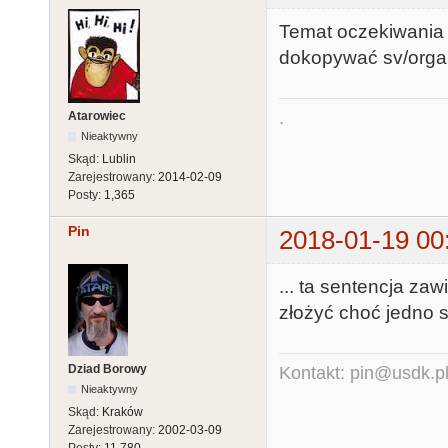
Temat oczekiwania 
dokopywać sv/organ
.
Atarowiec
Nieaktywny
Skąd:
Lublin
Zarejestrowany:
2014-02-09
Posty:
1,365
Pin
2018-01-19 00
... ta sentencja zaw
złożyć choć jedno
Dziad Borowy
Kontakt: pin@usdk.p
Nieaktywny
Skąd:
Kraków
Zarejestrowany:
2002-03-09
Posty:
11,780