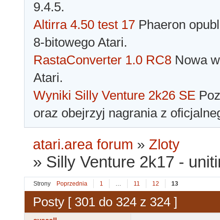
9.4.5.
Altirra 4.50 test 17
Phaeron opubli
8-bitowego Atari.
RastaConverter 1.0 RC8
Nowa wer
Atari.
Wyniki Silly Venture 2k26 SE
Pozn
oraz obejrzyj nagrania z oficjaln
atari.area forum
»
Zloty
»
Silly Venture 2k17 - unit
Strony
Poprzednia
1
…
11
12
13
Posty [ 301 do 324 z 324 ]