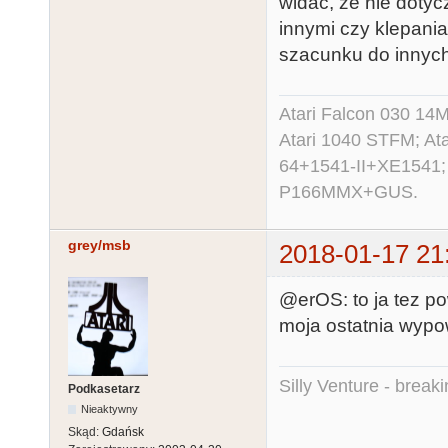
widać, że nie dotyc
innymi czy klepania
szacunku do innych
Atari Falcon 030 1
Atari 1040 STFM; A
64+1541-II+XE1541;
P166MMX+GUS.
grey/msb
2018-01-17 21
@erOS: to ja tez po
moja ostatnia wypo
Silly Venture - break
Podkasetarz
Nieaktywny
Skąd:
Gdańsk