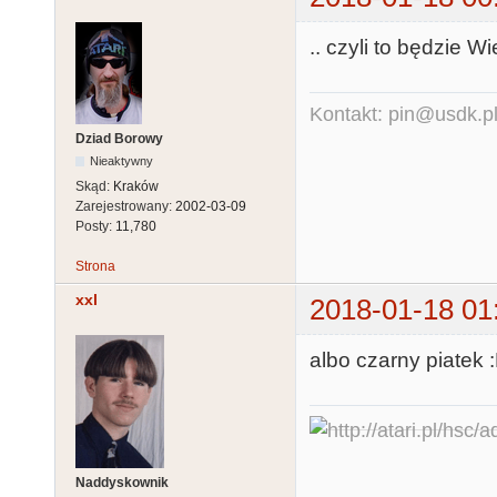
.. czyli to będzie Wi
Kontakt: pin@usdk.p
Dziad Borowy
Nieaktywny
Skąd:
Kraków
Zarejestrowany:
2002-03-09
Posty:
11,780
Strona
xxl
2018-01-18 01
albo czarny piatek 
Naddyskownik