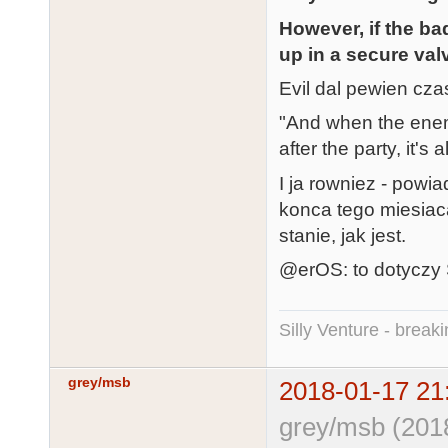
However, if the b
up in a secure valv
Evil dal pewien cz
"And when the enemy
after the party, it's
I ja rowniez - powi
konca tego miesia
stanie, jak jest.
@erOS: to dotyczy
Silly Venture - break
grey/msb
2018-01-17 21
grey/msb (201