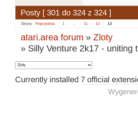
Posty [ 301 do 324 z 324 ]
Strony
Poprzednia
1
…
11
12
13
atari.area forum
»
Zloty
»
Silly Venture 2k17 - uniting
Currently installed
7 official extens
Wygenero