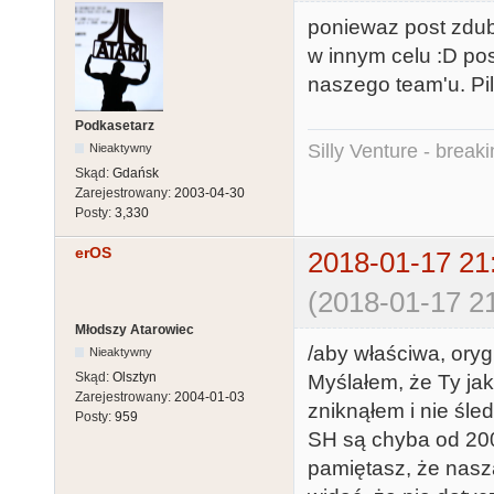
poniewaz post zdubl
w innym celu :D po
naszego team'u. Pi
Podkasetarz
Silly Venture - break
Nieaktywny
Skąd:
Gdańsk
Zarejestrowany:
2003-04-30
Posty:
3,330
erOS
2018-01-17 21
(2018-01-17 21
Młodszy Atarowiec
/aby właściwa, oryg
Nieaktywny
Skąd:
Olsztyn
Myślałem, że Ty ja
Zarejestrowany:
2004-01-03
zniknąłem i nie śled
Posty:
959
SH są chyba od 2009
pamiętasz, że nasza