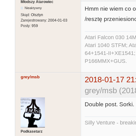
Młodszy Atarowiec
Hmm nie wiem co on 
Nieaktywny
Skąd:
Olsztyn
/resztę przeniesiono
Zarejestrowany:
2004-01-03
Posty:
959
Atari Falcon 030 1
Atari 1040 STFM; A
64+1541-II+XE1541;
P166MMX+GUS.
grey/msb
2018-01-17 21
grey/msb (201
Double post. Sorki. 
Silly Venture - break
Podkasetarz