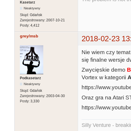
Kasetarz
Nieaktywny
Skąd:
Gdańsk
Zarejestrowany:
2007-10-21
Posty:
4,412
grey/msb
2018-02-23 13
Nie wiem czy temat 
się finalne wersje 
Zwycięskie demo
B
Vortex w kategorii
A
Podkasetarz
Nieaktywny
https://www.youtu
Skąd:
Gdańsk
Zarejestrowany:
2003-04-30
Oraz gra na Atari 
Posty:
3,330
https://www.yout
Silly Venture - break