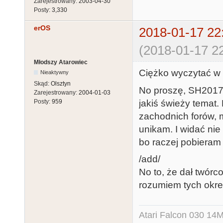
Zarejestrowany:
2003-04-30
Posty:
3,330
erOS
2018-01-17 22
(2018-01-17 22
Młodszy Atarowiec
Ciężko wyczytać w t
Nieaktywny
Skąd:
Olsztyn
No proszę, SH2017.
Zarejestrowany:
2004-01-03
jakiś świeży temat.
Posty:
959
zachodnich forów, 
unikam. I widać ni
bo raczej pobieram
/add/
No to, że dał twórco
rozumiem tych określ
Atari Falcon 030 1