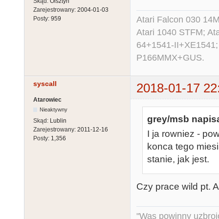
Skąd:
Olsztyn
Zarejestrowany:
2004-01-03
Atari Falcon 030 1
Posty:
959
Atari 1040 STFM; A
64+1541-II+XE1541;
P166MMX+GUS.
syscall
2018-01-17 22
Atarowiec
Nieaktywny
grey/msb napisa
Skąd:
Lublin
Zarejestrowany:
2011-12-16
I ja rowniez - p
Posty:
1,356
konca tego mies
stanie, jak jest.
Czy prace wild pt. A
"Was powinny uzbroj