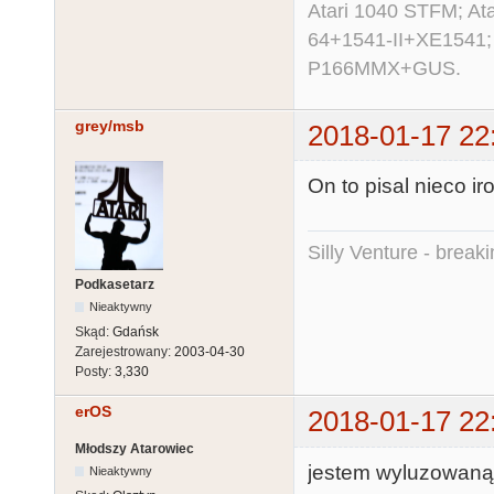
Atari 1040 STFM; A
64+1541-II+XE1541;
P166MMX+GUS.
grey/msb
2018-01-17 22
On to pisal nieco ir
Silly Venture - break
Podkasetarz
Nieaktywny
Skąd:
Gdańsk
Zarejestrowany:
2003-04-30
Posty:
3,330
erOS
2018-01-17 22
Młodszy Atarowiec
jestem wyluzowaną 
Nieaktywny