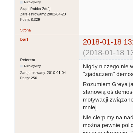
Nieaktywny
Skąd:
Rabka-Zdrój
Zarejestrowany:
2002-04-23
Posty:
8,329
Strona
bart
2018-01-18 13
(2018-01-18 13
Referent
Nigdy niczego nie 
Nieaktywny
Zarejestrowany:
2010-01-04
"zjadaczem" demosc
Posty:
256
Rozumiem Greya jak
stanowią oś demosce
motywacji związanej
mniej.
Nie cierpimy na na
można pewnie polic
jeszcze skromniej. 