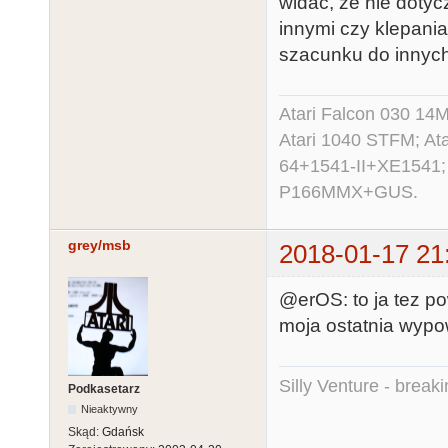
widać, że nie dotyc
innymi czy klepania
szacunku do innych
Atari Falcon 030 1
Atari 1040 STFM; A
64+1541-II+XE1541;
P166MMX+GUS.
grey/msb
2018-01-17 21
@erOS: to ja tez po
moja ostatnia wypo
Silly Venture - break
Podkasetarz
Nieaktywny
Skąd:
Gdańsk