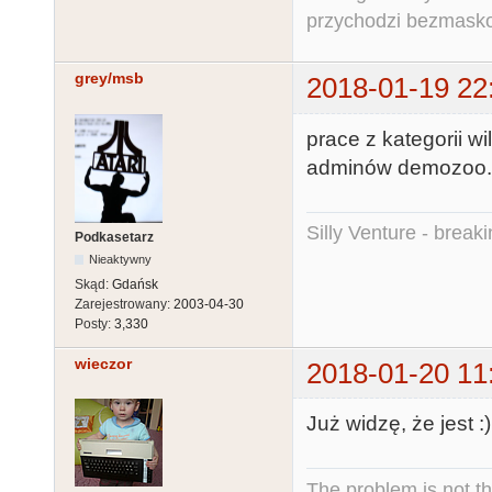
przychodzi bezmaskow
grey/msb
2018-01-19 22
prace z kategorii w
adminów demozoo. p
Silly Venture - break
Podkasetarz
Nieaktywny
Skąd:
Gdańsk
Zarejestrowany:
2003-04-30
Posty:
3,330
wieczor
2018-01-20 11
Już widzę, że jest :)
The problem is not th