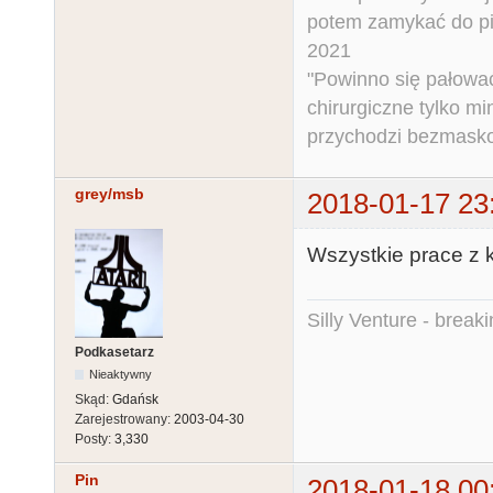
potem zamykać do pi
2021
"Powinno się pałować 
chirurgiczne tylko mi
przychodzi bezmaskow
grey/msb
2018-01-17 23
Wszystkie prace z k
Silly Venture - break
Podkasetarz
Nieaktywny
Skąd:
Gdańsk
Zarejestrowany:
2003-04-30
Posty:
3,330
Pin
2018-01-18 00