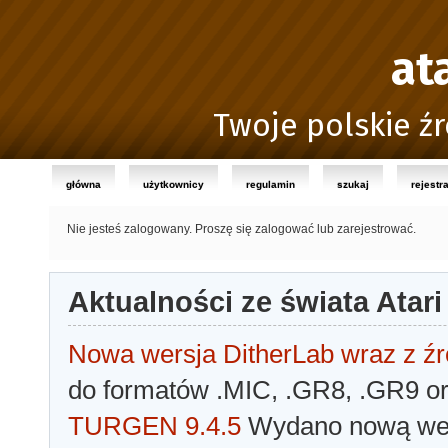
at
Twoje polskie źr
główna
użytkownicy
regulamin
szukaj
rejestr
Nie jesteś zalogowany.
Proszę się zalogować lub zarejestrować.
Aktualności ze świata Atari
Nowa wersja DitherLab wraz z źr
do formatów .MIC, .GR8, .GR9 o
TURGEN 9.4.5
Wydano nową wer