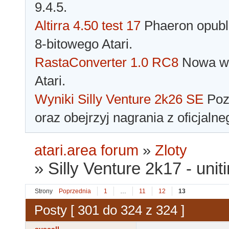
9.4.5.
Altirra 4.50 test 17
Phaeron opubli
8-bitowego Atari.
RastaConverter 1.0 RC8
Nowa wer
Atari.
Wyniki Silly Venture 2k26 SE
Pozn
oraz obejrzyj nagrania z oficjaln
atari.area forum
»
Zloty
»
Silly Venture 2k17 - unit
Strony
Poprzednia
1
…
11
12
13
Posty [ 301 do 324 z 324 ]