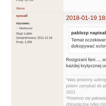
Strona
syscall
2018-01-19 18
Atarowiec
Nieaktywny
pablozp napisał
Skąd:
Lublin
Zarejestrowany:
2011-12-16
Temat oczekiwani
Posty:
1,356
dokopywać sv/org
Rozgrzani fani ....
każdej krytycznej u
"Was powinny uzbroj
potem zamykać do pi
2021
"Powinno się pałować 
chirurgiczne tylko mi