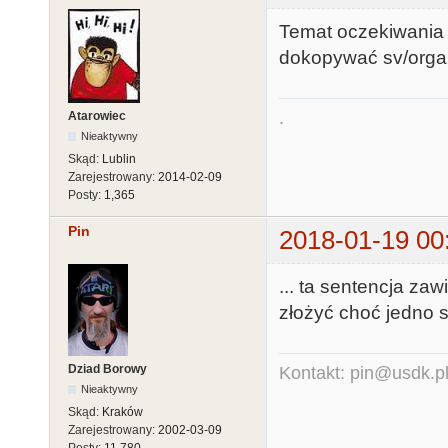
Temat oczekiwania 
dokopywać sv/organ
.
Atarowiec
Nieaktywny
Skąd:
Lublin
Zarejestrowany:
2014-02-09
Posty:
1,365
Pin
2018-01-19 00
... ta sentencja zaw
złożyć choć jedno
Dziad Borowy
Kontakt: pin@usdk.p
Nieaktywny
Skąd:
Kraków
Zarejestrowany:
2002-03-09
Posty:
11,780