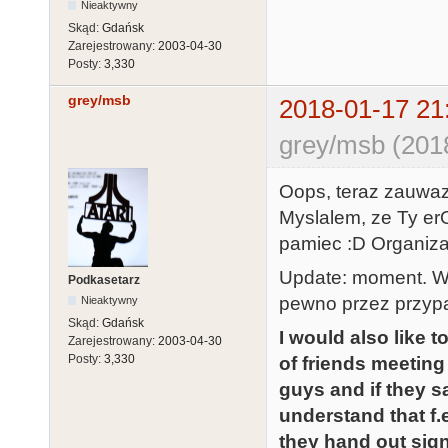
Nieaktywny
Skąd:
Gdańsk
Zarejestrowany:
2003-04-30
Posty:
3,330
grey/msb
2018-01-17 21
grey/msb (201
Oops, teraz zauwazy
Myslalem, ze Ty er
pamiec :D Organiza
Update: moment. Wid
Podkasetarz
pewno przez przypad
Nieaktywny
Skąd:
Gdańsk
I would also like 
Zarejestrowany:
2003-04-30
Posty:
3,330
of friends meeting
guys and if they say
understand that f.
they hand out sign