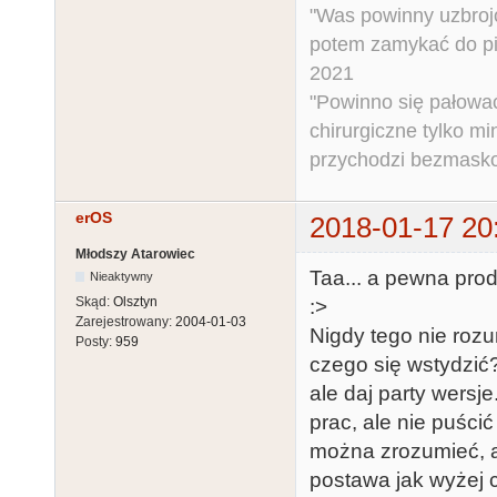
"Was powinny uzbroj
potem zamykać do pi
2021
"Powinno się pałować 
chirurgiczne tylko mi
przychodzi bezmaskow
erOS
2018-01-17 20
Młodszy Atarowiec
Taa... a pewna pro
Nieaktywny
Skąd:
Olsztyn
:>
Zarejestrowany:
2004-01-03
Nigdy tego nie rozu
Posty:
959
czego się wstydzić
ale daj party wersj
prac, ale nie puścić
można zrozumieć, ale
postawa jak wyżej 