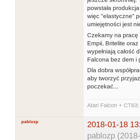
powstała produkcja
więc "elastyczne" p
umiejętności jest n
Czekamy na pracę T
Empii, Britelite or
wypełniają całość 
Falcona bez dem i 
Dla dobra współprac
aby tworzyć przyjaz
poczekać...
Atari Falcon + CT63;
pablozp
2018-01-18 13
pablozp (2018-