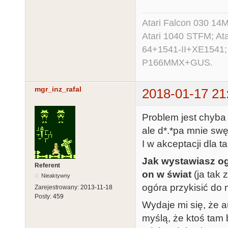
Atari Falcon 030 1
Atari 1040 STFM; A
64+1541-II+XE1541;
P166MMX+GUS.
mgr_inz_rafal
2018-01-17 21
Problem jest chyba 
ale d*.*pa mnie swę
I w akceptacji dla t
Jak wystawiasz ogr
Referent
on w świat
(ja tak 
Nieaktywny
ogóra przykisić do 
Zarejestrowany:
2013-11-18
Posty:
459
Wydaje mi się, że a
myślą, że ktoś tam b