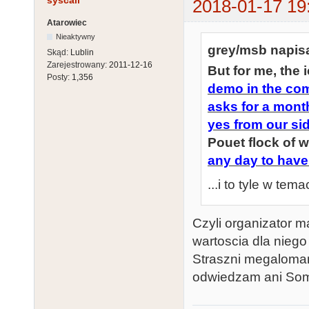
syscall
2018-01-17 19
Atarowiec
Nieaktywny
grey/msb napisa
Skąd:
Lublin
Zarejestrowany:
2011-12-16
But for me, the 
Posty:
1,356
demo in the com
asks for a month
yes from our sid
Pouet flock of 
any day to have 
...i to tyle w tema
Czyli organizator m
wartoscia dla niego
Straszni megalomani
odwiedzam ani Somm