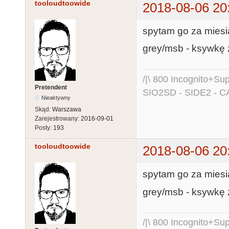
tooloudtoowide
2018-08-06 20
spytam go za miesi
grey/msb - ksywkę 
/|\ 800 Incognito+S
Pretendent
SIO2SD - SIDE2 - C
Nieaktywny
Skąd:
Warszawa
Zarejestrowany:
2016-09-01
Posty:
193
tooloudtoowide
2018-08-06 20
spytam go za miesi
grey/msb - ksywkę 
/|\ 800 Incognito+S