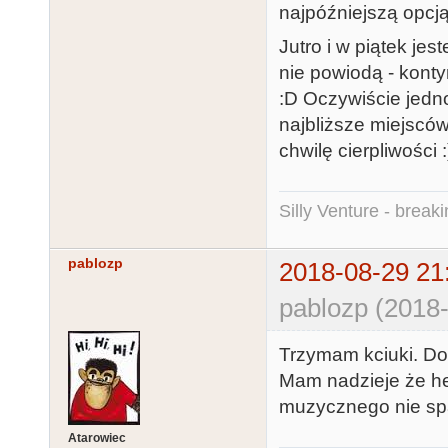
najpóźniejszą opcj
Jutro i w piątek je
nie powiodą - kont
:D Oczywiście jed
najbliższe miejscó
chwilę cierpliwości :
Silly Venture - break
pablozp
2018-08-29 21
pablozp (2018-
Trzymam kciuki. Do
Mam nadzieje że he
muzycznego nie spa
Atarowiec