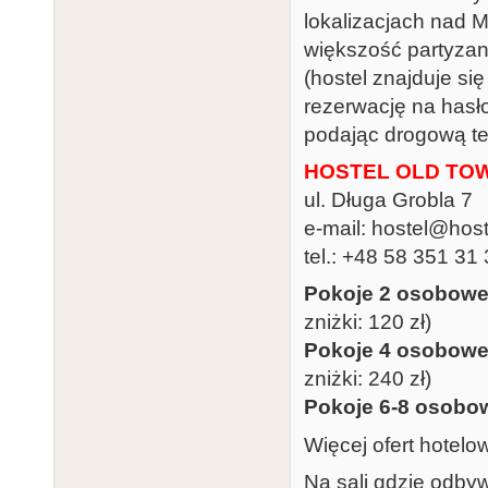
lokalizacjach nad M
większość partyzan
(hostel znajduje si
rezerwację na hasł
podając drogową te
HOSTEL OLD TO
ul. Długa Grobla 7
e-mail: hostel@host
tel.: +48 58 351 31
Pokoje 2 osobow
zniżki: 120 zł)
Pokoje 4 osobow
zniżki: 240 zł)
Pokoje 6-8 osobo
Więcej ofert hotel
Na sali gdzie odbyw