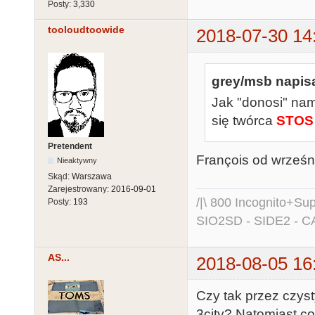
Posty:
3,330
tooloudtoowide
2018-07-30 14
grey/msb napisa
Jak "donosi" nam
się twórca
STOS 
Pretendent
François od wrześn
Nieaktywny
Skąd:
Warszawa
Zarejestrowany:
2016-09-01
/|\ 800 Incognito+S
Posty:
193
SIO2SD - SIDE2 - C
AS...
2018-08-05 16
Czy tak przez czys
3city? Natomiast c