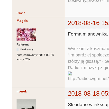
LostParty.pl/2027/
-
h
Strona
Magda
2018-08-16 15
Forma mianownika j
Referent
Wyszłam z koszmaru,
Nieaktywny
"Im bardziej społecz
Zarejestrowany:
2017-03-25
Posty:
239
którzy ją głoszą." - 
Radio z muzyką z gi
ironek
2018-08-18 05
Składane w inksca