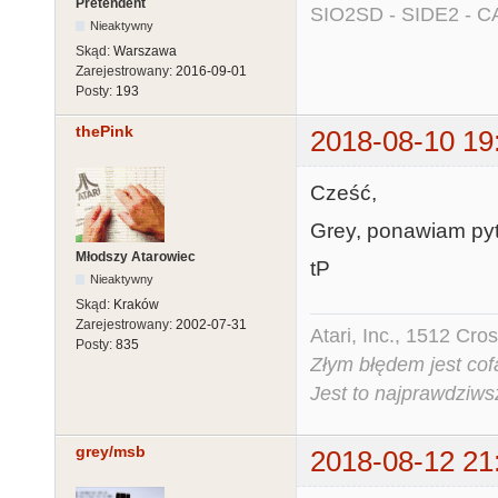
Pretendent
SIO2SD - SIDE2 - C
Nieaktywny
Skąd:
Warszawa
Zarejestrowany:
2016-09-01
Posty:
193
thePink
2018-08-10 19
Cześć,
Grey, ponawiam pyt
Młodszy Atarowiec
tP
Nieaktywny
Skąd:
Kraków
Zarejestrowany:
2002-07-31
Atari, Inc., 1512 Cr
Posty:
835
Złym błędem jest cof
Jest to najprawdziws
grey/msb
2018-08-12 21