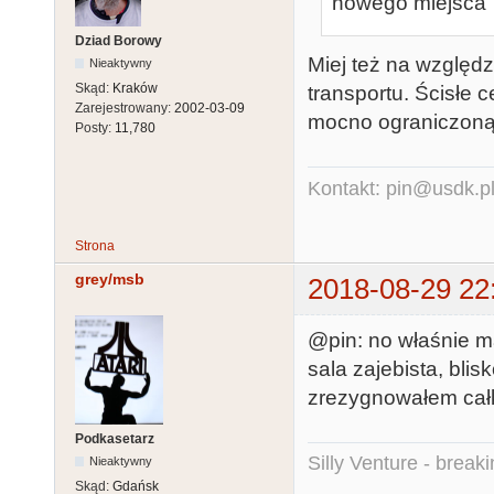
nowego miejsca
Dziad Borowy
Miej też na względz
Nieaktywny
Skąd:
Kraków
transportu. Ścisłe
Zarejestrowany:
2002-03-09
mocno ograniczoną
Posty:
11,780
Kontakt: pin@usdk.p
Strona
grey/msb
2018-08-29 22
@pin: no właśnie m
sala zajebista, blis
zrezygnowałem cał
Podkasetarz
Silly Venture - break
Nieaktywny
Skąd:
Gdańsk