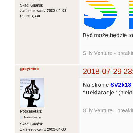
Skąd:
Gdańsk
Zarejestrowany:
2003-04-30
Posty:
3,330
Być może będzie to
Silly Venture - break
grey/msb
2018-07-29 23
Na stronie
SV2k18
"Deklaracje"
(niekt
Silly Venture - break
Podkasetarz
Nieaktywny
Skąd:
Gdańsk
Zarejestrowany:
2003-04-30