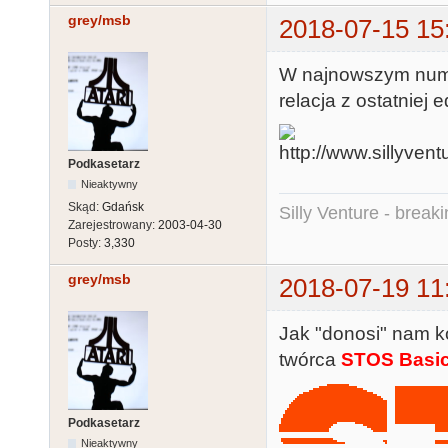
grey/msb
2018-07-15 15
W najnowszym nu
relacja z ostatniej e
Podkasetarz
Nieaktywny
Skąd:
Gdańsk
Silly Venture - break
Zarejestrowany:
2003-04-30
Posty:
3,330
grey/msb
2018-07-19 11
Jak "donosi" nam k
twórca
STOS Basi
Podkasetarz
Nieaktywny