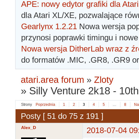
APE: nowy edytor grafiki dla Atari
dla Atari XL/XE, pozwalające rów
Gearlynx 1.2.21
Nowa wersja popu
przynosi poprawki timingu i nowe
Nowa wersja DitherLab wraz z źr
do formatów .MIC, .GR8, .GR9 o
atari.area forum
»
Zloty
»
Silly Venture 2k18 - 10t
Strony
Poprzednia
1
2
3
4
5
…
8
Na
Posty [ 51 do 75 z 191 ]
Alex_D
2018-07-04 09