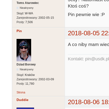
Toms Atarowiec
Ktoś coś?
Nieaktywny
Skąd:
W-WA
Pin pewnie wie :P
Zarejestrowany:
2002-05-15
Posty:
7,506
Pin
2018-08-05 22
A co niby mam wied
Kontakt: pin@usdk.p
Dziad Borowy
Nieaktywny
Skąd:
Kraków
Zarejestrowany:
2002-03-09
Posty:
11,780
Strona
Duddie
2018-08-06 18