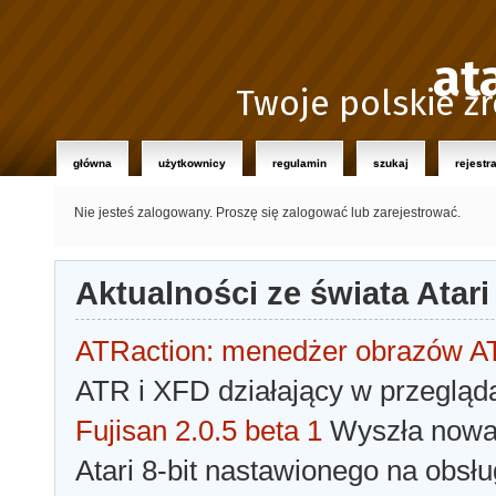
at
Twoje polskie źr
główna
użytkownicy
regulamin
szukaj
rejestr
Nie jesteś zalogowany.
Proszę się zalogować lub zarejestrować.
Aktualności ze świata Atari
ATRaction: menedżer obrazów 
ATR i XFD działający w przegląda
Fujisan 2.0.5 beta 1
Wyszła nowa 
Atari 8-bit nastawionego na obsłu