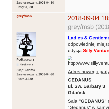
Zarejestrowany:
2003-04-30
Posty:
3,330
grey/msb
2018-09-04 18
grey/msb (201
Ladies & Gentlem
odpowiedniej miejsc
edycja
Silly Ventur
Podkasetarz
Nieaktywny
Skąd:
Gdańsk
Adres nowego party
Zarejestrowany:
2003-04-30
Posty:
3,330
GEDANUS
ul. Św. Barbary 3
Gdańsk
Sala
"GEDANUS"
m
"Gedanus" w samym