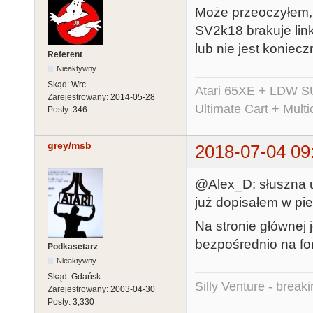
Może przeoczyłem, 
SV2k18 brakuje link
lub nie jest koniecz
Referent
Nieaktywny
Skąd:
Wrc
Atari 65XE + LDW S
Zarejestrowany:
2014-05-28
Ultimate Cart + Multi
Posty:
346
grey/msb
2018-07-04 09
@Alex_D: słuszna uw
już dopisałem w pi
Na stronie głównej 
bezpośrednio na fo
Podkasetarz
Nieaktywny
Skąd:
Gdańsk
Silly Venture - break
Zarejestrowany:
2003-04-30
Posty:
3,330