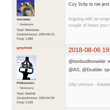
Czy 3city to nie jes
Arguing with an engine
Atarowiec
couple of hours you rea
Nieaktywny
Skąd:
Warszawa
Zarejestrowany:
2004-09-10
Posty:
1,960
grey/msb
2018-08-06 19
@tooloudtoowide: w
@AS, @Duddie: spoko
Podkasetarz
Silly Venture - break
Nieaktywny
Skąd:
Gdańsk
Zarejestrowany:
2003-04-30
Posty:
3,330