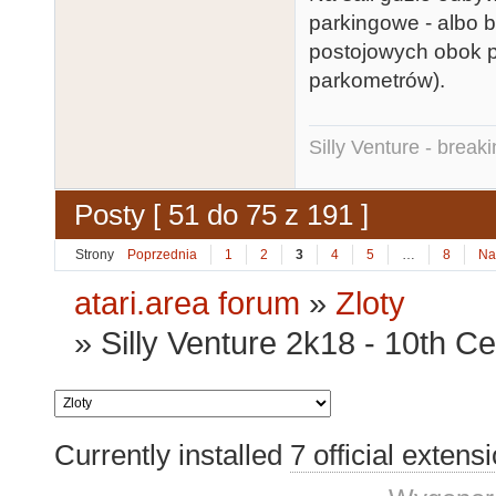
parkingowe - albo 
postojowych obok p
parkometrów).
Silly Venture - break
Posty [ 51 do 75 z 191 ]
Strony
Poprzednia
1
2
3
4
5
…
8
Na
atari.area forum
»
Zloty
»
Silly Venture 2k18 - 10th Ce
Currently installed
7 official extens