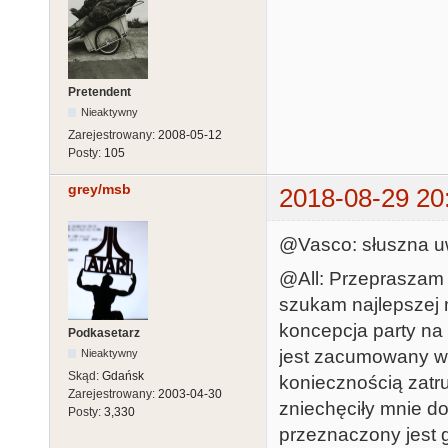
Pretendent
Nieaktywny
Zarejestrowany:
2008-05-12
Posty:
105
grey/msb
2018-08-29 20
@Vasco: słuszna uw
@All: Przepraszam 
szukam najlepszej m
koncepcja party na 
Podkasetarz
jest zacumowany w 
Nieaktywny
Skąd:
Gdańsk
koniecznością zatru
Zarejestrowany:
2003-04-30
zniechęciły mnie d
Posty:
3,330
przeznaczony jest 