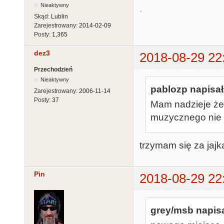
Nieaktywny
.
Skąd:
Lublin
Zarejestrowany:
2014-02-09
Posty:
1,365
dez3
2018-08-29 22
Przechodzień
Nieaktywny
pablozp napisał
Zarejestrowany:
2006-11-14
Posty:
37
Mam nadzieje że
muzycznego nie s
trzymam się za jajk
Pin
2018-08-29 22
grey/msb napisa