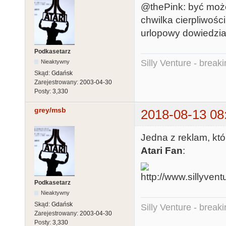
@thePink: być może
chwilka cierpliwośc
urlopowy dowiedzia
Podkasetarz
Silly Venture - break
Nieaktywny
Skąd:
Gdańsk
Zarejestrowany:
2003-04-30
Posty:
3,330
grey/msb
2018-08-13 08
Jedna z reklam, kt
Atari Fan
:
Podkasetarz
Nieaktywny
Skąd:
Gdańsk
Silly Venture - break
Zarejestrowany:
2003-04-30
Posty:
3,330