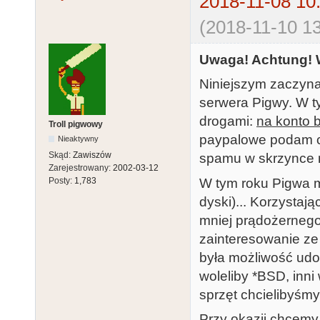
2018-11-08 10
(2018-11-10 13
Uwaga! Achtung! 
Niniejszym zaczyna
serwera Pigwy. W t
drogami:
na konto 
Troll pigwowy
paypalowe podam c
Nieaktywny
Skąd:
Zawiszów
spamu w skrzynce m
Zarejestrowany:
2002-03-12
W tym roku Pigwa mia
Posty:
1,783
dyski)... Korzystaj
mniej prądożernego 
zainteresowanie ze
była możliwość udos
woleliby *BSD, inni 
sprzęt chcielibyśmy
Przy okazji chcemy 