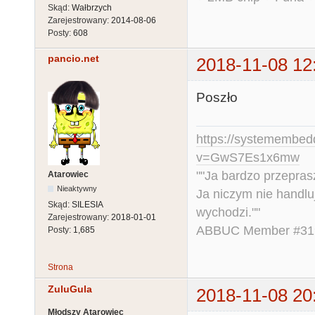
Skąd:
Wałbrzych
Zarejestrowany:
2014-08-06
Posty:
608
pancio.net
2018-11-08 12
Poszło
https://systemembed
v=GwS7Es1x6mw
""Ja bardzo przepra
Atarowiec
Nieaktywny
Ja niczym nie handlu
Skąd:
SILESIA
wychodzi.""
Zarejestrowany:
2018-01-01
ABBUC Member #319.
Posty:
1,685
Strona
ZuluGula
2018-11-08 20
Młodszy Atarowiec