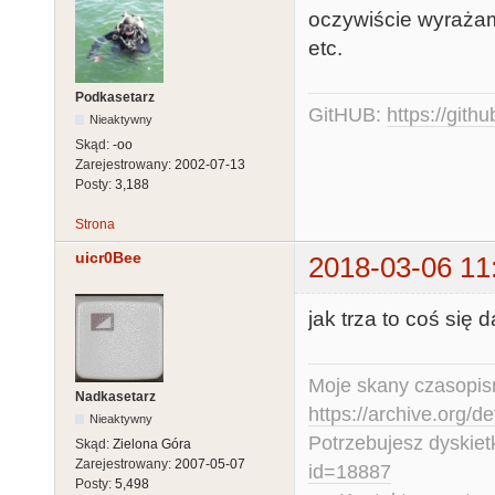
oczywiście wyrażam
etc.
Podkasetarz
GitHUB:
https://gith
Nieaktywny
Skąd:
-oo
Zarejestrowany:
2002-07-13
Posty:
3,188
Strona
uicr0Bee
2018-03-06 11
jak trza to coś się d
Moje skany czasopism
Nadkasetarz
https://archive.org/d
Nieaktywny
Potrzebujesz dyskiet
Skąd:
Zielona Góra
Zarejestrowany:
2007-05-07
id=18887
Posty:
5,498