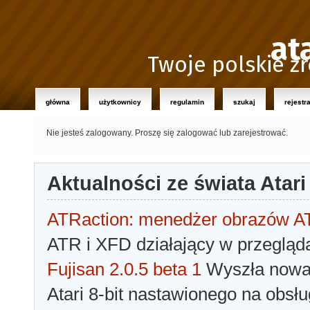
at
Twoje polskie źr
główna
użytkownicy
regulamin
szukaj
rejestr
Nie jesteś zalogowany.
Proszę się zalogować lub zarejestrować.
Aktualności ze świata Atari
ATRaction: menedżer obrazów 
ATR i XFD działający w przegląda
Fujisan 2.0.5 beta 1
Wyszła nowa 
Atari 8-bit nastawionego na obsłu