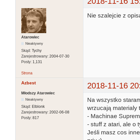
2018-11-16 15
Nie szalejcie z opi
Atarowiec
Nieaktywny
Skąd:
Tychy
Zarejestrowany:
2004-07-30
Posty:
1,131
Strona
Azbest
2018-11-16 20
Młodszy Atarowiec
Na wszystko staram 
Nieaktywny
Skąd:
Elblonk
wrzucają materialy
Zarejestrowany:
2002-06-08
- Machinae Suprema
Posty:
817
- stuff z atari, ale 
Jeśli masz cos inne