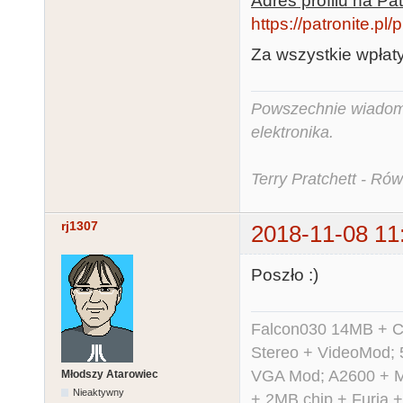
Adres profilu na Pat
https://patronite.pl/
Za wszystkie wpłaty
Powszechnie wiadomo,
elektronika.
Terry Pratchett - Ró
rj1307
2018-11-08 11
Poszło :)
Falcon030 14MB + C
Stereo + VideoMod; 
VGA Mod; A2600 + M
Młodszy Atarowiec
Nieaktywny
+ 2MB chip + Furia 