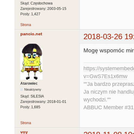
Skąd:
Częstochowa
Zarejestrowany:
2003-05-15
Posty:
1,427
Strona
pancio.net
2018-03-26 19
Mogę wspomóc mirro
https://systemembed
v=GwS7Es1x6mw
""Ja bardzo przepra
Atarowiec
Nieaktywny
Ja niczym nie handlu
Skąd:
SILESIA
wychodzi.""
Zarejestrowany:
2018-01-01
ABBUC Member #319.
Posty:
1,685
Strona
voy