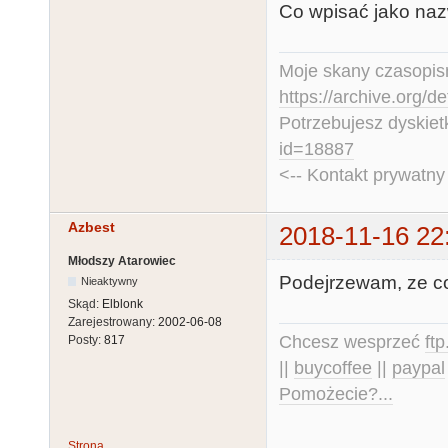
Co wpisać jako na
Moje skany czasopism
https://archive.org/d
Potrzebujesz dyskiet
id=18887
<-- Kontakt prywatn
Azbest
2018-11-16 22
Młodszy Atarowiec
Podejrzewam, ze co
Nieaktywny
Skąd:
Elblonk
Zarejestrowany:
2002-06-08
Chcesz wesprzeć
ft
Posty:
817
||
buycoffee
||
paypal
Pomożecie?...
Strona