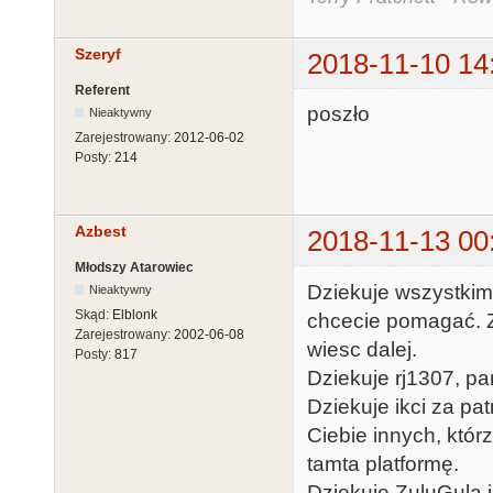
Szeryf
2018-11-10 14
Referent
poszło
Nieaktywny
Zarejestrowany:
2012-06-02
Posty:
214
Azbest
2018-11-13 00
Młodszy Atarowiec
Dziekuje wszystkim, 
Nieaktywny
Skąd:
Elblonk
chcecie pomagać. Z
Zarejestrowany:
2002-06-08
wiesc dalej.
Posty:
817
Dziekuje rj1307, pa
Dziekuje ikci za pa
Ciebie innych, któr
tamta platformę.
Dziekuje ZuluGula i