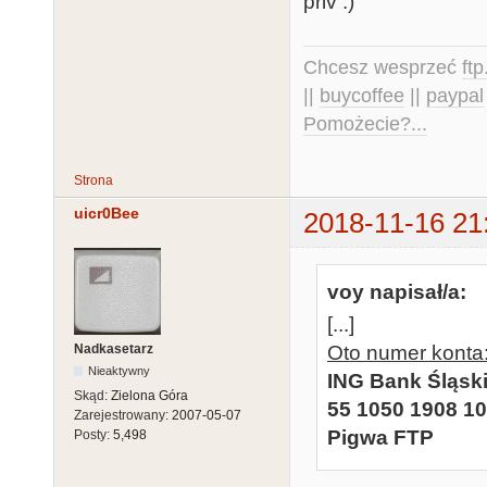
priv :)
Chcesz wesprzeć
ft
||
buycoffee
||
paypal
Pomożecie?...
Strona
uicr0Bee
2018-11-16 21
voy napisał/a:
[...]
Nadkasetarz
Oto numer konta
Nieaktywny
ING Bank Śląski
Skąd:
Zielona Góra
55 1050 1908 1
Zarejestrowany:
2007-05-07
Pigwa FTP
Posty:
5,498