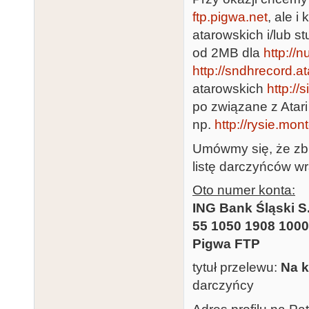
ftp.pigwa.net
, ale i
atarowskich i/lub st
od 2MB dla
http://
http://sndhrecord.at
atarowskich
http://
po związane z Atar
np.
http://rysie.mo
Umówmy się, że zb
listę darczyńców wr
Oto numer konta:
ING Bank Śląski S
55 1050 1908 1000
Pigwa FTP
tytuł przelewu:
Na k
darczyńcy