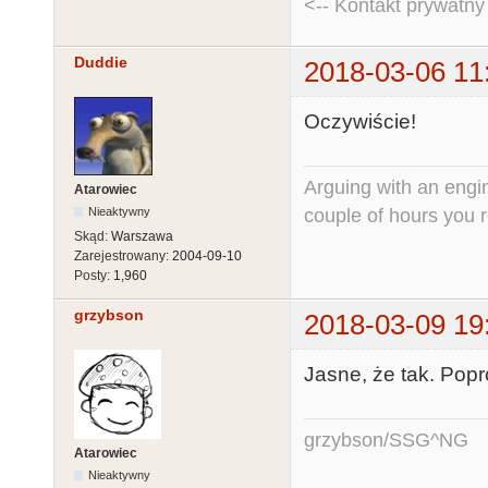
<-- Kontakt prywatn
Duddie
2018-03-06 11
Oczywiście!
Arguing with an engine
Atarowiec
couple of hours you rea
Nieaktywny
Skąd:
Warszawa
Zarejestrowany:
2004-09-10
Posty:
1,960
grzybson
2018-03-09 19
Jasne, że tak. Popr
grzybson/SSG^NG
Atarowiec
Nieaktywny