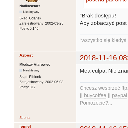
Nadkasetarz
Nieaktywny
"Brak dostępu!
Skąd:
Gdańsk
Aby zobaczyć post
Zarejestrowany:
2002-03-25
Posty:
5,146
"wszystko się kiedyś k
Azbest
2018-11-16 08
Młodszy Atarowiec
Mea culpa. Nie znam
Nieaktywny
Skąd:
Elblonk
Zarejestrowany:
2002-06-08
Chcesz wesprzeć
ft
Posty:
817
||
buycoffee
||
paypal
Pomożecie?...
Strona
lemiel