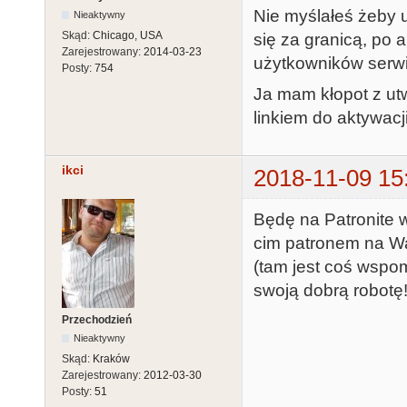
Nie myślałeś żeby 
Nieaktywny
Skąd:
Chicago, USA
się za granicą, po 
Zarejestrowany:
2014-03-23
użytkowników serwi
Posty:
754
Ja mam kłopot z ut
linkiem do aktywacj
ikci
2018-11-09 15
Będę na Patronite w
cim patronem na Was
(tam jest coś wspom
swoją dobrą robotę
Przechodzień
Nieaktywny
Skąd:
Kraków
Zarejestrowany:
2012-03-30
Posty:
51