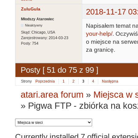
ZuluGula
2018-11-17 03
Młodszy Atarowiec
Napisałem temat n
Nieaktywny
Skąd:
Chicago, USA
your-help/
. Oczywiś
Zarejestrowany:
2014-03-23
o miejsce na serwe
Posty:
754
za granicę.
Posty [ 51 do 75 z 99 ]
Strony
Poprzednia
1
2
3
4
Następna
atari.area forum
»
Miejsca w s
»
Pigwa FTP - zbiórka na kosz
Currently installed
7 official extens