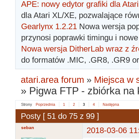
APE: nowy edytor grafiki dla Atari
dla Atari XL/XE, pozwalające rów
Gearlynx 1.2.21
Nowa wersja popu
przynosi poprawki timingu i nowe
Nowa wersja DitherLab wraz z źr
do formatów .MIC, .GR8, .GR9 o
atari.area forum
»
Miejsca w s
»
Pigwa FTP - zbiórka na k
Strony
Poprzednia
1
2
3
4
Następna
Posty [ 51 do 75 z 99 ]
seban
2018-03-06 11