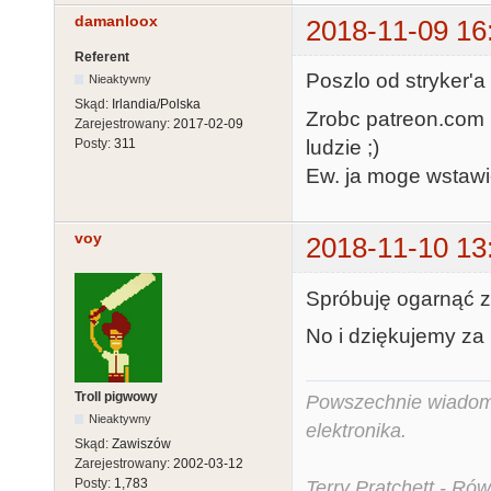
damanloox
2018-11-09 16
Referent
Poszlo od stryker'a
Nieaktywny
Skąd:
Irlandia/Polska
Zrobc patreon.com i
Zarejestrowany:
2017-02-09
ludzie ;)
Posty:
311
Ew. ja moge wstawic
voy
2018-11-10 13
Spróbuję ogarnąć zro
No i dziękujemy za 
Troll pigwowy
Powszechnie wiadomo,
Nieaktywny
elektronika.
Skąd:
Zawiszów
Zarejestrowany:
2002-03-12
Posty:
1,783
Terry Pratchett - Ró