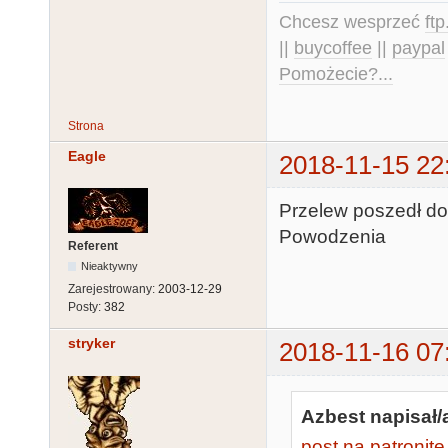
Chcesz wesprzeć
ft
||
buycoffee
||
paypal
Pomożecie?...
Strona
Eagle
2018-11-15 22
Przelew poszedł do 
Powodzenia
Referent
Nieaktywny
Zarejestrowany:
2003-12-29
Posty:
382
stryker
2018-11-16 07
Azbest napisał/
post na patronite