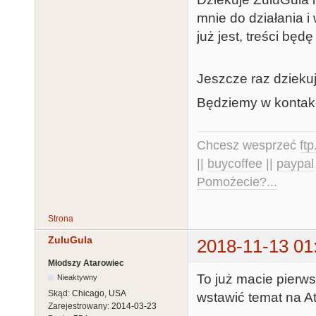
mnie do działania i
już jest, treści będę
Jeszcze raz dzieku
Będziemy w kontakc
Chcesz wesprzeć
ft
||
buycoffee
||
paypal
Pomożecie?...
Strona
ZuluGula
2018-11-13 01
Młodszy Atarowiec
To już macie pierw
Nieaktywny
Skąd:
Chicago, USA
wstawić temat na At
Zarejestrowany:
2014-03-23