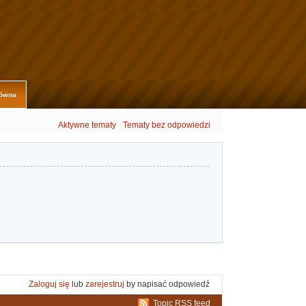
łówna
Aktywne tematy
Tematy bez odpowiedzi
.
Zaloguj się
lub
zarejestruj
by napisać odpowiedź
Topic RSS feed