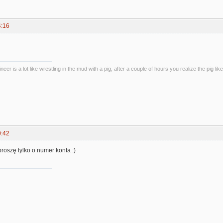
4:16
eer is a lot like wrestling in the mud with a pig, after a couple of hours you realize the pig likes
0:42
proszę tylko o numer konta :)