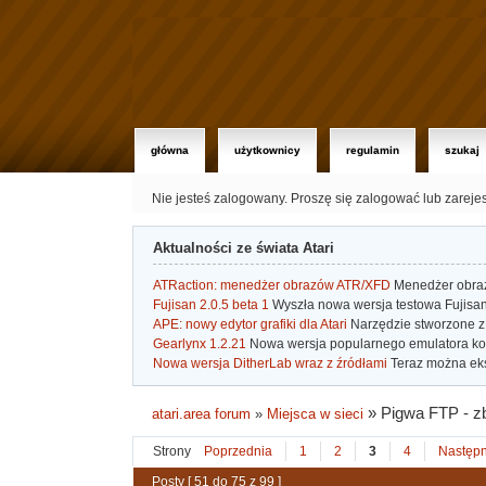
główna
użytkownicy
regulamin
szukaj
Nie jesteś zalogowany.
Proszę się zalogować lub zareje
Aktualności ze świata Atari
ATRaction: menedżer obrazów ATR/XFD
Menedżer obrazó
Fujisan 2.0.5 beta 1
Wyszła nowa wersja testowa Fujisan 
APE: nowy edytor grafiki dla Atari
Narzędzie stworzone z 
Gearlynx 1.2.21
Nowa wersja popularnego emulatora kons
Nowa wersja DitherLab wraz z źródłami
Teraz można eks
»
Pigwa FTP - zb
atari.area forum
»
Miejsca w sieci
Strony
Poprzednia
1
2
3
4
Następ
Posty [ 51 do 75 z 99 ]