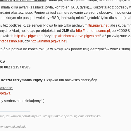
miała kilka awarii (zasilacz, płyta, kontroler RAID, dyski)... Korzystając z potrzeb
ardziej elastycznego. Ponieważ jest zainteresowanie ze strony obecnych i potencj
niektórym nie pasuje i woleliby *BSD, inni wolą mieć "ogródek" tylko dla siebie), ta
y też podkreślić, że serwer Pigwa to nie tylko archiwum
ftp.pigwa.net
, ale i kupa m
anych z Atari, np. lecąc po objętości: od 2MB dla
http://numen.scene.pl
, po +200GB
arowskich
http://sic.pigwa.net
/ czy
http://karinmaxidrive.pigwa.net
/, aż po związane z
ontecassino.eu
/, czy
http://unimor.pigwa.net
/
biórka potrwa do końca roku, a w Nowy Rok podam listę darczyńców wraz z sumą w
S.A.
00 0023 1357 0505
 koszta utrzymania Pigwy
+ ksywka lub nazwisko darczyńcy
atronite:
pl/pigwa
ty serdecznie dziękujemy! :)
, że kamień potrafi myśleć. Na tym fakcie opiera się cała elektronika.
Równoumagicznienie