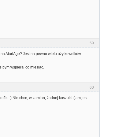
59
u na AtariAge? Jest na pewno wielu użytkowników
e bym wspierał co miesiąc.
60
ilu :) Nie chcę, w zamian, żadnej koszulki (tam jest