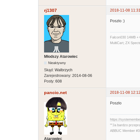
rj1307
2018-11-08 11:3
Poszło :)
Falcon030 14MB + C
MultiCart; ZX Spec
Młodszy Atarowiec
Nieaktywny
Skąd:
Wałbrzych
Zarejestrowany:
2014-08-06
Posty:
608
pancio.net
2018-11-08 12:1
Poszło
https://systememb
""Ja bardzo przepr
ABBUC Member #319
Atarowiec