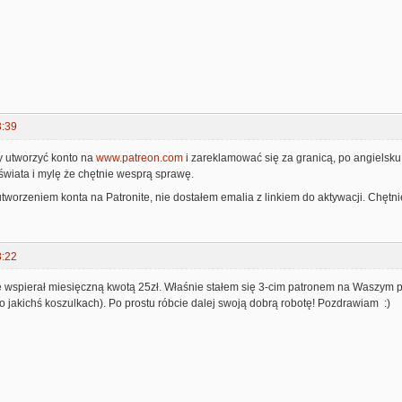
3:39
y utworzyć konto na
www.patreon.com
i zareklamować się za granicą, po angielsk
świata i mylę że chętnie wesprą sprawę.
tworzeniem konta na Patronite, nie dostałem emalia z linkiem do aktywacji. Chętni
8:22
 wspierał miesięczną kwotą 25zł. Właśnie stałem się 3-cim patronem na Waszym prof
 jakichś koszulkach). Po prostu róbcie dalej swoją dobrą robotę! Pozdrawiam :)