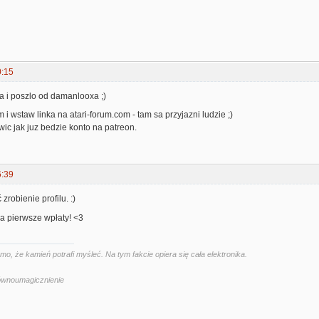
0:15
'a i poszlo od damanlooxa ;)
 i wstaw linka na atari-forum.com - tam sa przyjazni ludzie ;)
ic jak juz bedzie konto na patreon.
6:39
robienie profilu. :)
a pierwsze wpłaty! <3
, że kamień potrafi myśleć. Na tym fakcie opiera się cała elektronika.
Równoumagicznienie