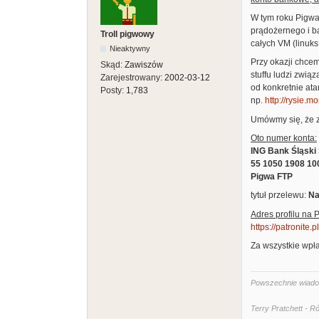
W tym roku Pigwa 
prądożernego i b
Troll pigwowy
całych VM (linuks 
Nieaktywny
Przy okazji chcem
Skąd:
Zawiszów
stuffu ludzi związ
Zarejestrowany:
2002-03-12
od konkretnie at
Posty:
1,783
np.
http://rysie.m
Umówmy się, że z
Oto numer konta:
ING Bank Śląski 
55 1050 1908 10
Pigwa FTP
tytuł przelewu:
Na
Adres profilu na P
https://patronite.
Za wszystkie wpła
Powszechnie wiadomo
Terry Pratchett - 