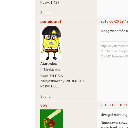
Posty:
1,427
Strona
pancio.net
2018-03-26 19:4
Mogę wspomóc mir
https://systememb
""Ja bardzo przepr
ABBUC Member #319
Atarowiec
Nieaktywny
Skąd:
SILESIA
Zarejestrowany:
2018-01-01
Posty:
1,685
Strona
voy
2018-11-08 10:58
Uwaga! Achtung!
Niniejszym zaczy
konto bankowe, ad