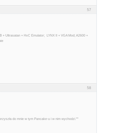
57
 + Ultrasatan + HxC Emulator; LYNX II + VGA Mod; A2600 +
ate
58
przyszła do mnie w tym Pancake-u i w nim wychodzi.""