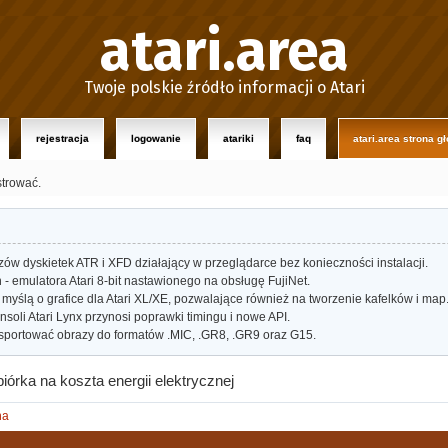
atari.area
Twoje polskie źródło informacji o Atari
rejestracja
logowanie
atariki
faq
atari.area strona g
strować.
w dyskietek ATR i XFD działający w przeglądarce bez konieczności instalacji.
- emulatora Atari 8-bit nastawionego na obsługę FujiNet.
myślą o grafice dla Atari XL/XE, pozwalające również na tworzenie kafelków i map
oli Atari Lynx przynosi poprawki timingu i nowe API.
portować obrazy do formatów .MIC, .GR8, .GR9 oraz G15.
iórka na koszta energii elektrycznej
na