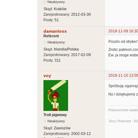
Nieaktywny
Skąd:
Kraków
Zarejestrowany:
2012-03-30
Posty:
51
damanloox
2018-11-09 16:3
Referent
Poszlo od stryker
Nieaktywny
Skąd:
Irlandia/Polska
Zrobc patreon.com
Zarejestrowany:
2017-02-09
Ew. ja moge wstaw
Posty:
311
voy
2018-11-10 13:0
Spróbuję ogarnąć z
No i dziękujemy z
Powszechnie wiadomo
Troll pigwowy
Nieaktywny
Terry Pratchett - 
Skąd:
Zawiszów
Zarejestrowany:
2002-03-12