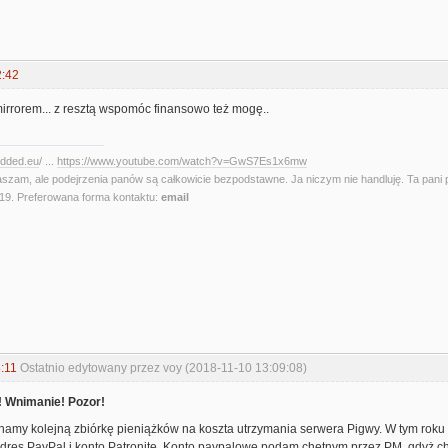
2:42
rorem... z resztą wspomóc finansowo też mogę..
edded.eu
/ ...
https://www.youtube.com/watch?v=GwS7Es1x6mw
aszam, ale podejrzenia panów są całkowicie bezpodstawne. Ja niczym nie handluję. Ta pani 
. Preferowana forma kontaktu:
email
:11
Ostatnio edytowany przez voy (2018-11-10 13:09:08)
 Wnimanie! Pozor!
namy kolejną zbiórkę pieniążków na koszta utrzymania serwera Pigwy. W tym roku
res PayPal i konto Patronite
. Konto paypalowe podam chętnym przez PM, gdyż ch