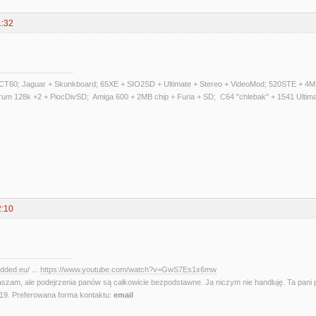
1:32
T60; Jaguar + Skunkboard; 65XE + SIO2SD + Ultimate + Stereo + VideoMod; 520STE + 4MB
trum 128k +2 + PiocDivSD; Amiga 600 + 2MB chip + Furia + SD; C64 "chlebak" + 1541 Ultim
2:10
edded.eu
/ ...
https://www.youtube.com/watch?v=GwS7Es1x6mw
aszam, ale podejrzenia panów są całkowicie bezpodstawne. Ja niczym nie handluję. Ta pani 
. Preferowana forma kontaktu:
email