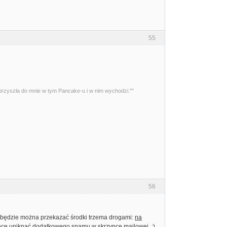
55
przyszła do mnie w tym Pancake-u i w nim wychodzi.""
56
 będzie można przekazać środki trzema drogami:
na
cę uniknąć dodatkowego spamu w skrzynce mailowej. :)