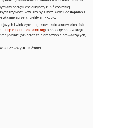
y wymiany sprzętu chcielibyśmy kupić coś mniej
alnych użytkowników, aby była możliwość udostępniania
ki właśnie sprzęt chcielibyśmy kupić.
niejszych i większych projektów około-atarowskich i/lub
 dla
http://sndhrecord.atari.org
/ albo lecąc po przekroju
 Atari jedynie (aż) przez zainteresowania prowadzących,
płat ze wszystkich źródeł.