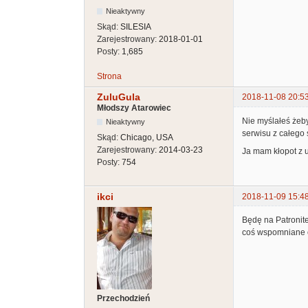
Nieaktywny
Skąd:
SILESIA
Zarejestrowany:
2018-01-01
Posty:
1,685
Strona
ZuluGula
2018-11-08 20:5
Młodszy Atarowiec
Nie myślałeś żeb
Nieaktywny
serwisu z całego 
Skąd:
Chicago, USA
Zarejestrowany:
2014-03-23
Ja mam kłopot z u
Posty:
754
ikci
2018-11-09 15:4
Będę na Patronite
coś wspomniane o
Przechodzień