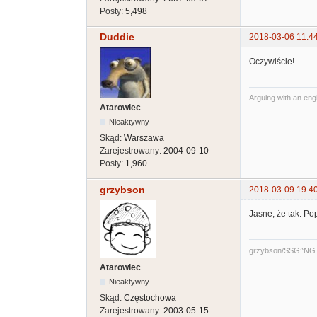
Posty:
5,498
Duddie
2018-03-06 11:4
Oczywiście!
Arguing with an engin
Atarowiec
Nieaktywny
Skąd:
Warszawa
Zarejestrowany:
2004-09-10
Posty:
1,960
grzybson
2018-03-09 19:4
Jasne, że tak. Po
grzybson/SSG^NG
Atarowiec
Nieaktywny
Skąd:
Częstochowa
Zarejestrowany:
2003-05-15