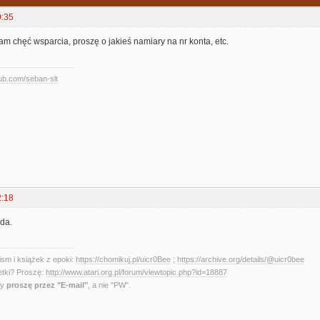
9:35
m chęć wsparcia, proszę o jakieś namiary na nr konta, etc.
hub.com/seban-slt
2:18
 da.
sm i książek z epoki:
https://chomikuj.pl/uicr0Bee
;
https://archive.org/details/@uicr0bee
etki? Proszę:
http://www.atari.org.pl/forum/viewtopic.php?id=18887
ny
proszę przez "E-mail"
, a nie "PW".