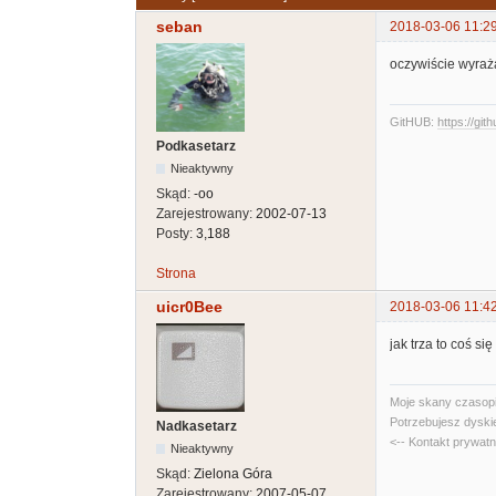
seban
2018-03-06 11:2
oczywiście wyraża
GitHUB:
https://git
Podkasetarz
Nieaktywny
Skąd:
-oo
Zarejestrowany:
2002-07-13
Posty:
3,188
Strona
uicr0Bee
2018-03-06 11:4
jak trza to coś się
Moje skany czasopi
Potrzebujesz dyski
Nadkasetarz
<-- Kontakt prywat
Nieaktywny
Skąd:
Zielona Góra
Zarejestrowany:
2007-05-07