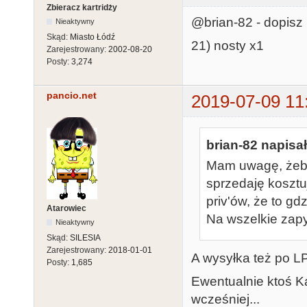
Zbieracz kartridży
@brian-82 - dopisz
Nieaktywny
Skąd:
Miasto Łódź
21) nosty x1
Zarejestrowany:
2002-08-20
Posty:
3,274
pancio.net
2019-07-09 11
brian-82 napisał
Mam uwagę, żeby 
sprzedaję koszt
priv'ów, że to gd
Atarowiec
Na wszelkie zapy
Nieaktywny
Skąd:
SILESIA
Zarejestrowany:
2018-01-01
A wysyłka też po LP
Posty:
1,685
Ewentualnie ktoś K
wcześniej...