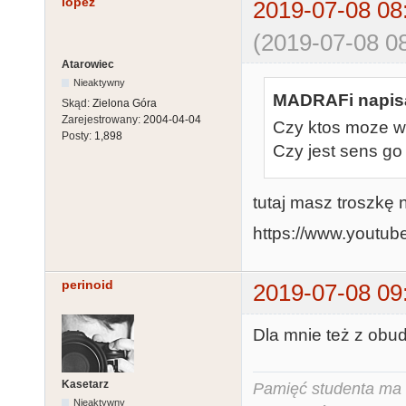
lopez
2019-07-08 08
(2019-07-08 08
Atarowiec
Nieaktywny
MADRAFi napisa
Skąd:
Zielona Góra
Zarejestrowany:
2004-04-04
Czy ktos moze wy
Posty:
1,898
Czy jest sens g
tutaj masz troszkę 
https://www.youtu
perinoid
2019-07-08 09
Dla mnie też z obu
Kasetarz
Pamięć studenta ma c
Nieaktywny