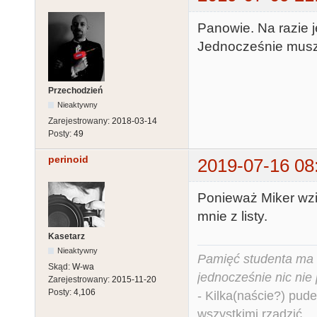
Panowie. Na razie j
Jednocześnie muszę
Przechodzień
Nieaktywny
Zarejestrowany:
2018-03-14
Posty:
49
perinoid
2019-07-16 08
Ponieważ Miker wzi
mnie z listy.
Kasetarz
Nieaktywny
Pamięć studenta ma c
Skąd:
W-wa
jednocześnie nic nie
Zarejestrowany:
2015-11-20
Posty:
4,106
- Kilka(naście?) pude
wszystkimi rządzić.