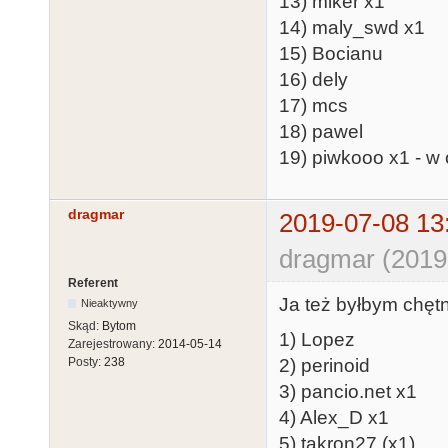
13) miker x1
14) maly_swd x1
15) Bocianu
16) dely
17) mcs
18) pawel
19) piwkooo x1 - w
dragmar
2019-07-08 13
dragmar (2019
Referent
Ja też byłbym chętn
Nieaktywny
Skąd:
Bytom
1) Lopez
Zarejestrowany:
2014-05-14
2) perinoid
Posty:
238
3) pancio.net x1
4) Alex_D x1
5) takron27 (x1)