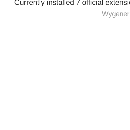
Currently installed
7 official extens
Wygenero