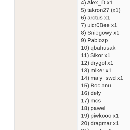
4) Alex_D x1
5) takron27 (x1)
6) arctus x1
7) uicr0Bee x1
8) Sniegowy x1
9) Pablozp
10) qbahusak
11) Sikor x1
12) drygol x1
13) miker x1
14) maly_swd x1
15) Bocianu
16) dely
17) mcs
18) pawel
19) piwkooo x1
20) dragmar x1