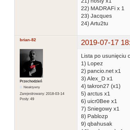
21) nosty x1
22) MADRAFi x 1
23) Jacques
24) Artu2tu
brian-82
2019-07-17 18
Lista po usunięciu 
1) Lopez
2) pancio.net x1
3) Alex_D x1
Przechodzień
4) takron27 (x1)
Nieaktywny
5) arctus x1
Zarejestrowany:
2018-03-14
Posty:
49
6) uicr0Bee x1
7) Sniegowy x1
8) Pablozp
9) qbahusak