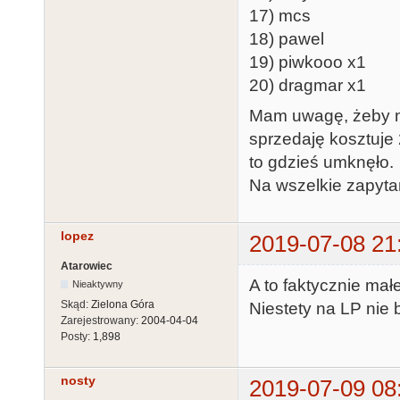
17) mcs
18) pawel
19) piwkooo x1
20) dragmar x1
Mam uwagę, żeby ni
sprzedaję kosztuje
to gdzieś umknęło.
Na wszelkie zapyta
lopez
2019-07-08 21
Atarowiec
A to faktycznie mał
Nieaktywny
Skąd:
Zielona Góra
Niestety na LP nie 
Zarejestrowany:
2004-04-04
Posty:
1,898
nosty
2019-07-09 08