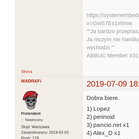
https://systemembed
v=GwS7Es1x6mw
""Ja bardzo przepra
Ja niczym nie handlu
wychodzi.""
ABBUC Member #319.
Strona
MADRAFi
2019-07-09 18
Dobra biere.
1) Lopez
Pretendent
2) perinoid
Nieaktywny
3) pancio.net x1
Skąd:
Warszawa
4) Alex_D x1
Zarejestrowany:
2019-02-02
Posty:
129