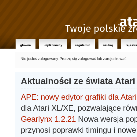
at
Twoje polskie źr
główna
użytkownicy
regulamin
szukaj
rejestr
Nie jesteś zalogowany.
Proszę się zalogować lub zarejestrować.
Aktualności ze świata Atari
APE: nowy edytor grafiki dla Atari
dla Atari XL/XE, pozwalające rów
Gearlynx 1.2.21
Nowa wersja popu
przynosi poprawki timingu i nowe