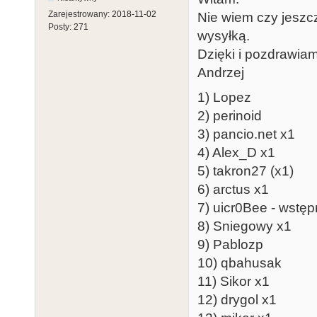
Zarejestrowany:
2018-11-02
Nie wiem czy jeszc
Posty:
271
wysyłką.
Dzięki i pozdrawia
Andrzej
1) Lopez
2) perinoid
3) pancio.net x1
4) Alex_D x1
5) takron27 (x1)
6) arctus x1
7) uicr0Bee - wstęp
8) Sniegowy x1
9) Pablozp
10) qbahusak
11) Sikor x1
12) drygol x1