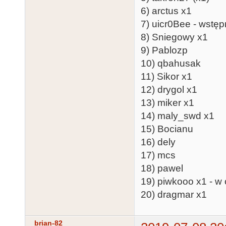
6) arctus x1
7) uicr0Bee - wstęp
8) Sniegowy x1
9) Pablozp
10) qbahusak
11) Sikor x1
12) drygol x1
13) miker x1
14) maly_swd x1
15) Bocianu
16) dely
17) mcs
18) pawel
19) piwkooo x1 - w
20) dragmar x1
brian-82