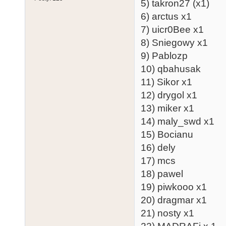
5) takron27 (x1)
6) arctus x1
7) uicr0Bee x1
8) Sniegowy x1
9) Pablozp
10) qbahusak
11) Sikor x1
12) drygol x1
13) miker x1
14) maly_swd x1
15) Bocianu
16) dely
17) mcs
18) pawel
19) piwkooo x1
20) dragmar x1
21) nosty x1