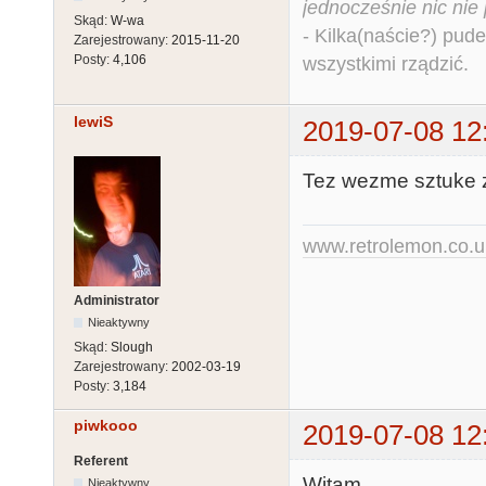
jednocześnie nic nie
Skąd:
W-wa
- Kilka(naście?) pude
Zarejestrowany:
2015-11-20
Posty:
4,106
wszystkimi rządzić.
lewiS
2019-07-08 12
Tez wezme sztuke z 
www.retrolemon.co.u
Administrator
Nieaktywny
Skąd:
Slough
Zarejestrowany:
2002-03-19
Posty:
3,184
piwkooo
2019-07-08 12
Referent
Witam.
Nieaktywny