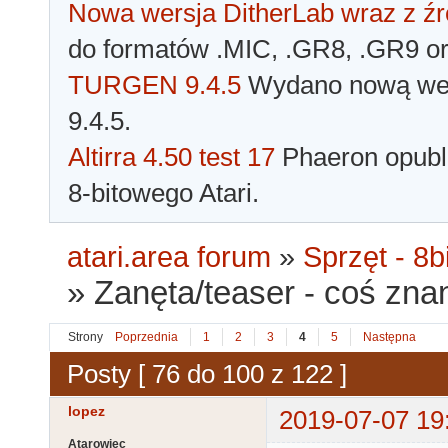
Nowa wersja DitherLab wraz z źr
do formatów .MIC, .GR8, .GR9 o
TURGEN 9.4.5
Wydano nową wer
9.4.5.
Altirra 4.50 test 17
Phaeron opubli
8-bitowego Atari.
atari.area forum
»
Sprzęt - 8bi
»
Zanęta/teaser - coś zna
Strony
Poprzednia
1
2
3
4
5
Następna
Posty [ 76 do 100 z 122 ]
lopez
2019-07-07 19
Atarowiec