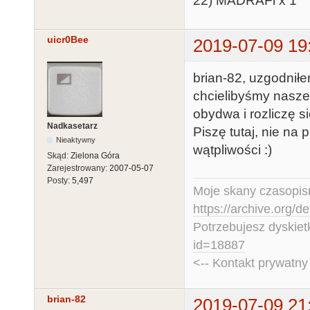
22) MADRAFi x 1
uicr0Bee
2019-07-09 19
brian-82, uzgodnił
chcielibyśmy nasze
obydwa i rozliczę 
Nadkasetarz
Piszę tutaj, nie na 
Nieaktywny
wątpliwości :)
Skąd:
Zielona Góra
Zarejestrowany:
2007-05-07
Posty:
5,497
Moje skany czasopism
https://archive.org/d
Potrzebujesz dyskiet
id=18887
<-- Kontakt prywatn
brian-82
2019-07-09 21