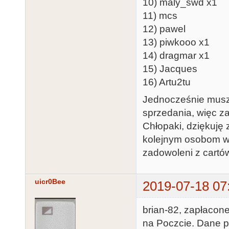
10) maly_swd x1
11) mcs
12) pawel
13) piwkooo x1
14) dragmar x1
15) Jacques
16) Artu2tu
Jednocześnie muszę
sprzedania, więc z
Chłopaki, dziękuję 
kolejnym osobom wy
zadowoleni z cartó
uicr0Bee
2019-07-18 07
brian-82, zapłacone
na Poczcie. Dane p