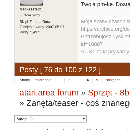
Twoją pm-kę. Dosta
Nadkasetarz
Nieaktywny
Moje skany czasopism
Skąd:
Zielona Góra
Zarejestrowany:
2007-05-07
https://archive.org/d
Posty:
5,497
Potrzebujesz dyskiet
id=18887
<-- Kontakt prywatn
Posty [ 76 do 100 z 122 ]
Strony
Poprzednia
1
2
3
4
5
Następna
atari.area forum
»
Sprzęt - 8bi
»
Zanęta/teaser - coś znaneg