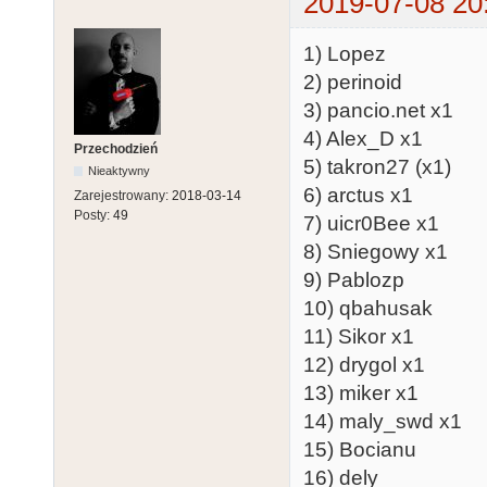
2019-07-08 20
1) Lopez
2) perinoid
3) pancio.net x1
4) Alex_D x1
Przechodzień
5) takron27 (x1)
Nieaktywny
6) arctus x1
Zarejestrowany:
2018-03-14
Posty:
49
7) uicr0Bee x1
8) Sniegowy x1
9) Pablozp
10) qbahusak
11) Sikor x1
12) drygol x1
13) miker x1
14) maly_swd x1
15) Bocianu
16) dely