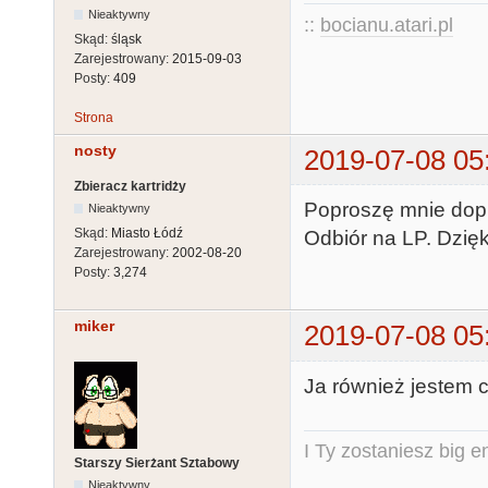
Nieaktywny
::
bocianu.atari.pl
Skąd:
śląsk
Zarejestrowany:
2015-09-03
Posty:
409
Strona
nosty
2019-07-08 05
Zbieracz kartridży
Poproszę mnie dopis
Nieaktywny
Skąd:
Miasto Łódź
Odbiór na LP. Dzięk
Zarejestrowany:
2002-08-20
Posty:
3,274
miker
2019-07-08 05
Ja również jestem 
I Ty zostaniesz big e
Starszy Sierżant Sztabowy
Nieaktywny