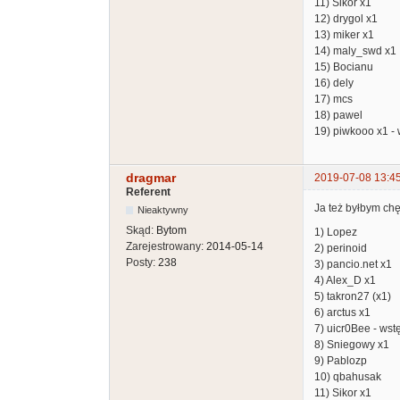
11) Sikor x1
12) drygol x1
13) miker x1
14) maly_swd x1
15) Bocianu
16) dely
17) mcs
18) pawel
19) piwkooo x1 -
dragmar
2019-07-08 13:4
Referent
Ja też byłbym chę
Nieaktywny
Skąd:
Bytom
1) Lopez
Zarejestrowany:
2014-05-14
2) perinoid
Posty:
238
3) pancio.net x1
4) Alex_D x1
5) takron27 (x1)
6) arctus x1
7) uicr0Bee - wst
8) Sniegowy x1
9) Pablozp
10) qbahusak
11) Sikor x1