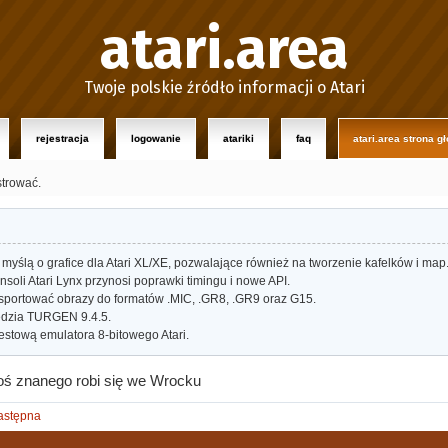
atari.area
Twoje polskie źródło informacji o Atari
rejestracja
logowanie
atariki
faq
atari.area strona g
strować.
myślą o grafice dla Atari XL/XE, pozwalające również na tworzenie kafelków i map
oli Atari Lynx przynosi poprawki timingu i nowe API.
portować obrazy do formatów .MIC, .GR8, .GR9 oraz G15.
dzia TURGEN 9.4.5.
estową emulatora 8-bitowego Atari.
coś znanego robi się we Wrocku
astępna