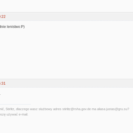
0:22
tnie lenistwo:P)
5:31
.
ć, Stirlitz, dlaczego wasz służbowy adres stirlitz@rsha.gov.de ma aliasa justas@gru.su?
szę używać e-mail.