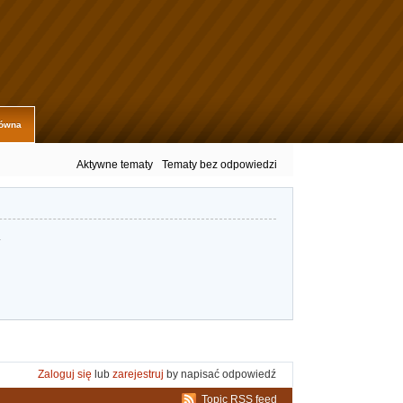
łówna
Aktywne tematy
Tematy bez odpowiedzi
.
Zaloguj się
lub
zarejestruj
by napisać odpowiedź
Topic RSS feed