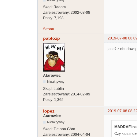
Nieaktywny
Skąd:
Radom
Zarejestrowany:
2002-03-08
Posty:
7,198
Strona
pablozp
2019-07-08 08:0
ja też z obudową
.
Atarowiec
Nieaktywny
Skąd:
Lublin
Zarejestrowany:
2014-02-09
Posty:
1,365
lopez
2019-07-08 08:2
Atarowiec
Nieaktywny
MADRAFi nap
Skąd:
Zielona Góra
Czy ktos moz
Zarejestrowany:
2004-04-04