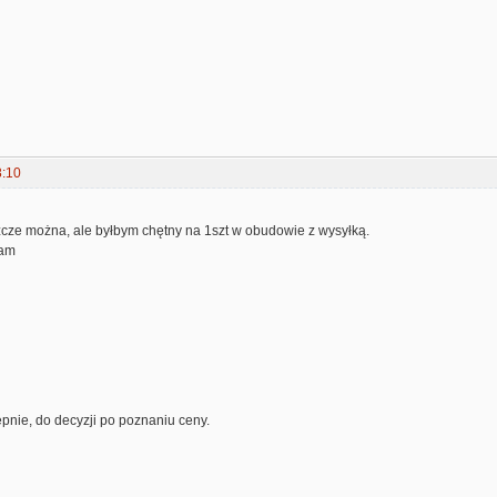
8:10
zcze można, ale byłbym chętny na 1szt w obudowie z wysyłką.
iam
ępnie, do decyzji po poznaniu ceny.