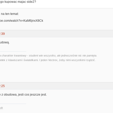
s go kupowac majac side2?
 na ten temat:
tube.com/watch?v=KaM6jnxX8Ck
2:39
budową.
 charakter kwantowy - student wie wszystko, ale jednocześnie nic nie pamięta.
ełek z klawiszami i światełkami. I jeden Vectrex, żeby nimi wszystkimi rządzić.
2:25
z obudowa, jesli cos jeszcze jest.
.uk