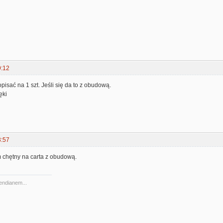
9:12
isać na 1 szt. Jeśli się da to z obudową.
ęki
3:57
m chętny na carta z obudową.
 endianem...