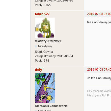
Zarejestrowany:
2002-09-26
Posty:
3,622
takron27
2019-07-08 07:0
też z obudową (le
Młodszy Atarowiec
Nieaktywny
Skąd:
Gdynia
Zarejestrowany:
2015-06-04
Posty:
574
dely
2019-07-08 07:4
Ja też z obudową
Czy możecie wyjaśni
Nie czytam PM. Pro
Kierownik Zamieszania