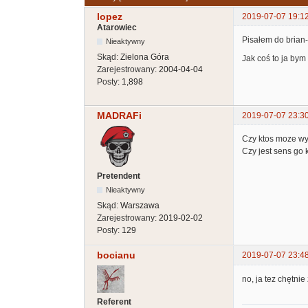
lopez
2019-07-07 19:1
Atarowiec
Pisałem do brian-
Nieaktywny
Skąd:
Zielona Góra
Jak coś to ja bym
Zarejestrowany:
2004-04-04
Posty:
1,898
MADRAFi
2019-07-07 23:3
Czy ktos moze wy
Czy jest sens go
Pretendent
Nieaktywny
Skąd:
Warszawa
Zarejestrowany:
2019-02-02
Posty:
129
bocianu
2019-07-07 23:4
no, ja tez chętnie
Referent