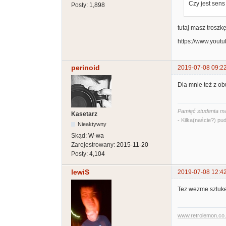
Czy jest sen
Posty:
1,898
tutaj masz troszkę
https://www.you
perinoid
2019-07-08 09:2
Dla mnie też z o
Pamięć studenta ma
Kasetarz
- Kilka(naście?) pud
Nieaktywny
Skąd:
W-wa
Zarejestrowany:
2015-11-20
Posty:
4,104
lewiS
2019-07-08 12:4
Tez wezme sztuke 
www.retrolemon.co