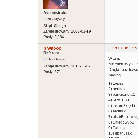
Administrator
Nieaktywny
Skąd:
Slough
Zarejestrowany:
2002-03-19
Posty:
3,184
piwkooo
2019-07-08 12:5
Referent
Witam.
Nieaktywny
Nie wiem czy jes
Zarejestrowany:
2018-11-02
Dzięki i pozdraw
Posty:
271
Andrzej
1) Lopez
2) perinoid
3) pancio.net x1
4) Alex_D x1
5) takron27 (x1)
6) arctus x1
7) uicr0Bee - wst
8) Sniegowy x1
9) Pablozp
10) qbahusak