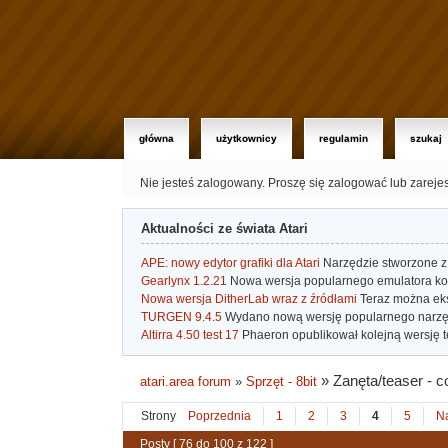
główna
użytkownicy
regulamin
szukaj
Nie jesteś zalogowany.
Proszę się zalogować lub zareje
Aktualności ze świata Atari
APE: nowy edytor grafiki dla Atari
Narzędzie stworzone z 
Gearlynx 1.2.21
Nowa wersja popularnego emulatora kons
Nowa wersja DitherLab wraz z źródłami
Teraz można eks
TURGEN 9.4.5
Wydano nową wersję popularnego narzę
Altirra 4.50 test 17
Phaeron opublikował kolejną wersję t
»
Zanęta/teaser - 
atari.area forum
»
Sprzęt - 8bit
Strony
Poprzednia
1
2
3
4
5
N
Posty [ 76 do 100 z 122 ]