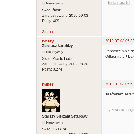
::
bocianu.atari.pl
Nieaktywny
Skąd:
śląsk
Zarejestrowany:
2015-09-03
Posty:
409
Strona
nosty
2019-07-08 05:3
Zbieracz kartridży
Poproszę mnie dop
Nieaktywny
Odbiór na LP. Dzi
Skąd:
Miasto Łódź
Zarejestrowany:
2002-08-20
Posty:
3,274
miker
2019-07-08 05:5
Ja również jeste
I Ty zostaniesz big
Starszy Sierżant Sztabowy
Nieaktywny
Skąd:
*.waw.pl