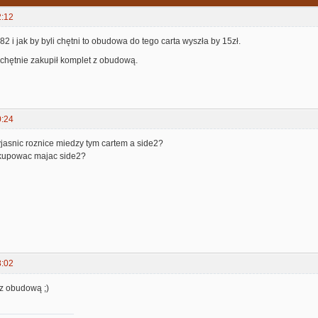
2:12
82 i jak by byli chętni to obudowa do tego carta wyszła by 15zł.
 chętnie zakupił komplet z obudową.
0:24
jasnic roznice miedzy tym cartem a side2?
 kupowac majac side2?
8:02
 z obudową ;)