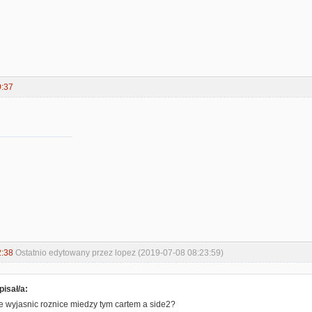
9:37
2:38
Ostatnio edytowany przez lopez (2019-07-08 08:23:59)
isał/a:
e wyjasnic roznice miedzy tym cartem a side2?