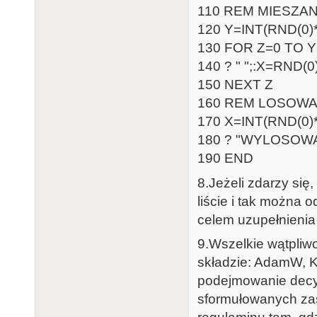
110 REM MIESZAN
120 Y=INT(RND(0)
130 FOR Z=0 TO Y
140 ? " ";:X=RND(0
150 NEXT Z
160 REM LOSOWA
170 X=INT(RND(0)
180 ? "WYLOSOW
190 END
8.Jeżeli zdarzy się
liście i tak można 
celem uzupełnienia l
9.Wszelkie wątpliwo
składzie: AdamW, K
podejmowanie decyzj
sformułowanych zas