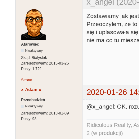
x_angel (2020-
Zostawiamy jak jest
Przeoczyłem, że to 
się i uplasowała si
nie ma co tu miesz
Atarowiec
Nieaktywny
Skąd:
Białystok
Zarejestrowany:
2015-03-26
Posty:
1,721
Strona
x-Adam-x
2020-01-26 14
Przechodzień
@x_angel: OK, rozu
Nieaktywny
Zarejestrowany:
2013-01-09
Posty:
98
Ridiculous Reality, 
2 (w produkcji)