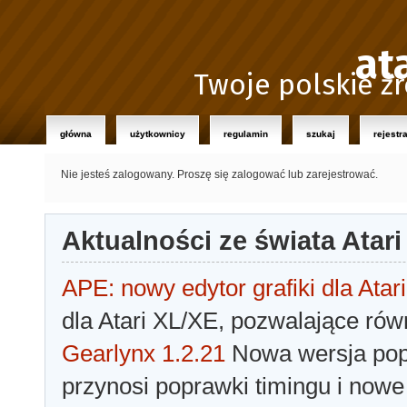
at
Twoje polskie źr
główna
użytkownicy
regulamin
szukaj
rejestr
Nie jesteś zalogowany.
Proszę się zalogować lub zarejestrować.
Aktualności ze świata Atari
APE: nowy edytor grafiki dla Atari
dla Atari XL/XE, pozwalające rów
Gearlynx 1.2.21
Nowa wersja popu
przynosi poprawki timingu i nowe