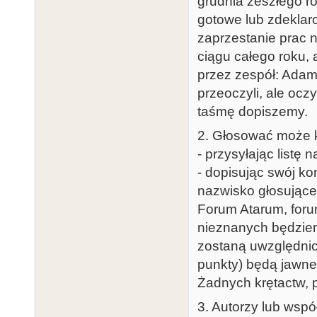
grudnia zeszłego ro
gotowe lub zdeklaro
zaprzestanie prac n
ciągu całego roku,
przez zespół: Ada
przeoczyli, ale ocz
taśmę dopiszemy.
2. Głosować może 
- przysyłając listę 
- dopisując swój ko
nazwisko głosująceg
Forum Atarum, forum
nieznanych będziemy
zostaną uwzględnio
punkty) będą jawne,
Żadnych krętactw, p
3. Autorzy lub wspó