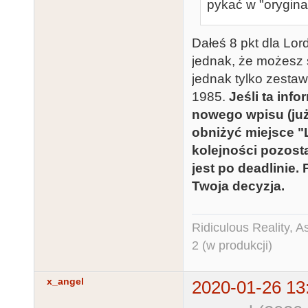
pykać w "orygina
Dałeś 8 pkt dla Lor
jednak, że możesz 
jednak tylko zesta
1985.
Jeśli ta inf
nowego wpisu (już
obniżyć miejsce "
kolejności pozost
jest po deadlinie.
Twoja decyzja.
Ridiculous Reality, 
2 (w produkcji)
x_angel
2020-01-26 13