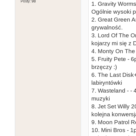
Posty:
98
1. Gravity Worms
Ogólnie wysoki 
2. Great Green A
grywalność.
3. Lord Of The Or
kojarzy mi się z
4. Monty On The 
5. Fruity Pete - 
brzęczy :)
6. The Last Disk+
labiryntówki
7. Wasteland - - 
muzyki
8. Jet Set Willy 
kolejna konwersj
9. Moon Patrol Re
10. Mini Bros - 1