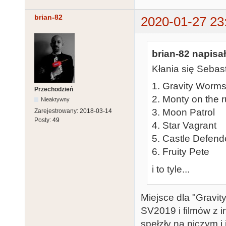
brian-82
2020-01-27 23
brian-82 napisał
Kłania się Sebas
1. Gravity Worm
Przechodzień
2. Monty on the 
Nieaktywny
3. Moon Patrol
Zarejestrowany:
2018-03-14
Posty:
49
4. Star Vagrant
5. Castle Defend
6. Fruity Pete
i to tyle...
Miejsce dla "Gravi
SV2019 i filmów z i
spełzły na niczym i