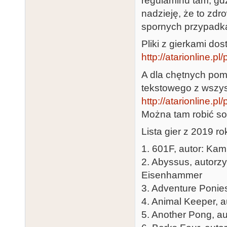
regulaminu tam, g
nadzieję, że to zdr
spornych przypadk
Pliki z gierkami dos
http://atarionline.
A dla chętnych pom
tekstowego z wszys
http://atarionline.
Można tam robić sob
Lista gier z 2019 ro
1. 601F, autor: Kam
2. Abyssus, autorz
Eisenhammer
3. Adventure Ponies
4. Animal Keeper, a
5. Another Pong, au