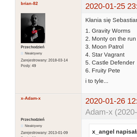
brian-82
2020-01-25 23
Kłania się Sebastia
1. Gravity Worms
2. Monty on the run
3. Moon Patrol
Przechodzień
4. Star Vagrant
Nieaktywny
Zarejestrowany:
2018-03-14
5. Castle Defender
Posty:
49
6. Fruity Pete
i to tyle...
x-Adam-x
2020-01-26 12
Adam-x (2020-
Przechodzień
Nieaktywny
x_angel napisał
Zarejestrowany:
2013-01-09