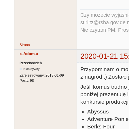
Czy możecie wyjaśnić
stirlitz@rsha.gov.de
Nie czytam PM. Pros
Strona
x-Adam-x
2020-01-21 15
Przechodzień
Przypominam o możl
Nieaktywny
Zarejestrowany:
2013-01-09
z nagród :) Zostało 
Posty:
98
Jeśli komuś trudno j
poniżej prezentuję 
konkursie produkcji
Abyssus
Adventure Ponie
Berks Four