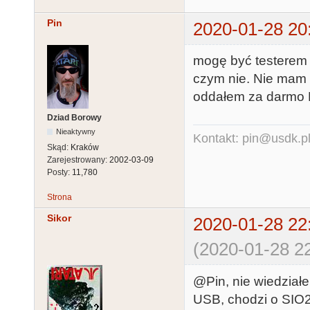
Pin
2020-01-28 20
mogę być testerem 
czym nie. Nie mam t
oddałem za darmo 
Dziad Borowy
Nieaktywny
Kontakt: pin@usdk.p
Skąd:
Kraków
Zarejestrowany:
2002-03-09
Posty:
11,780
Strona
Sikor
2020-01-28 22
(2020-01-28 22
@Pin, nie wiedział
USB, chodzi o SIO2