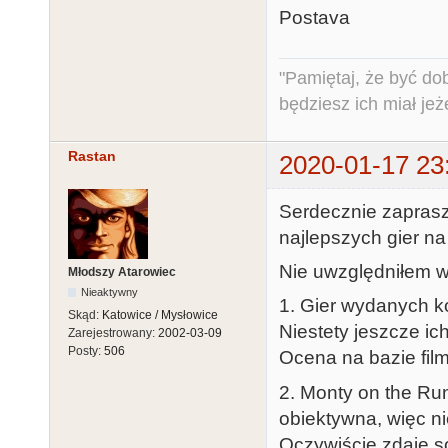
Postava
"Pamiętaj, że być do
będziesz ich miał jeż
Rastan
2020-01-17 23
Serdecznie zaprasz
najlepszych gier na
Nie uwzględniłem w n
Młodszy Atarowiec
Nieaktywny
1. Gier wydanych k
Skąd:
Katowice / Mysłowice
Niestety jeszcze ic
Zarejestrowany:
2002-03-09
Posty:
506
Ocena na bazie fil
2. Monty on the Ru
obiektywna, więc ni
Oczywiście zdaje s