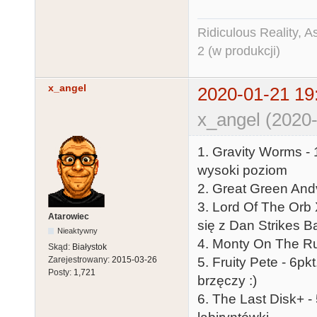
Ridiculous Reality, 
2 (w produkcji)
x_angel
2020-01-21 19
x_angel (2020-
1. Gravity Worms - 
wysoki poziom
2. Great Green Andv
3. Lord Of The Orb 
Atarowiec
się z Dan Strikes B
Nieaktywny
4. Monty On The Run
Skąd:
Białystok
Zarejestrowany:
2015-03-26
5. Fruity Pete - 6p
Posty:
1,721
brzęczy :)
6. The Last Disk+ -