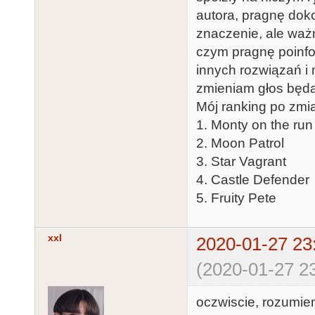
autora, pragnę dok
znaczenie, ale waż
czym pragnę poinfo
innych rozwiązań i 
zmieniam głos będ
Mój ranking po zmi
1. Monty on the run
2. Moon Patrol
3. Star Vagrant
4. Castle Defender
5. Fruity Pete
xxl
2020-01-27 23
(2020-01-27 23
oczwiscie, rozumie