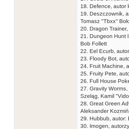
18. Defence, autor 
19. Deszczownik, au
Tomasz "Tbxx" Boks
20. Dragon Trainer,
21. Dungeon Hunt II
Bob Follett
22. Eel Ecurb, auto
23. Floody Bot, aut
24. Fruit Machine,
25. Fruity Pete, au
26. Full House Poker
27. Gravity Worms,
Szeląg, Kamil "Vid
28. Great Green Adv
Aleksander Kozmiń
29. Hubbub, autor:
30. Imogen, autorzy