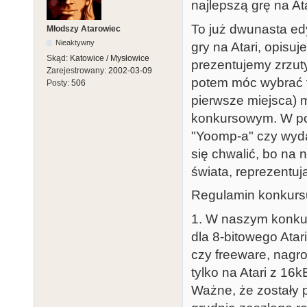
najlepszą grę na Ata
To już dwunasta ed
Młodszy Atarowiec
Nieaktywny
gry na Atari, opisuj
Skąd:
Katowice / Mysłowice
prezentujemy zrzuty
Zarejestrowany:
2002-03-09
potem móc wybrać te
Posty:
506
pierwsze miejsca) 
konkursowym. W pop
"Yoomp-a" czy wyda
się chwalić, bo na 
świata, reprezentu
Regulamin konkurs
1. W naszym konkur
dla 8-bitowego Atar
czy freeware, nagr
tylko na Atari z 16
Ważne, że zostały 