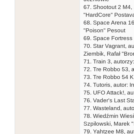
67. Shootout 2 M4, 
"HardCore" Postav
68. Space Arena 16K
"Poison" Pesout
69. Space Fortress
70. Star Vagrant, a
Ziembik, Rafał "Bro
71. Train 3, autorz
72. Tre Robbo 53, 
73. Tre Robbo 54 K
74. Tutoris, autor: I
75. UFO Attack!, au
76. Vader's Last St
77. Wasteland, auto
78. Wiedźmin Wiesie
Szpilowski, Marek "
79. Yahtzee M8, aut