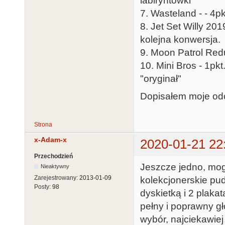
labiryntówki
7. Wasteland - - 4p
8. Jet Set Willy 20
kolejna konwersja.
9. Moon Patrol Redux
10. Mini Bros - 1pk
"oryginał"
Dopisałem moje odcz
Strona
x-Adam-x
2020-01-21 22
Przechodzień
Jeszcze jedno, mog
Nieaktywny
Zarejestrowany:
2013-01-09
kolekcjonerskie pud
Posty:
98
dyskietką i 2 plaka
pełny i poprawny g
wybór, najciekawiej