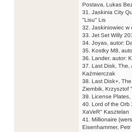
Postava, Lukas Bez
31. Jaskinia City Q
"Lisu" Lis
32. Jaskiniowiec w 
33. Jet Set Willy 2
34. Joyas, autor: Da
35. Kostky M8, auto
36. Lander, autor: 
37. Last Disk, The,
Kaźmierczak
38. Last Disk+, The
Ziembik, Krzysztof
39. License Plates, 
40. Lord of the Or
XaVeR" Kasztelan
41. Millionaire (we
Eisenhammer, Petr