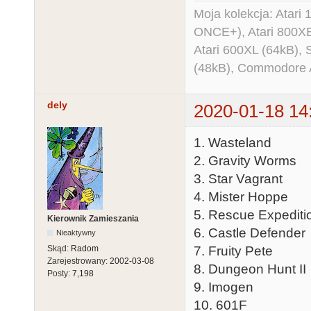
Moja kolekcja: Atar
ONCE+), Atari 800X
Atari 600XL (64kB)
(48kB), Commodore
dely
2020-01-18 14
1. Wasteland
2. Gravity Worms
3. Star Vagrant
4. Mister Hoppe
5. Rescue Expediti
Kierownik Zamieszania
6. Castle Defender
Nieaktywny
Skąd:
Radom
7. Fruity Pete
Zarejestrowany:
2002-03-08
8. Dungeon Hunt II
Posty:
7,198
9. Imogen
10. 601F