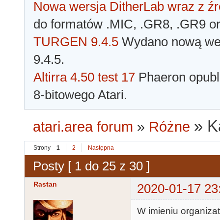
Nowa wersja DitherLab wraz z źr
do formatów .MIC, .GR8, .GR9 o
TURGEN 9.4.5
Wydano nową wer
9.4.5.
Altirra 4.50 test 17
Phaeron opubli
8-bitowego Atari.
»
K
atari.area forum
»
Różne
Strony
1
2
Następna
Posty [ 1 do 25 z 30 ]
Rastan
2020-01-17 23
W imieniu organiz