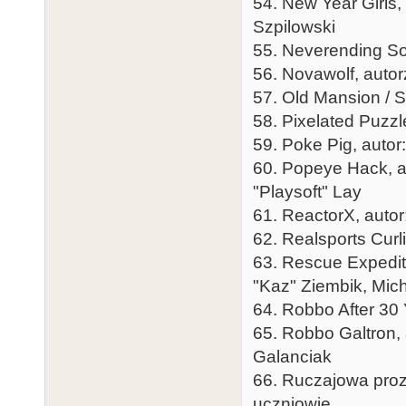
54. New Year Girls, 
Szpilowski
55. Neverending Sor
56. Novawolf, autor
57. Old Mansion / S
58. Pixelated Puzzle
59. Poke Pig, autor
60. Popeye Hack, au
"Playsoft" Lay
61. ReactorX, autor:
62. Realsports Curl
63. Rescue Expediti
"Kaz" Ziembik, Mich
64. Robbo After 30
65. Robbo Galtron,
Galanciak
66. Ruczajowa proz
uczniowie