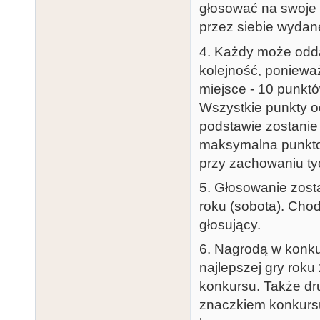
głosować na swoje 
przez siebie wydan
4. Każdy może oddać
kolejność, poniewa
miejsce - 10 punktów
Wszystkie punkty o
podstawie zostanie 
maksymalna punktow
przy zachowaniu tych
5. Głosowanie zost
roku (sobota). Chodz
głosujący.
6. Nagrodą w konkur
najlepszej gry roku
konkursu. Także dru
znaczkiem konkurs