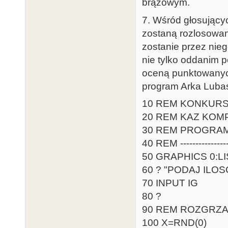
brązowym.
7. Wśród głosujących
zostaną rozlosowa
zostanie przez nie
nie tylko oddanim 
oceną punktowanych 
program Arka Lubas
10 REM KONKUR
20 REM KAZ KOM
30 REM PROGRA
40 REM -----------------
50 GRAPHICS 0:LI
60 ? "PODAJ ILO
70 INPUT IG
80 ?
90 REM ROZGRZ
100 X=RND(0)