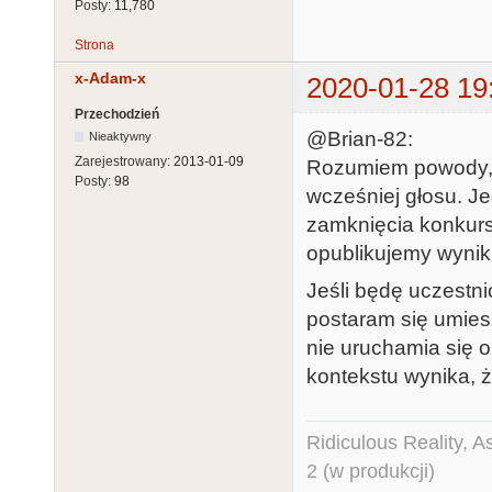
Posty:
11,780
Strona
x-Adam-x
2020-01-28 19
Przechodzień
@Brian-82:
Nieaktywny
Zarejestrowany:
2013-01-09
Rozumiem powody, 
Posty:
98
wcześniej głosu. J
zamknięcia konkurs
opublikujemy wyniki
Jeśli będę uczestni
postaram się umies
nie uruchamia się o
kontekstu wynika, ż
Ridiculous Reality, 
2 (w produkcji)