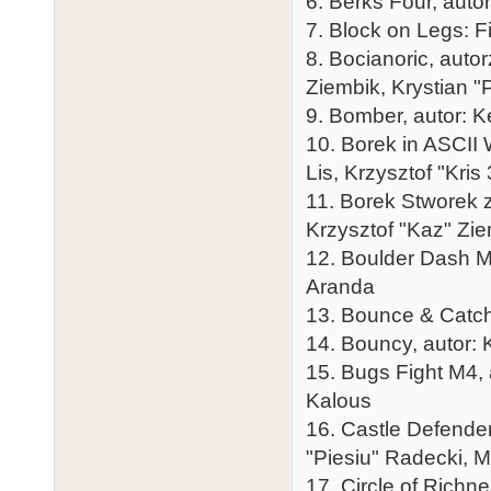
6. Berks Four, auto
7. Block on Legs: F
8. Bocianoric, auto
Ziembik, Krystian "
9. Bomber, autor: K
10. Borek in ASCII 
Lis, Krzysztof "Kris
11. Borek Stworek 
Krzysztof "Kaz" Zi
12. Boulder Dash 
Aranda
13. Bounce & Catch,
14. Bouncy, autor: 
15. Bugs Fight M4, 
Kalous
16. Castle Defender
"Piesiu" Radecki, M
17. Circle of Richn