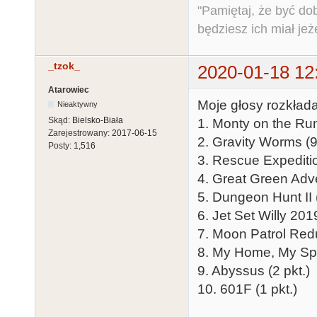
"Pamiętaj, że być do
będziesz ich miał jeż
_tzok_
2020-01-18 12
Atarowiec
Moje głosy rozkład
Nieaktywny
Skąd:
Bielsko-Biała
1. Monty on the Run
Zarejestrowany:
2017-06-15
2. Gravity Worms (9
Posty:
1,516
3. Rescue Expeditio
4. Great Green Adve
5. Dungeon Hunt II (
6. Jet Set Willy 2019
7. Moon Patrol Redu
8. My Home, My Spa
9. Abyssus (2 pkt.)
10. 601F (1 pkt.)