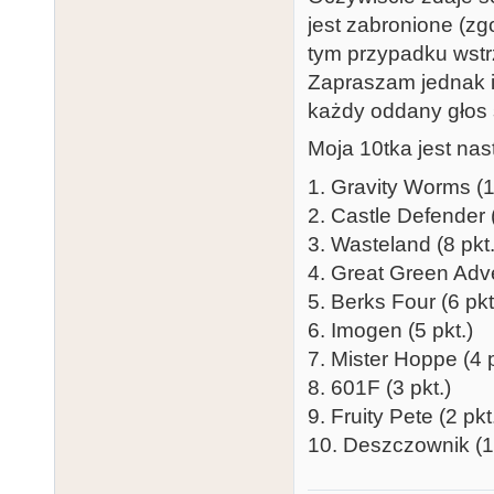
jest zabronione (zg
tym przypadku wstr
Zapraszam jednak 
każdy oddany głos s
Moja 10tka jest nas
1. Gravity Worms (1
2. Castle Defender (
3. Wasteland (8 pkt.
4. Great Green Adve
5. Berks Four (6 pkt
6. Imogen (5 pkt.)
7. Mister Hoppe (4 p
8. 601F (3 pkt.)
9. Fruity Pete (2 pkt
10. Deszczownik (1 