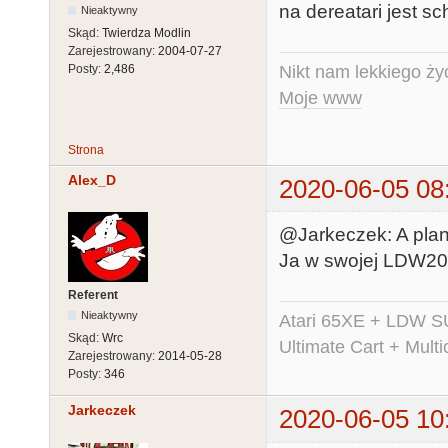
na dereatari jest s
Nieaktywny
Skąd:
Twierdza Modlin
Zarejestrowany:
2004-07-27
Nikt nam lekkiego życ
Posty:
2,486
Moje www
Strona
Alex_D
2020-06-05 08
@Jarkeczek: A plan
Ja w swojej LDW2000
Referent
Nieaktywny
Atari 65XE + LDW S
Skąd:
Wrc
Ultimate Cart + Multi
Zarejestrowany:
2014-05-28
Posty:
346
Jarkeczek
2020-06-05 10