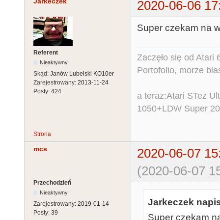
Jarkeczek
2020-06-06 17
Super czekam na wy
Referent
Zaczęło się od Atar
Nieaktywny
Portofolio, morze bl
Skąd:
Janów Lubelski KO10er
Zarejestrowany:
2013-11-24
Posty:
424
a teraz:Atari STez 
1050+LDW Super 2
Strona
mcs
2020-06-07 15
(2020-06-07 15
Przechodzień
Nieaktywny
Jarkeczek napis
Zarejestrowany:
2019-01-14
Posty:
39
Super czekam na