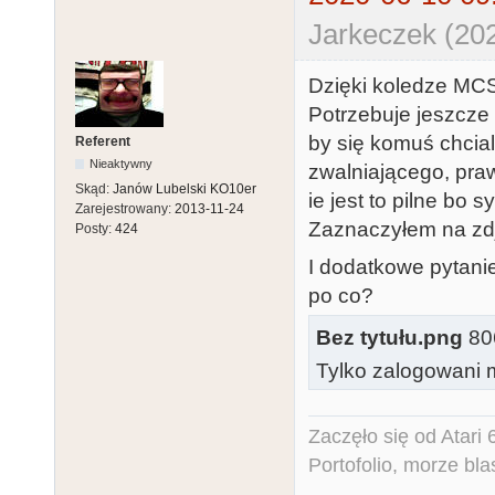
Jarkeczek (20
Dzięki koledze MCS
Potrzebuje jeszcze 
by się komuś chcia
Referent
Nieaktywny
zwalniającego, pra
Skąd:
Janów Lubelski KO10er
ie jest to pilne bo 
Zarejestrowany:
2013-11-24
Zaznaczyłem na zdj
Posty:
424
I dodatkowe pytanie
po co?
Bez tytułu.png
806
Tylko zalogowani m
Zaczęło się od Atar
Portofolio, morze bl