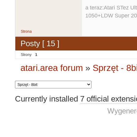
a teraz:Atari STez 
1050+LDW Super 2
Strona
Posty [ 15 ]
Strony
1
atari.area forum
»
Sprzęt - 8bi
Currently installed
7 official extens
Wygenero