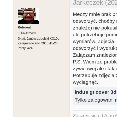
Jarkeczek (20
Meczy mnie brak pr
odtworzyć, choćby n
znaleźć) nie pokusił
Referent
Nieaktywny
ale potrzebuje pom
Skąd:
Janów Lubelski KO10er
wymiarów. Zdjęcia l
Zarejestrowany:
2013-11-24
odtworzyć i wydruk
Posty:
424
Załączam znalezion
P.S. Wiem że probl
żywicowej ale i ta
Potrzebuje zdjęcia 
wyciągnąć.
indus gt cover 3d
Tylko zalogowani m
Zaczęło się od Atar