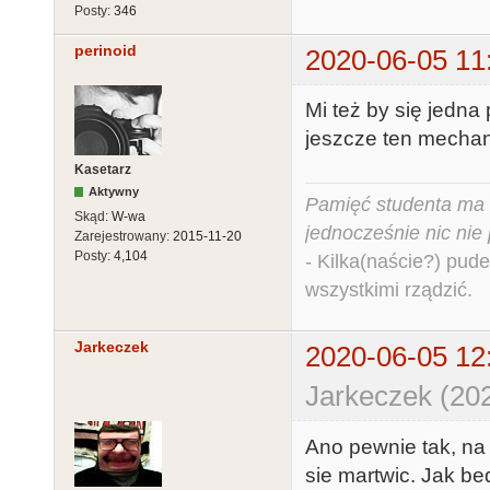
Posty:
346
perinoid
2020-06-05 11
Mi też by się jedna
jeszcze ten mechani
Kasetarz
Aktywny
Pamięć studenta ma c
Skąd:
W-wa
jednocześnie nic nie
Zarejestrowany:
2015-11-20
Posty:
4,104
- Kilka(naście?) pude
wszystkimi rządzić.
Jarkeczek
2020-06-05 12
Jarkeczek (20
Ano pewnie tak, na
sie martwic. Jak bed