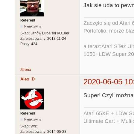
Jak sie uda to pewn
Referent
Zaczęło się od Atar
Nieaktywny
Portofolio, morze bl
Skąd:
Janów Lubelski KO10er
Zarejestrowany:
2013-11-24
Posty:
424
a teraz:Atari STez 
1050+LDW Super 2
Strona
Alex_D
2020-06-05 10
Super! Czyli można l
Atari 65XE + LDW S
Referent
Nieaktywny
Ultimate Cart + Multi
Skąd:
Wrc
Zarejestrowany:
2014-05-28