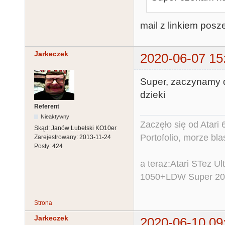
mail z linkiem posz
Jarkeczek
2020-06-07 15
Super, zaczynamy dl
dzieki
Referent
Nieaktywny
Zaczęło się od Atar
Skąd:
Janów Lubelski KO10er
Portofolio, morze bl
Zarejestrowany:
2013-11-24
Posty:
424
a teraz:Atari STez 
1050+LDW Super 2
Strona
Jarkeczek
2020-06-10 09