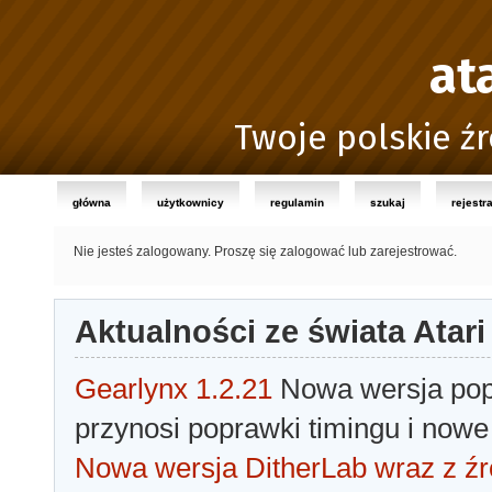
at
Twoje polskie źr
główna
użytkownicy
regulamin
szukaj
rejestr
Nie jesteś zalogowany.
Proszę się zalogować lub zarejestrować.
Aktualności ze świata Atari
Gearlynx 1.2.21
Nowa wersja popu
przynosi poprawki timingu i nowe
Nowa wersja DitherLab wraz z źr