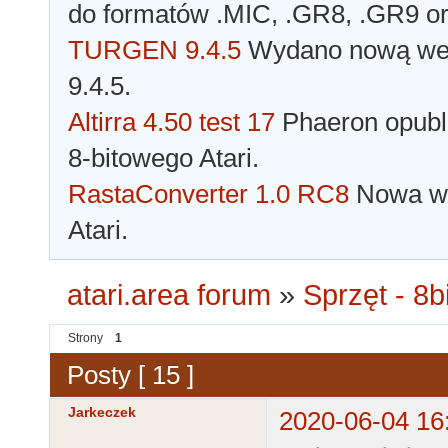
do formatów .MIC, .GR8, .GR9 o
TURGEN 9.4.5
Wydano nową wer
9.4.5.
Altirra 4.50 test 17
Phaeron opubli
8-bitowego Atari.
RastaConverter 1.0 RC8
Nowa wer
Atari.
atari.area forum
»
Sprzęt - 8bi
Strony
1
Posty [ 15 ]
Jarkeczek
2020-06-04 16