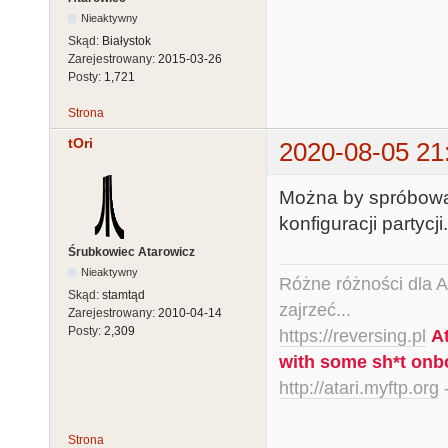
Nieaktywny
Skąd:
Białystok
Zarejestrowany:
2015-03-26
Posty:
1,721
Strona
tOri
2020-08-05 21
Można by spróbować
konfiguracji partycj
Śrubkowiec Atarowicz
Nieaktywny
Różne różności dla Ata
Skąd:
stamtąd
zajrzeć...
Zarejestrowany:
2010-04-14
Posty:
2,309
https://reversing.pl
A
with some sh*t onb
http://atari.myftp.org
-
Strona