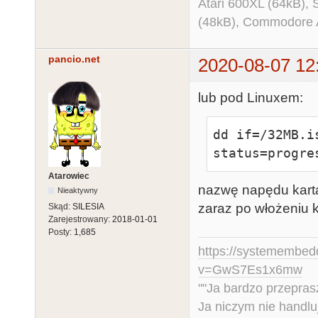
Atari 600XL (64kB)
(48kB), Commodore
pancio.net
2020-08-07 12
lub pod Linuxem:
dd if=/32MB.i
status=progre
Atarowiec
nazwę napędu kart
Nieaktywny
zaraz po włożeniu k
Skąd:
SILESIA
Zarejestrowany:
2018-01-01
Posty:
1,685
https://systemembed
v=GwS7Es1x6mw
""Ja bardzo przepra
Ja niczym nie handlu