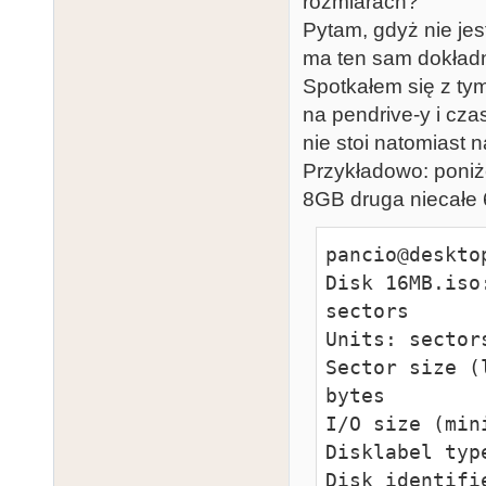
rozmiarach?
Pytam, gdyż nie je
ma ten sam dokładni
Spotkałem się z ty
na pendrive-y i cza
nie stoi natomiast 
Przykładowo: poniż
8GB druga niecałe 
pancio@deskto
Disk 16MB.iso
sectors

Units: sector
Sector size (
bytes

I/O size (min
Disklabel type
Disk identifi