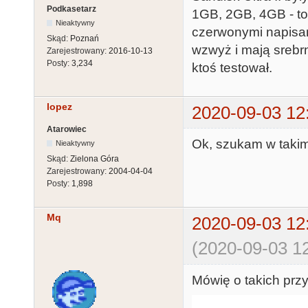
Podkasetarz
1GB, 2GB, 4GB - to 
Nieaktywny
czerwonymi napisa
Skąd:
Poznań
wzwyż i mają srebrn
Zarejestrowany:
2016-10-13
Posty:
3,234
ktoś testował.
lopez
2020-09-03 12
Atarowiec
Ok, szukam w takim r
Nieaktywny
Skąd:
Zielona Góra
Zarejestrowany:
2004-04-04
Posty:
1,898
Mq
2020-09-03 12
(2020-09-03 12
Mówię o takich prz