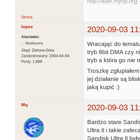
http://atari.myftp.org
-
Strona
lopez
2020-09-03 11
Atarowiec
Wracając do tematu
Nieaktywny
Skąd:
Zielona Góra
tryb 8bit DMA czy n
Zarejestrowany:
2004-04-04
tryb a która go nie 
Posty:
1,898
Troszkę zgłupiałem
jej działanie są bli
jaką kupić :)
Mq
2020-09-03 11
Bardzo stare Sandis
Ultra II i takie zal
Sandisk Ultra II by