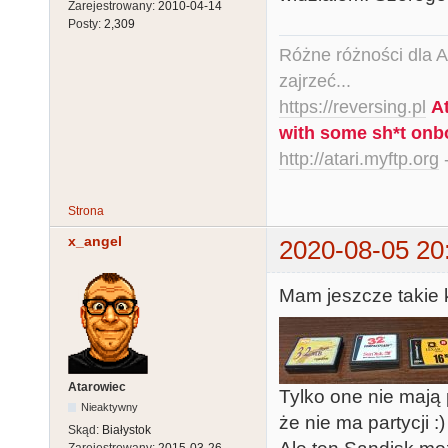
Zarejestrowany:
2010-04-14
Posty:
2,309
Różne różności dla Ata
zajrzeć...
https://reversing.pl
A
with some sh*t onb
http://atari.myftp.org
-
Strona
x_angel
2020-08-05 20
Mam jeszcze takie k
Atarowiec
Tylko one nie mają 
Nieaktywny
że nie ma partycji :)
Skąd:
Białystok