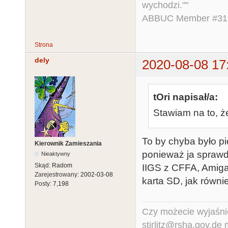
wychodzi.""
ABBUC Member #319.
Strona
dely
2020-08-08 17
tOri napisał/a:
Stawiam na to, że
To by chyba było pi
Kierownik Zamieszania
ponieważ ja sprawd
Nieaktywny
Skąd:
Radom
IIGS z CFFA, Amig
Zarejestrowany:
2002-03-08
karta SD, jak równ
Posty:
7,198
Czy możecie wyjaśnić
stirlitz@rsha.gov.de