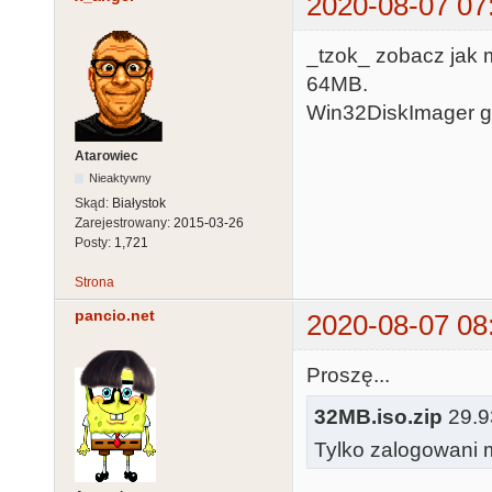
2020-08-07 07
_tzok_ zobacz jak
64MB.
Win32DiskImager g
Atarowiec
Nieaktywny
Skąd:
Białystok
Zarejestrowany:
2015-03-26
Posty:
1,721
Strona
pancio.net
2020-08-07 08
Proszę...
32MB.iso.zip
29.93
Tylko zalogowani m