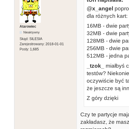
@
x_angel
popr
dla różnych kart:
16MB - dwie par
Atarowiec
32MB - dwie par
Nieaktywny
Skąd:
SILESIA
128MB - dwie pa
Zarejestrowany:
2018-01-01
256MB - dwie pa
Posty:
1,685
512MB - jedna p
_tzok_
miałbyś c
testów? Niekoni
oczywiście być t
że jeszcze są inn
Z góry dzięki
Czy te partycje maj
zakładasz, że masz 