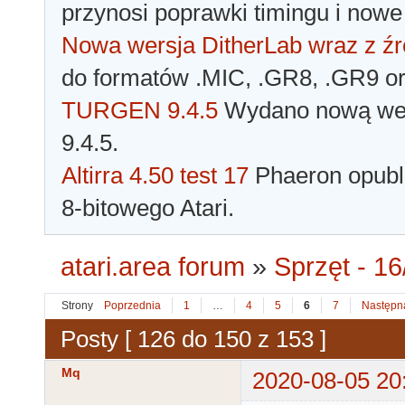
przynosi poprawki timingu i nowe
Nowa wersja DitherLab wraz z źr
do formatów .MIC, .GR8, .GR9 o
TURGEN 9.4.5
Wydano nową wer
9.4.5.
Altirra 4.50 test 17
Phaeron opubli
8-bitowego Atari.
atari.area forum
»
Sprzęt - 16
Strony
Poprzednia
1
…
4
5
6
7
Następn
Posty [ 126 do 150 z 153 ]
Mq
2020-08-05 20