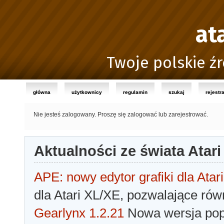
at
Twoje polskie źr
główna
użytkownicy
regulamin
szukaj
rejestr
Nie jesteś zalogowany.
Proszę się zalogować lub zarejestrować.
Aktualności ze świata Atari
APE: nowy edytor grafiki dla Atari
dla Atari XL/XE, pozwalające rów
Gearlynx 1.2.21
Nowa wersja popu