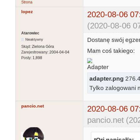
Strona
lopez
2020-08-06 07
(2020-08-06 07
Atarowiec
Dostanę swój egzemp
Nieaktywny
Skąd:
Zielona Góra
Mam coś takiego:
Zarejestrowany:
2004-04-04
Posty:
1,898
adapter.png
276.44
Tylko zalogowani m
pancio.net
2020-08-06 07
pancio.net (20
tOri napisał/a: