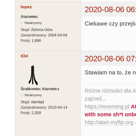
lopez
2020-08-06 06
Atarowiec
Ciekawe czy przej
Nieaktywny
Skąd:
Zielona Góra
Zarejestrowany:
2004-04-04
Posty:
1,898
tOri
2020-08-06 07
Stawiam na to, że n
Śrubkowiec Atarowicz
Różne różności dla Ata
Nieaktywny
zajrzeć...
Skąd:
stamtąd
https://reversing.pl
A
Zarejestrowany:
2010-04-14
Posty:
2,309
with some sh*t onb
http://atari.myftp.org
-