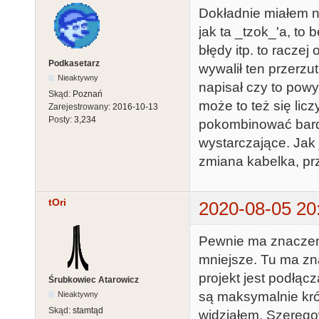
Dokładnie miałem na 
jak ta _tzok_'a, to 
błędy itp. to raczej
Podkasetarz
wywalił ten przerzut
Nieaktywny
napisał czy to powy
Skąd:
Poznań
może to też się licz
Zarejestrowany:
2016-10-13
Posty:
3,234
pokombinować bardzi
wystarczające. Jak
zmiana kabelka, prz
tOri
2020-08-05 20
Pewnie ma znaczeni
mniejsze. Tu ma zn
projekt jest podłąc
Śrubkowiec Atarowicz
są maksymalnie kró
Nieaktywny
Skąd:
stamtąd
widziałem. Szerego