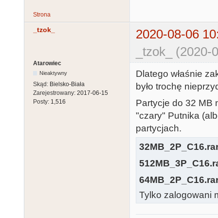
Strona
_tzok_
2020-08-06 10
_tzok_ (2020-0
Atarowiec
Dlatego właśnie za
Nieaktywny
Skąd:
Bielsko-Biała
było trochę nieprz
Zarejestrowany:
2017-06-15
Partycje do 32 M
Posty:
1,516
"czary" Putnika (al
partycjach.
32MB_2P_C16.ra
512MB_3P_C16.r
64MB_2P_C16.ra
Tylko zalogowani m