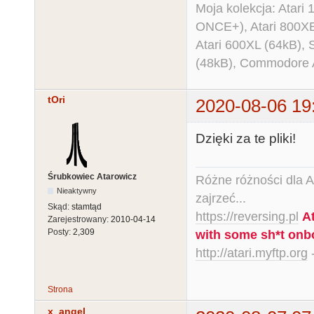
Moja kolekcja: Atar
ONCE+), Atari 800X
Atari 600XL (64kB)
(48kB), Commodore
tOri
2020-08-06 19
Dzięki za te pliki!
Śrubkowiec Atarowicz
Różne różności dla Ata
Nieaktywny
zajrzeć...
Skąd:
stamtąd
https://reversing.pl
A
Zarejestrowany:
2010-04-14
Posty:
2,309
with some sh*t onb
http://atari.myftp.org
-
Strona
x_angel