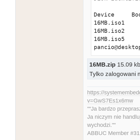
Device     Bo
16MB.iso1    
16MB.iso2    
16MB.iso5    
pancio@deskto
16MB.zip
15.09 kb
Tylko zalogowani m
https://systemembed
v=GwS7Es1x6mw
""Ja bardzo przepra
Ja niczym nie handlu
wychodzi.""
ABBUC Member #319.