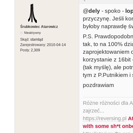
@
dely
- spoko -
lo
przyczynę. Jeśli ko
byłoby naprawdę świ
Śrubkowiec Atarowicz
Nieaktywny
P.S. Prawdopodobnie
Skąd:
stamtąd
tak, to na 100% dzi
Zarejestrowany:
2010-04-14
Posty:
2,309
zaprojektowaniem o
korzystanie z 16bit 
(tak myślę), ale po
tym z P.Putnikiem i
pozdrawiam
Różne różności dla Ata
zajrzeć...
https://reversing.pl
A
with some sh*t onb