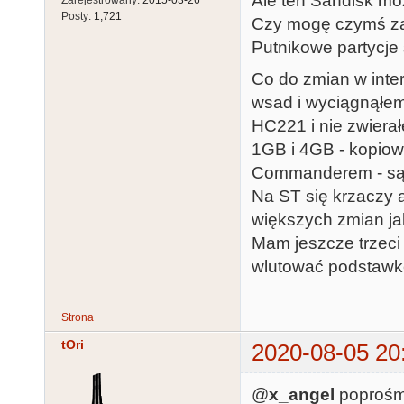
Ale ten Sandisk mo
Zarejestrowany:
2015-03-26
Posty:
1,721
Czy mogę czymś zał
Putnikowe partycje 
Co do zmian w inte
wsad i wyciągnąłe
HC221 i nie zwiera
1GB i 4GB - kopiow
Commanderem - są 
Na ST się krzaczy 
większych zmian ja
Mam jeszcze trzeci
wlutować podstawk
Strona
tOri
2020-08-05 20
@
x_angel
poproś