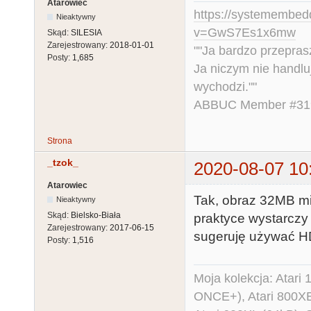
Atarowiec
https://systemembed
Nieaktywny
v=GwS7Es1x6mw
Skąd:
SILESIA
Zarejestrowany:
2018-01-01
""Ja bardzo przepra
Posty:
1,685
Ja niczym nie handlu
wychodzi.""
ABBUC Member #319.
Strona
_tzok_
2020-08-07 10
Atarowiec
Tak, obraz 32MB mi
Nieaktywny
Skąd:
Bielsko-Biała
praktyce wystarczy
Zarejestrowany:
2017-06-15
sugeruję używać 
Posty:
1,516
Moja kolekcja: Atar
ONCE+), Atari 800X