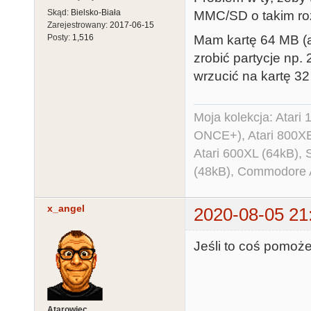
Skąd:
Bielsko-Biała
MMC/SD o takim ro
Zarejestrowany:
2017-06-15
Mam kartę 64 MB (a
Posty:
1,516
zrobić partycje np.
wrzucić na kartę 32
Moja kolekcja: Atar
ONCE+), Atari 800X
Atari 600XL (64kB)
(48kB), Commodore
x_angel
2020-08-05 21
Jeśli to coś pomoże,
Atarowiec