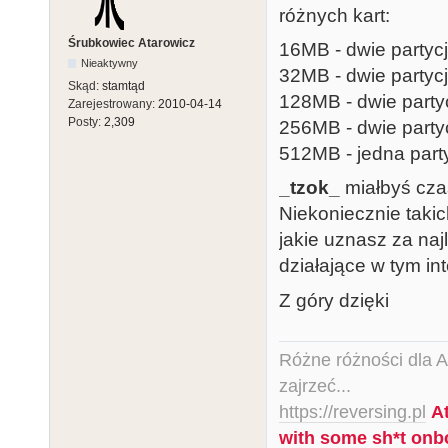
różnych kart:
Śrubkowiec Atarowicz
16MB - dwie partyc
Nieaktywny
32MB - dwie party
Skąd:
stamtąd
128MB - dwie part
Zarejestrowany:
2010-04-14
Posty:
2,309
256MB - dwie part
512MB - jedna par
_tzok_
miałbyś czas
Niekoniecznie taki
jakie uznasz za naj
działające w tym int
Z góry dzięki
Różne różności dla Ata
zajrzeć...
https://reversing.pl
A
with some sh*t onb