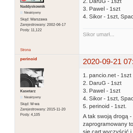
2. DaruG - 1szt
Naddyskownik
3. Pawel - 1szt
Nieaktywny
4. Sikor - 1szt, Spa
Skąd:
Warszawa
Zarejestrowany:
2002-06-17
Posty:
11,122
Sikor umarł...
Strona
perinoid
2020-09-21 07
1. pancio.net - 1szt
2. DaruG - 1szt
3. Pawel - 1szt
Kasetarz
4. Sikor - 1szt, Sp
Nieaktywny
Skąd:
W-wa
5. perinoid - 1szt.
Zarejestrowany:
2015-11-20
Posty:
4,105
A tak swoją drogą -
zaprogramowany to
się cart wyczyścić