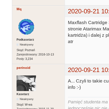
Mq
2020-09-21 10
Maxflash Cartridge 
stronie Atarimax Ma
kartridża) i dalej z
Podkasetarz
atr
Nieaktywny
Skąd:
Poznań
Zarejestrowany:
2016-10-13
Posty:
3,234
perinoid
2020-09-21 10
A... Czyli to takie 
info :-)
Kasetarz
Nieaktywny
Pamięć studenta ma c
Skąd:
W-wa
jednocześnie nic nie
Zarejestrowany:
2015-11-20