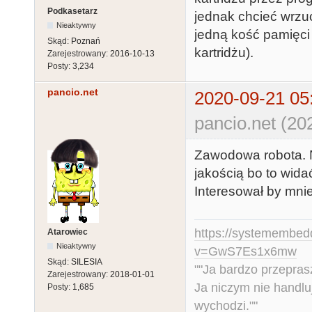
Podkasetarz
jednak chcieć wrzu
Nieaktywny
jedną kość pamięci 
Skąd:
Poznań
kartridżu).
Zarejestrowany:
2016-10-13
Posty:
3,234
pancio.net
2020-09-21 05
pancio.net (20
Zawodowa robota. N
jakością bo to wida
Interesował by mni
https://systemembed
Atarowiec
Nieaktywny
v=GwS7Es1x6mw
Skąd:
SILESIA
""Ja bardzo przepra
Zarejestrowany:
2018-01-01
Ja niczym nie handlu
Posty:
1,685
wychodzi.""