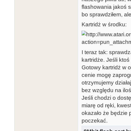
flashowania jakoś s
bo sprawdziłem, al
Kartridż w środku:
I teraz tak: sprawd
kartridże. Jeśli kto
Gotowy kartridż w 
cenie mogę zaprog
otrzymujemy działa
bez względu na iloś
Jeśli chodzi o dost
miarę od ręki, kwes
okazało że będzie p
poczekać.