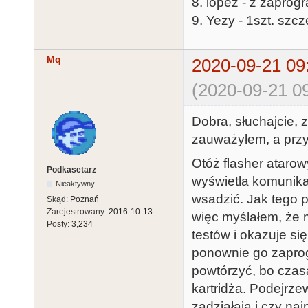
8. lopez - z zapro
9. Yezy - 1szt. szc
Mq
2020-09-21 09
(2020-09-21 09
Dobra, słuchajcie, 
zauważyłem, a przy
Otóż flasher atarowy
Podkasetarz
wyświetla komunikat
Nieaktywny
wsadzić. Jak tego 
Skąd:
Poznań
Zarejestrowany:
2016-10-13
więc myślałem, że m
Posty:
3,234
testów i okazuje się
ponownie go zaprog
powtórzyć, bo czas
kartridża. Podejrzew
zadziałają i czy naj