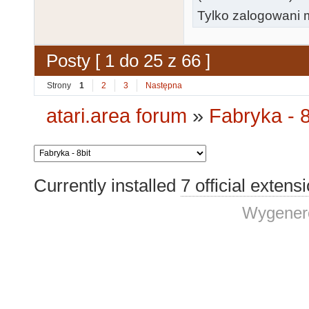
Tylko zalogowani m
Posty [ 1 do 25 z 66 ]
Strony
1
2
3
Następna
atari.area forum
»
Fabryka - 8
Currently installed
7 official extens
Wygenero