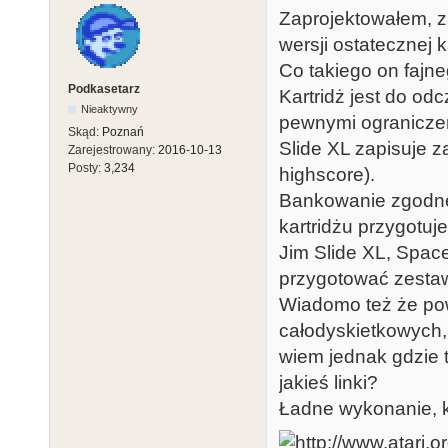
Zaprojektowałem, 
wersji ostatecznej k
Co takiego on fajn
Podkasetarz
Kartridż jest do odc
Nieaktywny
pewnymi ograniczen
Skąd:
Poznań
Slide XL zapisuje 
Zarejestrowany:
2016-10-13
Posty:
3,234
highscore).
Bankowanie zgodne 
kartridżu przygotu
Jim Slide XL, Space
przygotować zestaw
Wiadomo też że pow
całodyskietkowych, 
wiem jednak gdzie t
jakieś linki?
Ładne wykonanie, k