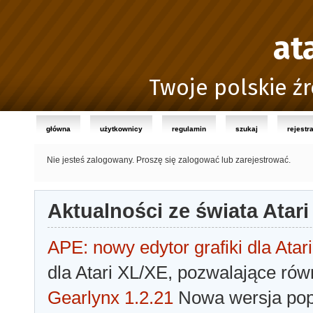
at
Twoje polskie źr
główna
użytkownicy
regulamin
szukaj
rejestr
Nie jesteś zalogowany.
Proszę się zalogować lub zarejestrować.
Aktualności ze świata Atari
APE: nowy edytor grafiki dla Atari
dla Atari XL/XE, pozwalające rów
Gearlynx 1.2.21
Nowa wersja popu