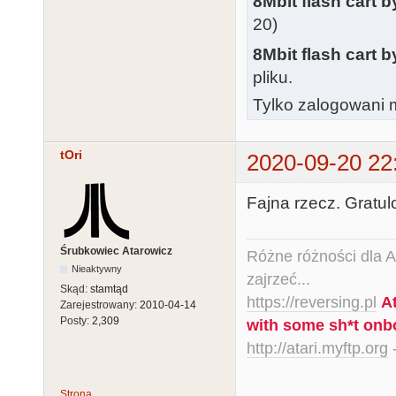
8Mbit flash cart 
20)
8Mbit flash cart 
pliku.
Tylko zalogowani m
tOri
2020-09-20 22
Fajna rzecz. Gratul
Śrubkowiec Atarowicz
Różne różności dla Ata
Nieaktywny
zajrzeć...
Skąd:
stamtąd
https://reversing.pl
A
Zarejestrowany:
2010-04-14
Posty:
2,309
with some sh*t onb
http://atari.myftp.org
-
Strona