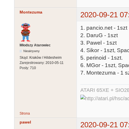
Montezuma
2020-09-21 07
1. pancio.net - 1szt
2. DaruG - 1szt
3. Pawel - 1szt
Młodszy Atarowiec
4. Sikor - 1szt, Spa
Nieaktywny
5. perinoid - 1szt.
Skąd:
Kraków / Hildesheim
Zarejestrowany:
2010-05-11
6. MGor - 1szt, Spa
Posty:
710
7. Montezuma - 1 sz
ATARI 65XE + SIO2
Strona
pawel
2020-09-21 07