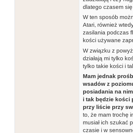
dlatego czasem się
W ten sposób można
Atari, również wte
zasilania podczas f
kości używane zap
W związku z powyż
działają mi tylko 
tylko takie kości i 
Mam jednak prośbę
wsadów z poziomu 
posiadania na nim 
i tak będzie kośc
przy liście przy
to, że mam trochę 
musiał ich szukać
czasie i w sensowne