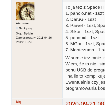
To ja też z Space H
1. pancio.net - 1szt
2. DaruG - 1szt
Atarowiec
3. Pawel - 1szt, Sp
Nieaktywny
4. Sikor - 1szt, Sp
Skąd:
Będzin
5. perinoid - 1szt.
Zarejestrowany:
2011-04-26
Posty:
1,023
6. MGor - 1szt, Spa
7. Montezuma - 1 sz
W sumie też mnie i
Wiem, że to nie lis
portu USB do progra
i na ile to kompliku
Ewentualnie czy jes
programowania kost
Mq
2020-09-21 08