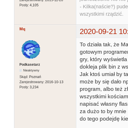
Posty:
4,105
- Kilka(naście?) pude
wszystkimi rządzić.
Mq
2020-09-21 10
To działa tak, że M
gotowym programem 
gry, który wyświetl
Podkasetarz
dokleja plik bin z 
Nieaktywny
Jak ktoś umiał by t
Skąd:
Poznań
może by się dało np
Zarejestrowany:
2016-10-13
Posty:
3,234
program, albo też 
wszystkimi kościam
napisać własny flas
za dużo to by mnie
do tego podejdę ki