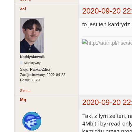
xxl
2020-09-20 22
to jest ten kardryd
Naddyskownik
Nieaktywny
Skąd:
Rabka-Zdrój
Zarejestrowany:
2002-04-23
Posty:
8,329
Strona
Mq
2020-09-20 22
Tak, z tym że ten, 
4Mbit i był read-on
kartridżu przez pr