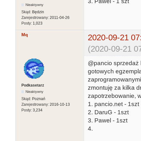
3. Pawel - 1 szt
Nieaktywny
Skąd:
Będzin
Zarejestrowany:
2011-04-26
Posty:
1,023
Mq
2020-09-21 07
(2020-09-21 07
@pancio sprzedaż k
gotowych egzemplar
zaprogramowanymi ws
Podkasetarz
zmontuję za kilka dn
Nieaktywny
zapotrzebowanie, w
Skąd:
Poznań
1. pancio.net - 1szt
Zarejestrowany:
2016-10-13
Posty:
3,234
2. DaruG - 1szt
3. Pawel - 1szt
4.