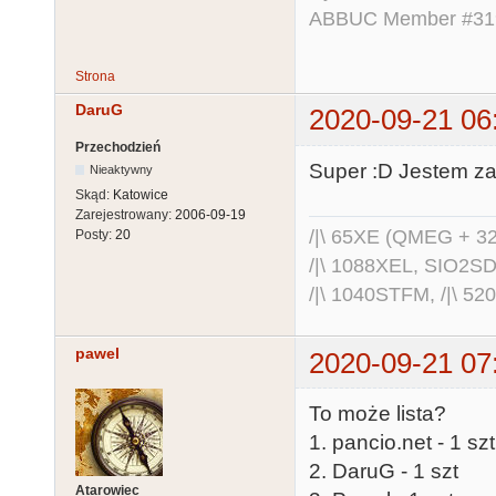
ABBUC Member #319.
Strona
DaruG
2020-09-21 06
Przechodzień
Super :D Jestem za
Nieaktywny
Skąd:
Katowice
Zarejestrowany:
2006-09-19
/|\ 65XE (QMEG + 32
Posty:
20
/|\ 1088XEL, SIO2S
/|\ 1040STFM, /|\ 5
pawel
2020-09-21 07
To może lista?
1. pancio.net - 1 sz
2. DaruG - 1 szt
Atarowiec