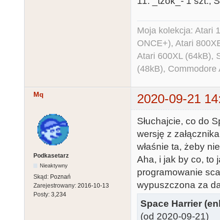
11. _tzok_- 1 szt., 
Moja kolekcja: Atar
ONCE+), Atari 800X
Atari 600XL (64kB)
(48kB), Commodore
Mq
2020-09-21 14
Słuchajcie, co do S
wersję z załącznik
właśnie ta, żeby nie
Podkasetarz
Aha, i jak by co, to
Nieaktywny
programowanie scala
Skąd:
Poznań
wypuszczona za d
Zarejestrowany:
2016-10-13
Posty:
3,234
Space Harrier (en
(od 2020-09-21)