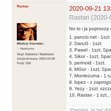
Rastan
2020-09-21 13
Rastan (2020-
No to i ja poprosz
1. pancio.net - 1szt
2. DaruG - 1szt
Młodszy Atarowiec
Nieaktywny
3. Pawel - 1szt, Sp
Skąd:
Katowice / Mysłowice
4. Sikor - 1szt, Sp
Zarejestrowany:
2002-03-09
5. perinoid - 1szt.
Posty:
506
6. MGor - 1szt, Spa
7. Montezuma - 1 sz
8. lopez - z zapro
9. Yezy - 1szt. s
10. Rastan - 1 szt.,
"Pamiętaj, że być do