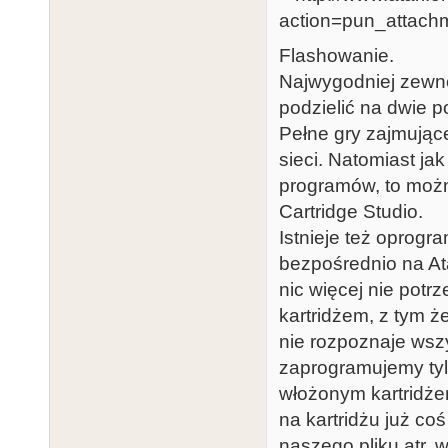
Flashowanie.
Najwygodniej zewnę
podzielić na dwie p
Pełne gry zajmując
sieci. Natomiast ja
programów, to moż
Cartridge Studio.
Istnieje też oprogr
bezpośrednio na Ata
nic więcej nie potr
kartridżem, z tym ż
nie rozpoznaje wsz
zaprogramujemy tyl
włożonym kartridżem
na kartridżu już coś
naszego pliku atr, w