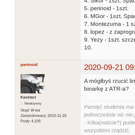
4. Sikor - 1szt, Sp
5. perinoid - 1szt.
6. MGor - 1szt, Spa
7. Montezuma - 1 sz
8. lopez - z zapro
9. Yezy - 1szt. s
10.
perinoid
2020-09-21 09
A mógłbyś rzucić l
binarkę z ATR-a?
Kasetarz
Nieaktywny
Pamięć studenta ma c
Skąd:
W-wa
jednocześnie nic nie
Zarejestrowany:
2015-11-20
Posty:
4,105
- Kilka(naście?) pude
wszystkimi rządzić.