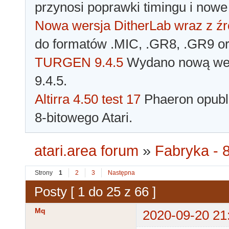
przynosi poprawki timingu i nowe
Nowa wersja DitherLab wraz z źr
do formatów .MIC, .GR8, .GR9 o
TURGEN 9.4.5
Wydano nową wer
9.4.5.
Altirra 4.50 test 17
Phaeron opubli
8-bitowego Atari.
atari.area forum
»
Fabryka - 8
Strony
1
2
3
Następna
Posty [ 1 do 25 z 66 ]
Mq
2020-09-20 21