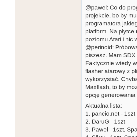
@pawel: Co do prog
projekcie, bo by mu
programatora jakie
platform. Na płytce
poziomu Atari i nic 
@perinoid: Próbow
piszesz. Mam SDX ka
Faktycznie wtedy ws
flasher atarowy z pl
wykorzystać. Chyba
Maxflash, to by moż
opcję generowania pl
Aktualna lista:
1. pancio.net - 1szt
2. DaruG - 1szt
3. Pawel - 1szt, Sp