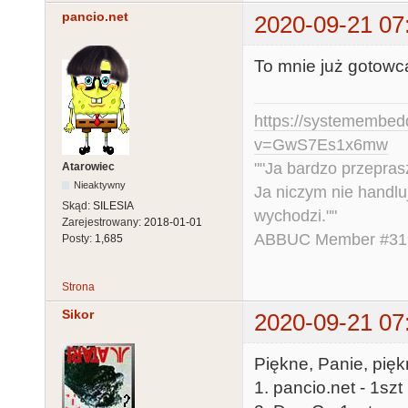
pancio.net
2020-09-21 07
To mnie już gotowc
https://systemembed
v=GwS7Es1x6mw
""Ja bardzo przepra
Atarowiec
Nieaktywny
Ja niczym nie handlu
Skąd:
SILESIA
wychodzi.""
Zarejestrowany:
2018-01-01
ABBUC Member #319.
Posty:
1,685
Strona
Sikor
2020-09-21 07
Piękne, Panie, pięk
1. pancio.net - 1szt