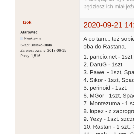
będziesz ich miał jeż
_tzok_
2020-09-21 14
Atarowiec
A co tam... też so
Nieaktywny
Skąd:
Bielsko-Biała
oba do Rastana.
Zarejestrowany:
2017-06-15
1. pancio.net - 1szt
Posty:
1,516
2. DaruG - 1szt
3. Pawel - 1szt, Sp
4. Sikor - 1szt, Sp
5. perinoid - 1szt.
6. MGor - 1szt, Spa
7. Montezuma - 1 sz
8. lopez - z zapro
9. Yezy - 1szt. s
10. Rastan - 1 szt.,