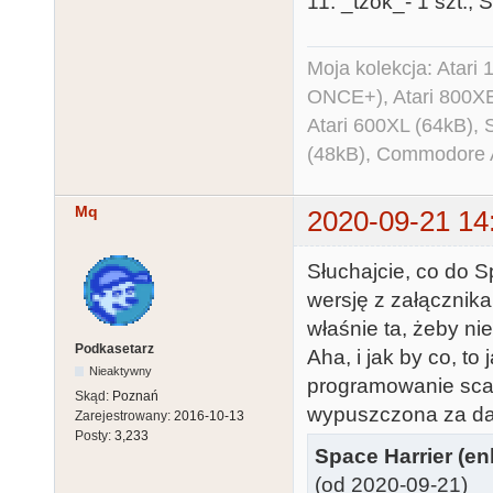
11. _tzok_- 1 szt., 
Moja kolekcja: Atar
ONCE+), Atari 800X
Atari 600XL (64kB)
(48kB), Commodore
Mq
2020-09-21 14
Słuchajcie, co do S
wersję z załącznik
właśnie ta, żeby nie
Podkasetarz
Aha, i jak by co, to
Nieaktywny
programowanie scala
Skąd:
Poznań
wypuszczona za d
Zarejestrowany:
2016-10-13
Posty:
3,233
Space Harrier (en
(od 2020-09-21)