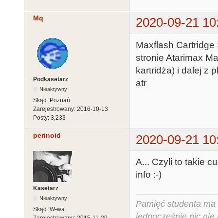
Mq
2020-09-21 10
Maxflash Cartridge 
stronie Atarimax Ma
kartridża) i dalej z
Podkasetarz
atr
Nieaktywny
Skąd:
Poznań
Zarejestrowany:
2016-10-13
Posty:
3,233
perinoid
2020-09-21 10
A... Czyli to takie 
info :-)
Kasetarz
Nieaktywny
Pamięć studenta ma c
Skąd:
W-wa
jednocześnie nic nie
Zarejestrowany:
2015-11-20