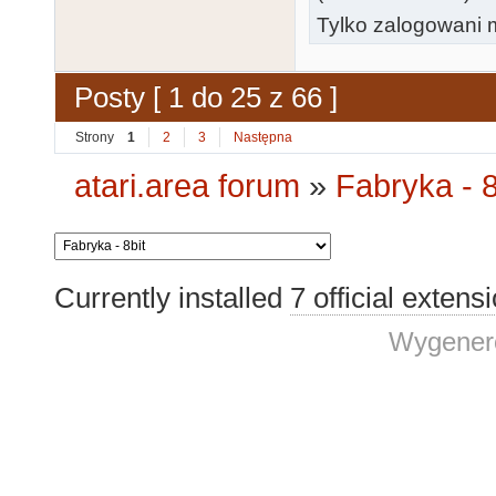
Tylko zalogowani m
Posty [ 1 do 25 z 66 ]
Strony
1
2
3
Następna
atari.area forum
»
Fabryka - 8
Currently installed
7 official extens
Wygenero