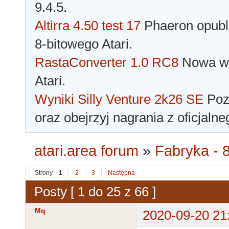
9.4.5.
Altirra 4.50 test 17
Phaeron opubli
8-bitowego Atari.
RastaConverter 1.0 RC8
Nowa wer
Atari.
Wyniki Silly Venture 2k26 SE
Pozn
oraz obejrzyj nagrania z oficjaln
atari.area forum
»
Fabryka - 8
Strony
1
2
3
Następna
Posty [ 1 do 25 z 66 ]
Mq
2020-09-20 21