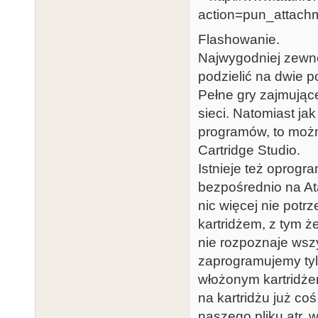
Flashowanie.
Najwygodniej zewnę
podzielić na dwie p
Pełne gry zajmując
sieci. Natomiast ja
programów, to moż
Cartridge Studio.
Istnieje też oprogr
bezpośrednio na Ata
nic więcej nie potr
kartridżem, z tym ż
nie rozpoznaje wsz
zaprogramujemy tyl
włożonym kartridżem
na kartridżu już coś
naszego pliku atr, w