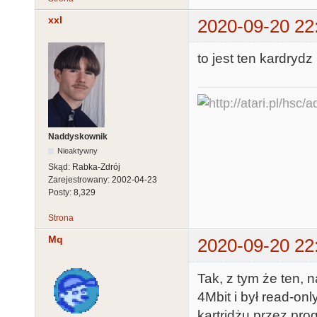
xxl
2020-09-20 22
to jest ten kardryd
Naddyskownik
Nieaktywny
Skąd:
Rabka-Zdrój
Zarejestrowany:
2002-04-23
Posty:
8,329
Strona
Mq
2020-09-20 22
Tak, z tym że ten, 
4Mbit i był read-on
kartridżu przez pr