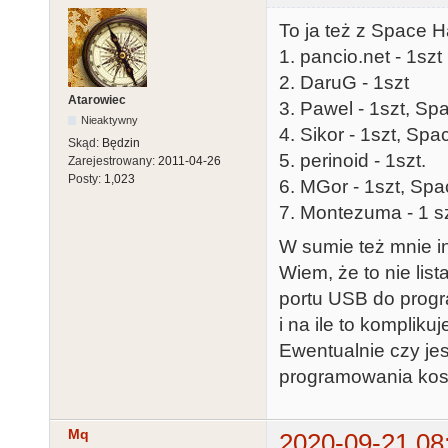
To ja też z Space H
1. pancio.net - 1szt
2. DaruG - 1szt
Atarowiec
3. Pawel - 1szt, Sp
Nieaktywny
4. Sikor - 1szt, Sp
Skąd:
Będzin
5. perinoid - 1szt.
Zarejestrowany:
2011-04-26
Posty:
1,023
6. MGor - 1szt, Spa
7. Montezuma - 1 sz
W sumie też mnie i
Wiem, że to nie lis
portu USB do progra
i na ile to kompliku
Ewentualnie czy jes
programowania kost
Mq
2020-09-21 08