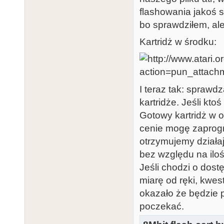
flashowania jakoś s
bo sprawdziłem, al
Kartridż w środku:
I teraz tak: sprawd
kartridże. Jeśli kto
Gotowy kartridż w 
cenie mogę zaprog
otrzymujemy działa
bez względu na iloś
Jeśli chodzi o dost
miarę od ręki, kwes
okazało że będzie p
poczekać.