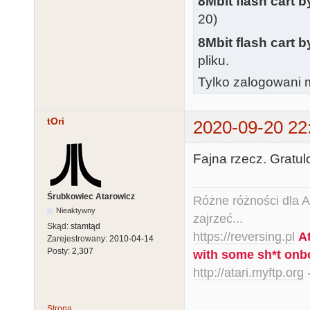
8Mbit flash cart 
20)
8Mbit flash cart 
pliku.
Tylko zalogowani m
tOri
2020-09-20 22
Fajna rzecz. Gratul
Śrubkowiec Atarowicz
Różne różności dla Ata
Nieaktywny
zajrzeć...
Skąd:
stamtąd
https://reversing.pl
A
Zarejestrowany:
2010-04-14
Posty:
2,307
with some sh*t onb
http://atari.myftp.org
-
Strona