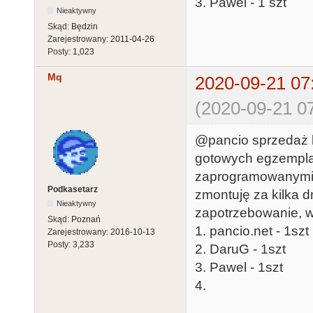
3. Pawel - 1 szt
Nieaktywny
Skąd:
Będzin
Zarejestrowany:
2011-04-26
Posty:
1,023
Mq
2020-09-21 07
(2020-09-21 07
@pancio sprzedaż k
gotowych egzemplar
zaprogramowanymi ws
Podkasetarz
zmontuję za kilka dn
Nieaktywny
zapotrzebowanie, w
Skąd:
Poznań
1. pancio.net - 1szt
Zarejestrowany:
2016-10-13
Posty:
3,233
2. DaruG - 1szt
3. Pawel - 1szt
4.