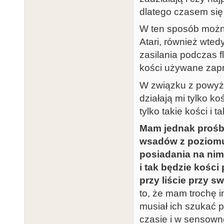
dlatego czasem się
W ten sposób można
Atari, również wte
zasilania podczas f
kości używane zap
W związku z powyż
działają mi tylko 
tylko takie kości i 
Mam jednak prośbę
wsadów z poziomu 
posiadania na nim 
i tak będzie kośc
przy liście przy
to, że mam trochę 
musiał ich szukać
czasie i w sensowne