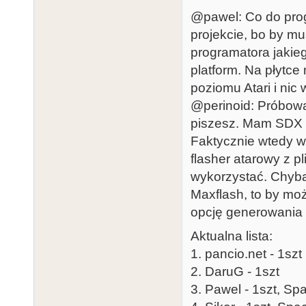
@pawel: Co do prog
projekcie, bo by mu
programatora jakie
platform. Na płytce
poziomu Atari i nic 
@perinoid: Próbow
piszesz. Mam SDX ka
Faktycznie wtedy ws
flasher atarowy z pl
wykorzystać. Chyba
Maxflash, to by moż
opcję generowania pl
Aktualna lista:
1. pancio.net - 1szt
2. DaruG - 1szt
3. Pawel - 1szt, Sp