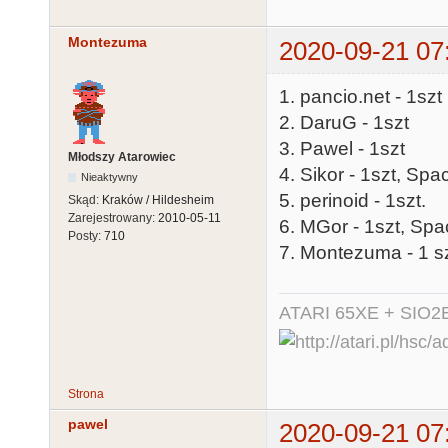
Montezuma
2020-09-21 07
1. pancio.net - 1szt
2. DaruG - 1szt
3. Pawel - 1szt
Młodszy Atarowiec
4. Sikor - 1szt, Spa
Nieaktywny
5. perinoid - 1szt.
Skąd:
Kraków / Hildesheim
Zarejestrowany:
2010-05-11
6. MGor - 1szt, Spa
Posty:
710
7. Montezuma - 1 sz
ATARI 65XE + SIO2
Strona
pawel
2020-09-21 07