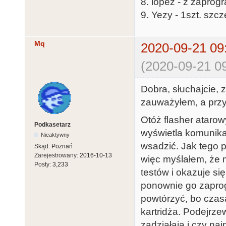
8. lopez - z zapro
9. Yezy - 1szt. szc
Mq
2020-09-21 09
(2020-09-21 09
Dobra, słuchajcie, 
zauważyłem, a przy
Otóż flasher atarowy
Podkasetarz
wyświetla komunikat
Nieaktywny
wsadzić. Jak tego 
Skąd:
Poznań
Zarejestrowany:
2016-10-13
więc myślałem, że m
Posty:
3,233
testów i okazuje się
ponownie go zaprog
powtórzyć, bo czas
kartridża. Podejrzew
zadziałają i czy naj