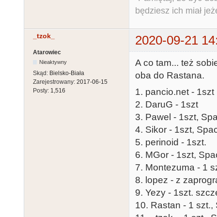
będziesz ich miał jeż
_tzok_
2020-09-21 14
Atarowiec
A co tam... też so
Nieaktywny
Skąd:
Bielsko-Biała
oba do Rastana.
Zarejestrowany:
2017-06-15
1. pancio.net - 1szt
Posty:
1,516
2. DaruG - 1szt
3. Pawel - 1szt, Sp
4. Sikor - 1szt, Sp
5. perinoid - 1szt.
6. MGor - 1szt, Spa
7. Montezuma - 1 sz
8. lopez - z zapro
9. Yezy - 1szt. s
10. Rastan - 1 szt.,