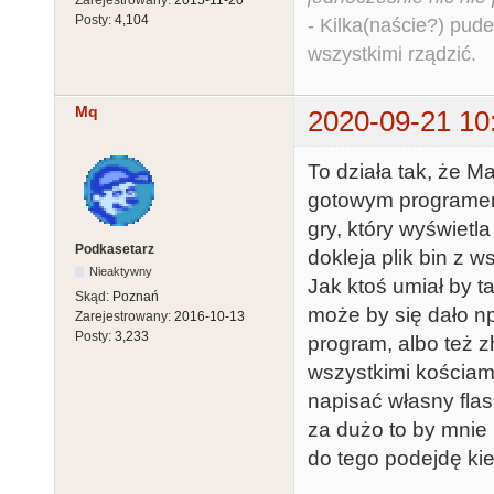
Posty:
4,104
- Kilka(naście?) pude
wszystkimi rządzić.
Mq
2020-09-21 10
To działa tak, że M
gotowym programem 
gry, który wyświetl
Podkasetarz
dokleja plik bin z 
Nieaktywny
Jak ktoś umiał by t
Skąd:
Poznań
może by się dało np
Zarejestrowany:
2016-10-13
Posty:
3,233
program, albo też 
wszystkimi kościam
napisać własny flas
za dużo to by mnie
do tego podejdę ki