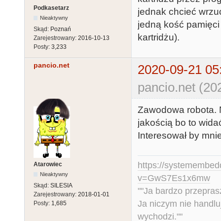
Podkasetarz
jednak chcieć wrzu
Nieaktywny
jedną kość pamięci 
Skąd:
Poznań
kartridżu).
Zarejestrowany:
2016-10-13
Posty:
3,233
pancio.net
2020-09-21 05
pancio.net (20
Zawodowa robota. N
jakością bo to wida
Interesował by mni
https://systemembed
Atarowiec
Nieaktywny
v=GwS7Es1x6mw
Skąd:
SILESIA
""Ja bardzo przepra
Zarejestrowany:
2018-01-01
Ja niczym nie handlu
Posty:
1,685
wychodzi.""