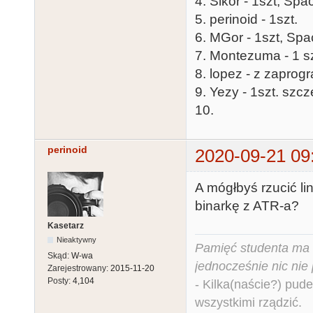
4. Sikor - 1szt, Sp
5. perinoid - 1szt.
6. MGor - 1szt, Spa
7. Montezuma - 1 sz
8. lopez - z zapro
9. Yezy - 1szt. s
10.
perinoid
2020-09-21 09
A mógłbyś rzucić l
binarkę z ATR-a?
Kasetarz
Nieaktywny
Pamięć studenta ma c
Skąd:
W-wa
jednocześnie nic nie
Zarejestrowany:
2015-11-20
Posty:
4,104
- Kilka(naście?) pude
wszystkimi rządzić.