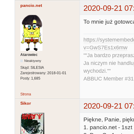
pancio.net
2020-09-21 07
To mnie już gotowc
https://systemembed
v=GwS7Es1x6mw
""Ja bardzo przepra
Atarowiec
Nieaktywny
Ja niczym nie handlu
Skąd:
SILESIA
wychodzi.""
Zarejestrowany:
2018-01-01
ABBUC Member #319.
Posty:
1,685
Strona
Sikor
2020-09-21 07
Piękne, Panie, pięk
1. pancio.net - 1szt