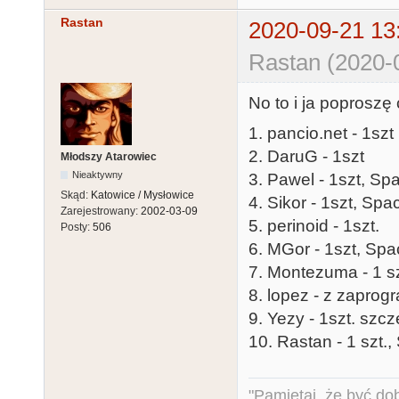
Rastan
2020-09-21 13
Rastan (2020-
No to i ja poprosz
1. pancio.net - 1szt
2. DaruG - 1szt
Młodszy Atarowiec
Nieaktywny
3. Pawel - 1szt, Sp
Skąd:
Katowice / Mysłowice
4. Sikor - 1szt, Sp
Zarejestrowany:
2002-03-09
5. perinoid - 1szt.
Posty:
506
6. MGor - 1szt, Spa
7. Montezuma - 1 sz
8. lopez - z zapro
9. Yezy - 1szt. s
10. Rastan - 1 szt.,
"Pamiętaj, że być do