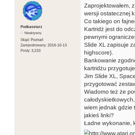
Zaprojektowałem, 
wersji ostatecznej k
Co takiego on fajn
Podkasetarz
Kartridż jest do odc
Nieaktywny
pewnymi ograniczen
Skąd:
Poznań
Slide XL zapisuje 
Zarejestrowany:
2016-10-13
Posty:
3,233
highscore).
Bankowanie zgodne 
kartridżu przygotu
Jim Slide XL, Space
przygotować zestaw
Wiadomo też że pow
całodyskietkowych, 
wiem jednak gdzie t
jakieś linki?
Ładne wykonanie, k