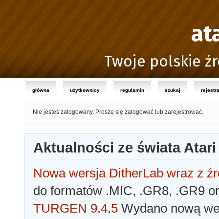
at
Twoje polskie źr
główna
użytkownicy
regulamin
szukaj
rejestr
Nie jesteś zalogowany.
Proszę się zalogować lub zarejestrować.
Aktualności ze świata Atari
Nowa wersja DitherLab wraz z źr
do formatów .MIC, .GR8, .GR9 o
TURGEN 9.4.5
Wydano nową wer