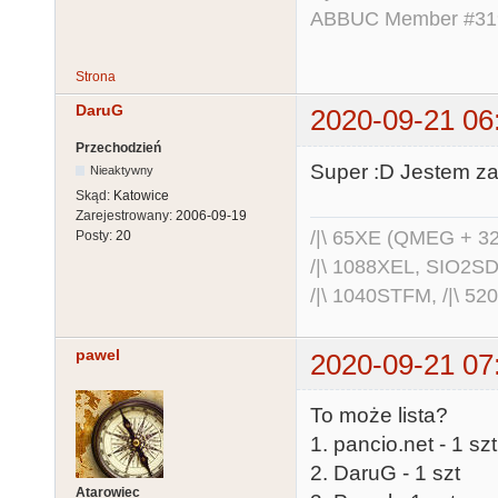
ABBUC Member #319.
Strona
DaruG
2020-09-21 06
Przechodzień
Super :D Jestem za
Nieaktywny
Skąd:
Katowice
Zarejestrowany:
2006-09-19
/|\ 65XE (QMEG + 32
Posty:
20
/|\ 1088XEL, SIO2S
/|\ 1040STFM, /|\ 5
pawel
2020-09-21 07
To może lista?
1. pancio.net - 1 sz
2. DaruG - 1 szt
Atarowiec