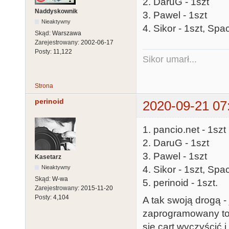
2. DaruG - 1szt
Naddyskownik
3. Pawel - 1szt
Nieaktywny
4. Sikor - 1szt, Spa
Skąd:
Warszawa
Zarejestrowany:
2002-06-17
Posty:
11,122
Sikor umarł...
Strona
perinoid
2020-09-21 07
1. pancio.net - 1szt
2. DaruG - 1szt
3. Pawel - 1szt
Kasetarz
4. Sikor - 1szt, Sp
Nieaktywny
Skąd:
W-wa
5. perinoid - 1szt.
Zarejestrowany:
2015-11-20
Posty:
4,104
A tak swoją drogą -
zaprogramowany to
się cart wyczyścić