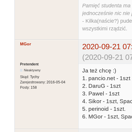
Pamięć studenta ma c
jednocześnie nic nie
- Kilka(naście?) pude
wszystkimi rządzić.
MGor
2020-09-21 07
(2020-09-21 07
Pretendent
Ja też chcę :)
Nieaktywny
Skąd:
Tychy
1. pancio.net - 1szt
Zarejestrowany:
2016-05-04
2. DaruG - 1szt
Posty:
158
3. Pawel - 1szt
4. Sikor - 1szt, Spa
5. perinoid - 1szt.
6. MGor - 1szt, Spa