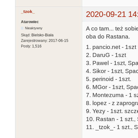
_tzok_
2020-09-21 14
Atarowiec
A co tam... też so
Nieaktywny
Skąd:
Bielsko-Biała
oba do Rastana.
Zarejestrowany:
2017-06-15
1. pancio.net - 1szt
Posty:
1,516
2. DaruG - 1szt
3. Pawel - 1szt, Sp
4. Sikor - 1szt, Sp
5. perinoid - 1szt.
6. MGor - 1szt, Spa
7. Montezuma - 1 sz
8. lopez - z zapro
9. Yezy - 1szt. s
10. Rastan - 1 szt.,
11. _tzok_- 1 szt., 