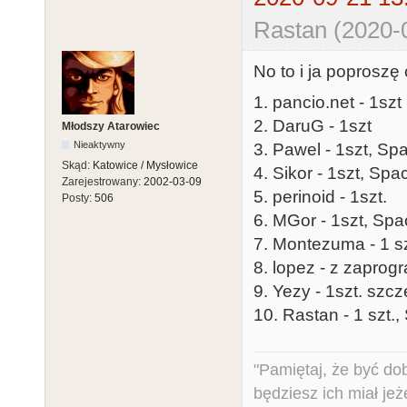
Rastan (2020-
No to i ja poprosz
1. pancio.net - 1szt
2. DaruG - 1szt
Młodszy Atarowiec
Nieaktywny
3. Pawel - 1szt, Sp
Skąd:
Katowice / Mysłowice
4. Sikor - 1szt, Sp
Zarejestrowany:
2002-03-09
5. perinoid - 1szt.
Posty:
506
6. MGor - 1szt, Spa
7. Montezuma - 1 sz
8. lopez - z zapro
9. Yezy - 1szt. s
10. Rastan - 1 szt.,
"Pamiętaj, że być do
będziesz ich miał jeż