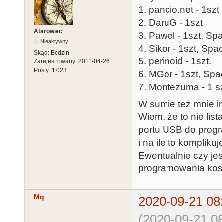
1. pancio.net - 1szt
2. DaruG - 1szt
Atarowiec
3. Pawel - 1szt, Sp
Nieaktywny
4. Sikor - 1szt, Sp
Skąd:
Będzin
5. perinoid - 1szt.
Zarejestrowany:
2011-04-26
Posty:
1,023
6. MGor - 1szt, Spa
7. Montezuma - 1 sz
W sumie też mnie i
Wiem, że to nie lis
portu USB do progra
i na ile to kompliku
Ewentualnie czy jes
programowania kost
Mq
2020-09-21 08
(2020-09-21 08