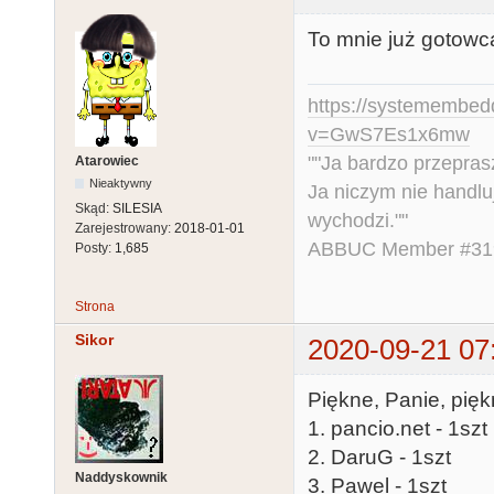
To mnie już gotowc
https://systemembed
v=GwS7Es1x6mw
""Ja bardzo przepra
Atarowiec
Nieaktywny
Ja niczym nie handlu
Skąd:
SILESIA
wychodzi.""
Zarejestrowany:
2018-01-01
ABBUC Member #319.
Posty:
1,685
Strona
Sikor
2020-09-21 07
Piękne, Panie, pięk
1. pancio.net - 1szt
2. DaruG - 1szt
Naddyskownik
3. Pawel - 1szt