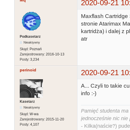
Mq
2020-09-21 10
Maxflash Cartridge 
stronie Atarimax Ma
kartridża) i dalej z
Podkasetarz
atr
Nieaktywny
Skąd:
Poznań
Zarejestrowany:
2016-10-13
Posty:
3,234
perinoid
2020-09-21 10
A... Czyli to takie 
info :-)
Kasetarz
Nieaktywny
Pamięć studenta ma c
Skąd:
W-wa
jednocześnie nic nie
Zarejestrowany:
2015-11-20
Posty:
4,107
- Kilka(naście?) pude