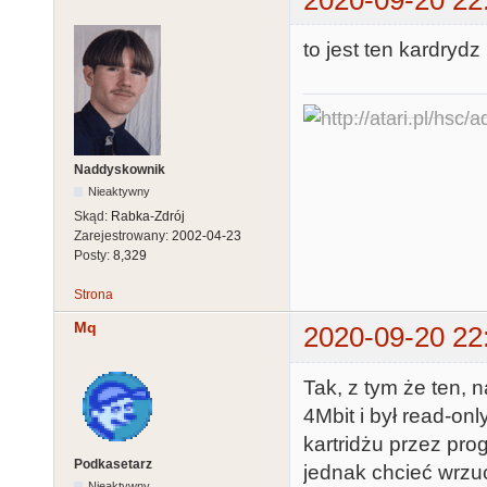
to jest ten kardryd
Naddyskownik
Nieaktywny
Skąd:
Rabka-Zdrój
Zarejestrowany:
2002-04-23
Posty:
8,329
Strona
Mq
2020-09-20 22
Tak, z tym że ten, 
4Mbit i był read-on
kartridżu przez pr
Podkasetarz
jednak chcieć wrzu
Nieaktywny