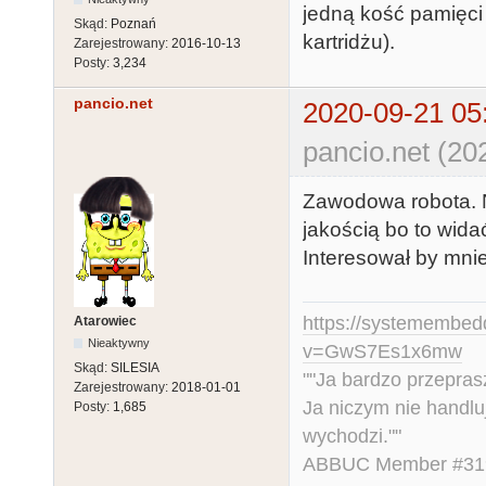
jedną kość pamięci 
Skąd:
Poznań
kartridżu).
Zarejestrowany:
2016-10-13
Posty:
3,234
pancio.net
2020-09-21 05
pancio.net (20
Zawodowa robota. N
jakością bo to wida
Interesował by mni
https://systemembed
Atarowiec
Nieaktywny
v=GwS7Es1x6mw
Skąd:
SILESIA
""Ja bardzo przepra
Zarejestrowany:
2018-01-01
Ja niczym nie handlu
Posty:
1,685
wychodzi.""
ABBUC Member #319.