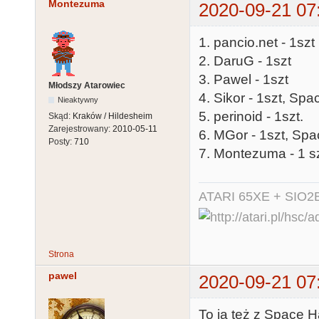
Montezuma
2020-09-21 07
1. pancio.net - 1szt
2. DaruG - 1szt
3. Pawel - 1szt
Młodszy Atarowiec
4. Sikor - 1szt, Spa
Nieaktywny
5. perinoid - 1szt.
Skąd:
Kraków / Hildesheim
Zarejestrowany:
2010-05-11
6. MGor - 1szt, Spa
Posty:
710
7. Montezuma - 1 sz
ATARI 65XE + SIO2
Strona
pawel
2020-09-21 07
To ja też z Space H