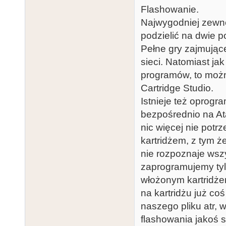
Flashowanie.
Najwygodniej zewnę
podzielić na dwie p
Pełne gry zajmując
sieci. Natomiast ja
programów, to moż
Cartridge Studio.
Istnieje też oprogr
bezpośrednio na Ata
nic więcej nie potr
kartridżem, z tym ż
nie rozpoznaje wsz
zaprogramujemy tyl
włożonym kartridżem
na kartridżu już coś
naszego pliku atr, w
flashowania jakoś s