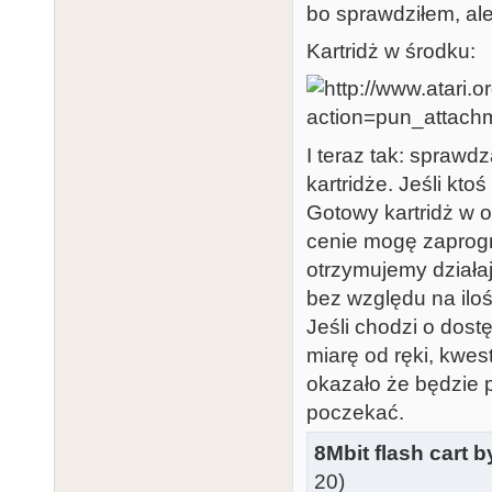
bo sprawdziłem, al
Kartridż w środku:
I teraz tak: sprawd
kartridże. Jeśli kto
Gotowy kartridż w 
cenie mogę zaprog
otrzymujemy działa
bez względu na iloś
Jeśli chodzi o dost
miarę od ręki, kwes
okazało że będzie p
poczekać.
8Mbit flash cart 
20)