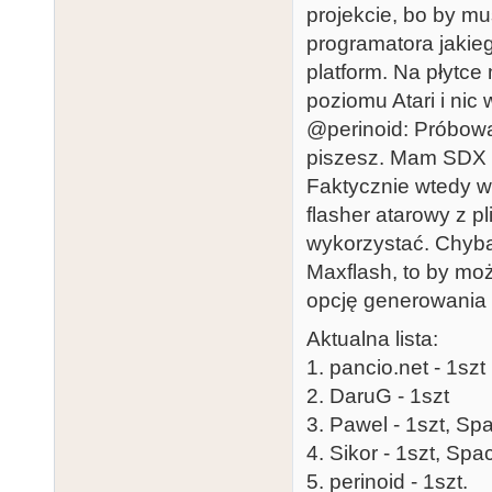
projekcie, bo by mu
programatora jakie
platform. Na płytce
poziomu Atari i nic 
@perinoid: Próbow
piszesz. Mam SDX ka
Faktycznie wtedy ws
flasher atarowy z pl
wykorzystać. Chyba
Maxflash, to by moż
opcję generowania pl
Aktualna lista:
1. pancio.net - 1szt
2. DaruG - 1szt
3. Pawel - 1szt, Sp
4. Sikor - 1szt, Sp
5. perinoid - 1szt.