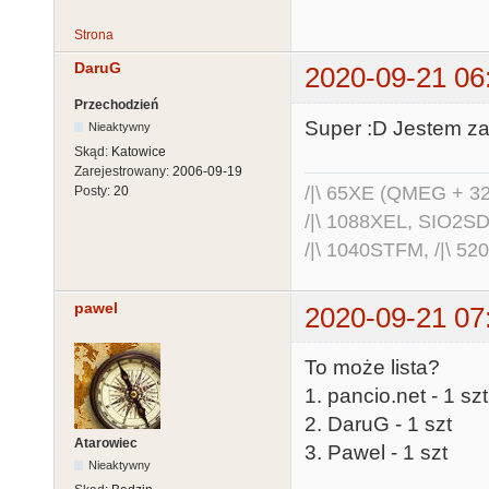
Strona
DaruG
2020-09-21 06
Przechodzień
Super :D Jestem za
Nieaktywny
Skąd:
Katowice
Zarejestrowany:
2006-09-19
/|\ 65XE (QMEG + 32
Posty:
20
/|\ 1088XEL, SIO2S
/|\ 1040STFM, /|\ 5
pawel
2020-09-21 07
To może lista?
1. pancio.net - 1 sz
2. DaruG - 1 szt
Atarowiec
3. Pawel - 1 szt
Nieaktywny