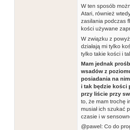
W ten sposób można
Atari, również wte
zasilania podczas f
kości używane zap
W związku z powyż
działają mi tylko 
tylko takie kości i 
Mam jednak prośbę
wsadów z poziomu 
posiadania na nim 
i tak będzie kośc
przy liście przy
to, że mam trochę 
musiał ich szukać
czasie i w sensowne
@pawel: Co do prog