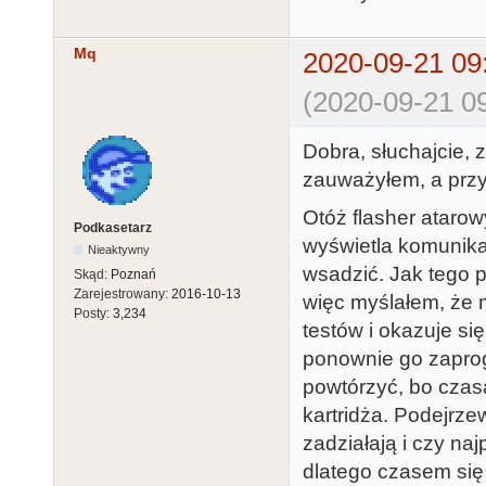
Mq
2020-09-21 09
(2020-09-21 09
Dobra, słuchajcie, 
zauważyłem, a przy
Otóż flasher atarowy
Podkasetarz
wyświetla komunikat
Nieaktywny
wsadzić. Jak tego 
Skąd:
Poznań
Zarejestrowany:
2016-10-13
więc myślałem, że m
Posty:
3,234
testów i okazuje się
ponownie go zaprog
powtórzyć, bo czas
kartridża. Podejrzew
zadziałają i czy naj
dlatego czasem się