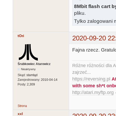
8Mbit flash cart 
pliku.
Tylko zalogowani m
tOri
2020-09-20 22
Fajna rzecz. Gratul
Śrubkowiec Atarowicz
Różne różności dla Ata
Nieaktywny
zajrzeć...
Skąd:
stamtąd
https://reversing.pl
A
Zarejestrowany:
2010-04-14
Posty:
2,309
with some sh*t onb
http://atari.myftp.org
-
Strona
xxl
2020-09-20 22