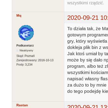
wszystkimi rządzić.
Mq
2020-09-21 10
To działa tak, że M
gotowym programem 
gry, który wyświetl
Podkasetarz
dokleja plik bin z 
Nieaktywny
Jak ktoś umiał by t
Skąd:
Poznań
może by się dało np
Zarejestrowany:
2016-10-13
Posty:
3,234
program, albo też 
wszystkimi kościam
napisać własny flas
za dużo to by mnie
do tego podejdę ki
Rastan
2020-09-21 13