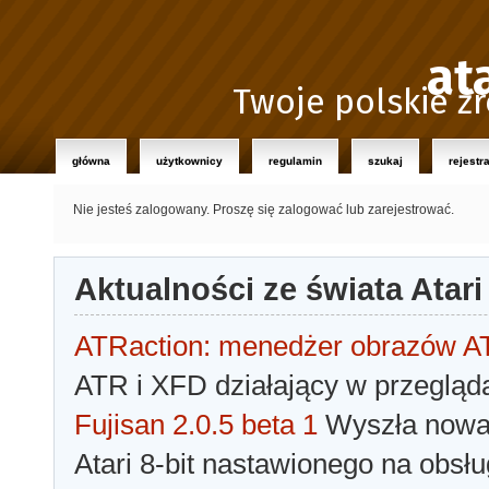
at
Twoje polskie źr
główna
użytkownicy
regulamin
szukaj
rejestr
Nie jesteś zalogowany.
Proszę się zalogować lub zarejestrować.
Aktualności ze świata Atari
ATRaction: menedżer obrazów 
ATR i XFD działający w przegląda
Fujisan 2.0.5 beta 1
Wyszła nowa 
Atari 8-bit nastawionego na obsłu