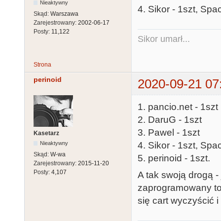
Nieaktywny
4. Sikor - 1szt, Spa
Skąd:
Warszawa
Zarejestrowany:
2002-06-17
Posty:
11,122
Sikor umarł...
Strona
perinoid
2020-09-21 07
1. pancio.net - 1szt
2. DaruG - 1szt
3. Pawel - 1szt
Kasetarz
4. Sikor - 1szt, Sp
Nieaktywny
Skąd:
W-wa
5. perinoid - 1szt.
Zarejestrowany:
2015-11-20
Posty:
4,107
A tak swoją drogą -
zaprogramowany to
się cart wyczyścić