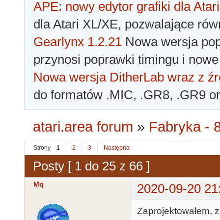
APE: nowy edytor grafiki dla Atari
dla Atari XL/XE, pozwalające rów
Gearlynx 1.2.21
Nowa wersja popu
przynosi poprawki timingu i nowe
Nowa wersja DitherLab wraz z źr
do formatów .MIC, .GR8, .GR9 o
atari.area forum
»
Fabryka - 8
Strony
1
2
3
Następna
Posty [ 1 do 25 z 66 ]
Mq
2020-09-20 21
Zaprojektowałem, 