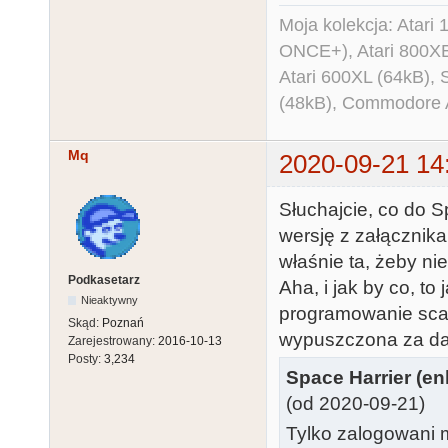
Moja kolekcja: Atar
ONCE+), Atari 800X
Atari 600XL (64kB)
(48kB), Commodore
Mq
2020-09-21 14
Słuchajcie, co do S
wersję z załącznik
właśnie ta, żeby nie
Podkasetarz
Aha, i jak by co, to
Nieaktywny
programowanie scala
Skąd:
Poznań
wypuszczona za d
Zarejestrowany:
2016-10-13
Posty:
3,234
Space Harrier (en
(od 2020-09-21)
Tylko zalogowani m