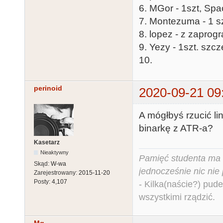
6. MGor - 1szt, Spa
7. Montezuma - 1 sz
8. lopez - z zapro
9. Yezy - 1szt. s
10.
perinoid
2020-09-21 09
A mógłbyś rzucić l
binarkę z ATR-a?
Kasetarz
Nieaktywny
Pamięć studenta ma c
Skąd:
W-wa
jednocześnie nic nie
Zarejestrowany:
2015-11-20
Posty:
4,107
- Kilka(naście?) pude
wszystkimi rządzić.