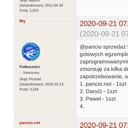
Skąd:
Będzin
Zarejestrowany:
2011-04-26
Posty:
1,023
Mq
2020-09-21 07
(2020-09-21 07
@pancio sprzedaż k
gotowych egzemplar
zaprogramowanymi ws
Podkasetarz
zmontuję za kilka dn
Nieaktywny
zapotrzebowanie, w
Skąd:
Poznań
1. pancio.net - 1szt
Zarejestrowany:
2016-10-13
Posty:
3,234
2. DaruG - 1szt
3. Pawel - 1szt
4.
pancio.net
2020-09-21 07