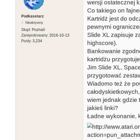
wersji ostatecznej k
Co takiego on fajn
Podkasetarz
Kartridż jest do odc
Nieaktywny
pewnymi ograniczen
Skąd:
Poznań
Slide XL zapisuje 
Zarejestrowany:
2016-10-13
Posty:
3,234
highscore).
Bankowanie zgodne 
kartridżu przygotu
Jim Slide XL, Space
przygotować zestaw
Wiadomo też że pow
całodyskietkowych, 
wiem jednak gdzie t
jakieś linki?
Ładne wykonanie, k