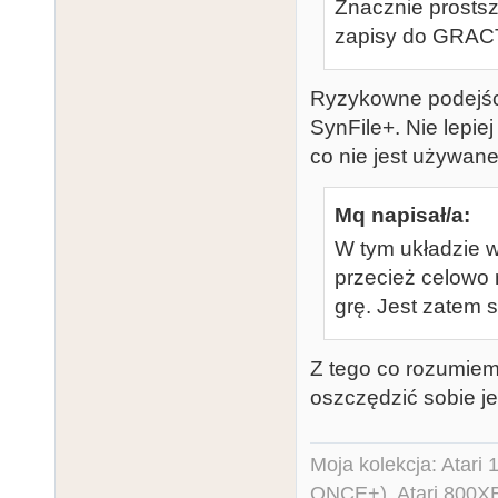
Znacznie prosts
zapisy do GRAC
Ryzykowne podejści
SynFile+. Nie lepie
co nie jest używan
Mq napisał/a:
W tym układzie w
przecież celowo 
grę. Jest zatem s
Z tego co rozumiem,
oszczędzić sobie j
Moja kolekcja: Atar
ONCE+), Atari 800X