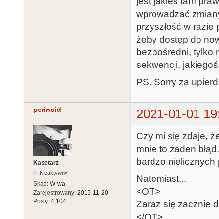
jest jakieś tam pr
wprowadzać zmiany 
przyszłość w razie 
żeby dostęp do now
bezpośredni, tylko 
sekwencji, jakiegoś
PS. Sorry za upierd
perinoid
2021-01-01 19
Czy mi się zdaje, że
mnie to żaden błąd.
bardzo nielicznych
Kasetarz
Nieaktywny
Natomiast...
Skąd:
W-wa
<OT>
Zarejestrowany:
2015-11-20
Posty:
4,104
Zaraz się zacznie dy
</OT>