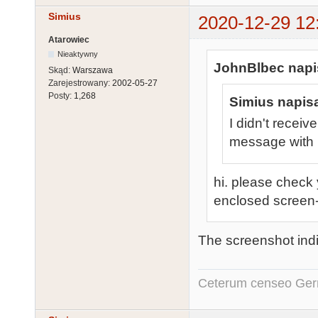
Simius
2020-12-29 12
Atarowiec
Nieaktywny
JohnBlbec napis
Skąd:
Warszawa
Zarejestrowany:
2002-05-27
Posty:
1,268
Simius napisa
I didn't recei
message with 
hi. please check 
enclosed screen-s
The screenshot indi
Ceterum censeo Ger