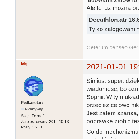
Ale to już można pr
Decathlon.atr
16.6
Tylko zalogowani m
Ceterum censeo Ger
Mq
2021-01-01 19
Simius, super, dzię
wiadomość, bo ozn
Sophii. W tym układ
Podkasetarz
przecież celowo nik
Nieaktywny
Jest zatem szansa, ż
Skąd:
Poznań
poprawkę zrobić też
Zarejestrowany:
2016-10-13
Posty:
3,233
Co do mechanizmu, n