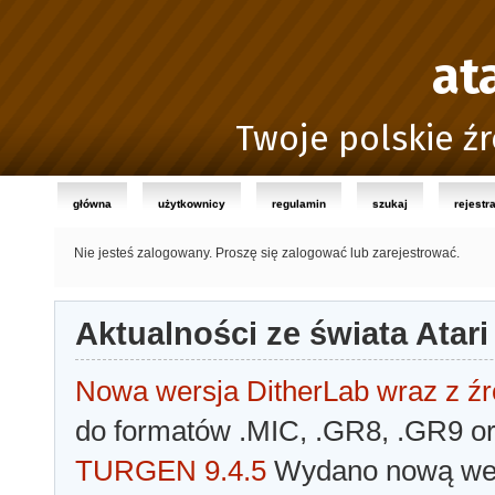
at
Twoje polskie źr
główna
użytkownicy
regulamin
szukaj
rejestr
Nie jesteś zalogowany.
Proszę się zalogować lub zarejestrować.
Aktualności ze świata Atari
Nowa wersja DitherLab wraz z źr
do formatów .MIC, .GR8, .GR9 o
TURGEN 9.4.5
Wydano nową wer