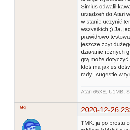
Simius odwalił kawa
urządzeń do Atari 
w stanie uczynić te
wszystkich ;) Ja, j
prawidłowo testowa
jeszcze zbyt dużeg
działanie różnych g
grą może dotyczyć 
ktoś ma jakieś doś
rady i sugestie w ty
Atari 65XE, U1MB, 
Mq
2020-12-26 23
TMK, ja po prostu o