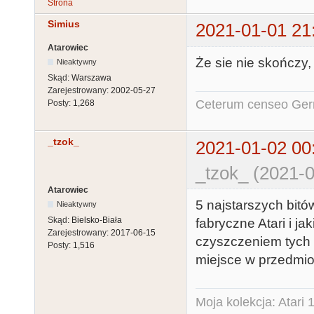
Strona
Simius
2021-01-01 21
Atarowiec
Że sie nie skończy,
Nieaktywny
Skąd:
Warszawa
Zarejestrowany:
2002-05-27
Ceterum censeo Ger
Posty:
1,268
_tzok_
2021-01-02 00
_tzok_ (2021-0
Atarowiec
5 najstarszych bit
Nieaktywny
Skąd:
Bielsko-Biała
fabryczne Atari i j
Zarejestrowany:
2017-06-15
czyszczeniem tych b
Posty:
1,516
miejsce w przedmio
Moja kolekcja: Atar