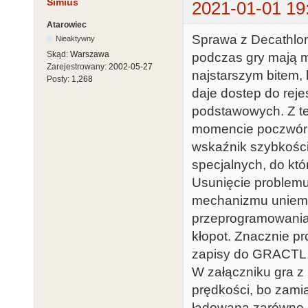
Simius
2021-01-01 19
Atarowiec
Sprawa z Decathlon
Nieaktywny
Skąd:
Warszawa
podczas gry mają m
Zarejestrowany:
2002-05-27
najstarszym bitem, 
Posty:
1,268
daje dostep do reje
podstawowych. Z te
momencie poczwórn
wskaźnik szybkości.
specjalnych, do kt
Usunięcie problem
mechanizmu uniemo
przeprogramowania
kłopot. Znacznie p
zapisy do GRACTL
W załączniku gra z
prędkości, bo zamia
ładowana zarówno d