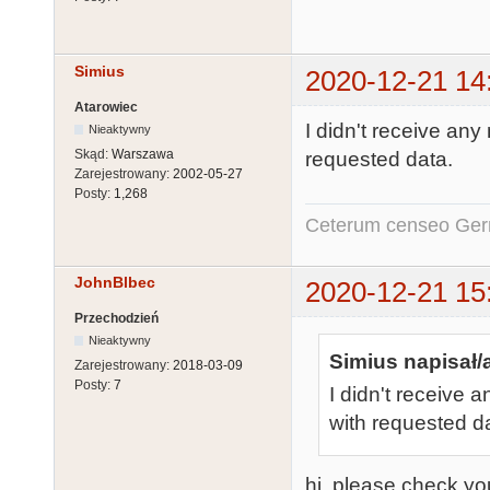
Simius
2020-12-21 14
Atarowiec
I didn't receive an
Nieaktywny
Skąd:
Warszawa
requested data.
Zarejestrowany:
2002-05-27
Posty:
1,268
Ceterum censeo Ger
JohnBlbec
2020-12-21 15
Przechodzień
Nieaktywny
Simius napisał/
Zarejestrowany:
2018-03-09
Posty:
7
I didn't receive
with requested d
hi. please check yo