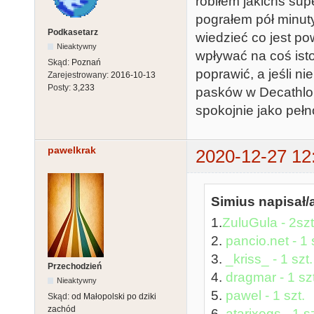
robiłem jakichś su
pograłem pół minuty
Podkasetarz
wiedzieć co jest po
Nieaktywny
wpływać na coś ist
Skąd:
Poznań
poprawić, a jeśli n
Zarejestrowany:
2016-10-13
Posty:
3,233
pasków w Decathloni
spokojnie jako pełno
pawelkrak
2020-12-27 12
Simius napisał/
1.
ZuluGula - 2szt
2.
pancio.net - 1 
3.
_kriss_ - 1 szt.
Przechodzień
4.
dragmar - 1 szt
Nieaktywny
5.
pawel - 1 szt.
Skąd:
od Małopolski po dziki
zachód
6.
atarixegs - 1 sz