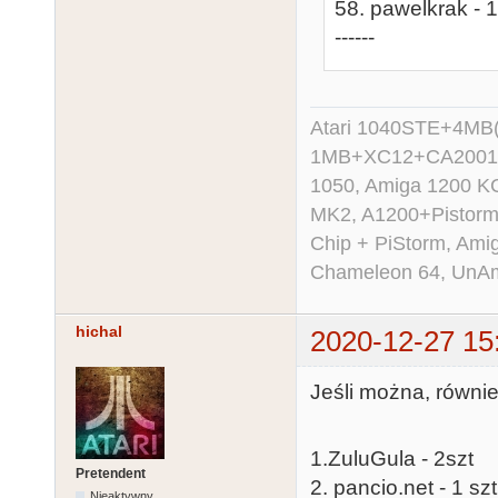
58. pawelkrak - 1
------
Atari 1040STE+4MB(
1MB+XC12+CA2001+X
1050, Amiga 1200 K
MK2, A1200+Pistorm
Chip + PiStorm, Ami
Chameleon 64, UnAmig
hichal
2020-12-27 15
Jeśli można, równie
1.ZuluGula - 2szt
Pretendent
2. pancio.net - 1 szt
Nieaktywny