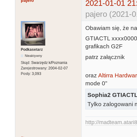
pajero
2021-01-01 21
pajero (2021-0
Obawiam się, że na 
GTIACTL xxxx0000 z
grafikach G2F
Podkasetarz
patrz załącznik
Nieaktywny
Skąd:
Swarzędz k/Poznania
Zarejestrowany:
2004-02-07
Posty:
3,093
oraz
Altirra Hardwa
mode 0"
Sophia2 GTIACT
Tylko zalogowani m
http://madteam.atari8