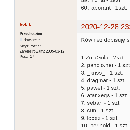
59. hichal - 1szt
60. laborant - 1szt.
bobik
2020-12-28 23
Przechodzień
Również dopisuję s
Nieaktywny
Skąd:
Poznań
Zarejestrowany:
2005-03-12
1.ZuluGula - 2szt
Posty:
17
2. pancio.net - 1 szt
3. _kriss_ - 1 szt.
4. dragmar - 1 szt.
5. pawel - 1 szt.
6. atarixegs - 1 szt.
7. seban - 1 szt.
8. sun - 1 szt.
9. lopez - 1 szt.
10. perinoid - 1 szt.