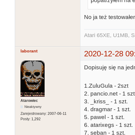
popatrzyłem na ek
No ja też testował
Atari 65XE, U1MB, 
laborant
2020-12-28 09
Dopisuję się na jed
1.ZuluGula - 2szt
2. pancio.net - 1 szt
3. _kriss_ - 1 szt.
Atarowiec
Nieaktywny
4. dragmar - 1 szt.
Zarejestrowany:
2007-06-11
5. pawel - 1 szt.
Posty:
1,292
6. atarixegs - 1 szt.
7. seban - 1 szt.