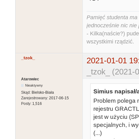
Pamięć studenta ma c
jednocześnie nic nie
- Kilka(naście?) pude
wszystkimi rządzić.
_tzok_
2021-01-01 19
_tzok_ (2021-0
Atarowiec
Nieaktywny
Simius napisał/
Skąd:
Bielsko-Biała
Zarejestrowany:
2017-06-15
Problem polega n
Posty:
1,516
rejestru GRACTL 
jest w użyciu (S
specjalnych, i w
(...)