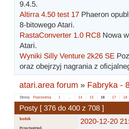
9.4.5.
Altirra 4.50 test 17
Phaeron opubli
8-bitowego Atari.
RastaConverter 1.0 RC8
Nowa wer
Atari.
Wyniki Silly Venture 2k26 SE
Pozn
oraz obejrzyj nagrania z oficjaln
atari.area forum
»
Fabryka - 8
Strony
Poprzednia
1
…
14
15
16
17
18
Posty [ 376 do 400 z 708 ]
bobik
2020-12-20 21
Przechodzień