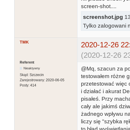
screen-shot....
screenshot.jpg
13
Tylko zalogowani m
TMK
2020-12-26 22
(2020-12-26 23
Referent
@Mq, szacun za poś
Nieaktywny
Skąd:
Szczecin
testowałem różne gr
Zarejestrowany:
2020-06-05
przetestować więc 
Posty:
414
i działać i akurat 
pisałeś. Przy mach
cały ale jakimś dzi
żadnego wpływu na 
liczy się "szybka rę
to błąd wyświetlania