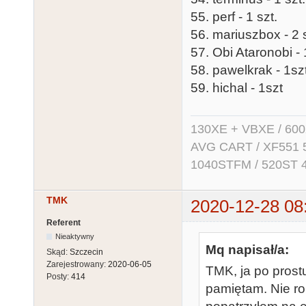
55. perf - 1 szt.
56. mariuszbox - 2 s
57. Obi Ataronobi - 
58. pawelkrak - 1sz
59. hichal - 1szt
130XE + VBXE / 600
AVG CART / XF551 5.2
1040STFM / 520ST 
TMK
2020-12-28 08
Referent
Nieaktywny
Mq napisał/a:
Skąd:
Szczecin
Zarejestrowany:
2020-06-05
TMK, ja po prostu
Posty:
414
pamiętam. Nie ro