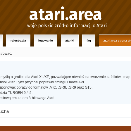
atari.area
Twoje polskie źródło informacji o Atari
rejestracja
logowanie
atariki
faq
atari.area strona g
strować.
myślą o grafice dla Atari XL/XE, pozwalające również na tworzenie kafelków i map
oli Atari Lynx przynosi poprawki timingu i nowe API.
portować obrazy do formatów .MIC, .GR8, .GR9 oraz G15.
dzia TURGEN 9.4.5.
estową emulatora 8-bitowego Atari.
lucha