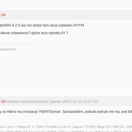
4:34
ari800-4.2.0 ale nie widze tam opcji ustawien AY/YM
aultowe ustawienie? gdzie leza rejestry AY ?
7:00
Ostatnio edytowany przez Cyprian (2021-02-14 14:07:32)
że Altirra ma emulację YM/AY/Sonari. Sprawdziłem, jednak jednak nie ma, jest tyl
sa / Lynx I / Mega ST 1 / 7800 / Portfolio / Lynx II / Jaguar / TT030 / Mega STe / 800 XL /