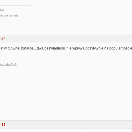
rol
iedza rujnuje
0:24
est w glownej binarce... taka bezwladnosc nie wplywa pozytywnie na popularnosc e
7:11