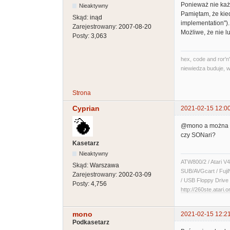
Ponieważ nie każd
Nieaktywny
Pamiętam, że kied
Skąd:
inąd
implementation").
Zarejestrowany:
2007-08-20
Możliwe, że nie l
Posty:
3,063
hex, code and ror'n'
niewiedza buduje, w
Strona
Cyprian
2021-02-15 12:0
@mono a można zr
czy SONari?
Kasetarz
Nieaktywny
ATW800/2 / Atari V4
Skąd:
Warszawa
SUB/AVGcart / Fuji
Zarejestrowany:
2002-03-09
/ USB Floppy Drive 
Posty:
4,756
http://260ste.atari.o
mono
2021-02-15 12:2
Podkasetarz