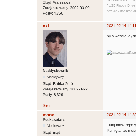
SUB/AVGcart / Fuji
Skąd:
Warszawa
/ USB Floppy Drive 
Zarejestrowany:
2002-03-09
http://260ste.atari.o
Posty:
4,756
xxl
2021-02-14 14:1
byla wczoraj dysku
Naddyskownik
Nieaktywny
Skąd:
Rabka-Zdrój
Zarejestrowany:
2002-04-23
Posty:
8,329
Strona
mono
2021-02-14 14:2
Podkasetarz
Tutaj masz repozy
Nieaktywny
Pamiętaj, że moja
Skąd:
inąd