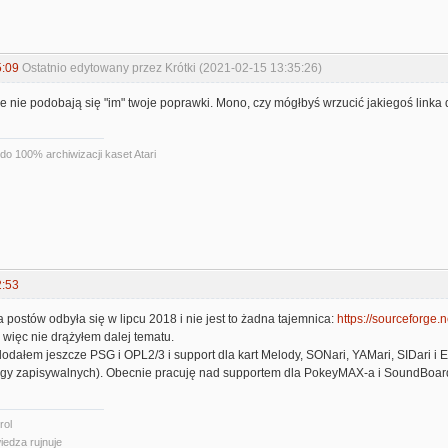
5:09
Ostatnio edytowany przez Krótki (2021-02-15 13:35:26)
e nie podobają się "im" twoje poprawki. Mono, czy mógłbyś wrzucić jakiegoś linka d
do 100% archiwizacji kaset Atari
2:53
postów odbyła się w lipcu 2018 i nie jest to żadna tajemnica:
https://sourceforge.n
 więc nie drążyłem dalej tematu.
dałem jeszcze PSG i OPL2/3 i support dla kart Melody, SONari, YAMari, SIDari i E
idgy zapisywalnych). Obecnie pracuję nad supportem dla PokeyMAX-a i SoundBoar
rol
iedza rujnuje