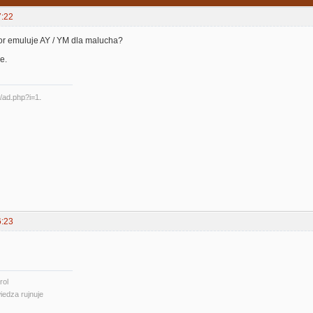
7:22
tor emuluje AY / YM dla malucha?
e.
6:23
rol
iedza rujnuje