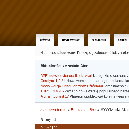
główna
użytkownicy
regulamin
szukaj
Nie jesteś zalogowany.
Proszę się zalogować lub zareje
Aktualności ze świata Atari
APE: nowy edytor grafiki dla Atari
Narzędzie stworzone z 
Gearlynx 1.2.21
Nowa wersja popularnego emulatora kons
Nowa wersja DitherLab wraz z źródłami
Teraz można eks
TURGEN 9.4.5
Wydano nową wersję popularnego narzę
Altirra 4.50 test 17
Phaeron opublikował kolejną wersję t
»
AY/YM dla Ma
atari.area forum
»
Emulacja - 8bit
Strony
1
Posty [ 19 ]