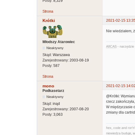
Posty:
8,329
Strona
Krótki
2021-02-15 13:3
Nie wiedziałem, ż
Młodszy Atarowiec
A8CAS
- narzędzie 
Nieaktywny
Skąd:
Warszawa
Zarejestrowany:
2003-08-19
Posty:
587
Strona
mono
2021-02-15 14:0
Podkasetarz
@Krótki: Wymiana 
Nieaktywny
rzecz zakończyła,
Skąd:
inąd
W międzyczasie do
Zarejestrowany:
2007-08-20
zmiany dla cartr
Posty:
3,063
hex, code and ror'n'
niewiedza buduje, w