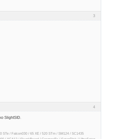
3
4
ko SlightSID.
 1040 STe / Falcon030 / 65 XE / 520 STm / SM124 / SC1435