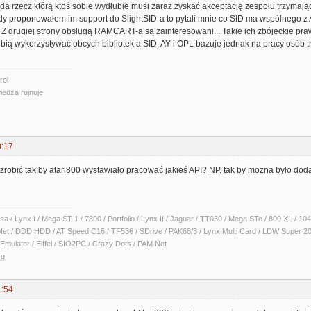
a rzecz którą ktoś sobie wydłubie musi zaraz zyskać akceptację zespołu trzymają
y proponowałem im support do SlightSID-a to pytali mnie co SID ma wspólnego z A
 Z drugiej strony obsługą RAMCART-a są zainteresowani... Takie ich zbójeckie praw
ubią wykorzystywać obcych bibliotek a SID, AY i OPL bazuje jednak na pracy osób t
rol
iedza rujnuje
0:17
obić tak by atari800 wystawiało pracować jakieś API? NP. tak by można było do
sa / Lynx I / Mega ST 1 / 7800 / Portfolio / Lynx II / Jaguar / TT030 / Mega STe / 800 XL /
Net / DDD HDD / AT Speed C16 / TF536 / SDrive / PAK68/3 / Lynx Multi Card / LDW Super 2
Emulator / Eiffel / SIO2PC / Crazy Dots / PAM Net
rg
1:54