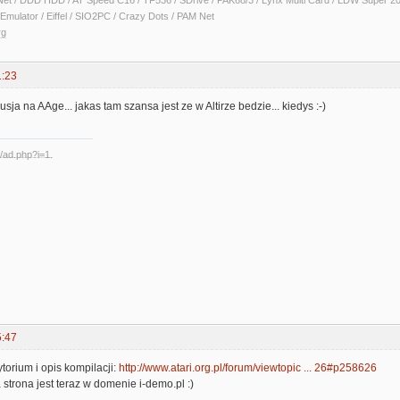
Net / DDD HDD / AT Speed C16 / TF536 / SDrive / PAK68/3 / Lynx Multi Card / LDW Super 2
Emulator / Eiffel / SIO2PC / Crazy Dots / PAM Net
rg
1:23
sja na AAge... jakas tam szansa jest ze w Altirze bedzie... kiedys :-)
5:47
torium i opis kompilacji:
http://www.atari.org.pl/forum/viewtopic ... 26#p258626
 strona jest teraz w domenie i-demo.pl :)