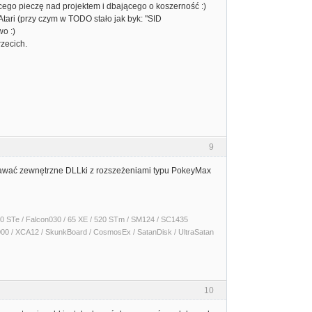
cego pieczę nad projektem i dbającego o koszerność :)
tari (przy czym w TODO stało jak byk: "SID
o :)
rzecich.
9
dawać zewnętrzne DLLki z rozszeżeniami typu PokeyMax
 1040 STe / Falcon030 / 65 XE / 520 STm / SM124 / SC1435
000 / XCA12 / SkunkBoard / CosmosEx / SatanDisk / UltraSatan
10