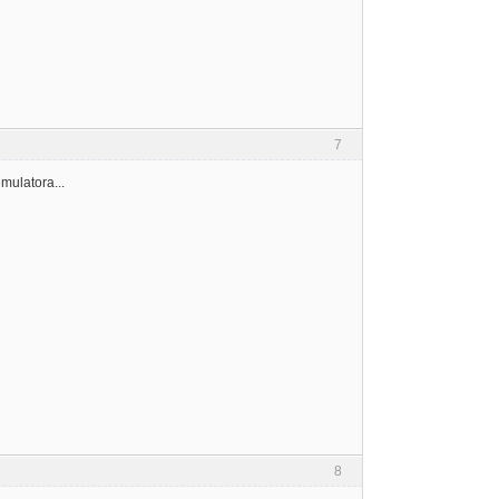
7
mulatora...
8