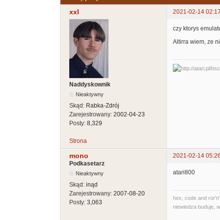
xxl
2021-02-14 02:1
czy ktorys emula
Altirra wiem, ze ni
Naddyskownik
Nieaktywny
Skąd:
Rabka-Zdrój
Zarejestrowany:
2002-04-23
Posty:
8,329
Strona
mono
2021-02-14 05:2
Podkasetarz
atari800
Nieaktywny
Skąd:
inąd
Zarejestrowany:
2007-08-20
hex, code and ror'n'
Posty:
3,063
niewiedza buduje, w