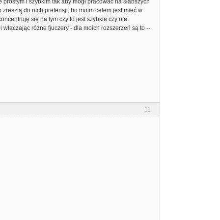
e prostym i szybkim tak aby mógł pracować na słabszych
zresztą do nich pretensji, bo moim celem jest mieć w
centruję się na tym czy to jest szybkie czy nie.
włączając różne fjuczery - dla moich rozszerzeń są to --
11