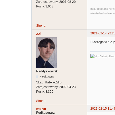
Zarejestrowany:
2007-08-20
Posty:
3,063
hex, code and ror'n'
niewiedza buduje, w
Strona
xxl
2021-02-14 22:2
Dlaczego to nie j
Naddyskownik
Nieaktywny
Skąd:
Rabka-Zdrój
Zarejestrowany:
2002-04-23
Posty:
8,329
Strona
mono
2021-02-15 11:4
Podkasetarz