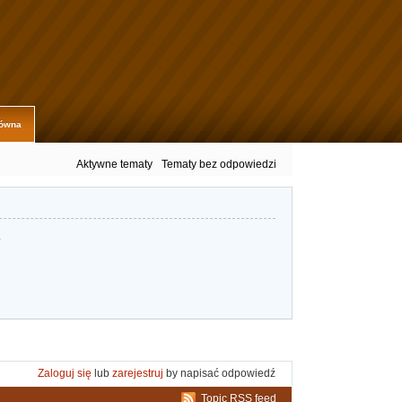
łówna
Aktywne tematy
Tematy bez odpowiedzi
.
Zaloguj się
lub
zarejestruj
by napisać odpowiedź
Topic RSS feed