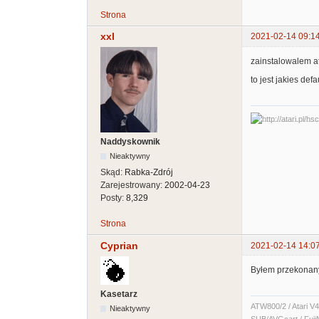
Strona
xxl
2021-02-14 09:1
zainstalowalem at
to jest jakies def
Naddyskownik
Nieaktywny
Skąd:
Rabka-Zdrój
Zarejestrowany:
2002-04-23
Posty:
8,329
Strona
Cyprian
2021-02-14 14:0
Byłem przekonany 
Kasetarz
ATW800/2 / Atari V4
Nieaktywny