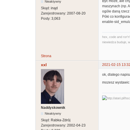
Być może, ale ch
Nieaktywny
maszynach (np. At
Skąd:
inąd
ogóle daną rzecz 
Zarejestrowany:
2007-08-20
Póki co konfigura
Posty:
3,063
enable-sid_emula
hex, code and ror'n'
niewiedza buduje, w
Strona
xxl
2021-02-15 13:3
ok, dlatego napis
mozesz wystawic 
Naddyskownik
Nieaktywny
Skąd:
Rabka-Zdrój
Zarejestrowany:
2002-04-23