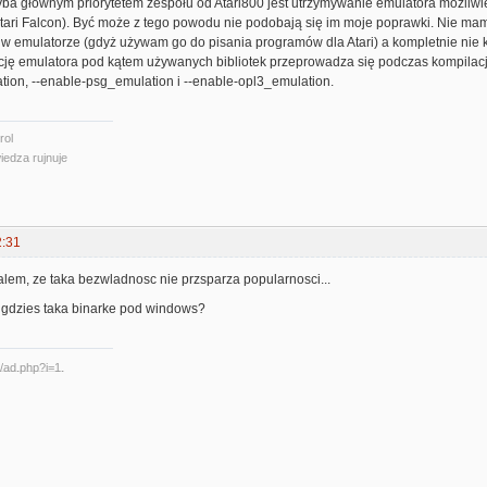
yba głównym priorytetem zespołu od Atari800 jest utrzymywanie emulatora możliwi
ari Falcon). Być może z tego powodu nie podobają się im moje poprawki. Nie mam 
w emulatorze (gdyż używam go do pisania programów dla Atari) a kompletnie nie kon
cję emulatora pod kątem używanych bibliotek przeprowadza się podczas kompilacji 
tion, --enable-psg_emulation i --enable-opl3_emulation.
rol
iedza rujnuje
2:31
alem, ze taka bezwladnosc nie przsparza popularnosci...
gdzies taka binarke pod windows?