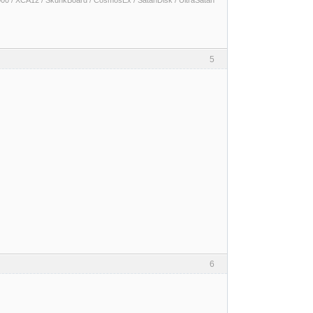
000 / XCA12 / SkunkBoard / CosmosEx / SatanDisk / UltraSatan
5
6