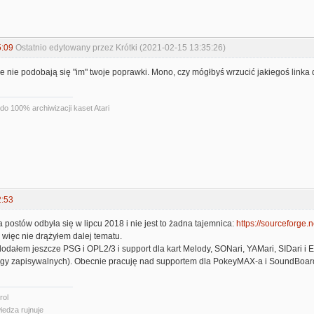
5:09
Ostatnio edytowany przez Krótki (2021-02-15 13:35:26)
e nie podobają się "im" twoje poprawki. Mono, czy mógłbyś wrzucić jakiegoś linka d
do 100% archiwizacji kaset Atari
2:53
postów odbyła się w lipcu 2018 i nie jest to żadna tajemnica:
https://sourceforge.n
 więc nie drążyłem dalej tematu.
dałem jeszcze PSG i OPL2/3 i support dla kart Melody, SONari, YAMari, SIDari i E
idgy zapisywalnych). Obecnie pracuję nad supportem dla PokeyMAX-a i SoundBoar
rol
iedza rujnuje