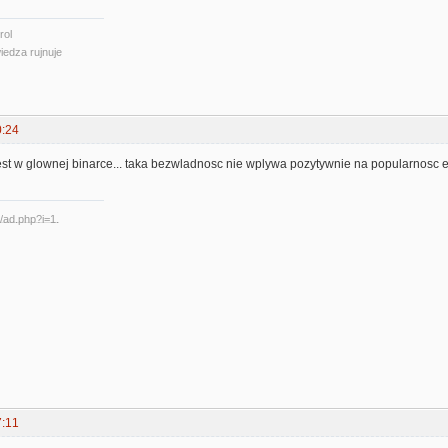
rol
iedza rujnuje
0:24
est w glownej binarce... taka bezwladnosc nie wplywa pozytywnie na popularnosc e
7:11