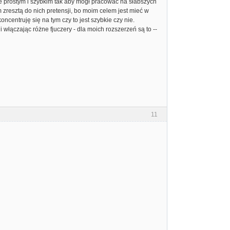
e prostym i szybkim tak aby mógł pracować na słabszych
zresztą do nich pretensji, bo moim celem jest mieć w
centruję się na tym czy to jest szybkie czy nie.
włączając różne fjuczery - dla moich rozszerzeń są to --
11