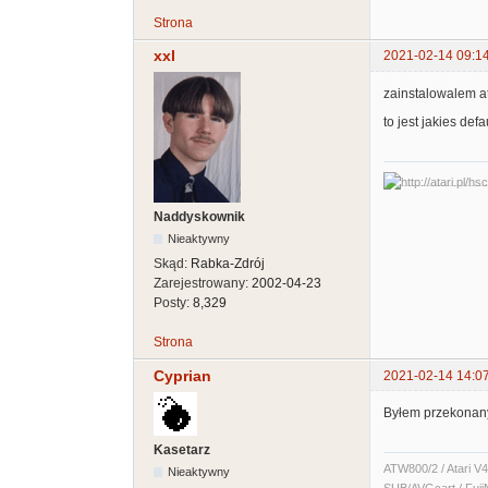
Strona
xxl
2021-02-14 09:1
zainstalowalem at
to jest jakies def
Naddyskownik
Nieaktywny
Skąd:
Rabka-Zdrój
Zarejestrowany:
2002-04-23
Posty:
8,329
Strona
Cyprian
2021-02-14 14:0
Byłem przekonany 
Kasetarz
ATW800/2 / Atari V4
Nieaktywny