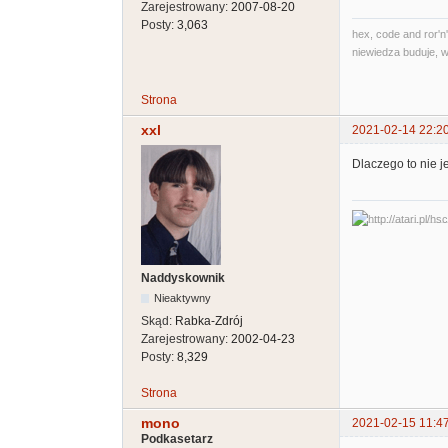
Zarejestrowany:
2007-08-20
Posty:
3,063
hex, code and ror'n'
niewiedza buduje, w
Strona
xxl
2021-02-14 22:2
Dlaczego to nie j
Naddyskownik
Nieaktywny
Skąd:
Rabka-Zdrój
Zarejestrowany:
2002-04-23
Posty:
8,329
Strona
mono
2021-02-15 11:4
Podkasetarz