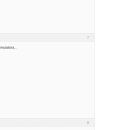
7
mulatora...
8