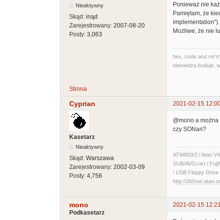
Ponieważ nie każd
Nieaktywny
Pamiętam, że kied
Skąd:
inąd
implementation").
Zarejestrowany:
2007-08-20
Możliwe, że nie l
Posty:
3,063
hex, code and ror'n'
niewiedza buduje, w
Strona
Cyprian
2021-02-15 12:0
@mono a można zr
czy SONari?
Kasetarz
Nieaktywny
ATW800/2 / Atari V4
Skąd:
Warszawa
SUB/AVGcart / Fuji
Zarejestrowany:
2002-03-09
/ USB Floppy Drive 
Posty:
4,756
http://260ste.atari.o
mono
2021-02-15 12:2
Podkasetarz