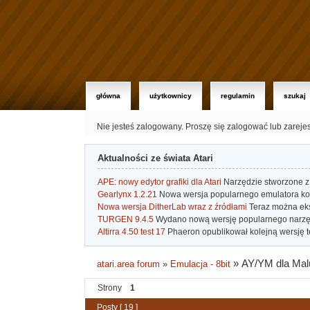
główna
użytkownicy
regulamin
szukaj
Nie jesteś zalogowany.
Proszę się zalogować lub zareje
Aktualności ze świata Atari
APE: nowy edytor grafiki dla Atari
Narzędzie stworzone z 
Gearlynx 1.2.21
Nowa wersja popularnego emulatora kons
Nowa wersja DitherLab wraz z źródłami
Teraz można eks
TURGEN 9.4.5
Wydano nową wersję popularnego narzę
Altirra 4.50 test 17
Phaeron opublikował kolejną wersję t
»
AY/YM dla Ma
atari.area forum
»
Emulacja - 8bit
Strony
1
Posty [ 19 ]