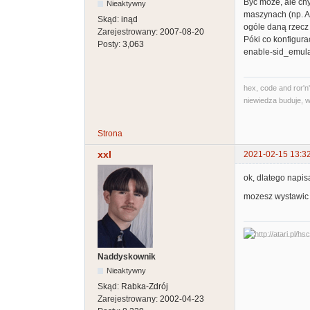
Być może, ale ch
Nieaktywny
maszynach (np. At
Skąd:
inąd
ogóle daną rzecz 
Zarejestrowany:
2007-08-20
Póki co konfigura
Posty:
3,063
enable-sid_emula
hex, code and ror'n'
niewiedza buduje, w
Strona
xxl
2021-02-15 13:3
ok, dlatego napis
mozesz wystawic 
Naddyskownik
Nieaktywny
Skąd:
Rabka-Zdrój
Zarejestrowany:
2002-04-23