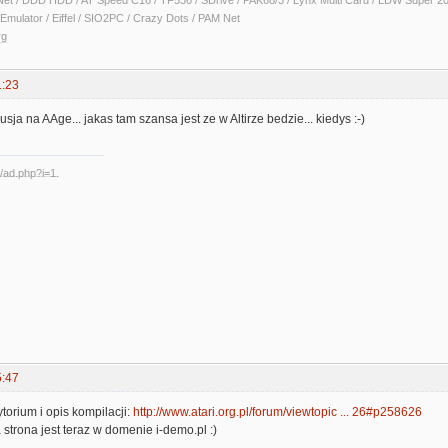
Net / DDD HDD / AT Speed C16 / TF536 / SDrive / PAK68/3 / Lynx Multi Card / LDW Super 2
Emulator / Eiffel / SIO2PC / Crazy Dots / PAM Net
rg
1:23
sja na AAge... jakas tam szansa jest ze w Altirze bedzie... kiedys :-)
5:47
torium i opis kompilacji:
http://www.atari.org.pl/forum/viewtopic ... 26#p258626
 strona jest teraz w domenie i-demo.pl :)