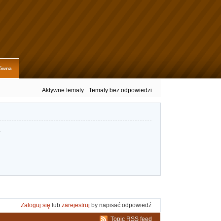
łówna
Aktywne tematy
Tematy bez odpowiedzi
.
Zaloguj się
lub
zarejestruj
by napisać odpowiedź
Topic RSS feed