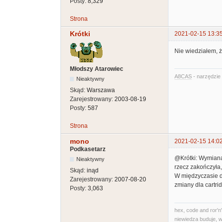
Posty:
8,329
Strona
Krótki
2021-02-15 13:3
Nie wiedziałem, ż
Młodszy Atarowiec
A8CAS
- narzędzie 
Nieaktywny
Skąd:
Warszawa
Zarejestrowany:
2003-08-19
Posty:
587
Strona
mono
2021-02-15 14:0
Podkasetarz
@Krótki: Wymiana 
Nieaktywny
rzecz zakończyła,
Skąd:
inąd
W międzyczasie do
Zarejestrowany:
2007-08-20
zmiany dla cartr
Posty:
3,063
hex, code and ror'n'
niewiedza buduje, w