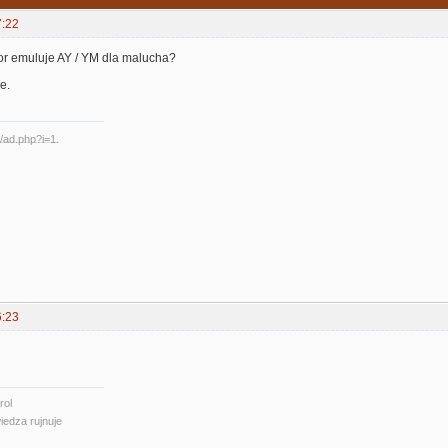
7:22
tor emuluje AY / YM dla malucha?
e.
6:23
rol
iedza rujnuje