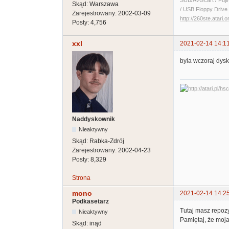
SUB/AVGcart / Fuji
Skąd:
Warszawa
/ USB Floppy Drive 
Zarejestrowany:
2002-03-09
http://260ste.atari.o
Posty:
4,756
xxl
2021-02-14 14:1
byla wczoraj dysku
Naddyskownik
Nieaktywny
Skąd:
Rabka-Zdrój
Zarejestrowany:
2002-04-23
Posty:
8,329
Strona
mono
2021-02-14 14:2
Podkasetarz
Tutaj masz repozy
Nieaktywny
Pamiętaj, że moja
Skąd:
inąd