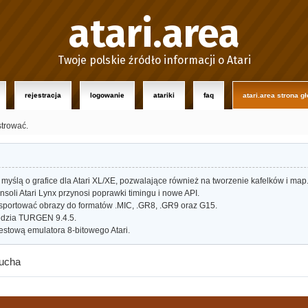
atari.area
Twoje polskie źródło informacji o Atari
rejestracja
logowanie
atariki
faq
atari.area strona g
strować.
myślą o grafice dla Atari XL/XE, pozwalające również na tworzenie kafelków i map
oli Atari Lynx przynosi poprawki timingu i nowe API.
portować obrazy do formatów .MIC, .GR8, .GR9 oraz G15.
dzia TURGEN 9.4.5.
estową emulatora 8-bitowego Atari.
lucha