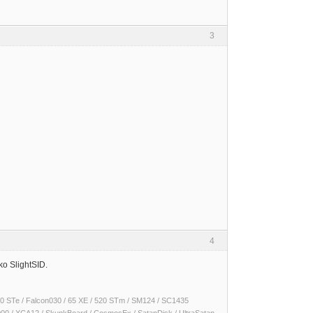
3
4
ko SlightSID.
 1040 STe / Falcon030 / 65 XE / 520 STm / SM124 / SC1435