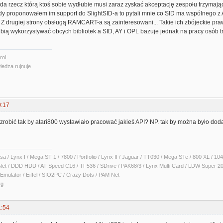
a rzecz którą ktoś sobie wydłubie musi zaraz zyskać akceptację zespołu trzymają
y proponowałem im support do SlightSID-a to pytali mnie co SID ma wspólnego z A
 Z drugiej strony obsługą RAMCART-a są zainteresowani... Takie ich zbójeckie praw
ubią wykorzystywać obcych bibliotek a SID, AY i OPL bazuje jednak na pracy osób t
rol
iedza rujnuje
0:17
obić tak by atari800 wystawiało pracować jakieś API? NP. tak by można było do
sa / Lynx I / Mega ST 1 / 7800 / Portfolio / Lynx II / Jaguar / TT030 / Mega STe / 800 XL /
Net / DDD HDD / AT Speed C16 / TF536 / SDrive / PAK68/3 / Lynx Multi Card / LDW Super 2
Emulator / Eiffel / SIO2PC / Crazy Dots / PAM Net
rg
1:54