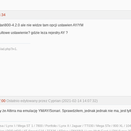
4:34
ari800-4.2.0 ale nie widze tam opcji ustawien AY/YM
aultowe ustawienie? gdzie leza rejestry AY ?
7:00
Ostatnio edytowany przez Cyprian (2021-02-14 14:07:32)
że Altirra ma emulację YM/AY/Sonari. Sprawdziłem, jednak jednak nie ma, jest tyl
sa / Lynx I / Mega ST 1 / 7800 / Portfolio / Lynx II / Jaguar / TT030 / Mega STe / 800 XL /