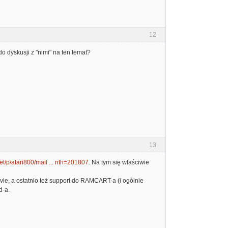
12
o dyskusji z "nimi" na ten temat?
13
et/p/atari800/mail ... nth=201807
. Na tym się właściwie
vie, a ostatnio też support do RAMCART-a (i ogólnie
d-a.