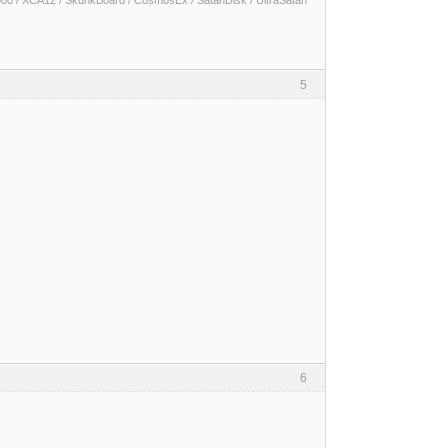
000 / XCA12 / SkunkBoard / CosmosEx / SatanDisk / UltraSatan
5
6