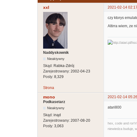
xxl
2021-02-14 02:1
czy ktorys emula
Altirra wiem, ze ni
Naddyskownik
Nieaktywny
Skąd:
Rabka-Zdrój
Zarejestrowany:
2002-04-23
Posty:
8,329
Strona
mono
2021-02-14 05:2
Podkasetarz
atari800
Nieaktywny
Skąd:
inąd
Zarejestrowany:
2007-08-20
hex, code and ror'n'
Posty:
3,063
niewiedza buduje, w