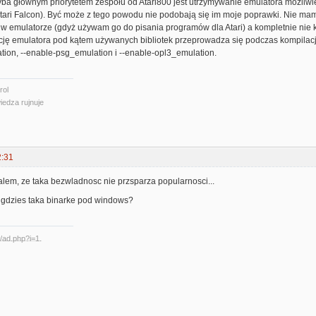
yba głównym priorytetem zespołu od Atari800 jest utrzymywanie emulatora możliwi
ari Falcon). Być może z tego powodu nie podobają się im moje poprawki. Nie mam 
w emulatorze (gdyż używam go do pisania programów dla Atari) a kompletnie nie kon
cję emulatora pod kątem używanych bibliotek przeprowadza się podczas kompilacji 
tion, --enable-psg_emulation i --enable-opl3_emulation.
rol
iedza rujnuje
2:31
alem, ze taka bezwladnosc nie przsparza popularnosci...
gdzies taka binarke pod windows?