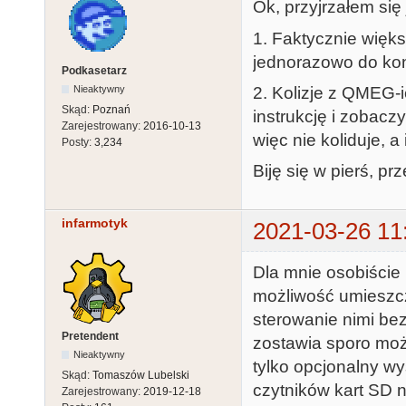
Ok, przyjrzałem się 
1. Faktycznie więk
jednorazowo do konf
Podkasetarz
2. Kolizje z QMEG-i
Nieaktywny
Skąd:
Poznań
instrukcję i zobacz
Zarejestrowany:
2016-10-13
więc nie koliduje, a
Posty:
3,234
Biję się w pierś, p
infarmotyk
2021-03-26 11
Dla mnie osobiście
możliwość umieszc
sterowanie nimi bez
Pretendent
zostawia sporo moż
Nieaktywny
tylko opcjonalny wy
Skąd:
Tomaszów Lubelski
czytników kart SD n
Zarejestrowany:
2019-12-18