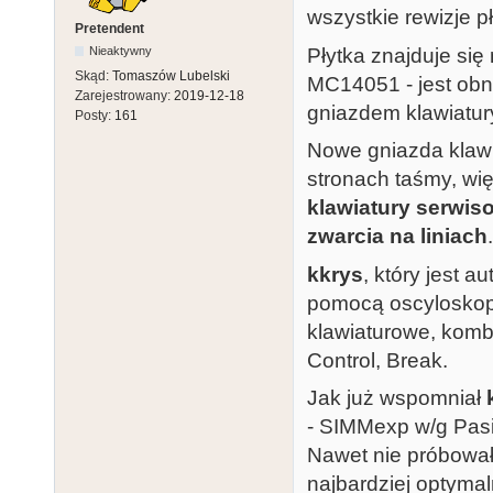
wszystkie rewizje p
Pretendent
Płytka znajduje się
Nieaktywny
Skąd:
Tomaszów Lubelski
MC14051 - jest obn
Zarejestrowany:
2019-12-18
gniazdem klawiatur
Posty:
161
Nowe gniazda klawi
stronach taśmy, wi
klawiatury serwis
zwarcia na liniach
.
kkrys
, który jest 
pomocą oscyloskopu
klawiaturowe, kombin
Control, Break.
Jak już wspomniał
- SIMMexp w/g Pasi
Nawet nie próbowa
najbardziej optymal