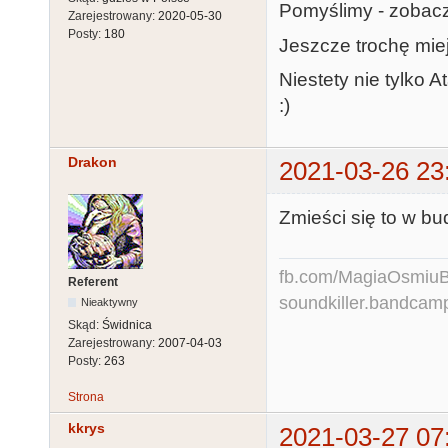
Pomyślimy - zobacz
Zarejestrowany:
2020-05-30
Posty:
180
Jeszcze trochę miej
Niestety nie tylko 
:)
Drakon
2021-03-26 23
Zmieści się to w b
fb.com/MagiaOsmiuBit
Referent
soundkiller.bandcam
Nieaktywny
Skąd:
Świdnica
Zarejestrowany:
2007-04-03
Posty:
263
Strona
kkrys
2021-03-27 07