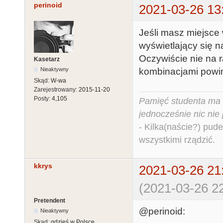
perinoid
2021-03-26 13
Jeśli masz miejsce
wyświetlający się n
Oczywiście nie na 
Kasetarz
kombinacjami powin
Nieaktywny
Skąd:
W-wa
Zarejestrowany:
2015-11-20
Posty:
4,105
Pamięć studenta ma c
jednocześnie nic nie
- Kilka(naście?) pude
wszystkimi rządzić.
kkrys
2021-03-26 21
(2021-03-26 22
Pretendent
@perinoid:
Nieaktywny
Skąd:
gdzieś w Polsce