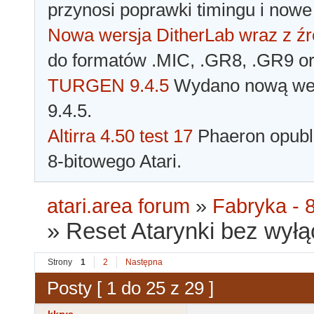
przynosi poprawki timingu i nowe
Nowa wersja DitherLab wraz z źr
do formatów .MIC, .GR8, .GR9 o
TURGEN 9.4.5
Wydano nową wer
9.4.5.
Altirra 4.50 test 17
Phaeron opubli
8-bitowego Atari.
atari.area forum
»
Fabryka - 8
»
Reset Atarynki bez wyłąc
Strony
1
2
Następna
Posty [ 1 do 25 z 29 ]