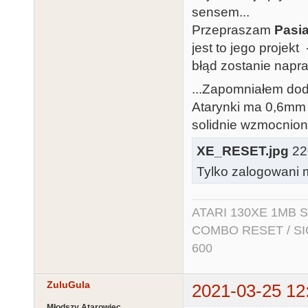
sensem...
Przepraszam
Pasi
jest to jego projekt
błąd zostanie napr
...Zapomniałem dod
Atarynki ma 0,6mm i
solidnie wzmocnion
XE_RESET.jpg
220
Tylko zalogowani m
ATARI 130XE 1MB So
COMBO RESET / SIO2
600
ZuluGula
2021-03-25 12
Młodszy Atarowiec