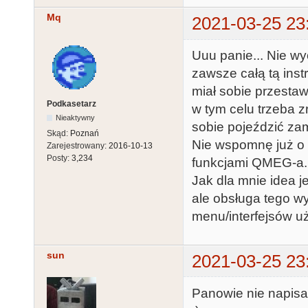
Mq
2021-03-25 23
Uuu panie... Nie w
zawsze całą tą inst
miał sobie przestaw
Podkasetarz
w tym celu trzeba zr
Nieaktywny
sobie pojeździć zam
Skąd:
Poznań
Nie wspomnę już o t
Zarejestrowany:
2016-10-13
Posty:
3,234
funkcjami QMEG-a.
Jak dla mnie idea j
ale obsługa tego w
menu/interfejsów u
sun
2021-03-25 23
Panowie nie napisa