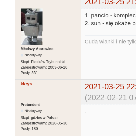
2021-03-25 21
1. pancio - komplec
2. sun - się okaże p
Cuda wianki i nie tyl
Młodszy Atarowiec
Nieaktywny
Skąd:
Piotrków Trybunalski
Zarejestrowany:
2003-06-26
Posty:
831
kkrys
2021-03-25 22
(2022-02-21 07
Pretendent
.
Nieaktywny
Skąd:
gdzieś w Polsce
Zarejestrowany:
2020-05-30
Posty:
180