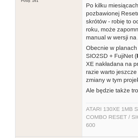
Posty:
161
Po kilku miesiącac
pozbawionej Resetu
skrótów - robię to 
roku, może zapomni
manual w wersji na 
Obecnie w planach 
SIO2SD + FujiNet (
XE nakładana na p
razie warto jeszcz
zmiany w tym proje
Ale będzie także tr
ATARI 130XE 1MB So
COMBO RESET / SIO2
600