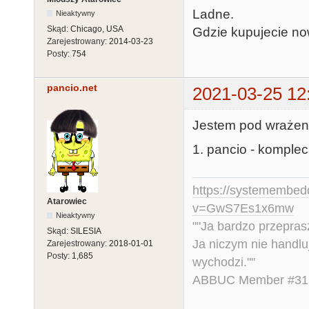
Ladne.
Nieaktywny
Skąd:
Chicago, USA
Gdzie kupujecie no
Zarejestrowany:
2014-03-23
Posty:
754
pancio.net
2021-03-25 12
Jestem pod wrażeni
1. pancio - komplec
https://systemembed
Atarowiec
v=GwS7Es1x6mw
Nieaktywny
""Ja bardzo przepra
Skąd:
SILESIA
Ja niczym nie handlu
Zarejestrowany:
2018-01-01
Posty:
1,685
wychodzi.""
ABBUC Member #319.