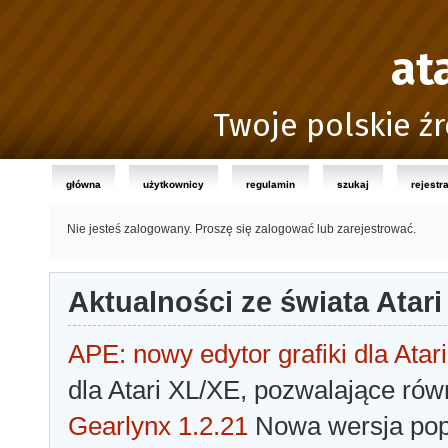
at
Twoje polskie źr
główna
użytkownicy
regulamin
szukaj
rejestr
Nie jesteś zalogowany.
Proszę się zalogować lub zarejestrować.
Aktualności ze świata Atari
APE: nowy edytor grafiki dla Atari
dla Atari XL/XE, pozwalające rów
Gearlynx 1.2.21
Nowa wersja popu