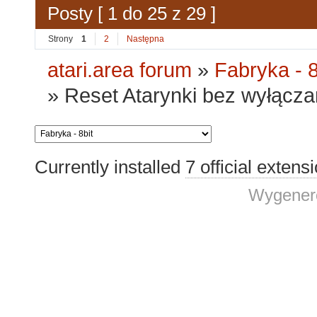
Posty [ 1 do 25 z 29 ]
Strony
1
2
Następna
atari.area forum
»
Fabryka - 8
»
Reset Atarynki bez wyłączan
Currently installed
7 official extens
Wygenero