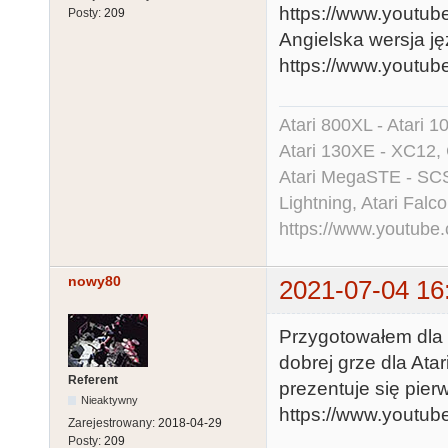
https://www.youtu
Posty:
209
Angielska wersja j
https://www.youtu
Atari 800XL - Atari 
Atari 130XE - XC12,
Atari MegaSTE - SCS
Lightning, Atari Falco
https://www.youtu
nowy80
2021-07-04 16
Przygotowałem dla 
dobrej grze dla Ata
Referent
prezentuje się pier
Nieaktywny
https://www.youtu
Zarejestrowany:
2018-04-29
Posty:
209