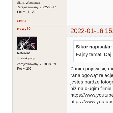
Skąd:
Warszawa
Zarejestrowany:
2002-06-17
Posty:
11,122
Strona
nowy80
2022-01-16 15
Sikor napisał/a:
Referent
Fajny temat. Daj 
Nieaktywny
Zarejestrowany:
2018-04-29
Zanim pojawi się m
Posty:
209
"analogową" relacj
jesteś bardzo fotog
niż na długim filmie
https://www.youtu
https://www.youtu