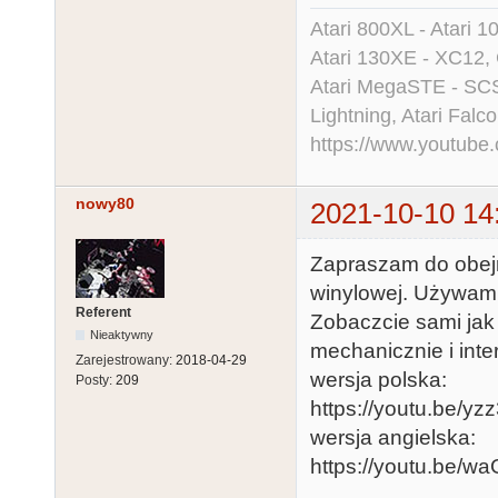
Atari 800XL - Atari 
Atari 130XE - XC12,
Atari MegaSTE - SCS
Lightning, Atari Falco
https://www.youtu
nowy80
2021-10-10 14
Zapraszam do obejrz
winylowej. Używam 
Referent
Zobaczcie sami jak
Nieaktywny
mechanicznie i inte
Zarejestrowany:
2018-04-29
wersja polska:
Posty:
209
https://youtu.be/y
wersja angielska:
https://youtu.be/