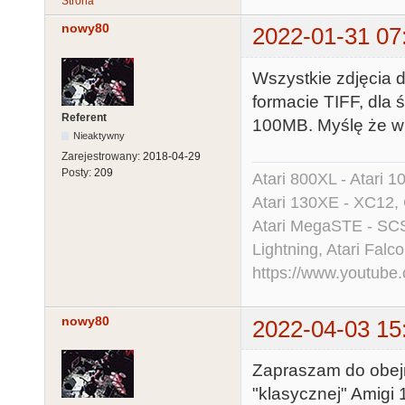
Strona
nowy80
2022-01-31 07
Wszystkie zdjęcia 
formacie TIFF, dla 
Referent
100MB. Myślę że w fo
Nieaktywny
Zarejestrowany:
2018-04-29
Posty:
209
Atari 800XL - Atari 
Atari 130XE - XC12,
Atari MegaSTE - SCS
Lightning, Atari Falco
https://www.youtu
nowy80
2022-04-03 15
Zapraszam do obe
"klasycznej" Amigi 