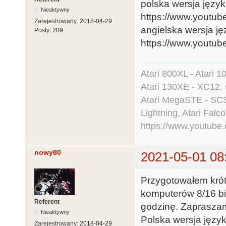
polska wersja języ
Nieaktywny
https://www.yout
Zarejestrowany:
2018-04-29
angielska wersja j
Posty:
209
https://www.yout
Atari 800XL - Atari 
Atari 130XE - XC12,
Atari MegaSTE - SCS
Lightning, Atari Falco
https://www.youtu
nowy80
2021-05-01 08
Przygotowałem krót
komputerów 8/16 bi
Referent
godzinę. Zaprasza
Nieaktywny
Polska wersja języ
Zarejestrowany:
2018-04-29