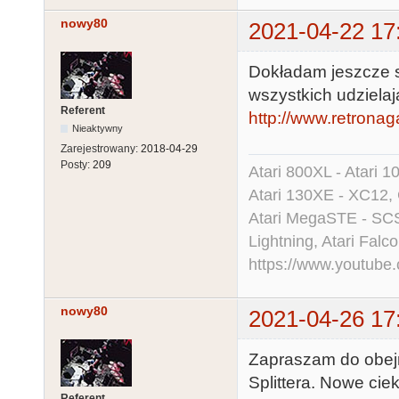
nowy80
2021-04-22 17
Dokładam jeszcze 
wszystkich udzielaj
Referent
http://www.retronaga
Nieaktywny
Zarejestrowany:
2018-04-29
Posty:
209
Atari 800XL - Atari 
Atari 130XE - XC12,
Atari MegaSTE - SCS
Lightning, Atari Falco
https://www.youtu
nowy80
2021-04-26 17
Zapraszam do obejr
Splittera. Nowe cie
Referent