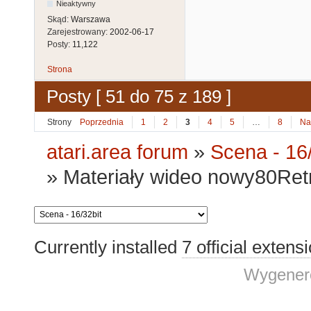
Nieaktywny
Skąd:
Warszawa
Zarejestrowany:
2002-06-17
Posty:
11,122
Strona
Posty [ 51 do 75 z 189 ]
Strony
Poprzednia
1
2
3
4
5
…
8
Na
atari.area forum
»
Scena - 16/
»
Materiały wideo nowy80Retro
Currently installed
7 official extens
Wygenero