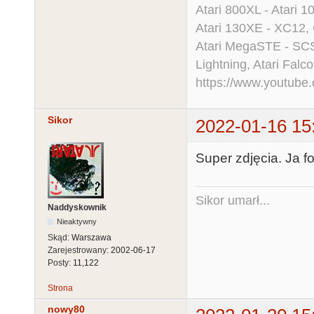
Atari 800XL - Atari 
Atari 130XE - XC12,
Atari MegaSTE - SCS
Lightning, Atari Falco
https://www.youtu
Sikor
2022-01-16 15
Super zdjęcia. Ja 
Sikor umarł...
Naddyskownik
Nieaktywny
Skąd:
Warszawa
Zarejestrowany:
2002-06-17
Posty:
11,122
Strona
nowy80