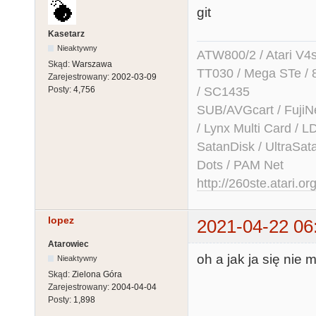
git
Kasetarz
Nieaktywny
ATW800/2 / Atari V4sa 
Skąd:
Warszawa
TT030 / Mega STe / 
Zarejestrowany:
2002-03-09
/ SC1435
Posty:
4,756
SUB/AVGcart / FujiN
/ Lynx Multi Card /
SatanDisk / UltraSat
Dots / PAM Net
http://260ste.atari.or
lopez
2021-04-22 06
Atarowiec
oh a jak ja się nie
Nieaktywny
Skąd:
Zielona Góra
Zarejestrowany:
2004-04-04
Posty:
1,898