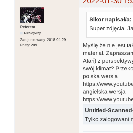
2022-01-30 15
Sikor napisał/a:
Referent
Super zdjęcia. J
Nieaktywny
Zarejestrowany:
2018-04-29
Myślę że nie jest t
Posty:
209
materiał. Zaprasza
Atari) z perspekty
swój klimat? Przeko
polska wersja
https://www.yout
angielska wersja
https://www.youtu
Untitled-Scanned
Tylko zalogowani m