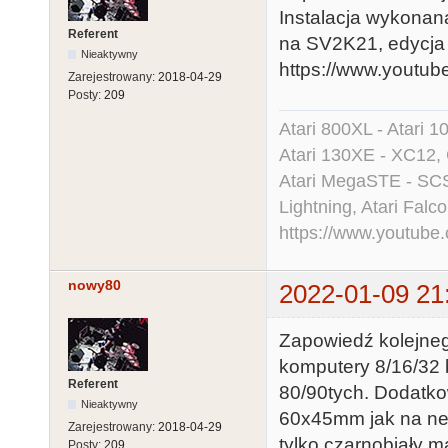
Instalacja wykonan
Referent
na SV2K21, edycja 
Nieaktywny
https://www.yout
Zarejestrowany:
2018-04-29
Posty:
209
Atari 800XL - Atari 
Atari 130XE - XC12,
Atari MegaSTE - SCS
Lightning, Atari Falco
https://www.youtu
nowy80
2022-01-09 21
Zapowiedź kolejnego
komputery 8/16/32 
Referent
80/90tych. Dodatk
Nieaktywny
60x45mm jak na ne
Zarejestrowany:
2018-04-29
tylko czarnobiały m
Posty:
209