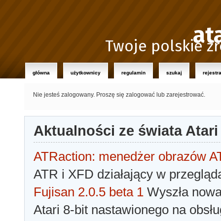
at
Twoje polskie źr
główna
użytkownicy
regulamin
szukaj
rejestr
Nie jesteś zalogowany.
Proszę się zalogować lub zarejestrować.
Aktualności ze świata Atari
ATRaction: menedżer obrazów 
ATR i XFD działający w przegląda
Fujisan 2.0.5 beta 1
Wyszła nowa 
Atari 8-bit nastawionego na obsłu