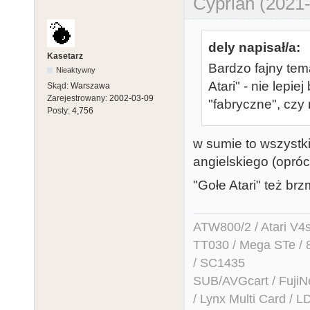
Cyprian (2021-
dely napisał/a:
Kasetarz
Bardzo fajny tem
Nieaktywny
Atari" - nie lepi
Skąd:
Warszawa
Zarejestrowany:
2002-03-09
"fabryczne", czy
Posty:
4,756
w sumie to wszystk
angielskiego (oprócz
"Gołe Atari" też brz
ATW800/2 / Atari V4sa 
TT030 / Mega STe / 
/ SC1435
SUB/AVGcart / FujiN
/ Lynx Multi Card /