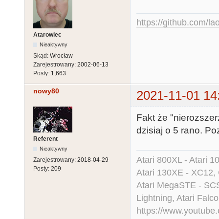
https://github.com/la
Atarowiec
Nieaktywny
Skąd:
Wrocław
Zarejestrowany:
2002-06-13
Posty:
1,663
nowy80
2021-11-01 14
Fakt że "nierozszer
dzisiaj o 5 rano. P
Referent
Nieaktywny
Atari 800XL - Atari 
Zarejestrowany:
2018-04-29
Posty:
209
Atari 130XE - XC12,
Atari MegaSTE - SCS
Lightning, Atari Falco
https://www.youtu