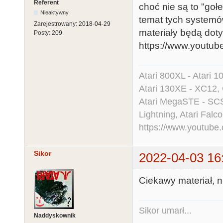
Referent
choć nie są to "goł
Nieaktywny
temat tych systemó
Zarejestrowany:
2018-04-29
materiały będą dot
Posty:
209
https://www.youtu
Atari 800XL - Atari 
Atari 130XE - XC12,
Atari MegaSTE - SCS
Lightning, Atari Falco
https://www.youtu
Sikor
2022-04-03 16
Ciekawy materiał, n
Sikor umarł...
Naddyskownik