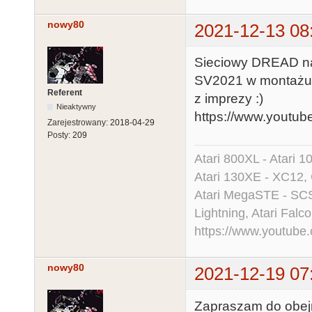
nowy80
2021-12-13 08
Sieciowy DREAD na 
SV2021 w montażu. 
Referent
z imprezy :)
Nieaktywny
https://www.youtu
Zarejestrowany:
2018-04-29
Posty:
209
Atari 800XL - Atari 
Atari 130XE - XC12,
Atari MegaSTE - SCS
Lightning, Atari Falco
https://www.youtu
nowy80
2021-12-19 07
Zapraszam do obejrz