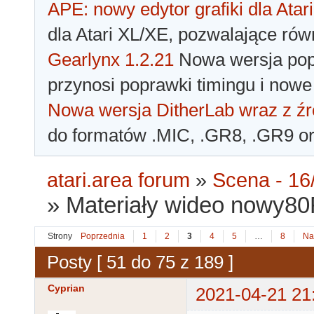
APE: nowy edytor grafiki dla Atari
dla Atari XL/XE, pozwalające rów
Gearlynx 1.2.21
Nowa wersja popu
przynosi poprawki timingu i nowe
Nowa wersja DitherLab wraz z źr
do formatów .MIC, .GR8, .GR9 o
atari.area forum
»
Scena - 16/
»
Materiały wideo nowy80Re
Strony
Poprzednia
1
2
3
4
5
…
8
Na
Posty [ 51 do 75 z 189 ]
Cyprian
2021-04-21 21