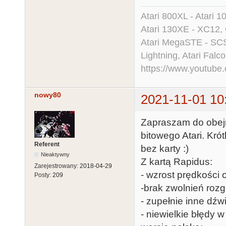
Atari 800XL - Atari 
Atari 130XE - XC12,
Atari MegaSTE - SCS
Lightning, Atari Falco
https://www.youtu
nowy80
2021-11-01 10
Zapraszam do obejr
bitowego Atari. Kró
Referent
bez karty :)
Nieaktywny
Z kartą Rapidus:
Zarejestrowany:
2018-04-29
- wzrost prędkości 
Posty:
209
-brak zwolnień rozg
- zupełnie inne dźw
- niewielkie błędy w