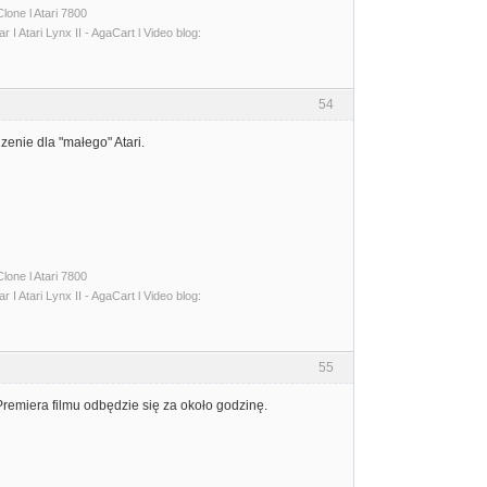
lone l Atari 7800
I Atari Lynx II - AgaCart l Video blog:
54
enie dla "małego" Atari.
lone l Atari 7800
I Atari Lynx II - AgaCart l Video blog:
55
remiera filmu odbędzie się za około godzinę.