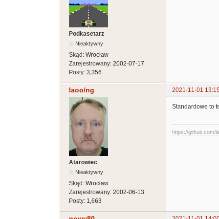
Podkasetarz
Nieaktywny
Skąd:
Wrocław
Zarejestrowany:
2002-07-17
Posty:
3,356
laoo/ng
2021-11-01 13:1
Standardowe to te
https://github.com/l
Atarowiec
Nieaktywny
Skąd:
Wrocław
Zarejestrowany:
2002-06-13
Posty:
1,663
nowy80
2021-11-01 14:0