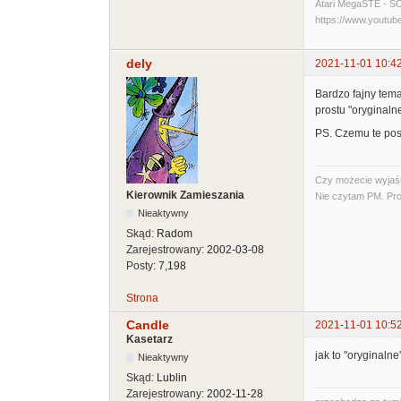
Atari MegaSTE - SCSI
https://www.yout
dely
2021-11-01 10:4
Bardzo fajny tema
prostu "oryginaln
PS. Czemu te post
Czy możecie wyjaśni
Kierownik Zamieszania
Nie czytam PM. Pro
Nieaktywny
Skąd:
Radom
Zarejestrowany:
2002-03-08
Posty:
7,198
Strona
Candle
2021-11-01 10:5
Kasetarz
jak to "oryginaln
Nieaktywny
Skąd:
Lublin
Zarejestrowany:
2002-11-28