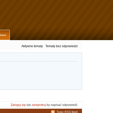
łówna
Aktywne tematy
Tematy bez odpowiedzi
.
Zaloguj się
lub
zarejestruj
by napisać odpowiedź
Topic RSS feed