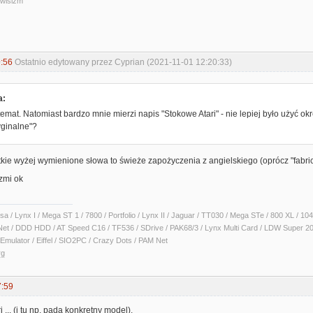
iwisizm
:56
Ostatnio edytowany przez Cyprian (2021-11-01 12:20:33)
a:
temat. Natomiast bardzo mnie mierzi napis "Stokowe Atari" - nie lepiej było użyć o
yginalne"?
kie wyżej wymienione słowa to świeże zapożyczenia z angielskiego (oprócz "fabrica
rzmi ok
sa / Lynx I / Mega ST 1 / 7800 / Portfolio / Lynx II / Jaguar / TT030 / Mega STe / 800 XL /
Net / DDD HDD / AT Speed C16 / TF536 / SDrive / PAK68/3 / Lynx Multi Card / LDW Super 2
Emulator / Eiffel / SIO2PC / Crazy Dots / PAM Net
rg
7:59
... (i tu np. pada konkretny model).