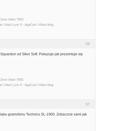
lone l Atari 7800
I Atari Lynx II - AgaCart l Video blog:
56
Squardon od Sikor Soft. Pokazuje jak prezentuje się
lone l Atari 7800
I Atari Lynx II - AgaCart l Video blog:
57
zwięku gramofonu Technics SL-1900. Zobaczcie sami jak