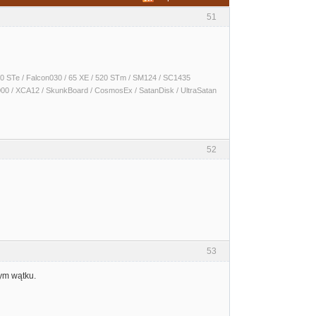
51
 1040 STe / Falcon030 / 65 XE / 520 STm / SM124 / SC1435
000 / XCA12 / SkunkBoard / CosmosEx / SatanDisk / UltraSatan
52
53
ym wątku.