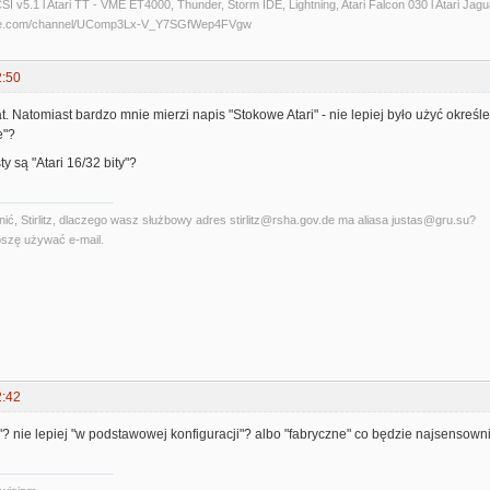
 v5.1 l Atari TT - VME ET4000, Thunder, Storm IDE, Lightning, Atari Falcon 030 l Atari Jaguar 
ube.com/channel/UComp3Lx-V_Y7SGfWep4FVgw
2:50
t. Natomiast bardzo mnie mierzi napis "Stokowe Atari" - nie lepiej było użyć okreś
e"?
y są "Atari 16/32 bity"?
ć, Stirlitz, dlaczego wasz służbowy adres stirlitz@rsha.gov.de ma aliasa justas@gru.su?
szę używać e-mail.
2:42
e"? nie lepiej "w podstawowej konfiguracji"? albo "fabryczne" co będzie najsensow