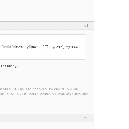
61
kreślenia "niezmodyfikowane", "fabryczne", czy nawet
" z łaciny)
 1040 STe / Falcon030 / 65 XE / 520 STm / SM124 / SC1435
000 / XCA12 / SkunkBoard / CosmosEx / SatanDisk / UltraSatan
62