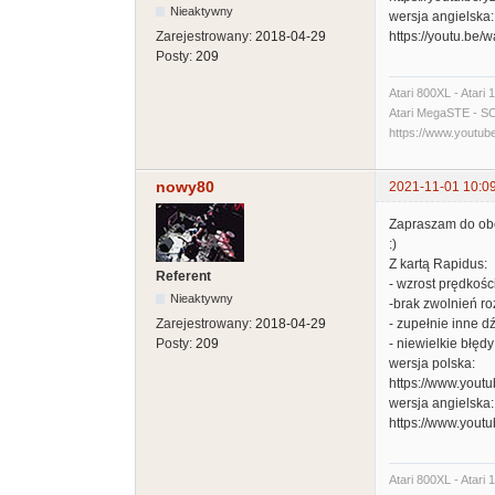
Nieaktywny
wersja angielska:
Zarejestrowany:
2018-04-29
https://youtu.be
Posty:
209
Atari 800XL - Atari
Atari MegaSTE - SCSI
https://www.yout
nowy80
2021-11-01 10:0
Zapraszam do obej
:)
Z kartą Rapidus:
Referent
- wzrost prędkośc
Nieaktywny
-brak zwolnień ro
Zarejestrowany:
2018-04-29
- zupełnie inne d
Posty:
209
- niewielkie błędy
wersja polska:
https://www.yo
wersja angielska:
https://www.you
Atari 800XL - Atari