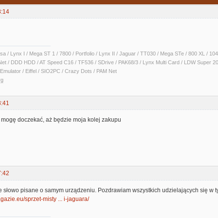
8:14
sa / Lynx I / Mega ST 1 / 7800 / Portfolio / Lynx II / Jaguar / TT030 / Mega STe / 800 XL /
Net / DDD HDD / AT Speed C16 / TF536 / SDrive / PAK68/3 / Lynx Multi Card / LDW Super 2
Emulator / Eiffel / SIO2PC / Crazy Dots / PAM Net
rg
8:41
ie mogę doczekać, aż będzie moja kolej zakupu
7:42
 słowo pisane o samym urządzeniu. Pozdrawiam wszystkich udzielających się w t
gazie.eu/sprzet-misty ... i-jaguara/