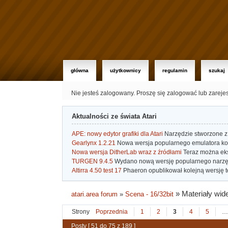
główna
użytkownicy
regulamin
szukaj
Nie jesteś zalogowany.
Proszę się zalogować lub zareje
Aktualności ze świata Atari
APE: nowy edytor grafiki dla Atari
Narzędzie stworzone z 
Gearlynx 1.2.21
Nowa wersja popularnego emulatora kons
Nowa wersja DitherLab wraz z źródłami
Teraz można eks
TURGEN 9.4.5
Wydano nową wersję popularnego narzę
Altirra 4.50 test 17
Phaeron opublikował kolejną wersję t
»
Materiały wid
atari.area forum
»
Scena - 16/32bit
Strony
Poprzednia
1
2
3
4
5
…
Posty [ 51 do 75 z 189 ]