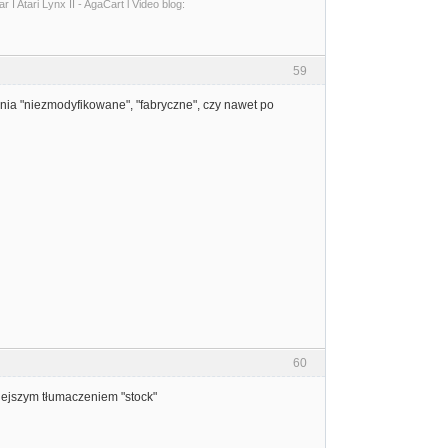
I Atari Lynx II - AgaCart l Video blog:
59
lenia "niezmodyfikowane", "fabryczne", czy nawet po
60
niejszym tłumaczeniem "stock"