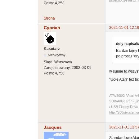
przechodze na tum
Posty:
4,258
Strona
Cyprian
2021-11-01 12:19
dely napisał/
Kasetarz
Bardzo fajny 
Nieaktywny
po prostu "or
Skąd:
Warszawa
Zarejestrowany:
2002-03-09
w sumie to wszyst
Posty:
4,756
"Gołe Atari" też b
ATW800/2 / Atari V4
SUB/AVGcart / Fuji
/ USB Floppy Drive 
http://260ste.atari.o
Jacques
2021-11-01 12:5
Standardowe Atari 