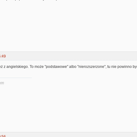
5:49
ż z angielskiego. To może "podstawowe" albo "nierozszerzone", tu nie powinno być
aoo
0:56