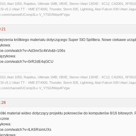
 1010, Atari 1050, Rapidus, Ultimate 1MB, VBXE, Stereo l Atari 130XE - XC12, CA2001, XF551C
 v5.1 l Atari TT - VME ET4000, Thunder, Storm IDE, Lightning, Atari Falcon 030 l Atari Jaguar 
ube.com/channel/UComp3Lx-V_Y7SGfWep4FVgw
0:21
rzenia krótkiego materiału dotyczącego Super SIO Splittera. Nowe ciekawe urządz
zykowa:
tube.com/watch?v=Ad3mrSc4kVo&t=106s
 językowa:
tube.com/watch?v=0rR2dE4qGCU
 1010, Atari 1050, Rapidus, Ultimate 1MB, VBXE, Stereo l Atari 130XE - XC12, CA2001, XF551C
 v5.1 l Atari TT - VME ET4000, Thunder, Storm IDE, Lightning, Atari Falcon 030 l Atari Jaguar 
ube.com/channel/UComp3Lx-V_Y7SGfWep4FVgw
1:28
ótki materiał wideo dotyczący projektu pokrowców do komputerów 8/16 bitowych. P
cznie
zykowa:
tube.com/watch?v=ILK6RsimUXs
 językowa: