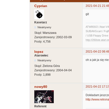
Cyprian
2021-04-21 21:4
git
Kasetarz
ATW800/2 / Atari V4
Nieaktywny
SUB/AVGcart / Fuji
Skąd:
Warszawa
/ USB Floppy Drive 
Zarejestrowany:
2002-03-09
http://260ste.atari.o
Posty:
4,756
lopez
2021-04-22 06:4
Atarowiec
oh a jak ja się n
Nieaktywny
Skąd:
Zielona Góra
Zarejestrowany:
2004-04-04
Posty:
1,898
nowy80
2021-04-22 17:1
Dokładam jeszcze
http://www.retrona
Referent