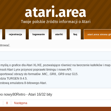
atari.area
Twoje polskie źródło informacji o Atari
rejestracja
logowanie
atariki
faq
atari.area strona g
strować.
myślą o grafice dla Atari XL/XE, pozwalające również na tworzenie kafelków i map
oli Atari Lynx przynosi poprawki timingu i nowe API.
portować obrazy do formatów .MIC, .GR8, .GR9 oraz G15.
dzia TURGEN 9.4.5.
estową emulatora 8-bitowego Atari.
eo nowy80Retro - Atari 16/32 bity
8
Następna