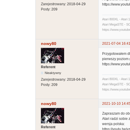
Zarejestrowany:
2018-04-29
https://www.you
Posty:
209
Atari 800XL - Atari
Atari MegaSTE - SCSI
https://www.yout
nowy80
2021-07-04 16:4
Przygotowałem dla
pierwszy poziom g
https://www.you
Referent
Nieaktywny
Atari 800XL - Atari
Zarejestrowany:
2018-04-29
Atari MegaSTE - SCSI
Posty:
209
https://www.yout
nowy80
2021-10-10 14:4
Zapraszam do obej
Atari radzi sobie
wersja polska:
Referent
https://youtu.be