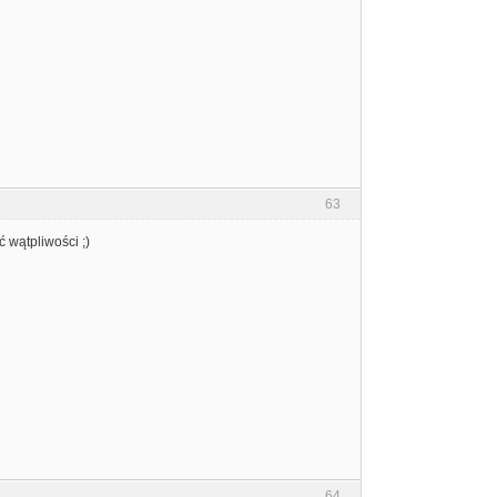
63
 wątpliwości ;)
64