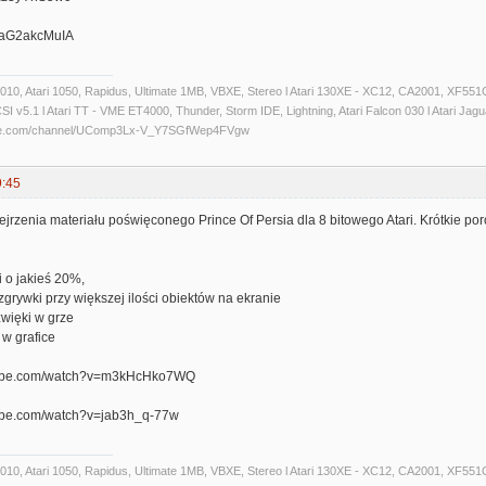
/waG2akcMuIA
 1010, Atari 1050, Rapidus, Ultimate 1MB, VBXE, Stereo l Atari 130XE - XC12, CA2001, XF551C
 v5.1 l Atari TT - VME ET4000, Thunder, Storm IDE, Lightning, Atari Falcon 030 l Atari Jaguar 
ube.com/channel/UComp3Lx-V_Y7SGfWep4FVgw
9:45
rzenia materiału poświęconego Prince Of Persia dla 8 bitowego Atari. Krótkie poró
i o jakieś 20%,
zgrywki przy większej ilości obiektów na ekranie
źwięki w grze
 w grafice
utube.com/watch?v=m3kHcHko7WQ
tube.com/watch?v=jab3h_q-77w
 1010, Atari 1050, Rapidus, Ultimate 1MB, VBXE, Stereo l Atari 130XE - XC12, CA2001, XF551C