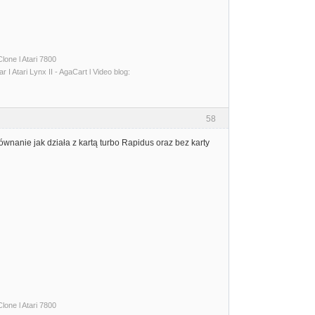
lone l Atari 7800
I Atari Lynx II - AgaCart l Video blog:
58
wnanie jak działa z kartą turbo Rapidus oraz bez karty
lone l Atari 7800