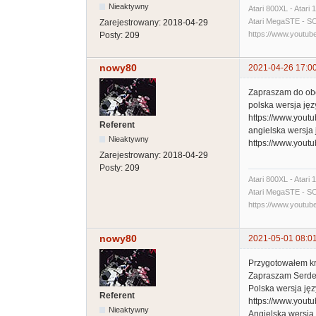
Nieaktywny
Atari 800XL - Atari
Atari MegaSTE - SCSI
Zarejestrowany:
2018-04-29
https://www.yout
Posty:
209
nowy80
2021-04-26 17:0
Zapraszam do obej
polska wersja ję
https://www.you
Referent
angielska wersja
Nieaktywny
https://www.you
Zarejestrowany:
2018-04-29
Posty:
209
Atari 800XL - Atari
Atari MegaSTE - SCSI
https://www.yout
nowy80
2021-05-01 08:0
Przygotowałem kr
Zapraszam Serde
Polska wersja ję
Referent
https://www.you
Nieaktywny
Angielska wersja