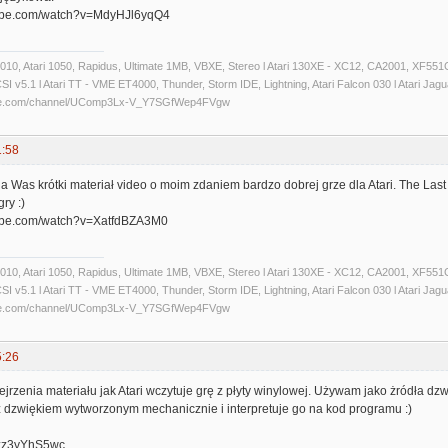
tube.com/watch?v=MdyHJl6yqQ4
 1010, Atari 1050, Rapidus, Ultimate 1MB, VBXE, Stereo l Atari 130XE - XC12, CA2001, XF551C
 v5.1 l Atari TT - VME ET4000, Thunder, Storm IDE, Lightning, Atari Falcon 030 l Atari Jaguar 
ube.com/channel/UComp3Lx-V_Y7SGfWep4FVgw
1:58
 Was krótki materiał video o moim zdaniem bardzo dobrej grze dla Atari. The Last 
ry :)
tube.com/watch?v=XatfdBZA3M0
 1010, Atari 1050, Rapidus, Ultimate 1MB, VBXE, Stereo l Atari 130XE - XC12, CA2001, XF551C
 v5.1 l Atari TT - VME ET4000, Thunder, Storm IDE, Lightning, Atari Falcon 030 l Atari Jaguar 
ube.com/channel/UComp3Lx-V_Y7SGfWep4FVgw
5:26
rzenia materiału jak Atari wczytuje grę z płyty winylowej. Używam jako żródła d
 z dzwiękiem wytworzonym mechanicznie i interpretuje go na kod programu :)
/yzz3yYhS5wc