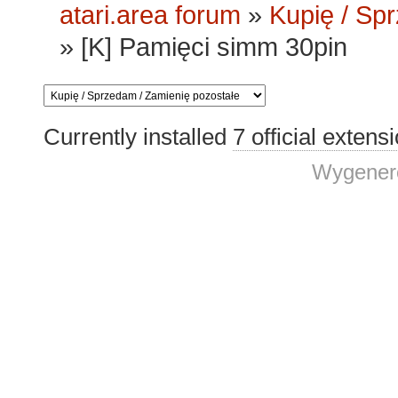
atari.area forum
»
Kupię / Sp
»
[K] Pamięci simm 30pin
Currently installed
7 official extens
Wygenero