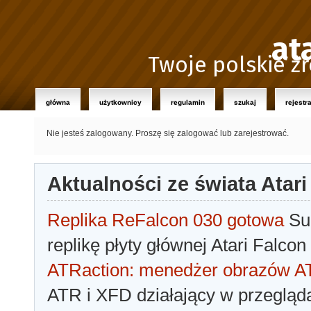
at
Twoje polskie źr
główna
użytkownicy
regulamin
szukaj
rejestr
Nie jesteś zalogowany.
Proszę się zalogować lub zarejestrować.
Aktualności ze świata Atari
Replika ReFalcon 030 gotowa
Sua
replikę płyty głównej Atari Falcon
ATRaction: menedżer obrazów 
ATR i XFD działający w przegląda