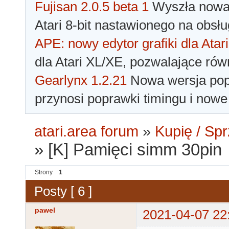
Fujisan 2.0.5 beta 1
Wyszła nowa 
Atari 8-bit nastawionego na obsłu
APE: nowy edytor grafiki dla Atari
dla Atari XL/XE, pozwalające rów
Gearlynx 1.2.21
Nowa wersja popu
przynosi poprawki timingu i nowe
atari.area forum
»
Kupię / Sp
»
[K] Pamięci simm 30pin
Strony
1
Posty [ 6 ]
pawel
2021-04-07 22