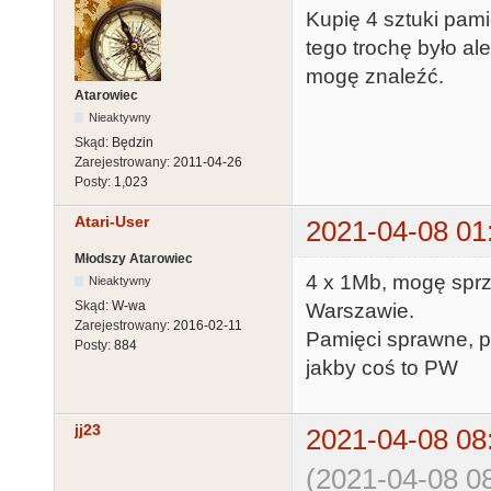
Kupię 4 sztuki pam
tego trochę było al
mogę znaleźć.
Atarowiec
Nieaktywny
Skąd:
Będzin
Zarejestrowany:
2011-04-26
Posty:
1,023
Atari-User
2021-04-08 01
Młodszy Atarowiec
4 x 1Mb, mogę sprz
Nieaktywny
Skąd:
W-wa
Warszawie.
Zarejestrowany:
2016-02-11
Pamięci sprawne, 
Posty:
884
jakby coś to PW
jj23
2021-04-08 08
(2021-04-08 08