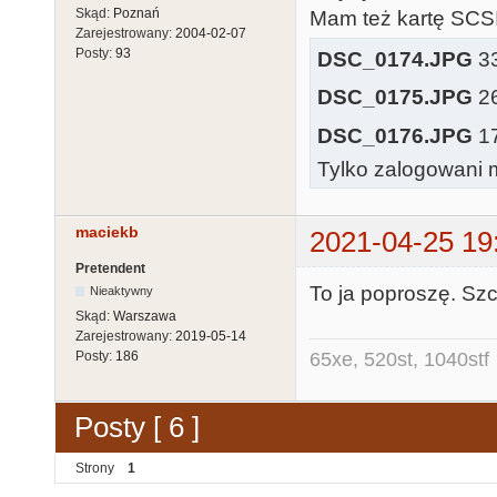
Skąd:
Poznań
Mam też kartę SCSI 
Zarejestrowany:
2004-02-07
Posty:
93
DSC_0174.JPG
33
DSC_0175.JPG
26
DSC_0176.JPG
17
Tylko zalogowani m
maciekb
2021-04-25 19
Pretendent
To ja poproszę. Szc
Nieaktywny
Skąd:
Warszawa
Zarejestrowany:
2019-05-14
65xe, 520st, 1040stf
Posty:
186
Posty [ 6 ]
Strony
1