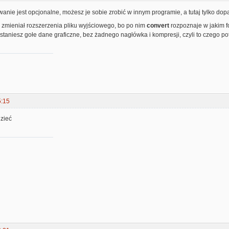
anie jest opcjonalne, możesz je sobie zrobić w innym programie, a tutaj tylko do
 zmieniał rozszerzenia pliku wyjściowego, bo po nim
convert
rozpoznaje w jakim 
taniesz gołe dane graficzne, bez żadnego nagłówka i kompresji, czyli to czego pot
5:15
zieć