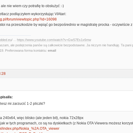
e nie wiem czy potrafię to obsłużyć :-)
tlacz podłączyłem wykorzystując VIAtari:
org.pl/forum/viewtopic.php?id=16098
 stoi na przeszkodzie by wpiąć go bezpośrednio w magistralę procka - oczywiście
edded.eu
/ ...
https://www.youtube.com/watch?v=GwS7Es1x6mw
aszam, ale podejrzenia panów są całkowicie bezpodstawne. Ja niczym nie handluję. Ta pani 
. Preferowana forma kontaktu:
email
3:28
pisał/a:
esz mi zarzucić 1-2 pliczki?
 240x64, więc blisko (ale jeden bit), nokia 72x28px
 jak w tych programach, co są na dyskietkach (z Nokia OTA Viewera możesz korzys
ap.pl/index.php/Nokia_%2A.OTA_viewer