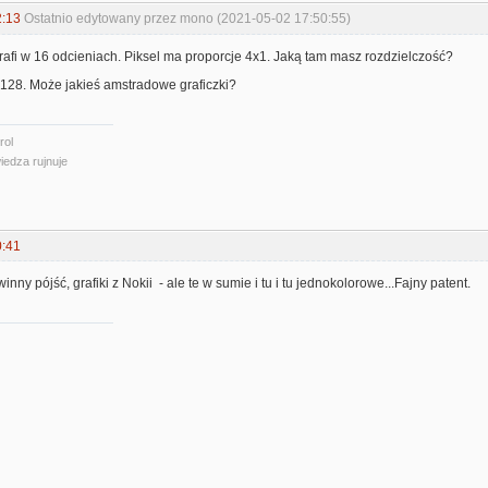
2:13
Ostatnio edytowany przez mono (2021-05-02 17:50:55)
trafi w 16 odcieniach. Piksel ma proporcje 4x1. Jaką tam masz rozdzielczość?
28. Może jakieś amstradowe graficzki?
rol
iedza rujnuje
0:41
inny pójść, grafiki z Nokii - ale te w sumie i tu i tu jednokolorowe...Fajny patent.