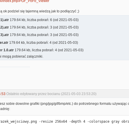
ap.pl/index.php/PGF_PoFo_Viewer
dą ok podziel się tajemną wiedzą jak to podłączyć ;)
1).atr
179.64 kb, liczba pobrań: 6 (od 2021-05-03)
2).atr
179.64 kb, liczba pobrań: 3 (od 2021-05-03)
3).atr
179.64 kb, liczba pobrań: 3 (od 2021-05-03)
r.atr
179.64 kb, liczba pobrań: 4 (od 2021-05-03)
r 1.0.atr
179.64 kb, liczba pobrań: 4 (od 2021-05-03)
i mogą pobierać załączniki.
5:53
Ostatnio edytowany przez bocianu (2021-05-03 23:53:20)
esz sobie dowolne grafiki (png/jpg/gif/bmp/etc.) do potrzebnego formatu używaj
adnię:
razek_wejsciowy.png -resize 256x64 -depth 4 -colorspace gray obr