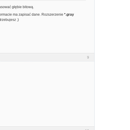
pasować głębie bitową.
formacie ma zapisać dane. Rozszerzenie
*.gray
rzebujesz ;)
9