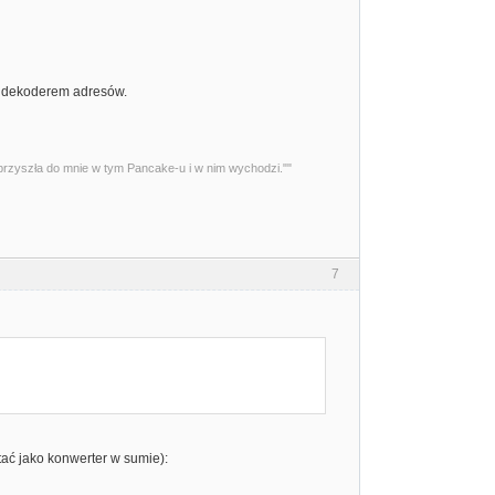
 z dekoderem adresów.
przyszła do mnie w tym Pancake-u i w nim wychodzi.""
7
tać jako konwerter w sumie):