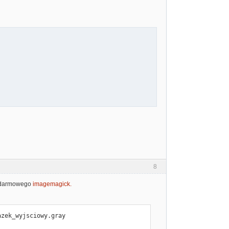
8
ąc darmowego
imagemagick.
azek_wyjsciowy.gray