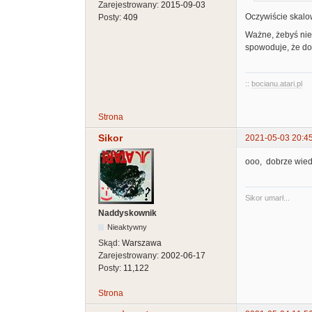
Zarejestrowany:
2015-09-03
Oczywiście skalow
Posty:
409
Ważne, żebyś nie
spowoduje, że dos
::
bocianu.atari.pl
Strona
Sikor
2021-05-03 20:4
ooo, dobrze wied
Sikor umarł...
Naddyskownik
Nieaktywny
Skąd:
Warszawa
Zarejestrowany:
2002-06-17
Posty:
11,122
Strona