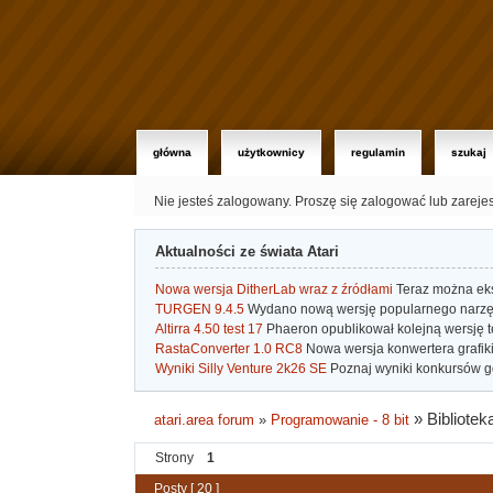
główna
użytkownicy
regulamin
szukaj
Nie jesteś zalogowany.
Proszę się zalogować lub zareje
Aktualności ze świata Atari
Nowa wersja DitherLab wraz z źródłami
Teraz można eks
TURGEN 9.4.5
Wydano nową wersję popularnego narzę
Altirra 4.50 test 17
Phaeron opublikował kolejną wersję t
RastaConverter 1.0 RC8
Nowa wersja konwertera grafiki 
Wyniki Silly Venture 2k26 SE
Poznaj wyniki konkursów gd
»
Bibliotek
atari.area forum
»
Programowanie - 8 bit
Strony
1
Posty [ 20 ]