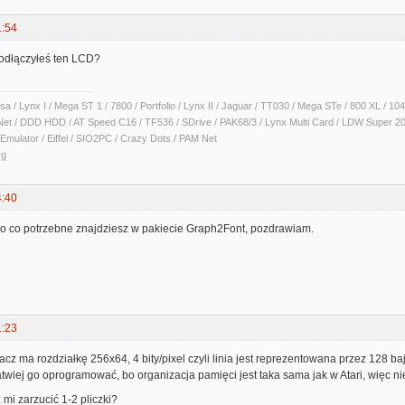
1:54
podłączyłeś ten LCD?
sa / Lynx I / Mega ST 1 / 7800 / Portfolio / Lynx II / Jaguar / TT030 / Mega STe / 800 XL /
Net / DDD HDD / AT Speed C16 / TF536 / SDrive / PAK68/3 / Lynx Multi Card / LDW Super 2
Emulator / Eiffel / SIO2PC / Crazy Dots / PAM Net
rg
4:40
 co potrzebne znajdziesz w pakiecie Graph2Font, pozdrawiam.
1:23
cz ma rozdziałkę 256x64, 4 bity/pixel czyli linia jest reprezentowana przez 128
łatwiej go oprogramować, bo organizacja pamięci jest taka sama jak w Atari, więc 
mi zarzucić 1-2 pliczki?