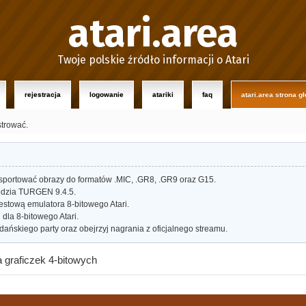
atari.area
Twoje polskie źródło informacji o Atari
rejestracja
logowanie
atariki
faq
atari.area strona g
strować.
portować obrazy do formatów .MIC, .GR8, .GR9 oraz G15.
dzia TURGEN 9.4.5.
estową emulatora 8-bitowego Atari.
dla 8-bitowego Atari.
ańskiego party oraz obejrzyj nagrania z oficjalnego streamu.
a graficzek 4-bitowych