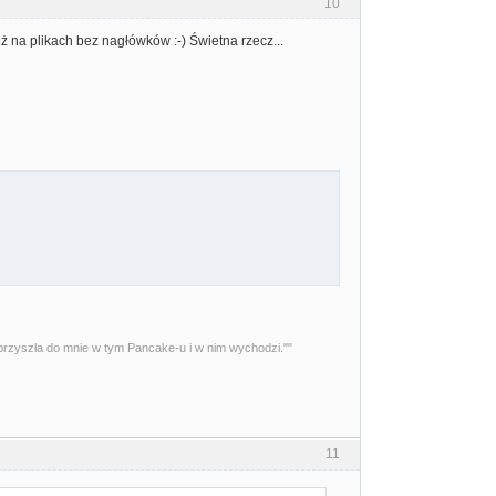
10
eż na plikach bez nagłówków :-) Świetna rzecz...
przyszła do mnie w tym Pancake-u i w nim wychodzi.""
11