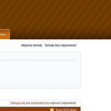
łówna
Aktywne tematy
Tematy bez odpowiedzi
Zaloguj się
lub
zarejestruj
by napisać odpowiedź
Topic RSS feed