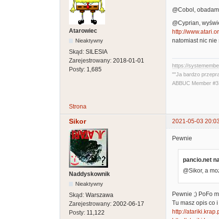
@Cobol, obadam al
@Cyprian, wyświe
Atarowiec
http://www.atari.
natomiast nic nie
Nieaktywny
Skąd:
SILESIA
Zarejestrowany:
2018-01-01
https://systememb
Posty:
1,685
""Ja bardzo przepr
ABBUC Member #319
Strona
Sikor
2021-05-03 20:0
Pewnie
pancio.net na
@Sikor, a moż
Naddyskownik
Nieaktywny
Pewnie ;) PoFo ma
Skąd:
Warszawa
Tu masz opis co i
Zarejestrowany:
2002-06-17
http://atariki.kr
Posty:
11,122