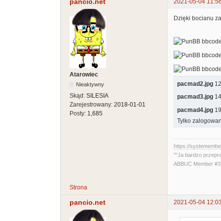
pancio.net
2021-05-04 11:5
Dzięki bocianu za
Atarowiec
pacmad2.jpg
120
Nieaktywny
Skąd:
SILESIA
pacmad3.jpg
145
Zarejestrowany:
2018-01-01
pacmad4.jpg
195
Posty:
1,685
Tylko zalogowan
https://systememb
""Ja bardzo przepr
ABBUC Member #319
Strona
pancio.net
2021-05-04 12:0