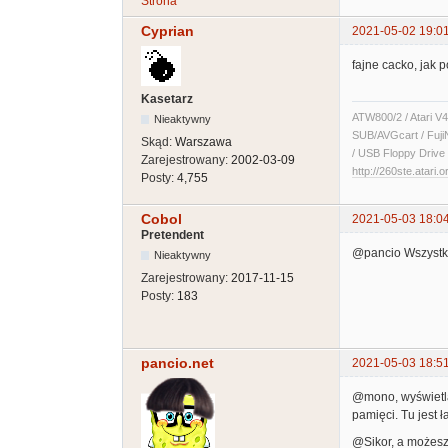
Strona
Cyprian
2021-05-02 19:0
fajne cacko, jak 
Kasetarz
ATW800/2 / Atari V4
Nieaktywny
SUB/AVGcart / Fuji
Skąd:
Warszawa
/ USB Floppy Drive 
Zarejestrowany:
2002-03-09
http://260ste.atari.o
Posty:
4,755
Cobol
2021-05-03 18:0
Pretendent
@pancio Wszystko
Nieaktywny
Zarejestrowany:
2017-11-15
Posty:
183
pancio.net
2021-05-03 18:5
@mono, wyświetla
pamięci. Tu jest 
@Sikor, a możesz 