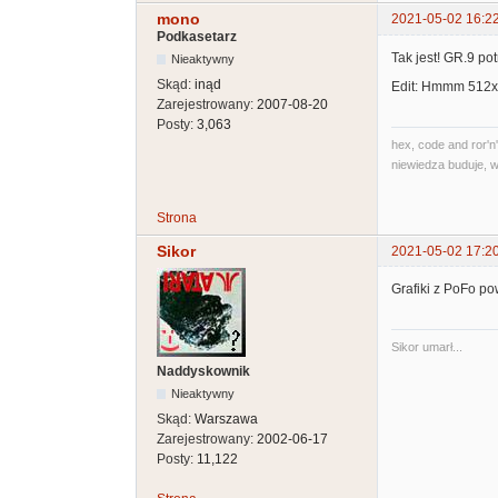
mono
2021-05-02 16:2
Podkasetarz
Tak jest! GR.9 po
Nieaktywny
Skąd:
inąd
Edit: Hmmm 512x1
Zarejestrowany:
2007-08-20
Posty:
3,063
hex, code and ror'n'
niewiedza buduje, w
Strona
Sikor
2021-05-02 17:2
Grafiki z PoFo pow
Sikor umarł...
Naddyskownik
Nieaktywny
Skąd:
Warszawa
Zarejestrowany:
2002-06-17
Posty:
11,122