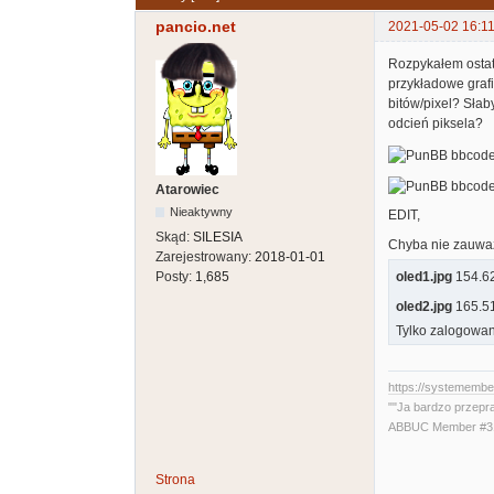
pancio.net
2021-05-02 16:11
Rozpykałem ostatn
przykładowe grafi
bitów/pixel? Słab
odcień piksela?
Atarowiec
Nieaktywny
EDIT,
Skąd:
SILESIA
Chyba nie zauważy
Zarejestrowany:
2018-01-01
Posty:
1,685
oled1.jpg
154.62 
oled2.jpg
165.51
Tylko zalogowan
https://systememb
""Ja bardzo przepr
ABBUC Member #319
Strona