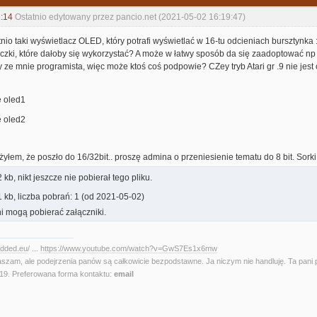
:14
Ostatnio edytowany przez pancio.net (2021-05-02 16:19:47)
io taki wyświetlacz OLED, który potrafi wyświetlać w 16-tu odcieniach bursztynka :
czki, które dałoby się wykorzystać? A może w łatwy sposób da się zaadoptować np 
y ze mnie programista, więc może ktoś coś podpowie? CZey tryb Atari gr .9 nie jest
łem, że poszło do 16/32bit.. proszę admina o przeniesienie tematu do 8 bit. Sorki
kb, nikt jeszcze nie pobierał tego pliku.
 kb, liczba pobrań: 1 (od 2021-05-02)
i mogą pobierać załączniki.
edded.eu
/ ...
https://www.youtube.com/watch?v=GwS7Es1x6mw
aszam, ale podejrzenia panów są całkowicie bezpodstawne. Ja niczym nie handluję. Ta pani 
. Preferowana forma kontaktu:
email