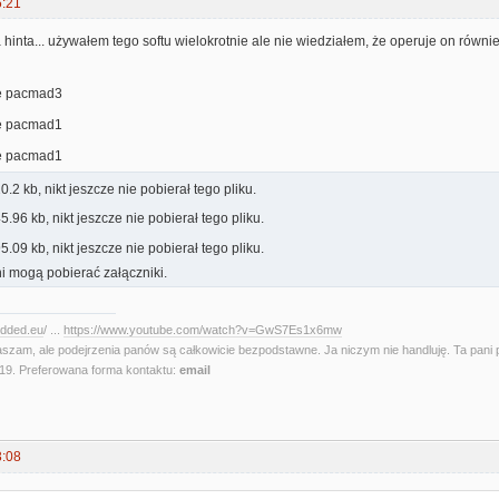
6:21
 hinta... używałem tego softu wielokrotnie ale nie wiedziałem, że operuje on równi
.2 kb, nikt jeszcze nie pobierał tego pliku.
.96 kb, nikt jeszcze nie pobierał tego pliku.
.09 kb, nikt jeszcze nie pobierał tego pliku.
i mogą pobierać załączniki.
edded.eu
/ ...
https://www.youtube.com/watch?v=GwS7Es1x6mw
aszam, ale podejrzenia panów są całkowicie bezpodstawne. Ja niczym nie handluję. Ta pani 
. Preferowana forma kontaktu:
email
3:08