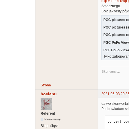
http://atariki.kr
Smacznego.
Btw: jak testy pój
PGC pictures (s
PGC pictures (s
PGC pictures (s
PGC PoFo Viewe
PGF PoFo Viewe
Tylko zalogowan
Sikor umarł...
Strona
bocianu
2021-05-03 20:3
Łatwo skonwertuj
Podpowiadam skł
Referent
Nieaktywny
convert ob
Skąd:
śląsk