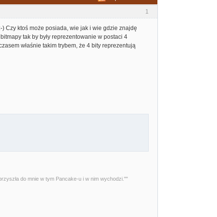
1
-) Czy ktoś może posiada, wie jak i wie gdzie znajdę
bitmapy tak by były reprezentowanie w postaci 4
 czasem właśnie takim trybem, że 4 bity reprezentują
przyszła do mnie w tym Pancake-u i w nim wychodzi.""