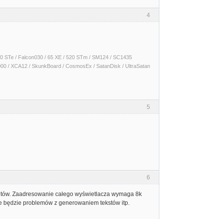
4
 1040 STe / Falcon030 / 65 XE / 520 STm / SM124 / SC1435
000 / XCA12 / SkunkBoard / CosmosEx / SatanDisk / UltraSatan
5
6
 bajtów. Zaadresowanie całego wyświetlacza wymaga 8k
nie będzie problemów z generowaniem tekstów itp.