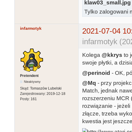
klaw03_small.jpg
Tylko zalogowani m
infarmotyk
2021-07-04 10
infarmotyk (20
Kolega
@kkrys
to 
swoje płytki, a dzisi
@perinoid
- OK, pó
Pretendent
@Mq
- przy projek
Nieaktywny
Skąd:
Tomaszów Lubelski
Match, jednak nawet
Zarejestrowany:
2019-12-18
rozszerzeniu MCR (
Posty:
161
rozwiązanie - jeżel
złącze, trzeba wyko
kwestia jest jeszcz