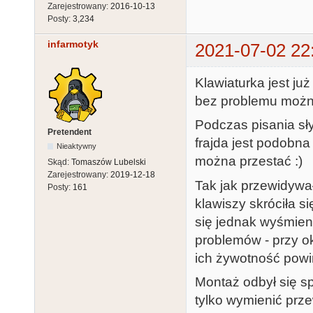
Zarejestrowany:
2016-10-13
Posty:
3,234
infarmotyk
2021-07-02 22
Klawiaturka jest już
bez problemu można
Podczas pisania sły
Pretendent
frajda jest podobna
Nieaktywny
można przestać :)
Skąd:
Tomaszów Lubelski
Zarejestrowany:
2019-12-18
Tak jak przewidywał
Posty:
161
klawiszy skróciła 
się jednak wyśmieni
problemów - przy o
ich żywotność pow
Montaż odbył się s
tylko wymienić prz