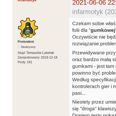
infarmotyk
2021-06-06 22
infarmotyk (20
Czekam sobie właśn
folii dla "
gumkowej
Oczywiście nie będz
Pretendent
rozwiązanie problem
Nieaktywny
Przewidywane przyc
Skąd:
Tomaszów Lubelski
Zarejestrowany:
2019-12-18
oraz bardzo małą s
Posty:
161
gumkami - jest tam
powinno być proble
Według specyfikacj
kontrolerach gier 
pasi...
Niestety przez um
się "droga" klawisz
Dopiero testy pokaż