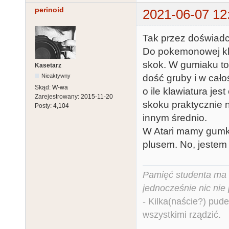
perinoid
2021-06-07 12
Tak przez doświadcz
Do pokemonowej kla
skok. W gumiaku to
Kasetarz
dość gruby i w cało
Nieaktywny
Skąd:
W-wa
o ile klawiatura jes
Zarejestrowany:
2015-11-20
skoku praktycznie 
Posty:
4,104
innym średnio.
W Atari mamy gumki
plusem. No, jestem
Pamięć studenta ma c
jednocześnie nic nie
- Kilka(naście?) pude
wszystkimi rządzić.