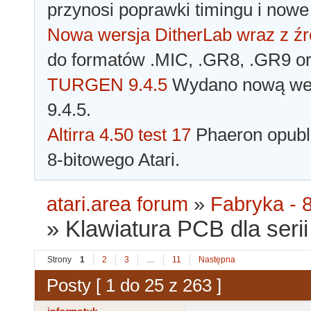
przynosi poprawki timingu i nowe
Nowa wersja DitherLab wraz z źr
do formatów .MIC, .GR8, .GR9 o
TURGEN 9.4.5
Wydano nową wer
9.4.5.
Altirra 4.50 test 17
Phaeron opubli
8-bitowego Atari.
atari.area forum
»
Fabryka - 8
»
Klawiatura PCB dla serii 
Strony
1
2
3
…
11
Następna
Posty [ 1 do 25 z 263 ]