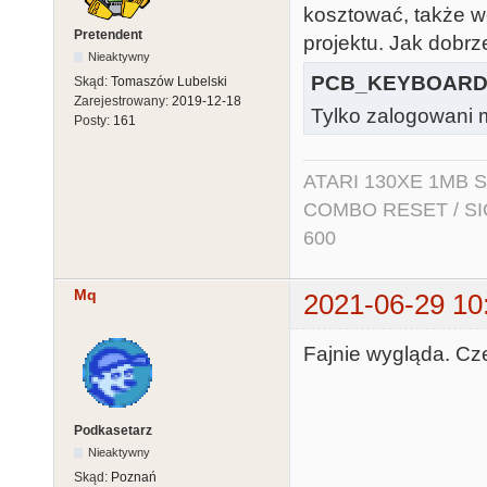
kosztować, także 
Pretendent
projektu. Jak dobrz
Nieaktywny
PCB_KEYBOARD.
Skąd:
Tomaszów Lubelski
Zarejestrowany:
2019-12-18
Tylko zalogowani m
Posty:
161
ATARI 130XE 1MB So
COMBO RESET / SIO2
600
Mq
2021-06-29 10
Fajnie wygląda. Cz
Podkasetarz
Nieaktywny
Skąd:
Poznań