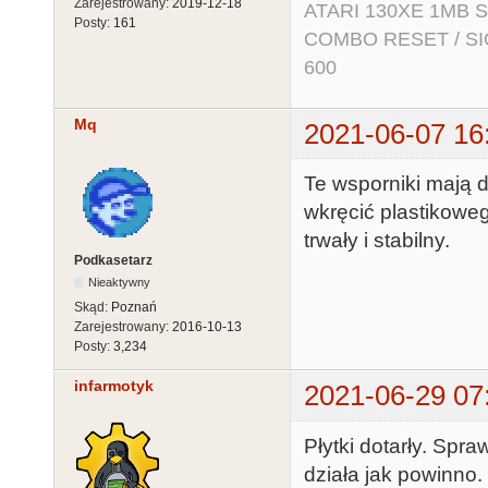
Zarejestrowany:
2019-12-18
ATARI 130XE 1MB So
Posty:
161
COMBO RESET / SIO2
600
Mq
2021-06-07 16
Te wsporniki mają d
wkręcić plastikowe
trwały i stabilny.
Podkasetarz
Nieaktywny
Skąd:
Poznań
Zarejestrowany:
2016-10-13
Posty:
3,234
infarmotyk
2021-06-29 07
Płytki dotarły. Spr
działa jak powinno