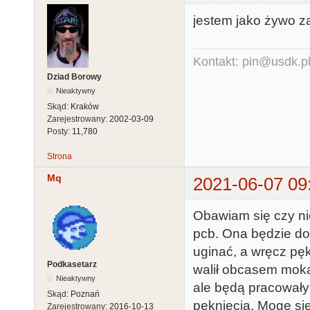
jestem jako żywo z
Kontakt: pin@usdk.p
Dziad Borowy
Nieaktywny
Skąd:
Kraków
Zarejestrowany:
2002-03-09
Posty:
11,780
Strona
Mq
2021-06-07 09
Obawiam się czy nie
pcb. Ona będzie doś
uginać, a wręcz pęk
Podkasetarz
walił obcasem mokas
Nieaktywny
ale będą pracowały
Skąd:
Poznań
pęknięcia. Mogę si
Zarejestrowany:
2016-10-13