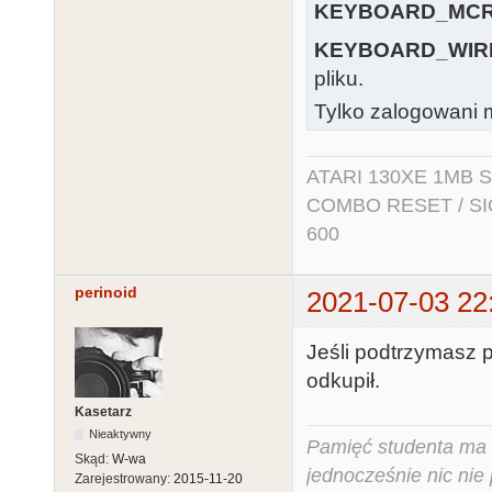
KEYBOARD_MCR
KEYBOARD_WIR
pliku.
Tylko zalogowani m
ATARI 130XE 1MB So
COMBO RESET / SIO2
600
perinoid
2021-07-03 22
Jeśli podtrzymasz 
odkupił.
Kasetarz
Nieaktywny
Pamięć studenta ma c
Skąd:
W-wa
jednocześnie nic nie
Zarejestrowany:
2015-11-20