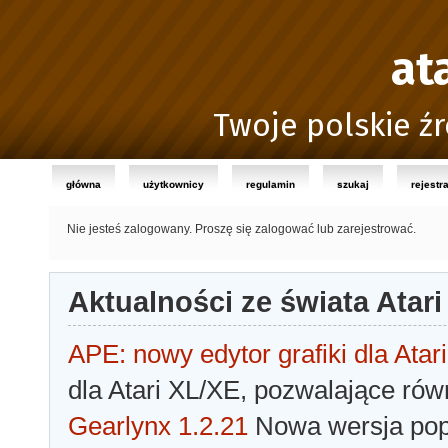
at
Twoje polskie źr
główna
użytkownicy
regulamin
szukaj
rejestr
Nie jesteś zalogowany.
Proszę się zalogować lub zarejestrować.
Aktualności ze świata Atari
APE: nowy edytor grafiki dla Atari
dla Atari XL/XE, pozwalające rów
Gearlynx 1.2.21
Nowa wersja popu