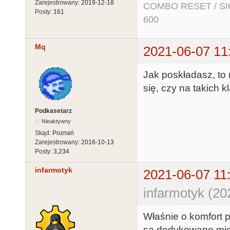
Zarejestrowany:
2019-12-18
COMBO RESET / SIO2
Posty:
161
600
Mq
2021-06-07 11
Jak poskładasz, to
się, czy na takich 
Podkasetarz
Nieaktywny
Skąd:
Poznań
Zarejestrowany:
2016-10-13
Posty:
3,234
infarmotyk
2021-06-07 11
infarmotyk (20
Właśnie o komfort pi
są dedykowane mię