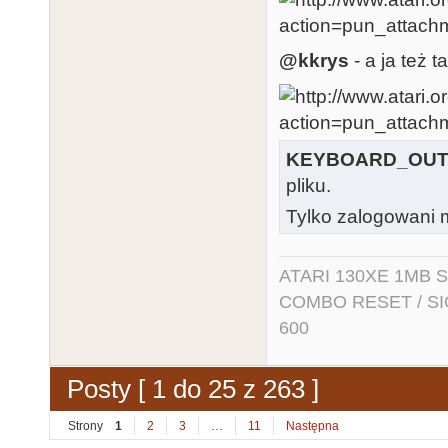
@kkrys
- a ja też t
KEYBOARD_OUT
pliku.
Tylko zalogowani m
ATARI 130XE 1MB So
COMBO RESET / SIO2
600
Posty [ 1 do 25 z 263 ]
Strony
1
2
3
…
11
Następna