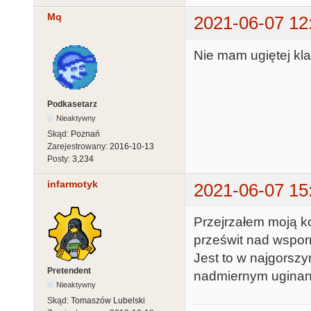
Mq
2021-06-07 12
Nie mam ugiętej kla
Podkasetarz
Nieaktywny
Skąd:
Poznań
Zarejestrowany:
2016-10-13
Posty:
3,234
infarmotyk
2021-06-07 15
Przejrzałem moją ko
prześwit nad wsporn
Jest to w najgorsz
Pretendent
nadmiernym uginani
Nieaktywny
Skąd:
Tomaszów Lubelski