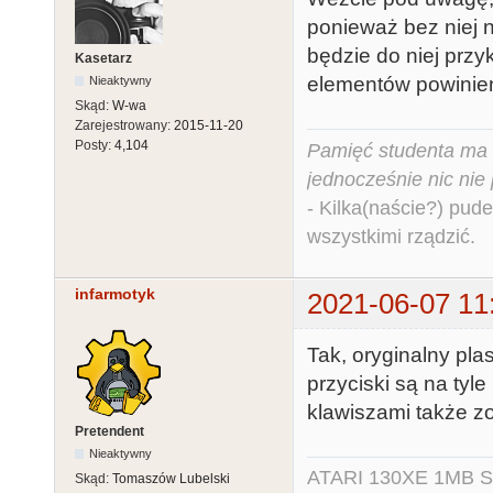
ponieważ bez niej 
będzie do niej prz
Kasetarz
elementów powinien
Nieaktywny
Skąd:
W-wa
Zarejestrowany:
2015-11-20
Posty:
4,104
Pamięć studenta ma c
jednocześnie nic nie
- Kilka(naście?) pude
wszystkimi rządzić.
infarmotyk
2021-06-07 11
Tak, oryginalny plas
przyciski są na tyl
klawiszami także z
Pretendent
Nieaktywny
ATARI 130XE 1MB So
Skąd:
Tomaszów Lubelski