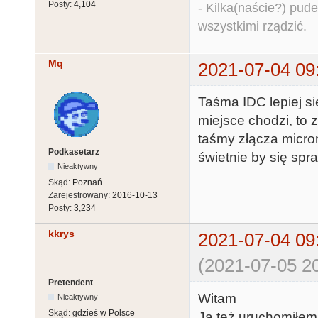
Posty:
4,104
- Kilka(naście?) pude
wszystkimi rządzić.
Mq
2021-07-04 09
Taśma IDC lepiej si
miejsce chodzi, to
taśmy złącza microm
Podkasetarz
świetnie by się spra
Nieaktywny
Skąd:
Poznań
Zarejestrowany:
2016-10-13
Posty:
3,234
kkrys
2021-07-04 09
(2021-07-05 20
Pretendent
Witam
Nieaktywny
Skąd:
gdzieś w Polsce
Ja też uruchomiłem 