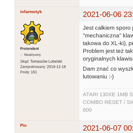
infarmotyk
2021-06-06 23
Jest całkiem sporo 
"mechaniczna" klawi
takowa do XL-ki), p
Pretendent
Problem jest też tak
Nieaktywny
oryginalnych klawis
Skąd:
Tomaszów Lubelski
Zarejestrowany:
2019-12-18
Dam znać co wyszło 
Posty:
161
lutowaniu :-)
ATARI 130XE 1MB So
COMBO RESET / SIO2
600
Pin
2021-06-07 00