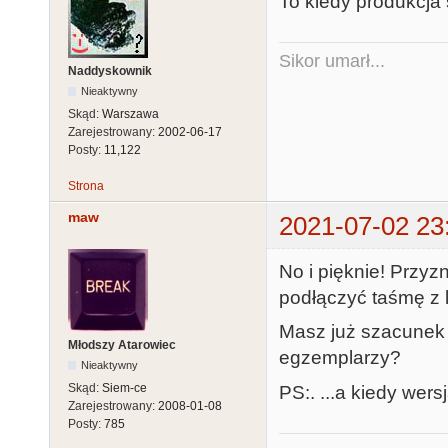
To kiedy produkcja
Sikor umarł...
Naddyskownik
Nieaktywny
Skąd:
Warszawa
Zarejestrowany:
2002-06-17
Posty:
11,122
Strona
maw
2021-07-02 23
No i pięknie! Przyz
podłączyć taśmę z 
Masz już szacunek k
Młodszy Atarowiec
egzemplarzy?
Nieaktywny
Skąd:
Siem-ce
PS:. ...a kiedy wers
Zarejestrowany:
2008-01-08
Posty:
785