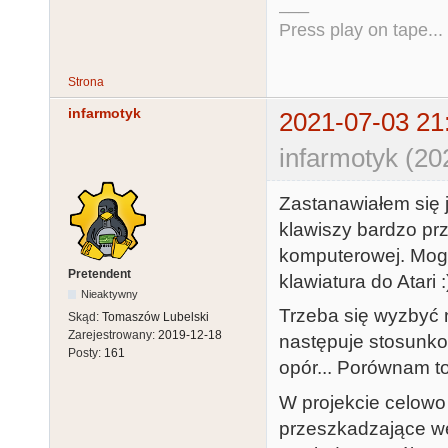
___
Press play on tape...
Strona
infarmotyk
2021-07-03 21
infarmotyk (20
Zastanawiałem się j
klawiszy bardzo pr
komputerowej. Mog
Pretendent
klawiatura do Atari :
Nieaktywny
Trzeba się wyzbyć n
Skąd:
Tomaszów Lubelski
Zarejestrowany:
2019-12-18
następuje stosunko
Posty:
161
opór... Porównam to
W projekcie celowo
przeszkadzające we