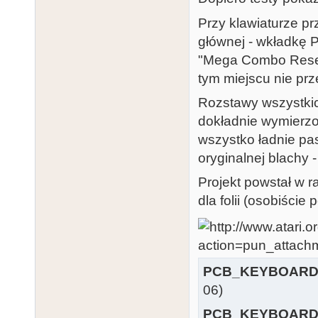
Przy klawiaturze pr
głównej - wkładkę 
"Mega Combo Reset"
tym miejscu nie pr
Rozstawy wszystkic
dokładnie wymierzo
wszystko ładnie pa
oryginalnej blachy -
Projekt powstał w 
dla folii (osobiście
PCB_KEYBOARD
06)
PCB_KEYBOARD_