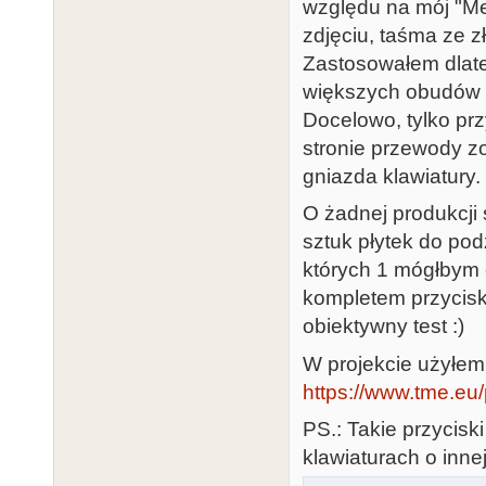
względu na mój "Me
zdjęciu, taśma ze z
Zastosowałem dlate
większych obudów (
Docelowo, tylko prz
stronie przewody z
gniazda klawiatury.
O żadnej produkcji
sztuk płytek do pod
których 1 mógłbym 
kompletem przycis
obiektywny test :)
W projekcie użyłem
https://www.tme.eu/
PS.: Takie przycisk
klawiaturach o inne