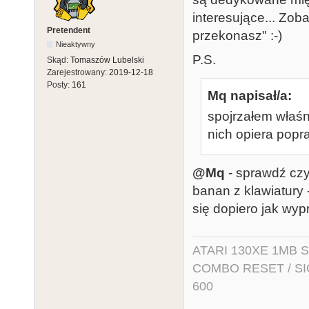
interesujące... Zob
Pretendent
przekonasz" :-)
Nieaktywny
P.S.
Skąd:
Tomaszów Lubelski
Zarejestrowany:
2019-12-18
Posty:
161
Mq napisał/a:
spojrzałem właśn
nich opiera pop
@Mq
- sprawdź czy 
banan z klawiatury 
się dopiero jak wyp
ATARI 130XE 1MB So
COMBO RESET / SIO2
600