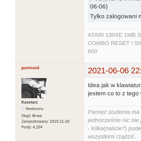
06-06)
Tylko zalogowani m
ATARI 130XE 1MB So
COMBO RESET / SIO2
600
perinoid
2021-06-06 22
Idea jak w klawiat
jestem co to z tego 
Kasetarz
Nieaktywny
Pamięć studenta ma c
Skąd:
W-wa
jednocześnie nic nie
Zarejestrowany:
2015-11-20
Posty:
4,104
- Kilka(naście?) pude
wszystkimi rządzić.