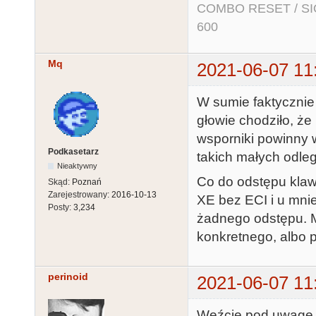
COMBO RESET / SIO2
600
Mq
2021-06-07 11
W sumie faktycznie
głowie chodziło, że
wsporniki powinny w
Podkasetarz
takich małych odle
Nieaktywny
Co do odstępu klaw
Skąd:
Poznań
Zarejestrowany:
2016-10-13
XE bez ECI i u mnie
Posty:
3,234
żadnego odstępu. M
konkretnego, albo
perinoid
2021-06-07 11
Weźcie pod uwagę, 