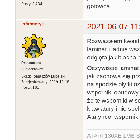
Posty:
3,234
gotowca.
infarmotyk
2021-06-07 11
Rozważałem kwestie
laminatu ładnie wsz
odgięta jak blacha,
Pretendent
Oczywiście laminat n
Nieaktywny
jak zachowa się pr
Skąd:
Tomaszów Lubelski
Zarejestrowany:
2019-12-18
na spodzie płytki o
Posty:
161
wsporniki obudowy 
że te wsporniki w 
klawiatury i nie speł
Atarynce, wsporniki
ATARI 130XE 1MB So