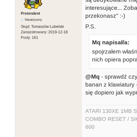
interesujące... Zob
Pretendent
przekonasz" :-)
Nieaktywny
P.S.
Skąd:
Tomaszów Lubelski
Zarejestrowany:
2019-12-18
Posty:
161
Mq napisał/a:
spojrzałem właśn
nich opiera pop
@Mq
- sprawdź czy 
banan z klawiatury 
się dopiero jak wyp
ATARI 130XE 1MB So
COMBO RESET / SIO2
600