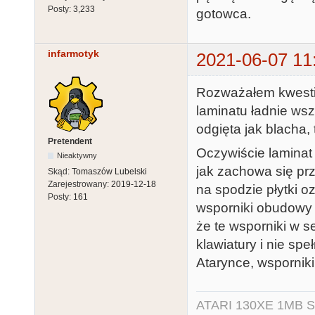
Posty:
3,233
gotowca.
infarmotyk
2021-06-07 11
Rozważałem kwestie
laminatu ładnie wsz
odgięta jak blacha,
Pretendent
Oczywiście laminat n
Nieaktywny
jak zachowa się pr
Skąd:
Tomaszów Lubelski
Zarejestrowany:
2019-12-18
na spodzie płytki o
Posty:
161
wsporniki obudowy 
że te wsporniki w 
klawiatury i nie speł
Atarynce, wsporniki
ATARI 130XE 1MB So