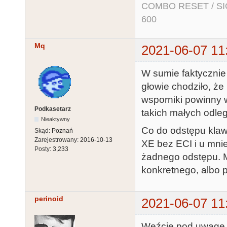
COMBO RESET / SIO2
600
Mq
2021-06-07 11
W sumie faktycznie
głowie chodziło, że
wsporniki powinny w
Podkasetarz
takich małych odle
Nieaktywny
Co do odstępu klaw
Skąd:
Poznań
Zarejestrowany:
2016-10-13
XE bez ECI i u mnie
Posty:
3,233
żadnego odstępu. M
konkretnego, albo
perinoid
2021-06-07 11
Weźcie pod uwagę, 