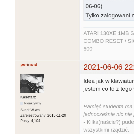
06-06)
Tylko zalogowani m
ATARI 130XE 1MB So
COMBO RESET / SIO2
600
perinoid
2021-06-06 22
Idea jak w klawiat
jestem co to z tego 
Kasetarz
Nieaktywny
Pamięć studenta ma c
Skąd:
W-wa
jednocześnie nic nie
Zarejestrowany:
2015-11-20
Posty:
4,104
- Kilka(naście?) pude
wszystkimi rządzić.