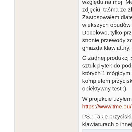
względu na mój "Me
zdjęciu, taśma ze z
Zastosowałem dlate
większych obudów (
Docelowo, tylko prz
stronie przewody z
gniazda klawiatury.
O żadnej produkcji
sztuk płytek do pod
których 1 mógłbym 
kompletem przycis
obiektywny test :)
W projekcie użyłem
https://www.tme.eu/
PS.: Takie przycisk
klawiaturach o inne