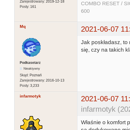
Zarejestrowany:
2019-12-18
COMBO RESET / SIO2
Posty:
161
600
Mq
2021-06-07 11
Jak poskładasz, to
się, czy na takich 
Podkasetarz
Nieaktywny
Skąd:
Poznań
Zarejestrowany:
2016-10-13
Posty:
3,233
infarmotyk
2021-06-07 11
infarmotyk (20
Właśnie o komfort pi
są dedykowane mię