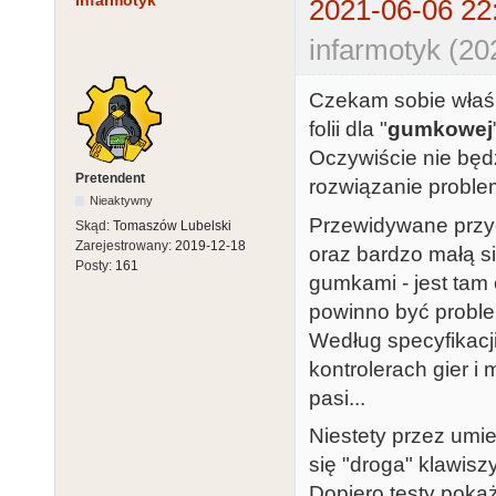
infarmotyk
2021-06-06 22
infarmotyk (20
Czekam sobie właśn
folii dla "
gumkowej
Oczywiście nie będz
Pretendent
rozwiązanie problem
Nieaktywny
Przewidywane przyc
Skąd:
Tomaszów Lubelski
Zarejestrowany:
2019-12-18
oraz bardzo małą s
Posty:
161
gumkami - jest tam
powinno być proble
Według specyfikacj
kontrolerach gier 
pasi...
Niestety przez um
się "droga" klawisz
Dopiero testy pokaż