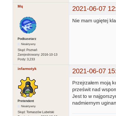
Mq
2021-06-07 12
Nie mam ugiętej kla
Podkasetarz
Nieaktywny
Skąd:
Poznań
Zarejestrowany:
2016-10-13
Posty:
3,233
infarmotyk
2021-06-07 15
Przejrzałem moją ko
prześwit nad wsporn
Jest to w najgorsz
Pretendent
nadmiernym uginani
Nieaktywny
Skąd:
Tomaszów Lubelski