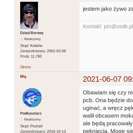
jestem jako żywo z
Kontakt: pin@usdk.p
Dziad Borowy
Nieaktywny
Skąd:
Kraków
Zarejestrowany:
2002-03-09
Posty:
11,780
Strona
Mq
2021-06-07 09
Obawiam się czy nie
pcb. Ona będzie doś
uginać, a wręcz pęk
Podkasetarz
walił obcasem mokas
Nieaktywny
ale będą pracowały
Skąd:
Poznań
pęknięcia. Mogę si
Zarejestrowany:
2016-10-13