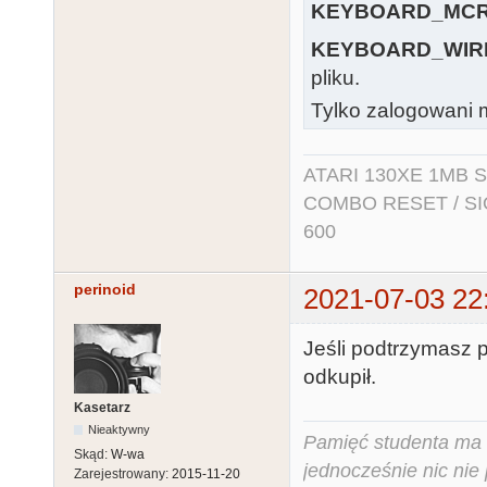
KEYBOARD_MCR
KEYBOARD_WIR
pliku.
Tylko zalogowani m
ATARI 130XE 1MB So
COMBO RESET / SIO2
600
perinoid
2021-07-03 22
Jeśli podtrzymasz 
odkupił.
Kasetarz
Nieaktywny
Pamięć studenta ma c
Skąd:
W-wa
jednocześnie nic nie
Zarejestrowany:
2015-11-20