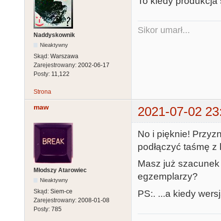
To kiedy produkcja
Sikor umarł...
Naddyskownik
Nieaktywny
Skąd:
Warszawa
Zarejestrowany:
2002-06-17
Posty:
11,122
Strona
maw
2021-07-02 23
No i pięknie! Przyz
podłączyć taśmę z 
Masz już szacunek k
Młodszy Atarowiec
egzemplarzy?
Nieaktywny
Skąd:
Siem-ce
PS:. ...a kiedy wers
Zarejestrowany:
2008-01-08
Posty:
785