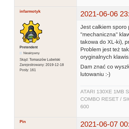
infarmotyk
2021-06-06 23
Jest całkiem sporo 
"mechaniczna" klawi
takowa do XL-ki), p
Pretendent
Problem jest też tak
Nieaktywny
oryginalnych klawis
Skąd:
Tomaszów Lubelski
Zarejestrowany:
2019-12-18
Dam znać co wyszło 
Posty:
161
lutowaniu :-)
ATARI 130XE 1MB So
COMBO RESET / SIO2
600
Pin
2021-06-07 00