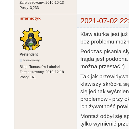
Zarejestrowany:
2016-10-13
Posty:
3,233
infarmotyk
2021-07-02 22
Klawiaturka jest już
bez problemu można
Podczas pisania sły
Pretendent
frajda jest podobna
Nieaktywny
można przestać :)
Skąd:
Tomaszów Lubelski
Zarejestrowany:
2019-12-18
Tak jak przewidywał
Posty:
161
klawiszy skróciła 
się jednak wyśmieni
problemów - przy o
ich żywotność pow
Montaż odbył się s
tylko wymienić prz