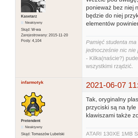
ponieważ bez niej 
będzie do niej prz
Kasetarz
elementów powinien
Nieaktywny
Skąd:
W-wa
Zarejestrowany:
2015-11-20
Posty:
4,104
Pamięć studenta ma c
jednocześnie nic nie
- Kilka(naście?) pude
wszystkimi rządzić.
infarmotyk
2021-06-07 11
Tak, oryginalny plas
przyciski są na tyl
klawiszami także z
Pretendent
Nieaktywny
ATARI 130XE 1MB So
Skąd:
Tomaszów Lubelski