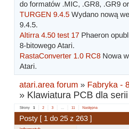
do formatów .MIC, .GR8, .GR9 o
TURGEN 9.4.5
Wydano nową wer
9.4.5.
Altirra 4.50 test 17
Phaeron opubli
8-bitowego Atari.
RastaConverter 1.0 RC8
Nowa wer
Atari.
atari.area forum
»
Fabryka - 8
»
Klawiatura PCB dla serii 
Strony
1
2
3
…
11
Następna
Posty [ 1 do 25 z 263 ]