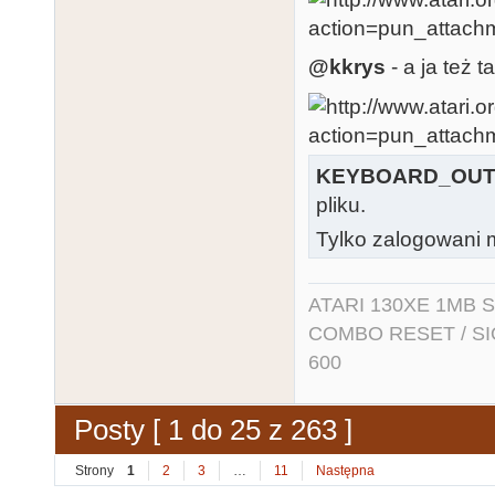
@kkrys
- a ja też t
KEYBOARD_OUT
pliku.
Tylko zalogowani m
ATARI 130XE 1MB So
COMBO RESET / SIO2
600
Posty [ 1 do 25 z 263 ]
Strony
1
2
3
…
11
Następna