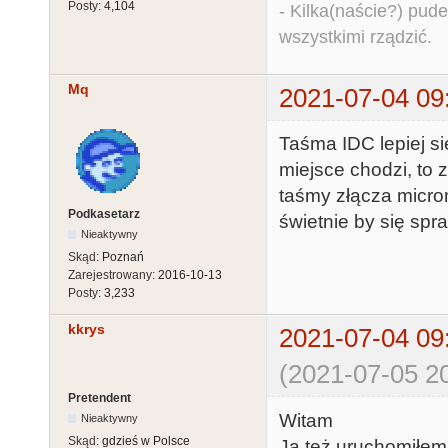
Posty:
4,104
- Kilka(naście?) pude
wszystkimi rządzić.
Mq
2021-07-04 09
Taśma IDC lepiej si
miejsce chodzi, to
taśmy złącza microm
Podkasetarz
świetnie by się spra
Nieaktywny
Skąd:
Poznań
Zarejestrowany:
2016-10-13
Posty:
3,233
kkrys
2021-07-04 09
(2021-07-05 20
Pretendent
Witam
Nieaktywny
Skąd:
gdzieś w Polsce
Ja też uruchomiłem 