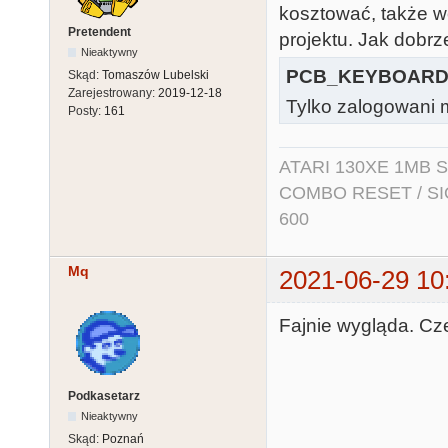
kosztować, także 
Pretendent
projektu. Jak dobrz
Nieaktywny
PCB_KEYBOARD.
Skąd:
Tomaszów Lubelski
Zarejestrowany:
2019-12-18
Tylko zalogowani m
Posty:
161
ATARI 130XE 1MB So
COMBO RESET / SIO2
600
Mq
2021-06-29 10
Fajnie wygląda. Cz
Podkasetarz
Nieaktywny
Skąd:
Poznań