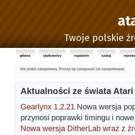
at
Twoje polskie źr
główna
użytkownicy
regulamin
szukaj
rejestr
Nie jesteś zalogowany.
Proszę się zalogować lub zarejestrować.
Aktualności ze świata Atari
Gearlynx 1.2.21
Nowa wersja popu
przynosi poprawki timingu i nowe
Nowa wersja DitherLab wraz z źr