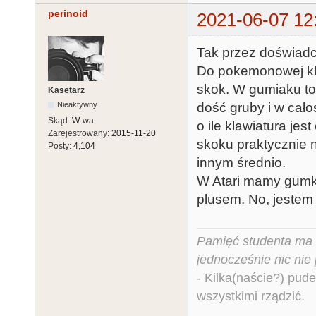
perinoid
2021-06-07 12
Tak przez doświadcz
Do pokemonowej kla
skok. W gumiaku to
Kasetarz
dość gruby i w cało
Nieaktywny
Skąd:
W-wa
o ile klawiatura jes
Zarejestrowany:
2015-11-20
skoku praktycznie 
Posty:
4,104
innym średnio.
W Atari mamy gumki
plusem. No, jestem
Pamięć studenta ma c
jednocześnie nic nie
- Kilka(naście?) pude
wszystkimi rządzić.