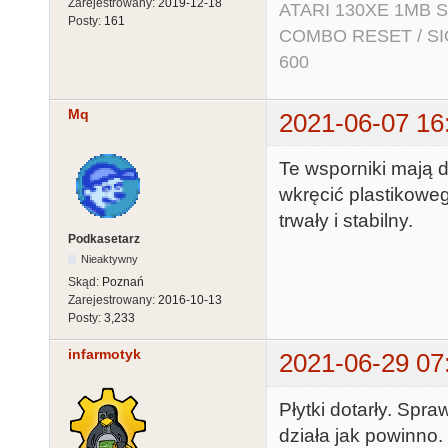
Zarejestrowany:
2019-12-18
ATARI 130XE 1MB So
Posty:
161
COMBO RESET / SIO2
600
Mq
2021-06-07 16
Te wsporniki mają d
wkręcić plastikowe
trwały i stabilny.
Podkasetarz
Nieaktywny
Skąd:
Poznań
Zarejestrowany:
2016-10-13
Posty:
3,233
infarmotyk
2021-06-29 07
Płytki dotarły. Spr
działa jak powinno