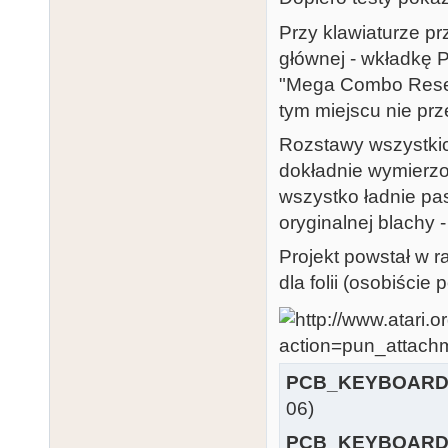
Przy klawiaturze pr
głównej - wkładkę 
"Mega Combo Reset"
tym miejscu nie pr
Rozstawy wszystkic
dokładnie wymierzo
wszystko ładnie pa
oryginalnej blachy -
Projekt powstał w 
dla folii (osobiście
PCB_KEYBOARD
06)
PCB_KEYBOARD_