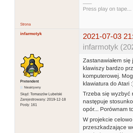
___
Press play on tape...
Strona
infarmotyk
2021-07-03 21
infarmotyk (20
Zastanawiałem się j
klawiszy bardzo pr
komputerowej. Mog
Pretendent
klawiatura do Atari :
Nieaktywny
Trzeba się wyzbyć n
Skąd:
Tomaszów Lubelski
Zarejestrowany:
2019-12-18
następuje stosunko
Posty:
161
opór... Porównam to
W projekcie celowo
przeszkadzające we