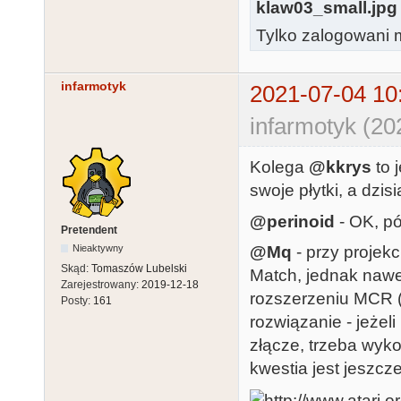
klaw03_small.jpg
Tylko zalogowani m
infarmotyk
2021-07-04 10
infarmotyk (20
Kolega
@kkrys
to 
swoje płytki, a dzisi
@perinoid
- OK, pó
Pretendent
@Mq
- przy projek
Nieaktywny
Skąd:
Tomaszów Lubelski
Match, jednak nawet
Zarejestrowany:
2019-12-18
rozszerzeniu MCR (
Posty:
161
rozwiązanie - jeżel
złącze, trzeba wyko
kwestia jest jeszcz