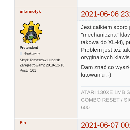
infarmotyk
2021-06-06 23
Jest całkiem sporo 
"mechaniczna" klawi
takowa do XL-ki), p
Pretendent
Problem jest też tak
Nieaktywny
oryginalnych klawis
Skąd:
Tomaszów Lubelski
Zarejestrowany:
2019-12-18
Dam znać co wyszło 
Posty:
161
lutowaniu :-)
ATARI 130XE 1MB So
COMBO RESET / SIO2
600
Pin
2021-06-07 00