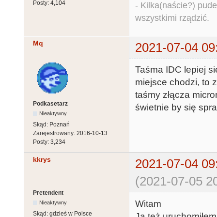
Posty:
4,104
- Kilka(naście?) pude
wszystkimi rządzić.
Mq
2021-07-04 09
Taśma IDC lepiej si
miejsce chodzi, to
taśmy złącza microm
Podkasetarz
świetnie by się spra
Nieaktywny
Skąd:
Poznań
Zarejestrowany:
2016-10-13
Posty:
3,234
kkrys
2021-07-04 09
(2021-07-05 20
Pretendent
Witam
Nieaktywny
Skąd:
gdzieś w Polsce
Ja też uruchomiłem 