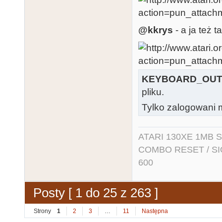
@kkrys
- a ja też t
KEYBOARD_OUT
pliku.
Tylko zalogowani m
ATARI 130XE 1MB So
COMBO RESET / SIO2
600
Posty [ 1 do 25 z 263 ]
Strony
1
2
3
…
11
Następna