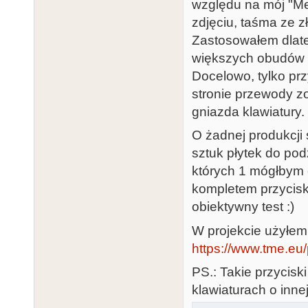
względu na mój "Me
zdjęciu, taśma ze z
Zastosowałem dlate
większych obudów (
Docelowo, tylko prz
stronie przewody z
gniazda klawiatury.
O żadnej produkcji
sztuk płytek do pod
których 1 mógłbym 
kompletem przycis
obiektywny test :)
W projekcie użyłem
https://www.tme.eu/
PS.: Takie przycisk
klawiaturach o inne