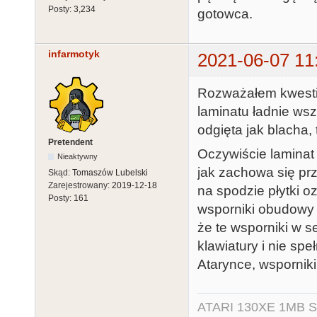
Posty:
3,234
gotowca.
infarmotyk
2021-06-07 11
Rozważałem kwestie
laminatu ładnie wsz
odgięta jak blacha,
Pretendent
Oczywiście laminat n
Nieaktywny
jak zachowa się pr
Skąd:
Tomaszów Lubelski
Zarejestrowany:
2019-12-18
na spodzie płytki o
Posty:
161
wsporniki obudowy 
że te wsporniki w 
klawiatury i nie speł
Atarynce, wsporniki
ATARI 130XE 1MB So