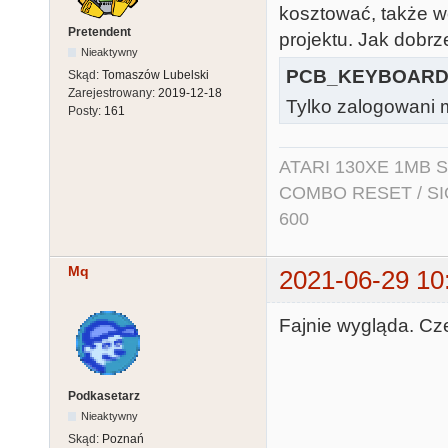
kosztować, także 
Pretendent
projektu. Jak dobrz
Nieaktywny
PCB_KEYBOARD.
Skąd:
Tomaszów Lubelski
Zarejestrowany:
2019-12-18
Tylko zalogowani m
Posty:
161
ATARI 130XE 1MB So
COMBO RESET / SIO2
600
Mq
2021-06-29 10
Fajnie wygląda. Cz
Podkasetarz
Nieaktywny
Skąd:
Poznań