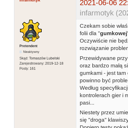
infarmotyk
2021-06-06 22
infarmotyk (20
Czekam sobie właśn
folii dla "
gumkowej
Oczywiście nie będz
Pretendent
rozwiązanie problem
Nieaktywny
Przewidywane przyc
Skąd:
Tomaszów Lubelski
Zarejestrowany:
2019-12-18
oraz bardzo małą s
Posty:
161
gumkami - jest tam
powinno być proble
Według specyfikacj
kontrolerach gier 
pasi...
Niestety przez um
się "droga" klawisz
Dopiero testy pokaż