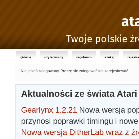
at
Twoje polskie źr
główna
użytkownicy
regulamin
szukaj
rejestr
Nie jesteś zalogowany.
Proszę się zalogować lub zarejestrować.
Aktualności ze świata Atari
Gearlynx 1.2.21
Nowa wersja popu
przynosi poprawki timingu i nowe
Nowa wersja DitherLab wraz z źr