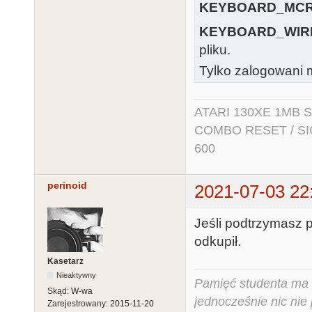
KEYBOARD_MCR
KEYBOARD_WIR
pliku.
Tylko zalogowani m
ATARI 130XE 1MB So
COMBO RESET / SIO2
600
perinoid
2021-07-03 22
Jeśli podtrzymasz 
odkupił.
Kasetarz
Nieaktywny
Pamięć studenta ma c
Skąd:
W-wa
jednocześnie nic nie
Zarejestrowany:
2015-11-20