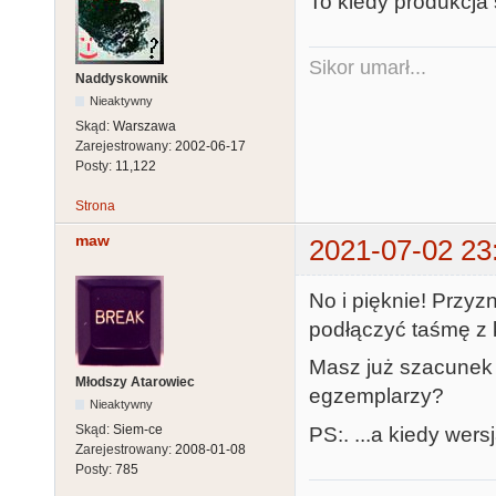
To kiedy produkcja
Sikor umarł...
Naddyskownik
Nieaktywny
Skąd:
Warszawa
Zarejestrowany:
2002-06-17
Posty:
11,122
Strona
maw
2021-07-02 23
No i pięknie! Przyz
podłączyć taśmę z 
Masz już szacunek k
Młodszy Atarowiec
egzemplarzy?
Nieaktywny
Skąd:
Siem-ce
PS:. ...a kiedy wers
Zarejestrowany:
2008-01-08
Posty:
785