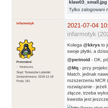
klaw03_small.jpg
Tylko zalogowani m
infarmotyk
2021-07-04 10
infarmotyk (20
Kolega
@kkrys
to 
swoje płytki, a dzisi
@perinoid
- OK, pó
Pretendent
@Mq
- przy projek
Nieaktywny
Skąd:
Tomaszów Lubelski
Match, jednak nawet
Zarejestrowany:
2019-12-18
rozszerzeniu MCR (
Posty:
161
rozwiązanie - jeżel
złącze, trzeba wyko
kwestia jest jeszcz