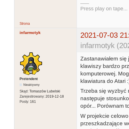
___
Press play on tape...
Strona
infarmotyk
2021-07-03 21
infarmotyk (20
Zastanawiałem się j
klawiszy bardzo pr
komputerowej. Mog
Pretendent
klawiatura do Atari :
Nieaktywny
Trzeba się wyzbyć n
Skąd:
Tomaszów Lubelski
Zarejestrowany:
2019-12-18
następuje stosunko
Posty:
161
opór... Porównam to
W projekcie celowo
przeszkadzające we