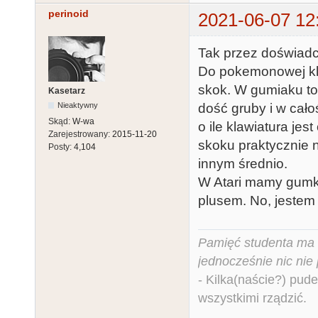
perinoid
2021-06-07 12
Tak przez doświadcz
Do pokemonowej kla
skok. W gumiaku to
Kasetarz
dość gruby i w cało
Nieaktywny
Skąd:
W-wa
o ile klawiatura jes
Zarejestrowany:
2015-11-20
skoku praktycznie 
Posty:
4,104
innym średnio.
W Atari mamy gumki
plusem. No, jestem
Pamięć studenta ma c
jednocześnie nic nie
- Kilka(naście?) pude
wszystkimi rządzić.