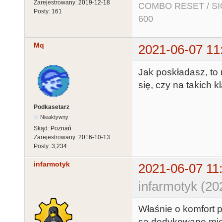
Zarejestrowany:
2019-12-18
COMBO RESET / SIO2
Posty:
161
600
Mq
2021-06-07 11
Jak poskładasz, to
się, czy na takich 
Podkasetarz
Nieaktywny
Skąd:
Poznań
Zarejestrowany:
2016-10-13
Posty:
3,234
infarmotyk
2021-06-07 11
infarmotyk (20
Właśnie o komfort pi
są dedykowane mię