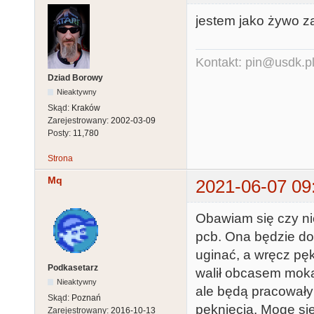
jestem jako żywo z
Kontakt: pin@usdk.p
Dziad Borowy
Nieaktywny
Skąd:
Kraków
Zarejestrowany:
2002-03-09
Posty:
11,780
Strona
Mq
2021-06-07 09
Obawiam się czy nie
pcb. Ona będzie doś
uginać, a wręcz pęk
Podkasetarz
walił obcasem mokas
Nieaktywny
ale będą pracowały
Skąd:
Poznań
pęknięcia. Mogę si
Zarejestrowany:
2016-10-13