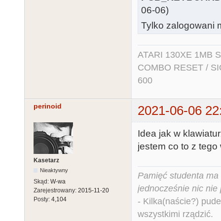
06-06)
Tylko zalogowani m
ATARI 130XE 1MB So
COMBO RESET / SIO2
600
perinoid
2021-06-06 22
Idea jak w klawiat
jestem co to z tego 
Kasetarz
Nieaktywny
Pamięć studenta ma c
Skąd:
W-wa
jednocześnie nic nie
Zarejestrowany:
2015-11-20
Posty:
4,104
- Kilka(naście?) pude
wszystkimi rządzić.