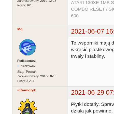
Zarejestrowany:
2019-12-18
ATARI 130XE 1MB So
Posty:
161
COMBO RESET / SIO2
600
Mq
2021-06-07 16
Te wsporniki mają d
wkręcić plastikowe
trwały i stabilny.
Podkasetarz
Nieaktywny
Skąd:
Poznań
Zarejestrowany:
2016-10-13
Posty:
3,234
infarmotyk
2021-06-29 07
Płytki dotarły. Spr
działa jak powinno