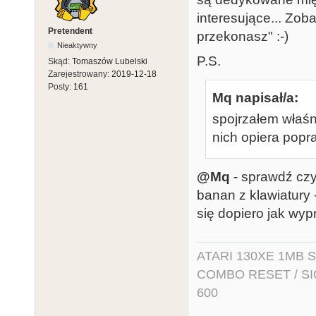
interesujące... Zob
Pretendent
przekonasz" :-)
Nieaktywny
P.S.
Skąd:
Tomaszów Lubelski
Zarejestrowany:
2019-12-18
Posty:
161
Mq napisał/a:
spojrzałem właśn
nich opiera pop
@Mq
- sprawdź czy 
banan z klawiatury 
się dopiero jak wyp
ATARI 130XE 1MB So
COMBO RESET / SIO2
600