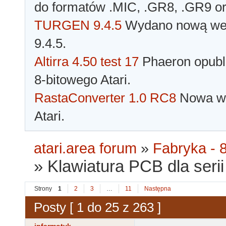
do formatów .MIC, .GR8, .GR9 o
TURGEN 9.4.5
Wydano nową wer
9.4.5.
Altirra 4.50 test 17
Phaeron opubli
8-bitowego Atari.
RastaConverter 1.0 RC8
Nowa wer
Atari.
atari.area forum
»
Fabryka - 8
»
Klawiatura PCB dla serii 
Strony
1
2
3
…
11
Następna
Posty [ 1 do 25 z 263 ]