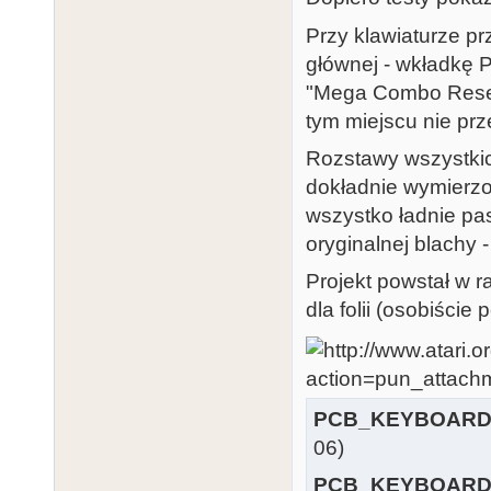
Przy klawiaturze pr
głównej - wkładkę 
"Mega Combo Reset"
tym miejscu nie pr
Rozstawy wszystkic
dokładnie wymierzo
wszystko ładnie pa
oryginalnej blachy -
Projekt powstał w 
dla folii (osobiście
PCB_KEYBOARD
06)
PCB_KEYBOARD_