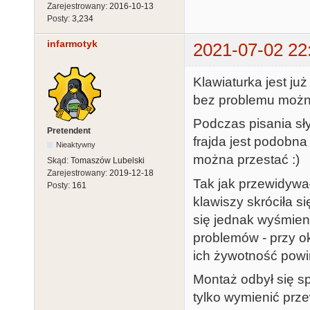
Zarejestrowany:
2016-10-13
Posty:
3,234
infarmotyk
2021-07-02 22
Klawiaturka jest już
bez problemu można
Podczas pisania sły
Pretendent
frajda jest podobna
Nieaktywny
można przestać :)
Skąd:
Tomaszów Lubelski
Zarejestrowany:
2019-12-18
Tak jak przewidywał
Posty:
161
klawiszy skróciła 
się jednak wyśmieni
problemów - przy o
ich żywotność pow
Montaż odbył się s
tylko wymienić prz