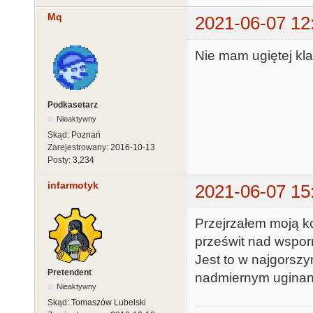
Mq
2021-06-07 12
Nie mam ugiętej kla
Podkasetarz
Nieaktywny
Skąd:
Poznań
Zarejestrowany:
2016-10-13
Posty:
3,234
infarmotyk
2021-06-07 15
Przejrzałem moją ko
prześwit nad wsporn
Jest to w najgorsz
Pretendent
nadmiernym uginani
Nieaktywny
Skąd:
Tomaszów Lubelski