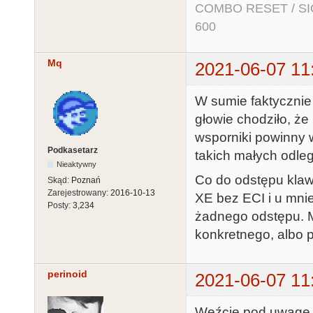
COMBO RESET / SIO2
600
Mq
2021-06-07 11
W sumie faktycznie
głowie chodziło, że
wsporniki powinny w
Podkasetarz
takich małych odle
Nieaktywny
Co do odstępu klaw
Skąd:
Poznań
Zarejestrowany:
2016-10-13
XE bez ECI i u mnie
Posty:
3,234
żadnego odstępu. M
konkretnego, albo
perinoid
2021-06-07 11
Weźcie pod uwagę, 