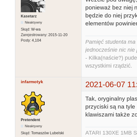
ponieważ bez niej 
będzie do niej prz
Kasetarz
elementów powinien
Nieaktywny
Skąd:
W-wa
Zarejestrowany:
2015-11-20
Posty:
4,104
Pamięć studenta ma c
jednocześnie nic nie
- Kilka(naście?) pude
wszystkimi rządzić.
infarmotyk
2021-06-07 11
Tak, oryginalny plas
przyciski są na tyl
klawiszami także z
Pretendent
Nieaktywny
ATARI 130XE 1MB So
Skąd:
Tomaszów Lubelski