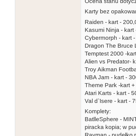
Ocena stanu dotyczy
Karty bez opakowan
Raiden - kart - 200,
Kasumi Ninja - kart 
Cybermorph - kart -
Dragon The Bruce Le
Temptest 2000 -kart
Alien vs Predator- k
Troy Aikman Football
NBA Jam - kart - 30
Theme Park -kart + 
Atari Karts - kart - 
Val d`Isere - kart - 
Komplety:
BatlleSphere - MIN
piracka kopia; w pud
Rayman - pudełko po