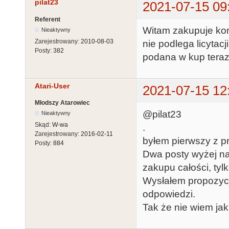
pilat23
2021-07-15 09
Referent
Witam zakupuje kom
Nieaktywny
Zarejestrowany:
2010-08-03
nie podlega licyta
Posty:
382
podana w kup teraz
Atari-User
2021-07-15 12
Młodszy Atarowiec
@pilat23
Nieaktywny
Skąd:
W-wa
.
Zarejestrowany:
2016-02-11
byłem pierwszy z p
Posty:
884
Dwa posty wyżej na
zakupu całości, tyl
Wysłałem propozycj
odpowiedzi.
Tak że nie wiem jak 