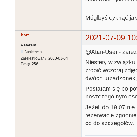
.
Mógłbyś cyknąć jaki
bart
2021-07-09 10
Referent
@Atari-User - zar
Nieaktywny
Zarejestrowany:
2010-01-04
Niestety w związku
Posty:
256
zrobić wczoraj zdję
dwóch urządzonek,
Postaram się po pow
poszczególnym os
Jeżeli do 19.07 nie
rezerwacje zgodnie
co do szczegółów.