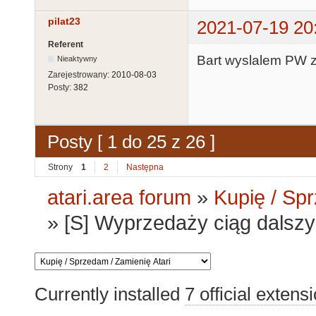
pilat23
2021-07-19 20
Referent
Bart wyslalem PW z
Nieaktywny
Zarejestrowany:
2010-08-03
Posty:
382
Posty [ 1 do 25 z 26 ]
Strony
1
2
Następna
atari.area forum
»
Kupię / Sp
»
[S] Wyprzedaży ciąg dalszy 
Currently installed
7 official extens