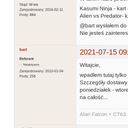
Skąd:
W-wa
Kasumi Ninja - kart 
Zarejestrowany:
2016-02-11
Alien vs Predator- k
Posty:
884
@bart wysłałem do 
Nie jesteś zaintere
bart
2021-07-15 09
Referent
Witajcie,
Nieaktywny
Zarejestrowany:
2010-01-04
wpadłem tutaj tylko
Posty:
256
Szczegóły dostawy i
poniedziałek - wtor
na całość...
Atari Falcon + CT63;