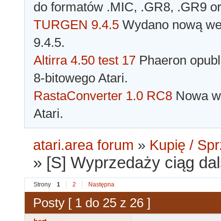
do formatów .MIC, .GR8, .GR9 o
TURGEN 9.4.5
Wydano nową wer
9.4.5.
Altirra 4.50 test 17
Phaeron opubli
8-bitowego Atari.
RastaConverter 1.0 RC8
Nowa wer
Atari.
atari.area forum
»
Kupię / Sp
»
[S] Wyprzedaży ciąg dals
Strony
1
2
Następna
Posty [ 1 do 25 z 26 ]