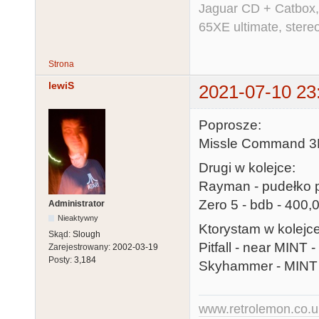
Jaguar CD + Catbox,
65XE ultimate, ster
Strona
lewiS
2021-07-10 23
Poprosze:
Missle Command 3D 
Drugi w kolejce:
Rayman - pudełko po
Zero 5 - bdb - 400,0
Administrator
Nieaktywny
Ktorystam w kolejce
Skąd:
Slough
Pitfall - near MINT -
Zarejestrowany:
2002-03-19
Posty:
3,184
Skyhammer - MINT -
www.retrolemon.co.u