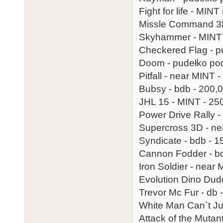
Fight for life - MIN
Missle Command 3D 
Skyhammer - MINT -
Checkered Flag - pu
Doom - pudełko pod
Pitfall - near MINT -
Bubsy - bdb - 200,0
JHL 15 - MINT - 250
Power Drive Rally -
Supercross 3D - ne
Syndicate - bdb - 1
Cannon Fodder - bd
Iron Soldier - near 
Evolution Dino Dude
Trevor Mc Fur - db -
White Man Can`t Ju
Attack of the Mutan