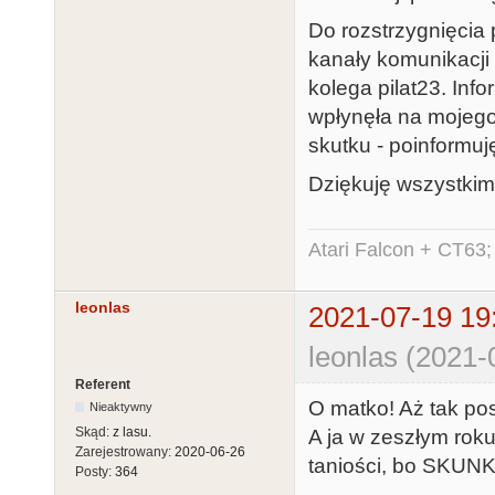
Do rozstrzygnięcia 
kanały komunikacji 
kolega pilat23. Inf
wpłynęła na mojego 
skutku - poinformuj
Dziękuję wszystkim
Atari Falcon + CT63;
leonlas
2021-07-19 19
leonlas (2021-
Referent
O matko! Aż tak po
Nieaktywny
Skąd:
z lasu.
A ja w zeszłym roku
Zarejestrowany:
2020-06-26
taniości, bo SKUNK
Posty:
364