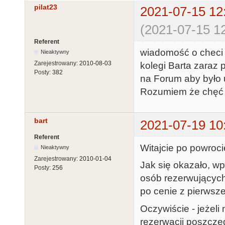
pilat23
2021-07-15 12
(2021-07-15 12
Referent
wiadomość o checi 
Nieaktywny
Zarejestrowany:
2010-08-03
kolegi Barta zaraz p
Posty:
382
na Forum aby było 
Rozumiem że chęć z
bart
2021-07-19 10
Referent
Witajcie po powroci
Nieaktywny
Zarejestrowany:
2010-01-04
Jak się okazało, wp
Posty:
256
osób rezerwujących
po cenie z pierwsz
Oczywiście - jeżeli
rezerwacji poszcze