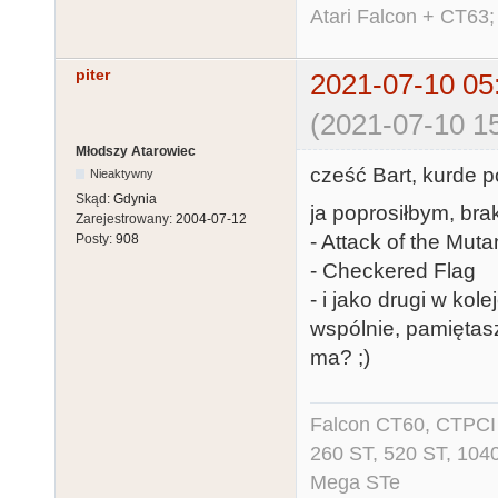
Atari Falcon + CT63;
piter
2021-07-10 05
(2021-07-10 15
Młodszy Atarowiec
cześć Bart, kurde p
Nieaktywny
Skąd:
Gdynia
ja poprosiłbym, bra
Zarejestrowany:
2004-07-12
- Attack of the Mut
Posty:
908
- Checkered Flag
- i jako drugi w k
wspólnie, pamiętas
ma? ;)
Falcon CT60, CTPCI 
260 ST, 520 ST, 104
Mega STe