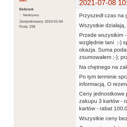
bart
2021-07-08 10
Referent
Przyszedł czas na g
Nieaktywny
Zarejestrowany:
2010-01-04
Wszystkie działają
Posty:
256
Przede wszystkim - 
względnie tani ;-) 
okazja. Suma podan
zsumowałem ;-); pr
Na chętnego na zak
Po tym terminie spr
informacją. O reze
Ceny jednostkowe 
zakupu 3 kartów - ra
kartów - rabat 100,0
Wszystkie ceny bez