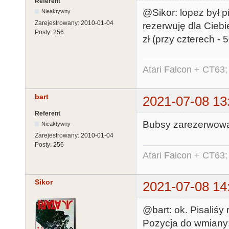
Referent
@Sikor: lopez był 
Nieaktywny
Zarejestrowany:
2010-01-04
rezerwuję dla Ciebie
Posty:
256
zł (przy czterech - 5
Atari Falcon + CT63;
bart
2021-07-08 13
Referent
Bubsy zarezerwow
Nieaktywny
Zarejestrowany:
2010-01-04
Posty:
256
Atari Falcon + CT63;
Sikor
2021-07-08 14
@bart: ok. Pisaliśy
Pozycja do wmiany: