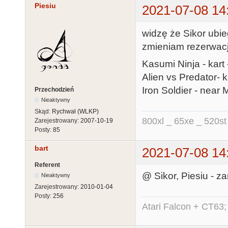
Piesiu
2021-07-08 14
widzę że Sikor ubie
zmieniam rezerwacj
Kasumi Ninja - kart 
Alien vs Predator- k
Iron Soldier - near 
Przechodzień
Nieaktywny
Skąd:
Rychwał (WLKP)
800xl _ 65xe _ 520st
Zarejestrowany:
2007-10-19
Posty:
85
bart
2021-07-08 14
Referent
@ Sikor, Piesiu - 
Nieaktywny
Zarejestrowany:
2010-01-04
Posty:
256
Atari Falcon + CT63;