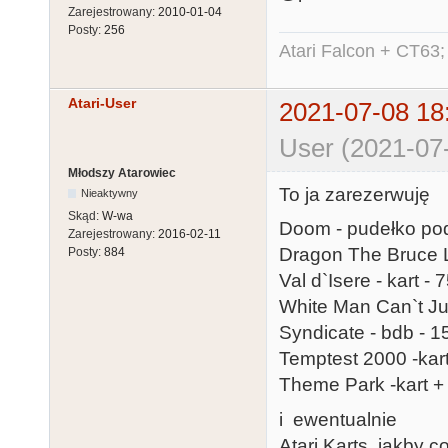
Zarejestrowany:
2010-01-04
Posty:
256
Atari Falcon + CT63;
Atari-User
2021-07-08 18
User (2021-07
Młodszy Atarowiec
To ja zarezerwuję
Nieaktywny
Skąd:
W-wa
Doom - pudełko pod
Zarejestrowany:
2016-02-11
Dragon The Bruce Le
Posty:
884
Val d`Isere - kart - 
White Man Can`t Ju
Syndicate - bdb - 1
Temptest 2000 -kart
Theme Park -kart + 
i ewentualnie
Atari Karts jakby c