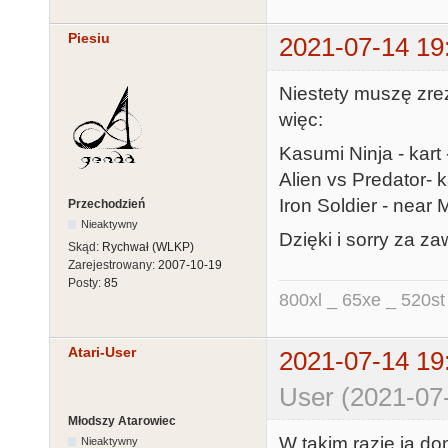
Piesiu
2021-07-14 19
Niestety muszę zr
więc:
Kasumi Ninja - kart 
Alien vs Predator- k
Iron Soldier - near 
Przechodzień
Nieaktywny
Dzięki i sorry za zaw
Skąd:
Rychwał (WLKP)
Zarejestrowany:
2007-10-19
Posty:
85
800xl _ 65xe _ 520st
Atari-User
2021-07-14 19
User (2021-07
Młodszy Atarowiec
W takim razie ja 
Nieaktywny