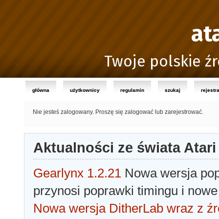
at
Twoje polskie źr
główna
użytkownicy
regulamin
szukaj
rejestr
Nie jesteś zalogowany.
Proszę się zalogować lub zarejestrować.
Aktualności ze świata Atari
Gearlynx 1.2.21
Nowa wersja popu
przynosi poprawki timingu i nowe
Nowa wersja DitherLab wraz z źr