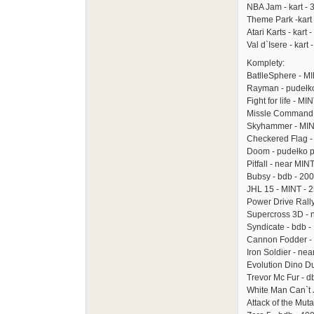
NBA Jam - kart - 
Theme Park -kart +
Atari Karts - kart 
Val d`Isere - kart 
Komplety:
BatlleSphere - MI
Rayman - pudełko 
Fight for life - M
Missle Command 3
Skyhammer - MINT
Checkered Flag - 
Doom - pudełko p
Pitfall - near MIN
Bubsy - bdb - 200
JHL 15 - MINT - 2
Power Drive Rally
Supercross 3D - n
Syndicate - bdb -
Cannon Fodder - 
Iron Soldier - nea
Evolution Dino Du
Trevor Mc Fur - db
White Man Can`t J
Attack of the Mut