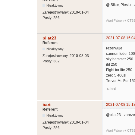
@ Sikor, Piesiu 
Nieaktywny
Zarejestrowany:
2010-01-04
Posty:
256
Atari Falcon + CT6
pilat23
2021-07-08 15:0
Referent
rezerwuje
Nieaktywny
cannon foder 100
Zarejestrowany:
2010-08-03
sky hammer 250
Posty:
382
jhl 250
Fight for life 250
zero 5 400zl
Trevor Mc Fur 15
-rabat
bart
2021-07-08 15:1
Referent
@pilat23 - zarez
Nieaktywny
Zarejestrowany:
2010-01-04
Posty:
256
Atari Falcon + CT6