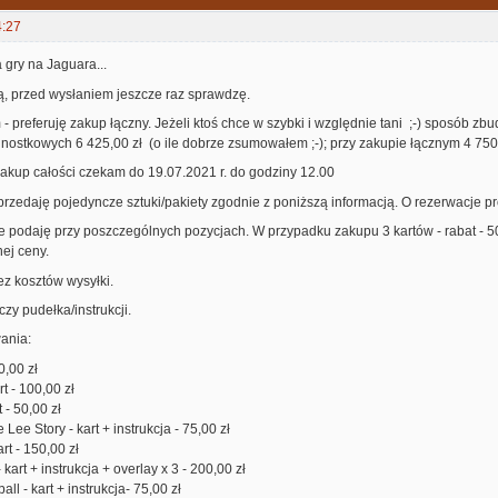
4:27
 gry na Jaguara...
ą, przed wysłaniem jeszcze raz sprawdzę.
- preferuję zakup łączny. Jeżeli ktoś chce w szybki i względnie tani ;-) sposób z
nostkowych 6 425,00 zł (o ile dobrze zsumowałem ;-); przy zakupie łącznym 4 750
akup całości czekam do 19.07.2021 r. do godziny 12.00
przedaję pojedyncze sztuki/pakiety zgodnie z poniższą informacją. O rezerwacje 
podaję przy poszczególnych pozycjach. W przypadku zakupu 3 kartów - rabat - 50 z
nej ceny.
ez kosztów wysyłki.
zy pudełka/instrukcji.
ania:
0,00 zł
t - 100,00 zł
 - 50,00 zł
ee Story - kart + instrukcja - 75,00 zł
rt - 150,00 zł
 kart + instrukcja + overlay x 3 - 200,00 zł
ll - kart + instrukcja- 75,00 zł