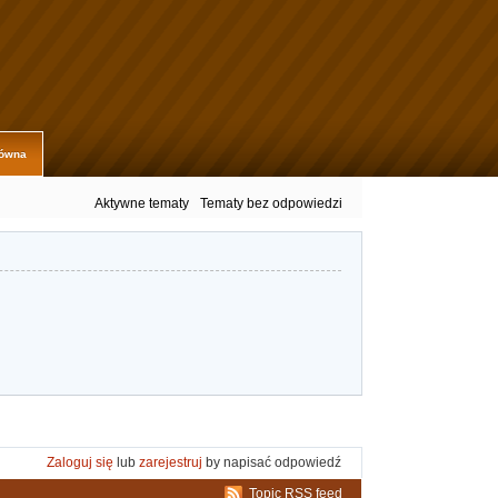
łówna
Aktywne tematy
Tematy bez odpowiedzi
Zaloguj się
lub
zarejestruj
by napisać odpowiedź
Topic RSS feed