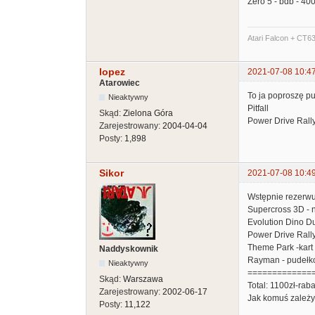
Zero 5 - bdb - 400
Atari Falcon + CT6
lopez
2021-07-08 10:4
Atarowiec
To ja poproszę p
Nieaktywny
Pitfall
Skąd:
Zielona Góra
Power Drive Rall
Zarejestrowany:
2004-04-04
Posty:
1,898
Sikor
2021-07-08 10:4
Wstępnie rezerwu
Supercross 3D - n
Evolution Dino Du
Power Drive Rally
Theme Park -kart +
Naddyskownik
Rayman - pudełko 
Nieaktywny
=============
Skąd:
Warszawa
Total: 1100zł-rab
Zarejestrowany:
2002-06-17
Jak komuś zależy 
Posty:
11,122