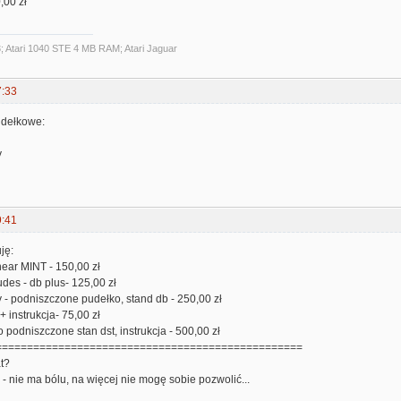
,00 zł
3; Atari 1040 STE 4 MB RAM; Atari Jaguar
7:33
udełkowe:
y
9:41
ję:
ear MINT - 150,00 zł
des - db plus- 125,00 zł
 - podniszczone pudełko, stand db - 250,00 zł
 instrukcja- 75,00 zł
podniszczone stan dst, instrukcja - 500,00 zł
=================================================
at?
- nie ma bólu, na więcej nie mogę sobie pozwolić...