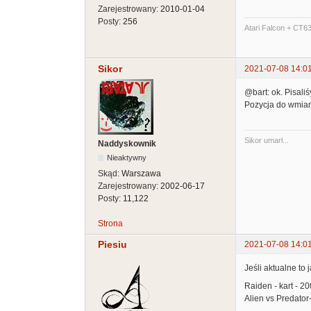
Zarejestrowany:
2010-01-04
Posty:
256
Atari Falcon + CT6
Sikor
2021-07-08 14:0
@bart: ok. Pisali
Pozycja do wmian
Sikor umarł...
Naddyskownik
Nieaktywny
Skąd:
Warszawa
Zarejestrowany:
2002-06-17
Posty:
11,122
Strona
Piesiu
2021-07-08 14:0
Jeśli aktualne to 
Raiden - kart - 20
Alien vs Predator-