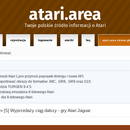
atari.area
Twoje polskie źródło informacji o Atari
rejestracja
logowanie
atariki
faq
atari.area strona g
strować.
oli Atari Lynx przynosi poprawki timingu i nowe API.
portować obrazy do formatów .MIC, .GR8, .GR9 oraz G15.
dzia TURGEN 9.4.5.
estową emulatora 8-bitowego Atari.
dla 8-bitowego Atari.
»
[S] Wyprzedaży ciąg dalszy - gry Atari Jaguar