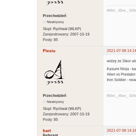
800xl _ 65xe _ 520s
Przechodzień
Nieaktywny
Skąd:
Rychwał (WLKP)
Zarejestrowany:
2007-10-19
Posty:
85
Piesiu
2021-07-08 14:1
widzę że Sikor ub
Kasumi Ninja - kar
Alien vs Predator-
Iron Soldier - nea
Przechodzień
800xl _ 65xe _ 520s
Nieaktywny
Skąd:
Rychwał (WLKP)
Zarejestrowany:
2007-10-19
Posty:
85
bart
2021-07-08 14:1
Referent