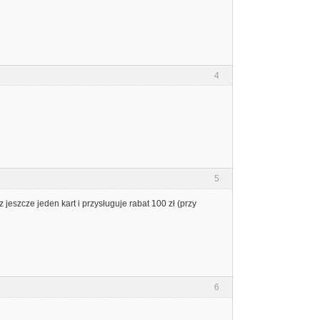
4
5
jeszcze jeden kart i przysługuje rabat 100 zł (przy
6