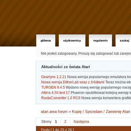
główna
użytkownicy
regulamin
szukaj
Nie jesteś zalogowany.
Proszę się zalogować lub zareje
Aktualności ze świata Atari
Gearlynx 1.2.21
Nowa wersja popularnego emulatora kons
Nowa wersja DitherLab wraz z źródłami
Teraz można eks
TURGEN 9.4.5
Wydano nową wersję popularnego narzę
Altirra 4.50 test 17
Phaeron opublikował kolejną wersję t
RastaConverter 1.0 RC8
Nowa wersja konwertera grafiki 
atari.area forum
»
Kupię / Sprzedam / Zamienię Atari
Strony
1
2
Następna
Posty [ 1 do 25 z 26 ]