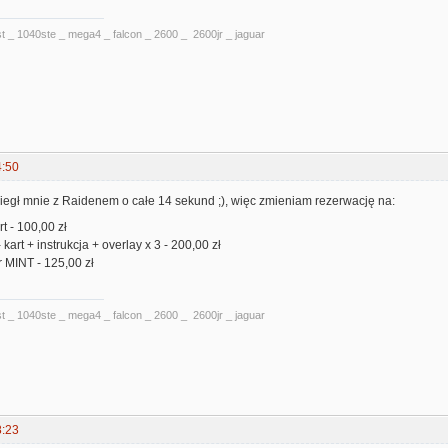
t _ 1040ste _ mega4 _ falcon _ 2600 _ 2600jr _ jaguar
4:50
iegł mnie z Raidenem o całe 14 sekund ;), więc zmieniam rezerwację na:
t - 100,00 zł
 kart + instrukcja + overlay x 3 - 200,00 zł
r MINT - 125,00 zł
t _ 1040ste _ mega4 _ falcon _ 2600 _ 2600jr _ jaguar
8:23