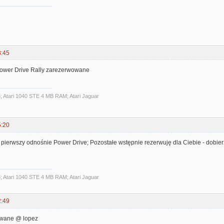
3:45
 Power Drive Rally zarezerwowane
3; Atari 1040 STE 4 MB RAM; Atari Jaguar
5:20
 pierwszy odnośnie Power Drive; Pozostałe wstępnie rezerwuję dla Ciebie - dobierz 
3; Atari 1040 STE 4 MB RAM; Atari Jaguar
2:49
wane @ lopez