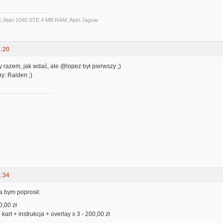
3; Atari 1040 STE 4 MB RAM; Atari Jaguar
1:20
śy razem, jak wdać, ale @lopez był pierwszy ;)
y: Raiden ;)
1:34
ja bym poprosił:
0,00 zł
 kart + instrukcja + overlay x 3 - 200,00 zł