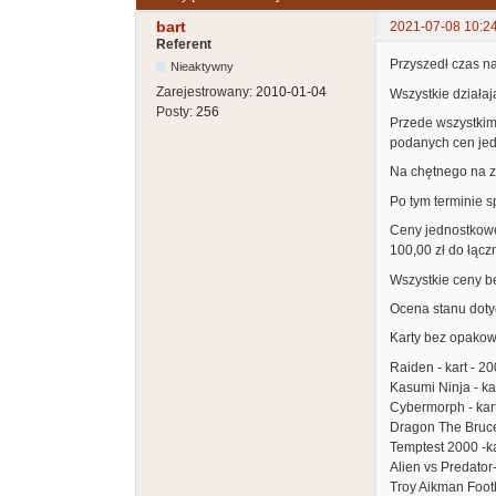
bart
2021-07-08 10:2
Referent
Przyszedł czas na
Nieaktywny
Zarejestrowany:
2010-01-04
Wszystkie działaj
Posty:
256
Przede wszystkim 
podanych cen jed
Na chętnego na z
Po tym terminie s
Ceny jednostkowe 
100,00 zł do łącz
Wszystkie ceny b
Ocena stanu dotyc
Karty bez opakow
Raiden - kart - 20
Kasumi Ninja - kar
Cybermorph - kart
Dragon The Bruce L
Temptest 2000 -ka
Alien vs Predator-
Troy Aikman Footba