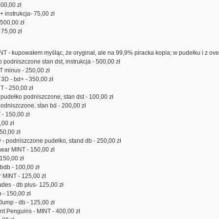
300,00 zł
 instrukcja- 75,00 zł
- 500,00 zł
- 75,00 zł
NT - kupowałem myśląc, że oryginał, ale na 99,9% piracka kopia; w pudełku i z ove
podniszczone stan dst, instrukcja - 500,00 zł
INT minus - 250,00 zł
D - bd+ - 350,00 zł
 - 250,00 zł
pudełko podniszczone, stan dst - 100,00 zł
odniszczone, stan bd - 200,00 zł
T - 150,00 zł
,00 zł
50,00 zł
 - podniszczone pudełko, stand db - 250,00 zł
ear MINT - 150,00 zł
 150,00 zł
bdb - 100,00 zł
r MINT - 125,00 zł
des - db plus- 125,00 zł
 - 150,00 zł
ump - db - 125,00 zł
ant Penguins - MINT - 400,00 zł