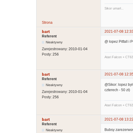
Sikor umarł...
Strona
bart
2021-07-08 12:3
Referent
@ lopez Pitfall i
Nieaktywny
Zarejestrowany:
2010-01-04
Posty:
256
Atari Falcon + CT6
bart
2021-07-08 12:3
Referent
@Sikor: lopez był
Nieaktywny
czterech - 50 zł)
Zarejestrowany:
2010-01-04
Posty:
256
Atari Falcon + CT6
bart
2021-07-08 13:2
Referent
Bubsy zarezerwo
Nieaktywny