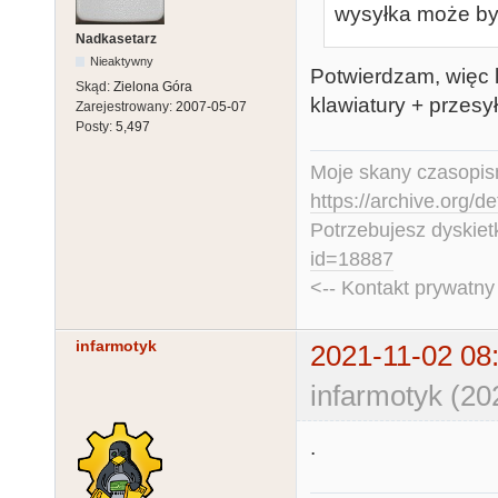
wysyłka może by
Nadkasetarz
Nieaktywny
Potwierdzam, więc l
Skąd:
Zielona Góra
klawiatury + przesył
Zarejestrowany:
2007-05-07
Posty:
5,497
Moje skany czasopism
https://archive.org/d
Potrzebujesz dyskiet
id=18887
<-- Kontakt prywatn
infarmotyk
2021-11-02 08
infarmotyk (20
.