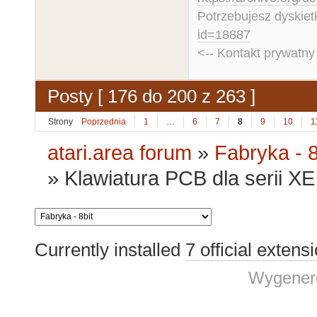
Potrzebujesz dyskiet
id=18887
<-- Kontakt prywatn
Posty [ 176 do 200 z 263 ]
Strony
Poprzednia
1
…
6
7
8
9
10
1
atari.area forum
»
Fabryka - 8
»
Klawiatura PCB dla serii XE 
Currently installed
7 official extens
Wygenero