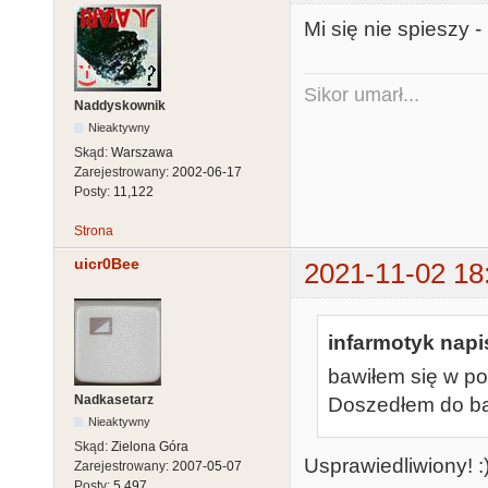
Mi się nie spieszy -
Sikor umarł...
Naddyskownik
Nieaktywny
Skąd:
Warszawa
Zarejestrowany:
2002-06-17
Posty:
11,122
Strona
uicr0Bee
2021-11-02 18
infarmotyk napis
bawiłem się w po
Nadkasetarz
Doszedłem do ba
Nieaktywny
Skąd:
Zielona Góra
Usprawiedliwiony! :
Zarejestrowany:
2007-05-07
Posty:
5,497