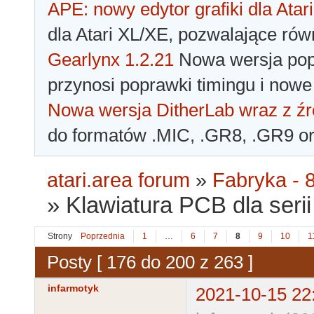
APE: nowy edytor grafiki dla Atari
dla Atari XL/XE, pozwalające rów
Gearlynx 1.2.21
Nowa wersja popu
przynosi poprawki timingu i nowe
Nowa wersja DitherLab wraz z źr
do formatów .MIC, .GR8, .GR9 o
atari.area forum
»
Fabryka - 8
»
Klawiatura PCB dla serii 
Strony
Poprzednia
1
…
6
7
8
9
10
1
Posty [ 176 do 200 z 263 ]
infarmotyk
2021-10-15 22