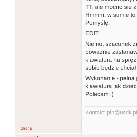
TT, ale mocno się 
Hmmm, w sumie to m
Pomyślę.
EDIT:
Nie no, szacunek z
poważnie zastanawi
klawiatura na spręż
sobie będzie chciał
Wykonanie - pełna p
klawiaturą jak dziec
Polecam ;)
Kontakt: pin@usdk.p
Strona