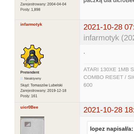
paczką dla uicr0Be
Zarejestrowany:
2004-04-04
Posty:
1,898
infarmotyk
2021-10-28 07
infarmotyk (20
.
ATARI 130XE 1MB So
Pretendent
COMBO RESET / SIO2
Nieaktywny
600
Skąd:
Tomaszów Lubelski
Zarejestrowany:
2019-12-18
Posty:
161
uicr0Bee
2021-10-28 18
lopez napisał/a: