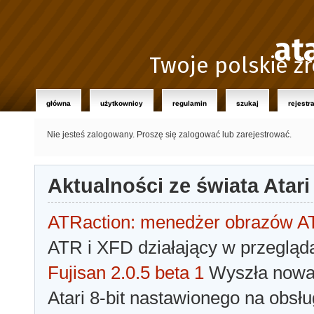
at
Twoje polskie źr
główna
użytkownicy
regulamin
szukaj
rejestr
Nie jesteś zalogowany.
Proszę się zalogować lub zarejestrować.
Aktualności ze świata Atari
ATRaction: menedżer obrazów 
ATR i XFD działający w przegląda
Fujisan 2.0.5 beta 1
Wyszła nowa 
Atari 8-bit nastawionego na obsłu