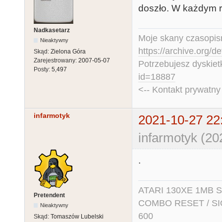
doszło. W każdym r
Nadkasetarz
Moje skany czasopism
Nieaktywny
https://archive.org/d
Skąd:
Zielona Góra
Zarejestrowany:
2007-05-07
Potrzebujesz dyskiet
Posty:
5,497
id=18887
<-- Kontakt prywatn
infarmotyk
2021-10-27 22
infarmotyk (20
.
ATARI 130XE 1MB So
Pretendent
COMBO RESET / SIO2
Nieaktywny
600
Skąd:
Tomaszów Lubelski