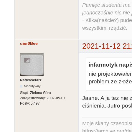
Pamięć studenta ma c
jednocześnie nic nie
- Kilka(naście?) pude
wszystkimi rządzić.
uicr0Bee
2021-11-12 21
infarmotyk napis
nie projektowałe
Nadkasetarz
problem ze złoż
Nieaktywny
Skąd:
Zielona Góra
Jasne. A ja też ni
Zarejestrowany:
2007-05-07
Posty:
5,497
ciśnienia. Jutro po
Moje skany czasopism
https://archive.org/d