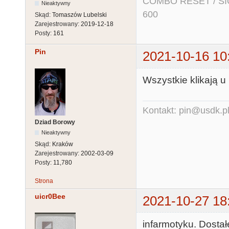
COMBO RESET / SIO2
Nieaktywny
600
Skąd:
Tomaszów Lubelski
Zarejestrowany:
2019-12-18
Posty:
161
Pin
2021-10-16 10
Wszystkie klikają u
Kontakt: pin@usdk.p
Dziad Borowy
Nieaktywny
Skąd:
Kraków
Zarejestrowany:
2002-03-09
Posty:
11,780
Strona
uicr0Bee
2021-10-27 18
infarmotyku. Dosta