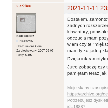
uicr0Bee
2021-11-11 23
Dostałem, zamontow
żadnych rozszerze
klawiatury, popisał
Nadkasetarz
odczucia mam pozyt
Nieaktywny
wiem czy te "mięks
Skąd:
Zielona Góra
mam tylko jedną kl
Zarejestrowany:
2007-05-07
Posty:
5,497
Dzięki infaramotyku
Jutro zobaczę czy t
pamiętam teraz jak
Moje skany czasopism
https://archive.org/d
Potrzebujesz dyskiet
id=18887