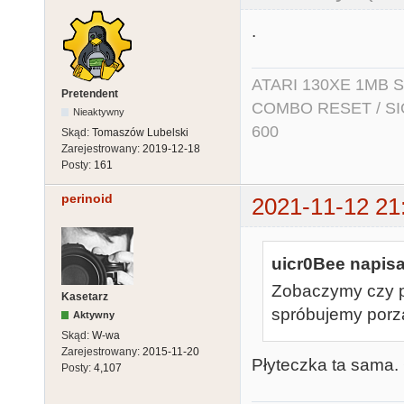
.
ATARI 130XE 1MB So
Pretendent
COMBO RESET / SIO2
Nieaktywny
600
Skąd:
Tomaszów Lubelski
Zarejestrowany:
2019-12-18
Posty:
161
perinoid
2021-11-12 21
uicr0Bee napisa
Zobaczymy czy pr
Kasetarz
spróbujemy porz
Aktywny
Skąd:
W-wa
Zarejestrowany:
2015-11-20
Płyteczka ta sama. 
Posty:
4,107