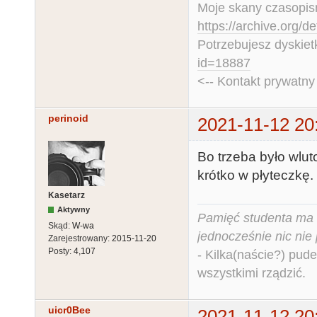
Moje skany czasopism
https://archive.org/d
Potrzebujesz dyskiet
id=18887
<-- Kontakt prywatn
perinoid
2021-11-12 20
Bo trzeba było wlu
krótko w płyteczkę.
Kasetarz
Aktywny
Pamięć studenta ma c
Skąd:
W-wa
jednocześnie nic nie
Zarejestrowany:
2015-11-20
Posty:
4,107
- Kilka(naście?) pude
wszystkimi rządzić.
uicr0Bee
2021-11-12 20