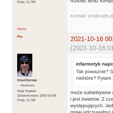
rozkręć teraz kompa 
Posty:
11,780
Kontakt: pin@usdk.p
Strona
Pin
2021-10-16 00
(2021-10-16 01
infarmotyk napis
Tak poważnie? Są
niektóre? Pytam 
Dziad Borowy
Nieaktywny
Skąd:
Kraków
może subiektywne o
Zarejestrowany:
2002-03-09
i jest świetnie. Z 
Posty:
11,780
występujących. Jedn
mniej odczuwalny) i