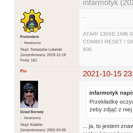
infarmotyk (20
.
ATARI 130XE 1MB So
Pretendent
COMBO RESET / SIO2
Nieaktywny
600
Skąd:
Tomaszów Lubelski
Zarejestrowany:
2019-12-18
Posty:
161
Pin
2021-10-15 23
infarmotyk napis
Przekładkę oczyw
żeby zdjąć z niej
Dziad Borowy
Nieaktywny
Skąd:
Kraków
... ja, to jestem zn
Zarejestrowany:
2002-03-09