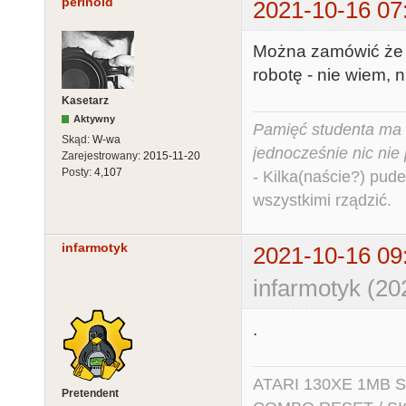
perinoid
2021-10-16 07
Można zamówić że 
robotę - nie wiem, 
Kasetarz
Aktywny
Pamięć studenta ma c
Skąd:
W-wa
jednocześnie nic nie
Zarejestrowany:
2015-11-20
Posty:
4,107
- Kilka(naście?) pude
wszystkimi rządzić.
infarmotyk
2021-10-16 09
infarmotyk (20
.
ATARI 130XE 1MB So
Pretendent