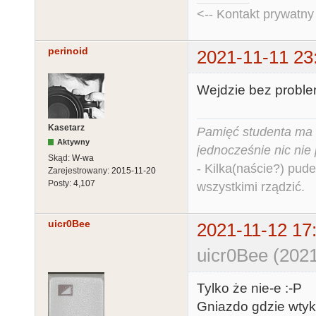
<-- Kontakt prywatn
perinoid
2021-11-11 23
Wejdzie bez proble
Kasetarz
Pamięć studenta ma c
Aktywny
jednocześnie nic nie
Skąd:
W-wa
- Kilka(naście?) pude
Zarejestrowany:
2015-11-20
Posty:
4,107
wszystkimi rządzić.
uicr0Bee
2021-11-12 17
uicr0Bee (2021
Tylko że nie-e :-P
Gniazdo gdzie wtyka