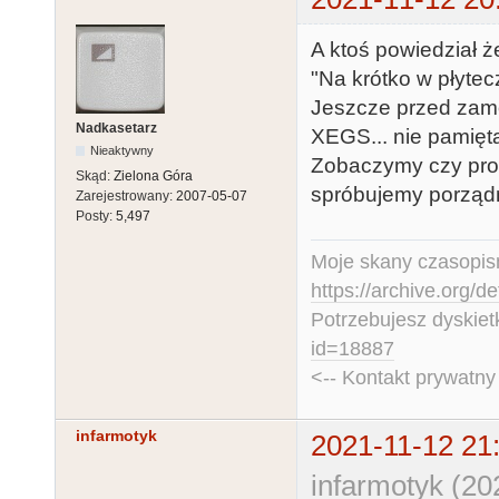
A ktoś powiedział ż
"Na krótko w płytec
Jeszcze przed zamó
Nadkasetarz
XEGS... nie pamiętam
Nieaktywny
Zobaczymy czy prod
Skąd:
Zielona Góra
spróbujemy porządn
Zarejestrowany:
2007-05-07
Posty:
5,497
Moje skany czasopism
https://archive.org/d
Potrzebujesz dyskiet
id=18887
<-- Kontakt prywatn
infarmotyk
2021-11-12 21
infarmotyk (20