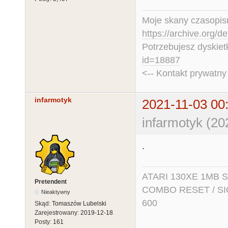
Moje skany czasopism
https://archive.org/d
Potrzebujesz dyskiet
id=18887
<-- Kontakt prywatn
infarmotyk
2021-11-03 00
infarmotyk (20
.
ATARI 130XE 1MB So
Pretendent
COMBO RESET / SIO2
Nieaktywny
600
Skąd:
Tomaszów Lubelski
Zarejestrowany:
2019-12-18
Posty:
161