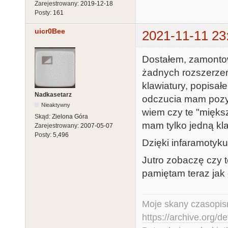
Zarejestrowany:
2019-12-18
Posty:
161
uicr0Bee
2021-11-11 23
Dostałem, zamontow
żadnych rozszerze
klawiatury, popisał
Nadkasetarz
odczucia mam pozyt
Nieaktywny
wiem czy te "mięks
Skąd:
Zielona Góra
mam tylko jedną kl
Zarejestrowany:
2007-05-07
Posty:
5,496
Dzięki infaramotyku
Jutro zobaczę czy t
pamiętam teraz jak
Moje skany czasopism
https://archive.org/d