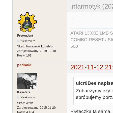
infarmotyk (20
.
ATARI 130XE 1MB So
Pretendent
COMBO RESET / SIO2
Nieaktywny
600
Skąd:
Tomaszów Lubelski
Zarejestrowany:
2019-12-18
Posty:
161
perinoid
2021-11-12 21
uicr0Bee napisa
Zobaczymy czy pr
Kasetarz
spróbujemy porz
Nieaktywny
Skąd:
W-wa
Zarejestrowany:
2015-11-20
Płyteczka ta sama. 
Posty:
4,104