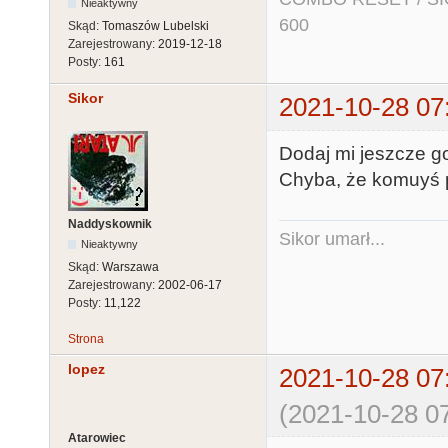
Nieaktywny
600
Skąd:
Tomaszów Lubelski
Zarejestrowany:
2019-12-18
Posty:
161
Sikor
2021-10-28 07
Dodaj mi jeszcze g
Chyba, że komuyś p
Naddyskownik
Sikor umarł...
Nieaktywny
Skąd:
Warszawa
Zarejestrowany:
2002-06-17
Posty:
11,122
Strona
lopez
2021-10-28 07
(2021-10-28 07
Atarowiec