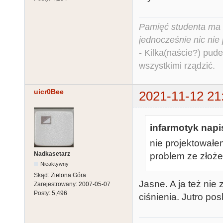
Pamięć studenta ma c
jednocześnie nic nie
- Kilka(naście?) pude
wszystkimi rządzić.
uicr0Bee
2021-11-12 21
infarmotyk napis
nie projektowałe
Nadkasetarz
problem ze złoż
Nieaktywny
Skąd:
Zielona Góra
Jasne. A ja też ni
Zarejestrowany:
2007-05-07
Posty:
5,496
ciśnienia. Jutro po