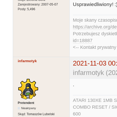
Usprawiedliwiony! :
Zarejestrowany:
2007-05-07
Posty:
5,496
Moje skany czasopism
https://archive.org/d
Potrzebujesz dyskiet
id=18887
<-- Kontakt prywatn
infarmotyk
2021-11-03 00
infarmotyk (20
.
ATARI 130XE 1MB So
Pretendent
COMBO RESET / SIO2
Nieaktywny
600
Skąd:
Tomaszów Lubelski