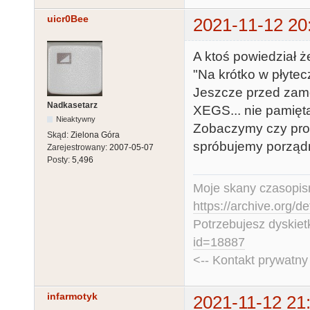
uicr0Bee
2021-11-12 20
A ktoś powiedział ż
"Na krótko w płytec
Jeszcze przed zamó
Nadkasetarz
XEGS... nie pamiętam
Nieaktywny
Zobaczymy czy prod
Skąd:
Zielona Góra
spróbujemy porządn
Zarejestrowany:
2007-05-07
Posty:
5,496
Moje skany czasopism
https://archive.org/d
Potrzebujesz dyskiet
id=18887
<-- Kontakt prywatn
infarmotyk
2021-11-12 21