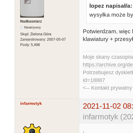
lopez napisał/a:
wysyłka może by
Nadkasetarz
Nieaktywny
Potwierdzam, więc l
Skąd:
Zielona Góra
klawiatury + przesył
Zarejestrowany:
2007-05-07
Posty:
5,496
Moje skany czasopism
https://archive.org/d
Potrzebujesz dyskiet
id=18887
<-- Kontakt prywatn
infarmotyk
2021-11-02 08
infarmotyk (20
.