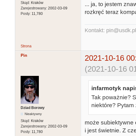
Skąd:
Kraków
... ja, to jestem zn
Zarejestrowany:
2002-03-09
rozkręć teraz kompa 
Posty:
11,780
Kontakt: pin@usdk.p
Strona
Pin
2021-10-16 00
(2021-10-16 01
infarmotyk napis
Tak poważnie? Są
niektóre? Pytam 
Dziad Borowy
Nieaktywny
Skąd:
Kraków
może subiektywne o
Zarejestrowany:
2002-03-09
i jest świetnie. Z 
Posty:
11,780