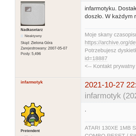
infarmotyku. Dosta
doszło. W każdym r
Nadkasetarz
Moje skany czasopism
Nieaktywny
https://archive.org/d
Skąd:
Zielona Góra
Zarejestrowany:
2007-05-07
Potrzebujesz dyskiet
Posty:
5,496
id=18887
<-- Kontakt prywatn
infarmotyk
2021-10-27 22
infarmotyk (20
.
ATARI 130XE 1MB So
Pretendent
COMBO RESET / SIO2