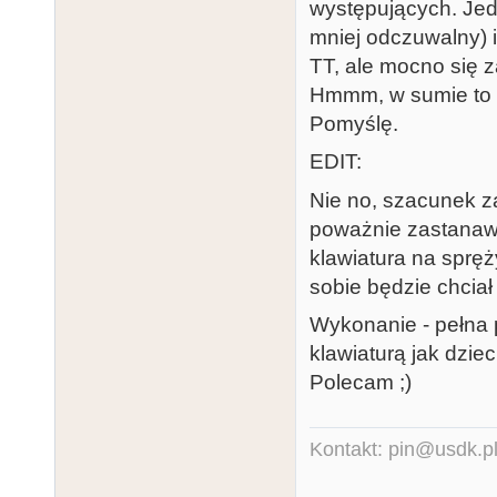
występujących. Jedn
mniej odczuwalny) i
TT, ale mocno się 
Hmmm, w sumie to m
Pomyślę.
EDIT:
Nie no, szacunek z
poważnie zastanawi
klawiatura na spręż
sobie będzie chciał
Wykonanie - pełna p
klawiaturą jak dziec
Polecam ;)
Kontakt: pin@usdk.p