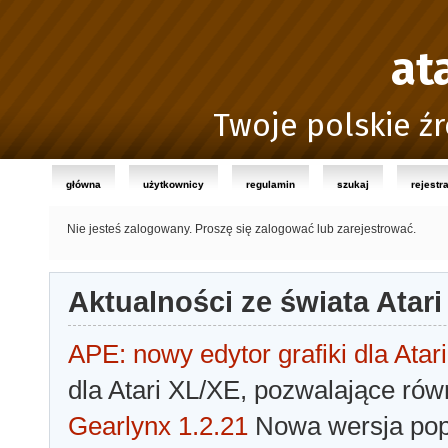
at
Twoje polskie źr
główna
użytkownicy
regulamin
szukaj
rejestr
Nie jesteś zalogowany.
Proszę się zalogować lub zarejestrować.
Aktualności ze świata Atari
APE: nowy edytor grafiki dla Atari
dla Atari XL/XE, pozwalające rów
Gearlynx 1.2.21
Nowa wersja popu