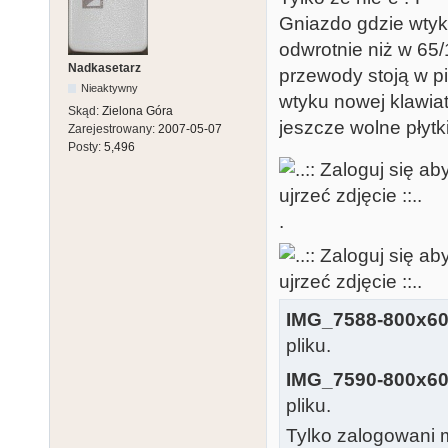
Gniazdo gdzie wtyka
odwrotnie niż w 65
Nadkasetarz
przewody stoją w p
Nieaktywny
wtyku nowej klawia
Skąd:
Zielona Góra
jeszcze wolne płytk
Zarejestrowany:
2007-05-07
Posty:
5,496
.
IMG_7588-800x60
pliku.
IMG_7590-800x60
pliku.
Tylko zalogowani m