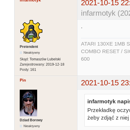
infarmotyk
2021-10-15 22
infarmotyk (20
.
ATARI 130XE 1MB So
Pretendent
COMBO RESET / SIO2
Nieaktywny
600
Skąd:
Tomaszów Lubelski
Zarejestrowany:
2019-12-18
Posty:
161
Pin
2021-10-15 23
infarmotyk napis
Przekładkę oczyw
żeby zdjąć z niej
Dziad Borowy
Nieaktywny