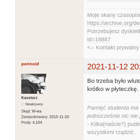
Moje skany czasopism
https://archive.org/d
Potrzebujesz dyskiet
id=18887
<-- Kontakt prywatn
perinoid
2021-11-12 20
Bo trzeba było wlu
krótko w płyteczkę.
Kasetarz
Nieaktywny
Pamięć studenta ma c
Skąd:
W-wa
jednocześnie nic nie
Zarejestrowany:
2015-11-20
Posty:
4,104
- Kilka(naście?) pude
wszystkimi rządzić.