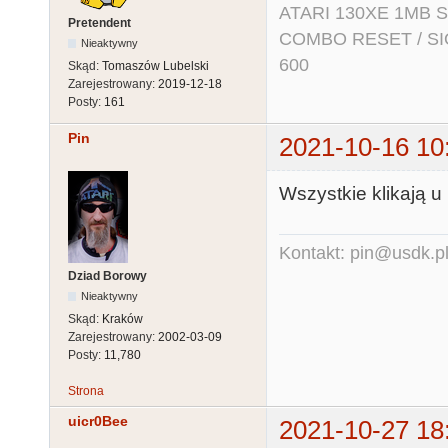
ATARI 130XE 1MB So
Pretendent
COMBO RESET / SIO2
Nieaktywny
600
Skąd:
Tomaszów Lubelski
Zarejestrowany:
2019-12-18
Posty:
161
Pin
2021-10-16 10
Wszystkie klikają u
Kontakt: pin@usdk.p
Dziad Borowy
Nieaktywny
Skąd:
Kraków
Zarejestrowany:
2002-03-09
Posty:
11,780
Strona
uicr0Bee
2021-10-27 18