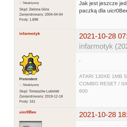
Jak jest jeszcze j
Nieaktywny
Skąd:
Zielona Góra
paczką dla uicr0Be
Zarejestrowany:
2004-04-04
Posty:
1,898
infarmotyk
2021-10-28 07
infarmotyk (20
.
ATARI 130XE 1MB So
Pretendent
COMBO RESET / SIO2
Nieaktywny
600
Skąd:
Tomaszów Lubelski
Zarejestrowany:
2019-12-18
Posty:
161
uicr0Bee
2021-10-28 18