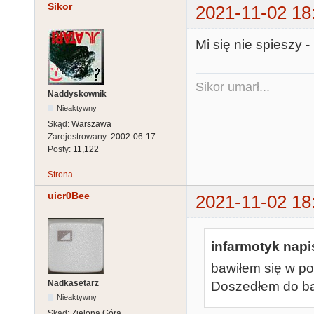
Sikor
2021-11-02 18
Mi się nie spieszy -
Sikor umarł...
Naddyskownik
Nieaktywny
Skąd:
Warszawa
Zarejestrowany:
2002-06-17
Posty:
11,122
Strona
uicr0Bee
2021-11-02 18
infarmotyk napis
bawiłem się w po
Nadkasetarz
Doszedłem do ba
Nieaktywny
Skąd:
Zielona Góra