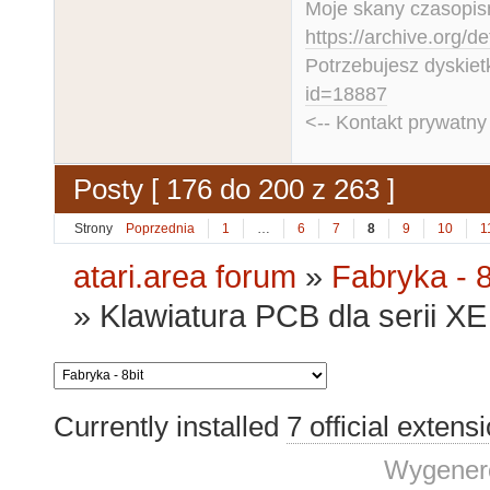
Moje skany czasopism
https://archive.org/d
Potrzebujesz dyskiet
id=18887
<-- Kontakt prywatn
Posty [ 176 do 200 z 263 ]
Strony
Poprzednia
1
…
6
7
8
9
10
1
atari.area forum
»
Fabryka - 8
»
Klawiatura PCB dla serii XE 
Currently installed
7 official extens
Wygenero