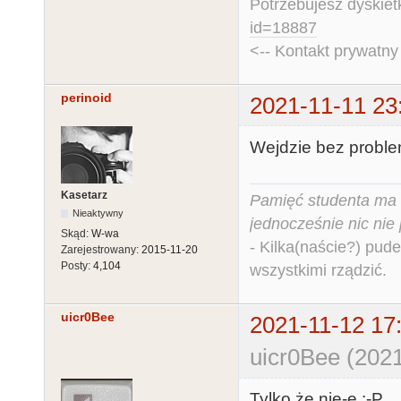
Potrzebujesz dyskiet
id=18887
<-- Kontakt prywatn
perinoid
2021-11-11 23
Wejdzie bez proble
Kasetarz
Pamięć studenta ma c
Nieaktywny
jednocześnie nic nie
Skąd:
W-wa
- Kilka(naście?) pude
Zarejestrowany:
2015-11-20
Posty:
4,104
wszystkimi rządzić.
uicr0Bee
2021-11-12 17
uicr0Bee (2021
Tylko że nie-e :-P