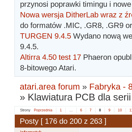
przynosi poprawki timingu i nowe
Nowa wersja DitherLab wraz z źr
do formatów .MIC, .GR8, .GR9 o
TURGEN 9.4.5
Wydano nową wer
9.4.5.
Altirra 4.50 test 17
Phaeron opubli
8-bitowego Atari.
atari.area forum
»
Fabryka - 8
»
Klawiatura PCB dla serii 
Strony
Poprzednia
1
…
6
7
8
9
10
1
Posty [ 176 do 200 z 263 ]