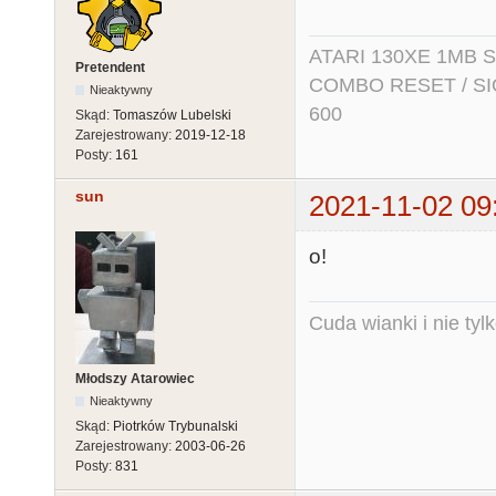
ATARI 130XE 1MB So
Pretendent
COMBO RESET / SIO2
Nieaktywny
600
Skąd:
Tomaszów Lubelski
Zarejestrowany:
2019-12-18
Posty:
161
sun
2021-11-02 09
o!
Cuda wianki i nie tyl
Młodszy Atarowiec
Nieaktywny
Skąd:
Piotrków Trybunalski
Zarejestrowany:
2003-06-26
Posty:
831