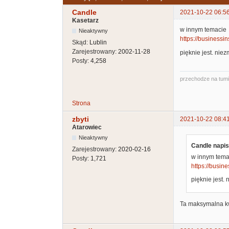
Candle
2021-10-22 06:5
Kasetarz
w innym temacie
Nieaktywny
https://businessin
Skąd:
Lublin
Zarejestrowany:
2002-11-28
pięknie jest. ni
Posty:
4,258
przechodze na tum
Strona
zbyti
2021-10-22 08:4
Atarowiec
Nieaktywny
Candle napis
Zarejestrowany:
2020-02-16
w innym tema
Posty:
1,721
https://busine
pięknie jest
Ta maksymalna kwo