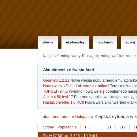
główna
użytkownicy
regulamin
szukaj
Nie jesteś zalogowany.
Proszę się zalogować lub zareje
Aktualności ze świata Atari
Gearlynx 1.2.21
Nowa wersja popularnego emulatora kons
Nowa wersja DitherLab wraz z źródłami
Teraz można eks
TURGEN 9.4.5
Wydano nową wersję popularnego narzę
Altirra 4.50 test 17
Phaeron opublikował kolejną wersję t
RastaConverter 1.0 RC8
Nowa wersja konwertera grafiki 
»
Kiepska sytuacja w kr
atari.area forum
»
Bałagan
Strony
Poprzednia
1
…
311
312
3
Posty [ 7,801 do 7,825 z 10,046 ]