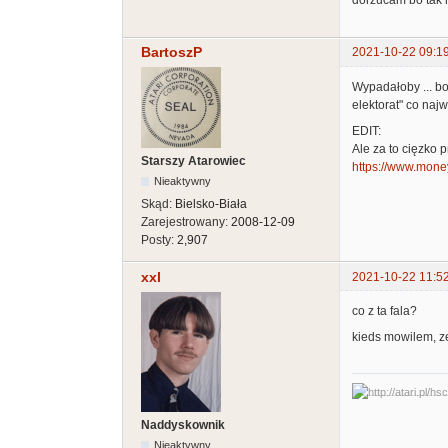
dorzucam bo tak mi
BartoszP
2021-10-22 09:1
Wypadałoby ... bo
elektorat" co naj
EDIT:
Ale za to cięzko
Starszy Atarowiec
https://www.money
Nieaktywny
Skąd:
Bielsko-Biała
Zarejestrowany:
2008-12-09
Posty:
2,907
xxl
2021-10-22 11:5
co z ta fala?
kieds mowilem, ze
Naddyskownik
Nieaktywny