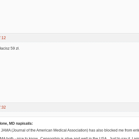
7:12
łacisz 59 zł.
7:32
one, MD napisał/a:
t JAMA (Journal of the American Medical Association) has also blocked me from enter
 both - nice to know. Censorship is alive and well in the USA. Just to say it, I a