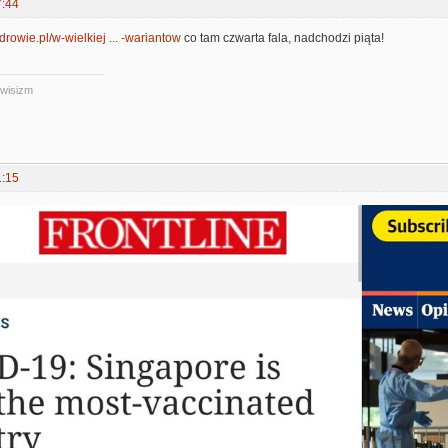
7:44
zdrowie.pl/w-wielkiej ... -wariantow
co tam czwarta fala, nadchodzi piąta!
iwisizm
1:15