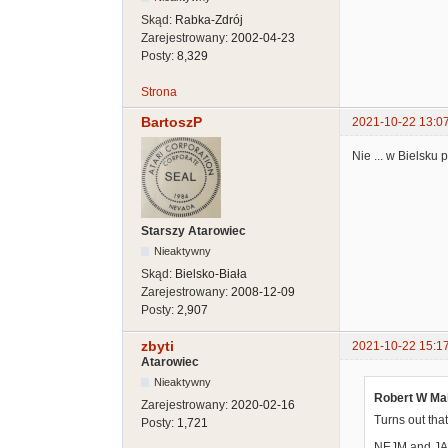
Skąd:
Rabka-Zdrój
Zarejestrowany:
2002-04-23
Posty:
8,329
Strona
BartoszP
2021-10-22 13:0
Nie ... w Bielsku p
Starszy Atarowiec
Nieaktywny
Skąd:
Bielsko-Biała
Zarejestrowany:
2008-12-09
Posty:
2,907
zbyti
2021-10-22 15:1
Atarowiec
Nieaktywny
Robert W Mal
Zarejestrowany:
2020-02-16
Turns out tha
Posty:
1,721
NEJM and JAMA