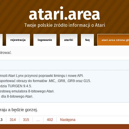
atari.area
Twoje polskie źródło informacji o Atari
rejestracja
logowanie
atariki
faq
atari.area strona g
strować.
oli Atari Lynx przynosi poprawki timingu i nowe API.
portować obrazy do formatów .MIC, .GR8, .GR9 oraz G15.
dzia TURGEN 9.4.5.
estową emulatora 8-bitowego Atari.
dla 8-bitowego Atari.
aju a będzie gorzej.
13
314
315
…
402
Następna