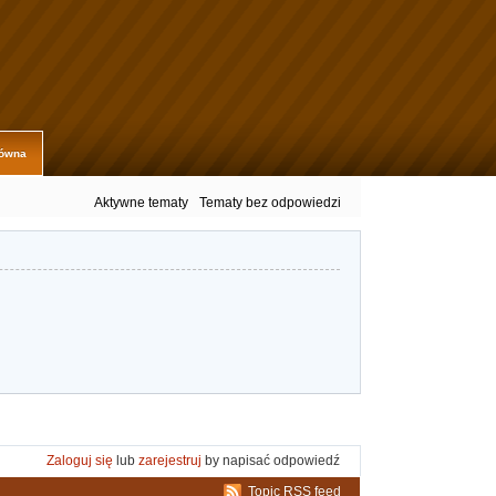
łówna
Aktywne tematy
Tematy bez odpowiedzi
Zaloguj się
lub
zarejestruj
by napisać odpowiedź
Topic RSS feed