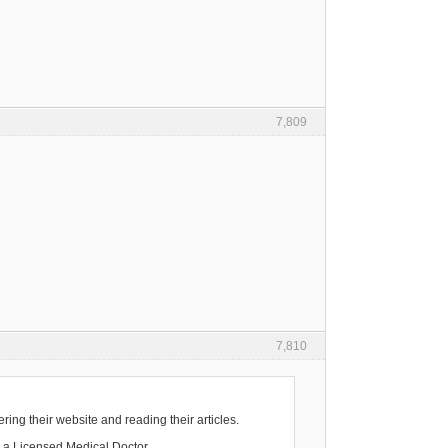
7,809
7,810
ing their website and reading their articles.
m a Licensed Medical Doctor.