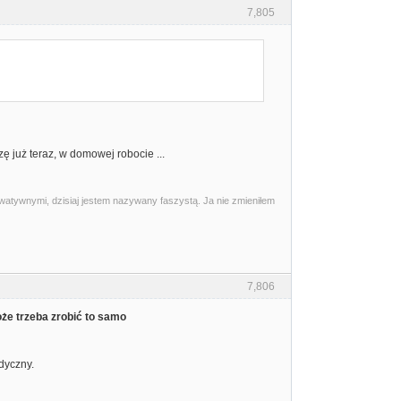
7,805
zę już teraz, w domowej robocie ...
watywnymi, dzisiaj jestem nazywany faszystą. Ja nie zmieniłem
7,806
że trzeba zrobić to samo
dyczny.