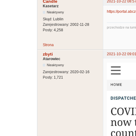
Candle
2021-10-22 08:5
Kasetarz
https://portal.abc
Nieaktywny
Skąd:
Lublin
Zarejestrowany:
2002-11-28
przechodze na tum
Posty:
4,258
Strona
zbyti
2021-10-22 09:0
Atarowiec
Nieaktywny
Zarejestrowany:
2020-02-16
Posty:
1,721