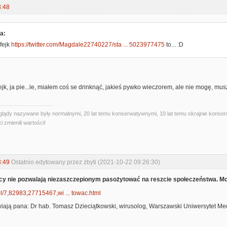
3:48
/a:
 fejk
https://twitter.com/Magdale22740227/sta ... 5023977475
to... :D
fejk, ja pie...le, miałem coś se drinknąć, jakieś pywko wieczorem, ale nie mogę, mus
oglądy nazywane były normalnymi, 20 lat temu konserwatywnymi, 10 lat temu skrajnie konser
i zmienili wartości!
3:49
Ostatnio edytowany przez zbyti (2021-10-22 09:26:30)
cy nie pozwalają niezaszczepionym pasożytować na reszcie społeczeństwa. Mo
pl/7,82983,27715467,wi ... towac.html
iają pana: Dr hab. Tomasz Dzieciątkowski, wirusolog, Warszawski Uniwersytet Me