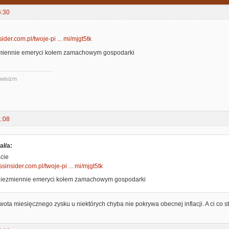
6:30
sider.com.pl/twoje-pi ... mi/mjgt5tk
ezmiennie emeryci kołem zamachowym gospodarki
iwisizm
1:08
ał/a:
cie
ssinsider.com.pl/twoje-pi ... mi/mjgt5tk
. niezmiennie emeryci kołem zamachowym gospodarki
ta miesięcznego zysku u niektórych chyba nie pokrywa obecnej inflacji. A ci co st