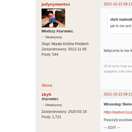
jedynymentos
2021-10-22 09:1
zbyti napisał
jak to nie jest
Młodszy Atarowiec
Nieaktywny
Skąd:
Miasto Królów Polskich
Zarejestrowany:
2012-11-05
faktycznie to nie 
Posty:
544
30 lat temu moje p
poglądów, tylko idioc
Strona
zbyti
2021-10-22 09:1
Atarowiec
Wirusolog: Niem
Nieaktywny
Zarejestrowany:
2020-02-16
https://wyborcza.
Posty:
1,721
Pasożyty pozdraw
--- EDIT ---