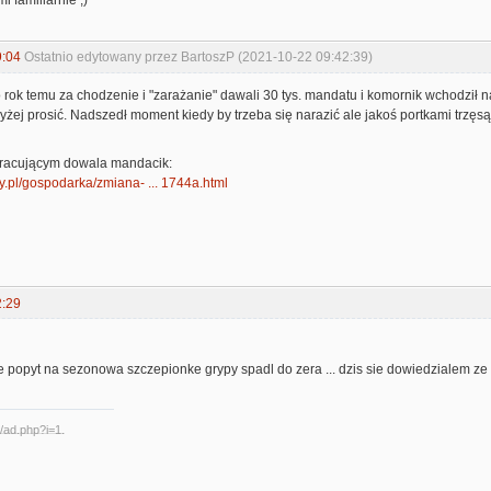
 familiarnie ;)
9:04
Ostatnio edytowany przez BartoszP (2021-10-22 09:42:39)
 rok temu za chodzenie i "zarażanie" dawali 30 tys. mandatu i komornik wchodził n
wyżej prosić. Nadszedł moment kiedy by trzeba się narazić ale jakoś portkami trzęsą
 pracującym dowala mandacik:
.pl/gospodarka/zmiana- ... 1744a.html
2:29
 popyt na sezonowa szczepionke grypy spadl do zera ... dzis sie dowiedzialem ze 